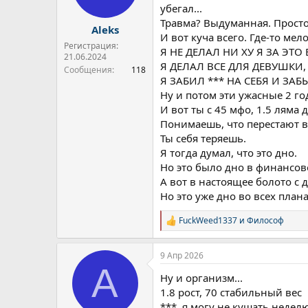
убегал...
Травма? Выдуманная. Просто
Aleks
И вот куча всего. Где-то мел
Регистрация:
Я НЕ ДЕЛАЛ НИ ХУ Я ЗА ЭТО
21.06.2024
Я ДЕЛАЛ ВСЕ ДЛЯ ДЕВУШКИ, 
Сообщения
118
Я ЗАБИЛ *** НА СЕБЯ И ЗАБ
Ну и потом эти ужасные 2 го
И вот ты с 45 мфо, 1.5 ляма 
Понимаешь, что перестают в
Ты себя теряешь.
Я тогда думал, что это дно.
Но это было дно в финансов
А вот в настоящее болото с 
Но это уже дно во всех плана
FuckWeed1337
и
Философ
Р
е
а
9 Апр 2026
к
A
ц
Ну и организм...
и
и
1.8 рост, 70 стабильный вес
:
***, я могу не кушать неделю