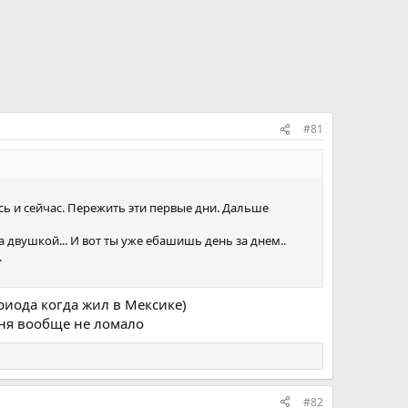
#81
есь и сейчас. Пережить эти первые дни. Дальше
за двушкой... И вот ты уже ебашишь день за днем..
.
риода когда жил в Мексике)
дня вообще не ломало
#82