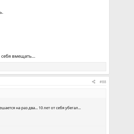
ь.
 себя вмещать...
#88
тся на раз два... 10 лет от себя убегал...