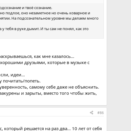
одсознание и твоё сознание.
но подлое, оно незаметное но очень коварное и
нятии. На подсознательном уровне мы делаем много
 у тебя в руке дымит. И ты сам не понял, как это
раскрываешься, как мне казалось...
ми хорошими друзьями, которые в музыке с
сли, идеи...
у почитать/попеть.
еуверенность, самому себе даже не объяснить.
закурены и зарыты, вместо того чтобы жить,
#86
 который решается на раз два... 10 лет от себя