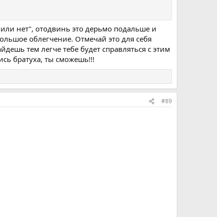
хала. Друзья, родители... Понимаешь, что перестают
а или нет", отодвинь это дерьмо подальше и
ебольшое облегчение. Отмечай это для себя
айдешь тем легче тебе будет справляться с этим
сь братуха, ты сможешь!!!
оловы.
#89