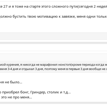
же 27 и я тоже на старте этого сложного пути(сегодня 2 неде
должно бустить твою мотивацию к завязке, меня одни тольк
темой курения, я никогда не марафонил нонстоп(кроме периода когда ж
амня 3-4 дня и отдыхал 3 дня, поэтому меня в первые 3 дня вообще не
я не было...
приобрел бонг, Гриндер, столик и т.д...
 это не про меня...