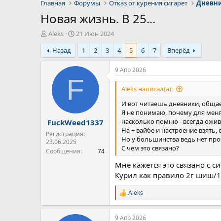
Главная
Форумы
Отказ от курения сигарет
Дневни
Новая жизнь. В 25...
А
Д
Aleks
21 Июн 2024
в
а
Назад
1
2
3
4
5
6
7
Вперёд
т
т
о
а
р
н
9 Апр 2026
т
а
F
е
ч
Aleks написал(а):
м
а
И вот читаешь дневники, общае
ы
л
Я не понимаю, почему для меня 
а
насколько помню - всегда ожив
FuckWeed1337
На + вайбе и настроение взять, 
Регистрация:
Но у большинства ведь нет про
23.06.2025
С чем это связано?
Сообщения
74
Мне кажется это связано с 
Курил как правило 2г шиш/1
Aleks
Р
е
а
9 Апр 2026
к