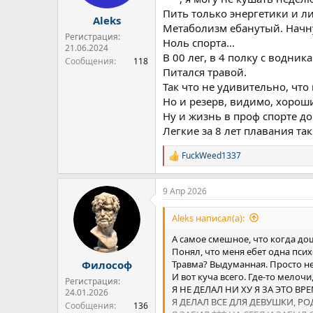
Пить только энергетики и ли
Aleks
Метаболизм ебанутый. Начну
Регистрация:
Ноль спорта...
21.06.2024
В 00 лег, в 4 полку с водника
Сообщения
118
Питался травой.
Так что не удивительно, что
Но и резерв, видимо, хороши
Ну и жизнь в проф спорте до 
Легкие за 8 лет плавания та
FuckWeed1337
Р
е
а
9 Апр 2026
к
ц
и
Aleks написал(а):
и
:
А самое смешное, что когда дош
Понял, что меня ебет одна псих
Травма? Выдуманная. Просто не
Философ
И вот куча всего. Где-то мелочи
Регистрация:
Я НЕ ДЕЛАЛ НИ ХУ Я ЗА ЭТО ВРЕ
24.01.2026
Я ДЕЛАЛ ВСЕ ДЛЯ ДЕВУШКИ, РОД
Сообщения
136