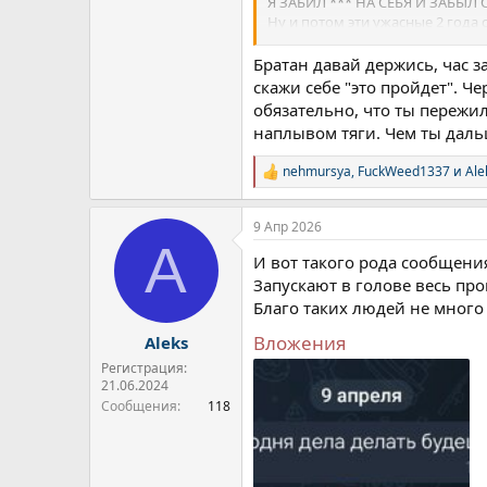
Я ЗАБИЛ *** НА СЕБЯ И ЗАБЫЛ 
Ну и потом эти ужасные 2 года 
И вот ты с 45 мфо, 1.5 ляма до
верить и теряют тебя.
Братан давай держись, час з
Ты себя теряешь.
скажи себе "это пройдет". Ч
Я тогда думал, что это дно.
обязательно, что ты пережил
Но это было дно в финансовом 
наплывом тяги. Чем ты дальш
А вот в настоящее болото с дни
Но это уже дно во всех планах.
nehmursya
,
FuckWeed1337
и
Ale
Р
е
а
9 Апр 2026
к
A
ц
И вот такого рода сообщения
и
и
Запускают в голове весь про
:
Благо таких людей не много
Вложения
Aleks
Регистрация:
21.06.2024
Сообщения
118