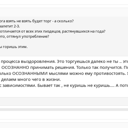
а взять не взять будет торг - а сколько?
алетит 2-3.
тличается от всех этих пиздецов, растянувшихся на года?
ето, оттянул употребление?
Ты горишь этим.
 процесса выздоровления. Это торгуешься далеко не ты .. эт
о ОСОЗНАННО принимать решения. Только так получится. П
Только ОСОЗНАННЫМИ мыслями можно ему противостоять. Я 
делаем много чего в жизни.
 зависимостями. Бывает так , не куришь не куришь.... А пото