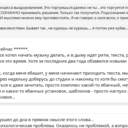
оцесса выздоровления. Это торгуешься далеко не ты .. это торгуется п
ОСОЗНАННО принимать решения. Только так получится. Подсознание о
мыслями можно ему противостоять. Я не говорю о силе воли, о при
висимостями. Бывает так , не куришь не куришь.... А потом уже хуйак, а
сейчас ******.
е хотел начать музыку делать, и в дыму идет ритм, текста, 
 все это время. Хотя за последние два года обзавелся новы
с, когда меня ебашит, у меня начинают приходить текста, мы
ез недельку доберусь до студии и наконец-то хотя бы смог
ться и даже зачитать, просто комплекс какой-то ебанный, н
 и каких-то ебанных установок, шаблонов - просто наглухо 
новое...
дошел до дна в прямом смысле этого слова...
сихологическая проблема. Оказалось не проблемой, а вопрос,