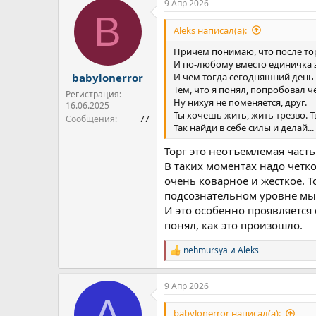
9 Апр 2026
B
Aleks написал(а):
Причем понимаю, что после торг
И по-любому вместо единичка з
И чем тогда сегодняшний день о
babylonerror
Тем, что я понял, попробовал ч
Регистрация:
Ну нихуя не поменяется, друг.
16.06.2025
Ты хочешь жить, жить трезво. 
Сообщения
77
Так найди в себе силы и делай...
Торг это неотъемлемая часть
В таких моментах надо четк
очень коварное и жесткое. 
подсознательном уровне мы 
И это особенно проявляется с
понял, как это произошло.
nehmursya
и
Aleks
Р
е
а
9 Апр 2026
к
A
ц
и
babylonerror написал(а):