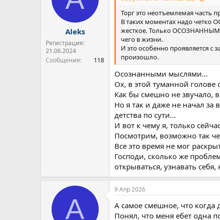
и
:
Торг это неотъемлемая часть пр
В таких моментах надо четко 
жесткое. Только ОСОЗНАННЫМИ 
Aleks
чего в жизни.
Регистрация:
И это особенно проявляется с за
21.06.2024
произошло.
Сообщения
118
Осознанными мыслями...
Ох, в этой туманной голове 
Как бы смешно не звучало, вс
Но я так и даже не начал за
детства по сути...
И вот к чему я, только сейча
Посмотрим, возможно так чер
Все это время не мог раскры
Господи, сколько же проблем
открываться, узнавать себя, 
9 Апр 2026
A
А самое смешное, что когда 
Понял, что меня ебет одна п