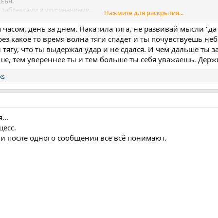
СЕБЯ.
с таблетками и укуриваниями...
Нажмите для раскрытия...
лгов в банках, твоя идеальная кредитная история дала крах. Девушка уе
а часом, день за днем. Накатила тяга, не развивай мысли "д
ерез какое то время волна тяги спадет и ты почувствуешь н
 тягу, что ты выдержал удар и не сдался. И чем дальше ты з
плане, плане отношений.
е, тем увереннее ты и тем больше ты себя уважаешь. Держи
щем я наступил в январе. И сейчас, в апреле, виден только волосок с г
ks
...
цесс.
 и после одного сообщения все всё понимают.