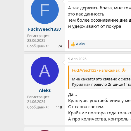
F
ц
А так держись браза, мне то
и
и
это как данность
:
Тем более осознавание дна 
и удерживают от покура
FuckWeed1337
Регистрация:
23.06.2025
Aleks
Р
Сообщения
74
е
а
9 Апр 2026
к
A
ц
и
FuckWeed1337 написал(а):
и
:
Мне кажется это связано с сис
Курил как правило 2г шиш/1г к
Aleks
Да...
Регистрация:
Культуры употребления у мен
21.06.2024
От слова совсем.
Сообщения
118
Крайние полтора года только 
А про количества, контроль -