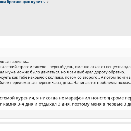
ки бросающих курить
шься в жизни...
жесткий стресс и тяжело - первый день, именно отказ от вещества зд
ал и уже можно было двигаться, но я сам выбирал дорогу обратно.
охуеть как тебе накрыло с колпака, потом со второго... А потом пойти 
блем переломаться первые часы, дни... Начинаются проблемы позже..
системой курения, я никогда не марафонил нонстоп(кроме пе
г камня 3-4 дня и отдыхал 3 дня, поэтому меня в первые 3 