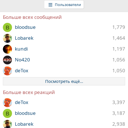
Пользователи
Больше всех сообщений
bloodsue
1,779
B
Lobarek
1,464
kundi
1,197
No420
1,056
deTox
1,050
Посмотреть ещё...
Больше всех реакций
deTox
3,397
bloodsue
3,187
B
Lobarek
2,938