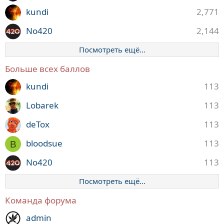
kundi
2,771
No420
2,144
Посмотреть ещё...
Больше всех баллов
kundi
113
Lobarek
113
deTox
113
bloodsue
113
B
No420
113
Посмотреть ещё...
Команда форума
admin