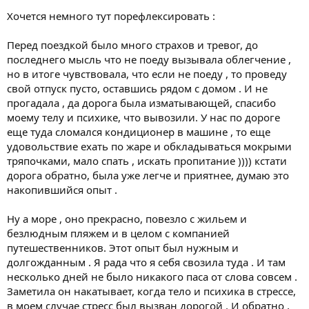
Хочется немного тут порефлексировать :
Перед поездкой было много страхов и тревог, до
последнего мысль что не поеду вызывала облегчение ,
но в итоге чувствовала, что если не поеду , то проведу
свой отпуск пусто, оставшись рядом с домом . И не
прогадала , да дорога была изматывающей, спасибо
моему телу и психике, что вывозили. У нас по дороге
еще туда сломался кондиционер в машине , то еще
удовольствие ехать по жаре и обкладываться мокрыми
тряпочками, мало спать , искать пропитание )))) кстати
дорога обратно, была уже легче и приятнее, думаю это
накопившийся опыт .
Ну а море , оно прекрасно, повезло с жильем и
безлюдным пляжем и в целом с компанией
путешественников. Этот опыт был нужным и
долгожданным . Я рада что я себя свозила туда . И там
несколько дней не было никакого паса от слова совсем .
Заметила он накатывает, когда тело и психика в стрессе,
в моем случае стресс был вызван дорогой . И обратно ,