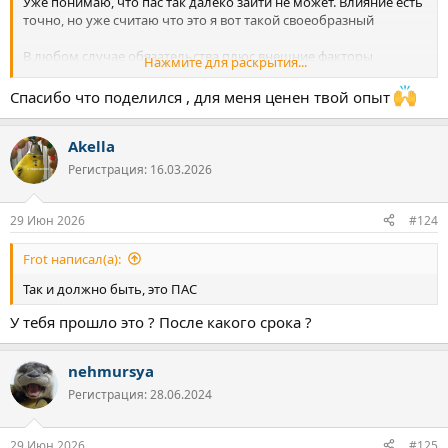
Уже понимаю, что пас так далеко зайти не может. Влияние есть
точно, но уже считаю что это я вот такой своеобразный
В любом случае обязательства плюс внешние факторы
Нажмите для раскрытия...
происходящие в мире и в целом в наше время подливают
масла в огонь. Никакой надежды на что-то хорошее не
Спасибо что поделился , для меня ценен твой опыт
осталось, уже даже тревожно смешно становится.
Akella
Регистрация: 16.03.2026
29 Июн 2026
#124
Frot написал(а):
Так и должно быть, это ПАС
У тебя прошло это ? После какого срока ?
nehmursya
Регистрация: 28.06.2024
29 Июн 2026
#125