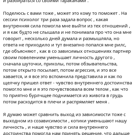
и разбираться со своими тараканами .
Поделюсь с вами тоже , может это кому то поможет . На
сессии психолог три раза задала вопрос , какая
внутренняя сила помогла мне выйти из тех отношений ,
и я как будто не слышала и не понимала про что она мне
говорит , несколько дней думала и размышляла, но
ответа не приходило и тут внезапно попался мне рилс,
где объясняют , как в со зависимых отношениях партнер
своим повелением уменьшает личность другого ,
сначала шуточки, приколы, потом обзывательства,
потом открыто посылает, потом агрессия, и это все
хавается, и я все это вспомнила представила и как по
щелчку пришел ответ - чувство внутреннего достоинства
помогло мне и я это почувствовала всем телом , как что
то приятно бурлчщее поднимается из живота в грудь
потом расходится в плечи и распрямляет меня .
Я думаю может сравнить выход из зависимости тоже с
выходном из созависимости , котики уменьшают нашу
личность , и наше чувство и сила внутреннего
достоинства помогла нам принять решение, что дальше