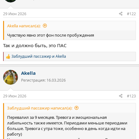
и
и
:
29 Июн 2026
#122
Akella написал(а):
Чувствую явно этот фон после пробуждения
Так и должно быть, это ПАС
Заблудший пассажир
и
Akella
Р
е
а
Akella
к
ц
Регистрация: 16.03.2026
и
и
:
29 Июн 2026
#123
Заблудший пассажир написал(а):
Перевалил за 9 месяцев. Тревога и эмоциональная
лабильность также имеется. Периодами меньше периодами
больше. Тревога с утра тоже, особенно в день когда идти на
работу)