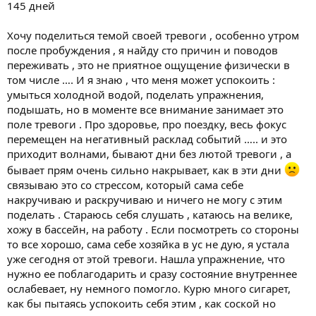
145 дней
Хочу поделиться темой своей тревоги , особенно утром
после пробуждения , я найду сто причин и поводов
переживать , это не приятное ощущение физически в
том числе …. И я знаю , что меня может успокоить :
умыться холодной водой, поделать упражнения,
подышать, но в моменте все внимание занимает это
поле тревоги . Про здоровье, про поездку, весь фокус
перемещен на негативный расклад событий ….. и это
приходит волнами, бывают дни без лютой тревоги , а
бывает прям очень сильно накрывает, как в эти дни
связываю это со стрессом, который сама себе
накручиваю и раскручиваю и ничего не могу с этим
поделать . Стараюсь себя слушать , катаюсь на велике,
хожу в бассейн, на работу . Если посмотреть со стороны
то все хорошо, сама себе хозяйка в ус не дую, я устала
уже сегодня от этой тревоги. Нашла упражнение, что
нужно ее поблагодарить и сразу состояние внутреннее
ослабевает, ну немного помогло. Курю много сигарет,
как бы пытаясь успокоить себя этим , как соской но