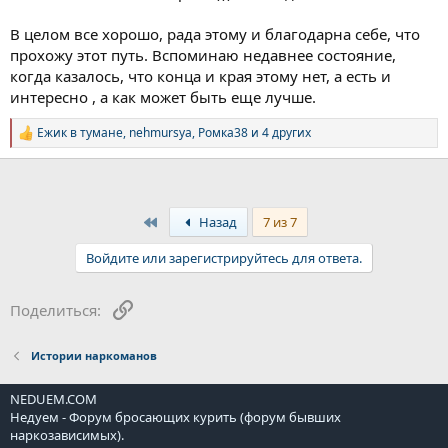
В целом все хорошо, рада этому и благодарна себе, что
прохожу этот путь. Вспоминаю недавнее состояние,
когда казалось, что конца и края этому нет, а есть и
интересно , а как может быть еще лучше.
Ежик в тумане
,
nehmursya
,
Ромка38
и 4 других
Р
е
а
к
ц
и
First
Назад
7 из 7
и
:
Войдите или зарегистрируйтесь для ответа.
Ссылка
Поделиться:
Истории наркоманов
NEDUEM.COM
Недуем - Форум бросающих курить (форум бывших
наркозависимых).