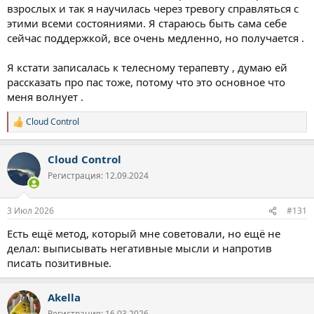
взрослых и так я научилась через тревогу справляться с
Тревога - это реакция организма на зажатость в теле. Воздуха
этими всеми состояниями. Я стараюсь быть сама себе
недостаточно, обмен ухудшается. Давай рассмотрим, что же за
сейчас поддержкой, все очень медленно, но получается .
процесс газообмена в организме?
Дыхание
(или
газообмен
).
Я кстати записалась к телесному терапевту , думаю ей
В биологии и медицине его делят на три составляющие:
рассказать про пас тоже, потому что это основное что
Внешнее дыхание
— обмен газами между легкими и
меня волнует .
окружающим воздухом.
Транспорт газов
— перенос кислорода и углекислого
Cloud Control
Р
газа кровью.
е
Внутреннее (клеточное) дыхание
— использование
а
кислорода клетками для выработки энергии.
Cloud Control
к
ц
Регистрация: 12.09.2024
и
Почему мы его рассмотрели? Потому что при психогенной
и
тревоге мозг посылает ложный сигнал «Опасность!», и
:
3 Июл 2026
#131
надпочечники выбрасывают адреналин. В итоге
здоровое
тело реагирует так, будто за ним гонится хищник
:
Есть ещё метод, который мне советовали, но ещё не
делал: выписывать негативные мысли и напротив
Сердце стучит бешено.
Дыхание становится поверхностным (что как раз и может
писать позитивные.
приводить к ложному нарушению газообмена и
гипервентиляции).
Akella
Мышцы зажимаются (особенно шея и плечи).
Начинается тошнота или «медвежья болезнь»
Регистрация: 16.03.2026