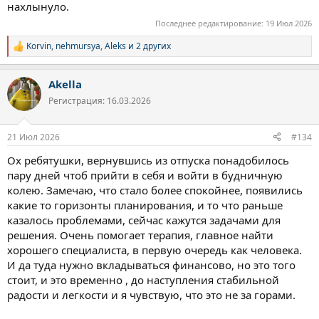
нахлынуло.
Последнее редактирование:
19 Июл 2026
Korvin
,
nehmursya
,
Aleks
и 2 других
Р
е
а
Akella
к
ц
Регистрация: 16.03.2026
и
и
:
21 Июл 2026
#134
Ох ребятушки, вернувшись из отпуска понадобилось
пару дней чтоб прийти в себя и войти в будничную
колею. Замечаю, что стало более спокойнее, появились
какие то горизонты планирования, и то что раньше
казалось проблемами, сейчас кажутся задачами для
решения. Очень помогает терапия, главное найти
хорошего специалиста, в первую очередь как человека.
И да туда нужно вкладываться финансово, но это того
стоит, и это временно , до наступления стабильной
радости и легкости и я чувствую, что это не за горами.