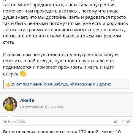
так не может продолжаться, наша сила внутренняя
помогает нам проходить все пасы , потому что наша
душа знает, что мы достойны жить и радоваться просто
так и быть ценными потому что мы уже есть и родились
. И все эти травмы из прошлого могут конечно влиять ,
но мы это не то что с нами было, а то кем мы решили
стать .
Я желаю вам почувствовать эту внутреннюю силу и
помнить о ней всегда , чувствовать как в теле она
поднимается и помогает проживать и жить и идти
вперед
25 лет под травой
,
blast
,
Заблудший пассажир
и 3 других
Р
е
а
Akella
к
ц
Регистрация: 16.03.2026
и
и
:
28 Июл 2026
#135
Вот и неделька прошла и сегодня 170 дней , через 10