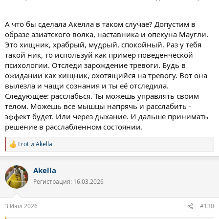
А что бы сделала Акелла в таком случае? Допустим в
образе азиатского волка, наставника и опекуна Маугли.
Это хищник, храбрый, мудрый, спокойный. Раз у тебя
такой ник, то используй как пример поведенческой
психологии. Отследи зарождение тревоги. Будь в
ожидании как хищник, охотящийся на тревогу. Вот она
вылезла и чащи сознания и ты её отследила.
Следующее: расслабься. Ты можешь управлять своим
телом. Можешь все мышцы напрячь и расслабить -
эффект будет. Или через дыхание. И дальше принимать
решение в расслабленном состоянии.
Frot
и
Akella
Р
е
а
Akella
к
ц
Регистрация: 16.03.2026
и
и
:
3 Июл 2026
#130