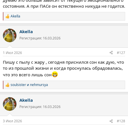
думаю это больше зависит от текущего эмоционального
состояния. А при ПАСе он естественно никуда не годится.
Akella
Р
е
а
Akella
к
ц
Регистрация: 16.03.2026
и
и
:
1 Июл 2026
#127
Пишу с пылу с жару , сегодня приснился сон как дую, что
то из прошлой жизни и когда проснулась обрадовалась,
что это всего лишь сон
soulsister
и
nehmursya
Р
е
а
Akella
к
ц
Регистрация: 16.03.2026
и
и
:
3 Июл 2026
#128