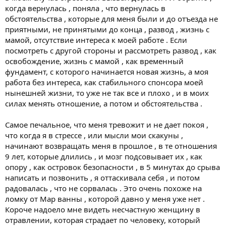
когда вернулась , поняла , что вернулась в
обстоятельства , которые для меня были и до отъезда не
приятными, не принятыми до конца , развод , жизнь с
мамой, отсутствие интереса к моей работе . Если
посмотреть с другой стороны и рассмотреть развод , как
освобождение, жизнь с мамой , как временный
фундамент, с которого начинается новая жизнь, а моя
работа без интереса, как стабильного спонсора моей
нынешней жизни, то уже не так все и плохо , и в моих
силах менять отношение, а потом и обстоятельства .
Самое печальное, что меня тревожит и не дает покоя ,
что когда я в стрессе , или мысли мои скакуны ,
начинают возвращать меня в прошлое , в те отношения
9 лет, которые длились , и мозг подсовывает их , как
опору , как островок безопасности , в 5 минутах до срыва
написать и позвонить , я оттаскивала себя , и потом
радовалась , что не сорвалась . Это очень похоже на
ломку от Мар ванны , которой давно у меня уже нет .
Короче надоело мне видеть несчастную женщину в
отравлении, которая страдает по человеку, который