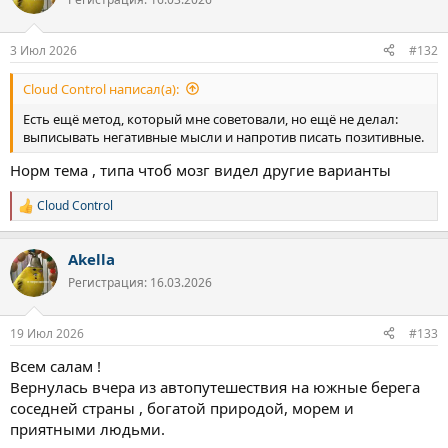
(кишечник избавляется от лишнего для бегства).
3 Июл 2026
#132
А что бы сделала Акелла в таком случае? Допустим в образе
азиатского волка, наставника и опекуна Маугли. Это хищник,
Cloud Control написал(а):
храбрый, мудрый, спокойный. Раз у тебя такой ник, то
используй как пример поведенческой психологии. Отследи
Есть ещё метод, который мне советовали, но ещё не делал:
зарождение тревоги. Будь в ожидании как хищник,
выписывать негативные мысли и напротив писать позитивные.
охотящийся на тревогу. Вот она вылезла и чащи сознания и ты
Норм тема , типа чтоб мозг видел другие варианты
её отследила. Следующее: расслабься. Ты можешь управлять
своим телом. Можешь все мышцы напрячь и расслабить -
эффект будет. Или через дыхание. И дальше принимать
Cloud Control
Р
решение в расслабленном состоянии.
е
а
Akella
к
ц
Регистрация: 16.03.2026
и
и
:
19 Июл 2026
#133
Всем салам !
Вернулась вчера из автопутешествия на южные берега
соседней страны , богатой природой, морем и
приятными людьми.