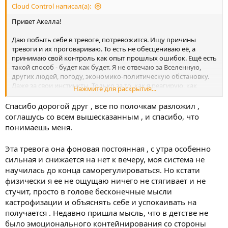
Cloud Control написал(а):
Привет Акелла!
Даю побыть себе в тревоге, потревожится. Ищу причины
тревоги и их проговариваю. То есть не обесцениваю её, а
принимаю свой контроль как опыт прошлых ошибок. Ещё есть
такой способ - будет как будет. Я не отвечаю за Вселенную,
других людей, погоду, экономико-политическую обстановку.
Даже за свои инстинкты. Только за то, как я реагирую, как
Нажмите для раскрытия...
отношусь к ситуации.
Спасибо дорогой друг , все по полочкам разложил ,
Например, про здоровье - можно записаться к терапевту по
соглашусь со всем вышесказанным , и спасибо, что
ОМС, пройти диспансеризацию, исключить из питания
понимаешь меня.
сомнительные продукты, подумать о переходе на чистый
воздух вместо сигарет. По сигаретам можно начать вести
Эта тревога она фоновая постоянная , с утра особенно
таблицу доходов и расходов - они дорогие)
сильная и снижается на нет к вечеру, моя система не
Про поездку - билеты, проживание, прогноз погоды, набор
научилась до конца саморегулироваться. Но кстати
вещей в дорогу - главное начать планировать. Даже если
физически я ее не ощущаю ничего не стягивает и не
негативный расклад - что сделаешь? Импровизация на месте.
стучит, просто в голове бесконечные мысли
кастрофизации и объяснять себе и успокаивать на
Квадратное дыхание. 4 секунды вдох, 4 задержка, 4 выдох, 4
получается . Недавно пришла мысль, что в детстве не
задержка. Повторить до облегчения.
было эмоционального контейнирования со стороны