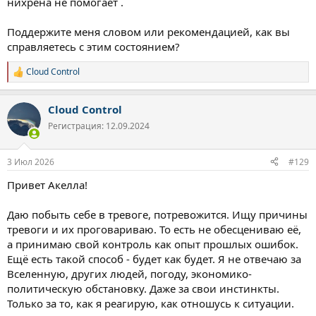
нихрена не помогает .
Поддержите меня словом или рекомендацией, как вы
справляетесь с этим состоянием?
Cloud Control
Р
е
а
Cloud Control
к
ц
Регистрация: 12.09.2024
и
и
:
3 Июл 2026
#129
Привет Акелла!
Даю побыть себе в тревоге, потревожится. Ищу причины
тревоги и их проговариваю. То есть не обесцениваю её,
а принимаю свой контроль как опыт прошлых ошибок.
Ещё есть такой способ - будет как будет. Я не отвечаю за
Вселенную, других людей, погоду, экономико-
политическую обстановку. Даже за свои инстинкты.
Только за то, как я реагирую, как отношусь к ситуации.