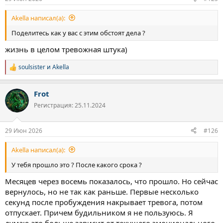
Akella написал(а):
Поделитесь как у вас с этим обстоят дела ?
жизнь в целом тревожная штука)
soulsister
и
Akella
Р
е
а
Frot
к
ц
Регистрация: 25.11.2024
и
и
:
29 Июн 2026
#126
Akella написал(а):
У тебя прошло это ? После какого срока ?
Месяцев через восемь показалось, что прошло. Но сейчас
вернулось, но не так как раньше. Первые несколько
секунд после пробуждения накрывает тревога, потом
отпускает. Причем будильником я не пользуюсь. Я