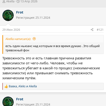
А
Д
Akella
13 Апр 2026
в
а
т
т
Frot
о
а
Регистрация: 25.11.2024
р
н
т
а
е
ч
29 Июн 2026
#121
м
а
ы
л
Akella написал(а):
а
есть один ньюанс над которым я все время думаю . Это общий
тревожный фон
Тревожность это и есть главная причина развития
зависимости от чего-либо. Человек, чтобы не
тревожиться убегает в какой-то процесс (нехимические
зависимости) или привыкает снимать тревожность
химическим путём.
Вавка
,
Aleks
и
Akella
Р
е
а
Frot
к
ц
Регистрация: 25.11.2024