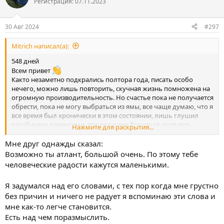
Регистрация: 07.11.2023
и
и
:
30 Авг 2024
#297
Mitrich написал(а):
548 дней
Всем привет
Както незаметно подкрались полтора года, писать особо
нечего, можно лишь повторить, скучная жизнь помножена на
огромную производительность. Но счастье пока не получается
обрести, пока не могу выбраться из ямы, все чаще думаю, что я
все время был хронически в этом состоянии, лишь глушил
пагубными допингами, продолжаем бороться, хотя есть
Нажмите для раскрытия...
мысли сорваться.
Мне друг однажды сказал:
Возможно ты атлант, большой очень. По этому тебе
человеческие радости кажутся маленькими.
Я задумался над его словами, с тех пор когда мне грустно
без причин и ничего не радует я вспоминаю эти слова и
мне как-то легче становится.
Есть над чем поразмыслить.