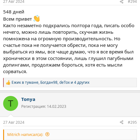
27 Авг 2024
#294
548 дней
Всем привет
Както незаметно подкрались полтора года, писать особо
нечего, можно лишь повторить, скучная жизнь
помножена на огромную производительность. Но
счастье пока не получается обрести, пока не могу
выбраться из ямы, все чаще думаю, что я все время был
хронически в этом состоянии, лишь глушил пагубными
допингами, продолжаем бороться, хотя есть мысли
сорваться.
Ежик в тумане
,
Богдан98
,
deTox
и 4 других
Р
е
а
Tonya
к
T
ц
Регистрация: 14.02.2023
и
и
:
27 Авг 2024
#295
Mitrich написал(а):