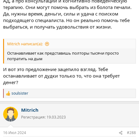
АД, а про консультации и когнитивно поведенческую
терапию. Они могут помочь выбрать из болота печали.
Да, нужны время, деньги, силы и удача с поиском
подходящего специалиста. Но он реально помочь тебе
выбраться, и получать удовольствия от жизни.
Mitrich написал(а):
Останавливает как представишь полторы тысячи просто
потратить на дым
И вот это предложение зацепило взгляд. Тебе
останавливает от дудки только то, что она требует
денег?
soulsister
Р
е
а
Mitrich
к
ц
Регистрация: 19.03.2023
и
и
:
16 Июл 2024
#288