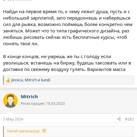
ничего не радует, к примеру выходные, ну и что быстро
пройдут и опять все по кругу, к примеру, поездка куда-либо ,
Найди на первое время то, к чему лежит душа, пусть и с
опять же быстро пройдет и за что цепляться дальше, вот моя
небольшой зарплатой, зато передохнешь и наберёшься
основная проблема, застыл на месте и разочаровался, ничего
сил для рывка, возможно поймёшь более конкретно чем
не жду, просто существую (
заняться. Может что то типа графического дизайна, раз
любишь рисовать-сейчас есть бесплатные курсы, чтоб
понять твоё ли.
В конце концов, не умрешь же ты с голоду если
уволишься, встанешь на биржу, будешь таксовать или в
доставке по свежему воздуху гулять. Вариантов масса
Jessica
,
Mitrich
и
kundi
Р
е
а
Mitrich
к
ц
Регистрация: 19.03.2023
и
и
:
2 Мар 2024
#282
Natali написал(а):