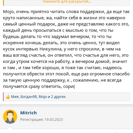
"Психолог онлайн Анна Выровая".
Нажмите для раскрытия...
придаст тебе сил и уверенности. Будь все время занят, друг, гни
Из простых рекомендаций вести дневник, рефлексировать о
свою линию, ищи свое призвание. И не парься, если долго не
своих чувствах, страхах, эмоциях (вообще необязательно на
Mojo, очень приятно читать слова поддержки, да еще так
находишь, многие ищут всю жизнь, параллельно планомерно
форуме). Мне помогает снять тревожность, разобраться в себе,
круто написанные, жа, найти себя в жизни это наверно
осуществляя свои мечты и генерируя новые.
выплеснуть эмоции.
самый ценный подарок, даже не представляю какого это,
Это как поймать радиоволну. как настроить инструмент (какой-
каждый день просыпаться с мыслью о том, что ты
нибудь струнный). Настроил и играешь, как можешь, иногда
Как-то так
будешь делать то что задумал вечером, то что ты
лучше, иногда хуже. Но если инструмент расстроен, играть на
NEDUEM
искренне хочешь делать, это очень ценно, тут видел
нем становится слишком сложно или вообще никак. Какой бы
ты офигенный музыкант ни был. Создавай в себе этот настрой,
кусок интервью Никулина, у него спросили, в чем на
это сделать можешь только ты! В этом ты одинок, как и все, кто
ваш взгляд счастье, он ответил, что счастье для него, это
хоть раз о таком задумывался. Найди в себе ресурс, сожри его
когда утром хочется на работу, а вечером домой, значит
еще где-то, вокруг бурная и текучая, такая скоротечная жизнь,
и там , и там тебе хорошо, я тоже так считаю, надеюсь
нырни в нее через деятельность.
получится обрести этот покой, еще раз огромное спасибо
У тебя есть абсолютно все, у тебя есть ты, и ты живой и
за такую ценную поддержку, к , сожалению, не всегда
чувствующий, это надо воспринимать как дар хоть иногда!
получается сразу ответить, сори(
Мия
,
Богдан98
,
Mojo
и 2 других
Р
е
а
Mitrich
к
ц
Регистрация: 19.03.2023
и
и
: