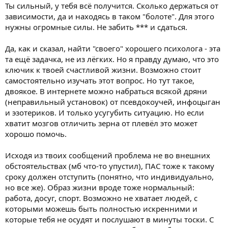
не получается столько выделить, а когда пил ад и ходил к
Ты сильный, у тебя всё получится. Сколько держаться от
психотерапевту, мне он говорил, что обязательны
зависимости, да и находясь в таком "болоте". Для этого
консультации с психологами, но пока не получается, к
нужны огромные силы. Не забить *** и сдаться.
сожалению. Спасибо за отклик, это всегда поднимает настрой
Да, как и сказал, найти "своего" хорошего психолога - эта
та ещё задачка, не из лёгких. Но я правду думаю, что это
ключик к твоей счастливой жизни. Возможно стоит
самостоятельно изучать этот вопрос. Но тут такое,
двоякое. В интернете можно набраться всякой дряни
(неправильный установок) от псевдокоучей, инфоцыган
и эзотериков. И только усугубить ситуацию. Но если
хватит мозгов отличить зерна от плевёл это может
хорошо помочь.
Исходя из твоих сообщений проблема не во внешних
обстоятельствах (мб что-то упустил), ПАС тоже к такому
сроку должен отступить (понятно, что индивидуально,
но все же). Образ жизни вроде тоже нормальный:
работа, досуг, спорт. Возможно не хватает людей, с
которыми можешь быть полностью искренними и
которые тебя не осудят и послушают в минуты тоски. С