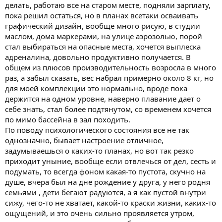
делать, работаю все на старом месте, подняли зарплату,
пока решил остаться, но в планах всетаки осваивать
графический дизайн, вообще много рисую, в студии
маслом, дома маркерами, на улице аэрозолью, порой
стал выбираться на опасные места, хочется выплеска
адреналина, довольно продуктивно получается. В
общем из плюсов производительность возросла в много
раз, а забыл сказать, вес набрал примерно около 8 кг, но
для моей комплекции это нормально, вроде пока
держится на одном уровне, наверно плавание дает о
себе знать, стал более подтянутом, со временем хочется
по мимо бассейна в зал походить.
По поводу психологического состояния все не так
однозначно, бывает настроение отличное,
задумываешься о каких-то планах, но вот так резко
приходит уныние, вообще если отвлечься от дел, сесть и
подумать, то всегда фоном какая-то пустота, скучно на
душе, вчера был на дне рождение у друга, у него родня
семьями , дети бегают радуются, а я как пустой внутри
сижу, чего-то не хватает, какой-то краски жизни, каких-то
ощущений, и это очень сильно проявляется утром,