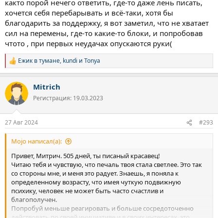
както порой нечего ответить, где-то даже лень писать,
может хорошо помочь.
хочется себя перебарывать и всё-таки, хотя бы
благодарить за поддержку, я вот заметил, что не хватает
Исходя из твоих сообщений проблема не во внешних
сил на перемены, где-то какие-то блоки, и попробовав
обстоятельствах (мб что-то упустил), ПАС тоже к такому сроку
чтото , при первых неудачах опускаются руки(
должен отступить (понятно, что индивидуально, но все же).
Образ жизни вроде тоже нормальный: работа, досуг, спорт.
Возможно не хватает людей, с которыми можешь быть
Ежик в тумане
,
kundi
и
Tonya
Р
полностью искренними и которые тебя не осудят и послушают
е
в минуты тоски. С которыми ты можешь просто пообщаться,
а
Mitrich
без повода и не напрягаясь. Иметь таких людей большое
к
ц
счастье, подумай, можешь ли ты найти таких людей. Скорей
Регистрация: 19.03.2023
и
всего они могут быть в твоей телефонной книжке. Я вот
и
недавно нашёл такого человека, это оказался лучший
:
школьный друг, с которым мы не общались 10 лет. Я просто
27 Авг 2024
#293
ему позвонил в минуту тоски и теперь мы много общаемся и
радуемся этому общению.
Mojo написал(а):
Это я к тому, что скорей всего твоя печаль находится у тебя в
Привет, Митрич. 505 дней, ты писаный красавец!
голове. Скорей всего букет проблем с менталкой: низкая
Читаю тебя и чувствую, что печаль твоя стала светлее. Это так
самооценка, ожидания негатива и прочее прочее. Думаю так,
со стороны мне, и меня это радует. Знаешь, я поняла к
потому что сам такой. И поняв это мне стало проще. Потому
определенному возрасту, что имея чуткую подвижную
что я понял, что я могу это изменить. Здоровых людей вообще
психику, человек не может быть часто счастлив и
очень мало, как мне кажется.
благополучен.
Попробуй меньше реагировать и больше сосредоточенно
Могу порекомендовать к просмотру на ютубе: "Хидден",
действовать по своей инициативе и в своих интересах, это