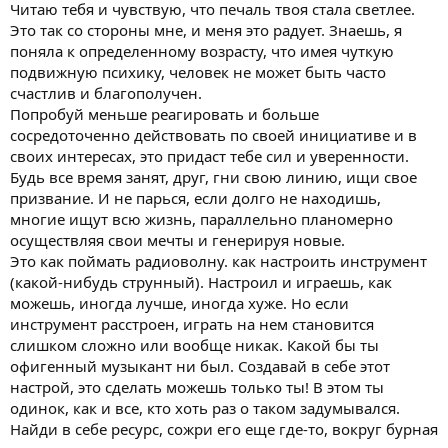
Сил бы глоток и хоть на миг освободиться от этого чувства
Читаю тебя и чувствую, что печаль твоя стала светлее.
вины и тоски.
Это так со стороны мне, и меня это радует. Знаешь, я
поняла к определенному возрасту, что имея чуткую
Я, к сожалению опять в отчаяние и печали, и сколько бы
подвижную психику, человек не может быть часто
поддержки, одобрений, даже где-то восхищений моих
счастлив и благополучен.
творческих успехов или каких-то действий, ничего не помогает,
везде гиря тоскливопечального груза, когда с кем-то довольно
Попробуй меньше реагировать и больше
откровенно говорю на эти темы из меня выходит только то,
сосредоточенно действовать по своей инициативе и в
что мне скучно, но это не скука, это смесь всех отрицательных
своих интересах, это придаст тебе сил и уверенности.
чувств, иногда где-то идешь и такое ощущение как будто
Будь все время занят, друг, гни свою линию, ищи свое
смотришь на себя со стороны, как будто все вокруг не реально
призвание. И не парься, если долго не находишь,
и ты все анализируешь пытаешься за чтото ухватиться, на
многие ищут всю жизнь, параллельно планомерно
некоторое время может даже успокаиваешь, но потом с новой
силой накрывает волна пустоты, наверно, да это можно
осуществляя свои мечты и генерируя новые.
описать пустотой, которая сосет где-то под ложечкой, которая,
Это как поймать радиоволну. как настроить инструмент
постоянно давит в окно твоего сознания, это чувство делает
(какой-нибудь струнный). Настроил и играешь, как
тебя одиноким на самой веселой вечеринки жизни даже если
можешь, иногда лучше, иногда хуже. Но если
ты в шумном потоке людской массы, дружеской поддержки, да
инструмент расстроен, играть на нем становится
просто засыпая ночью и просыпаясь утром, все повторяется,
слишком сложно или вообще никак. Какой бы ты
временная петля пустого грузового отсека, твоя внутренняя
погода всегда пасмурная, всегда чтото мучает под кожей в
офигенный музыкант ни был. Создавай в себе этот
груди, опускается ниже к животу иногда выплескивается через
настрой, это сделать можешь только ты! В этом ты
слезы отчаяния, потом приходит второй навязчивый друг под
одинок, как и все, кто хоть раз о таком задумывался.
названием апатия, тяжело заставлять себя поднимать груз
Найди в себе ресурс, сожри его еще где-то, вокруг бурная
ясного, чистого взора, без очков разных допингов и пагубных