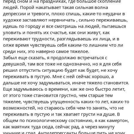
перед сном и на праздниках, где большое скопление
людей. Порой накатывает такая сильная волна
депрессии и тревоги, плохо спишь, какие-то неудачи в
художке заставляют нервничать , сильно переживаешь,
идешь по городу и все смотришь на людей, пытаешься
уловить и понять их счастье, как они живут, как
переживают трудности, разглядываешь их лица, и в
олже время чувствуешь себя каким-то лишним что ли
среди них, это наверно самое тяжелое.
Забыл еще сказать, я продолжаю встречаться с
девушкой, там все тоже не однозначно, но я для себя
решил отпустить ситуацию будет как будет, не хочу
переживать в пустую. Мне с ней сейчас хорошо, а
дальше не хочу задумываться, иначе тяжело становится.
Еще задумываюсь о времени, как же оно быстро летит,
от этого тоже становится грустно, чем старше тем
тяжелее, чувствуешь упущенность каких-то лет, каких-то
возможностей, но стараюсь себя чем-то занять, что не
переживать в пустую и так хватает грусти на душе. В
общем по психологическому состоянию, я как камертон,
как маятник туда сюда, сейчас рад, а через минуту
уныние и спад. Антидепрессанты больше пить не хочу