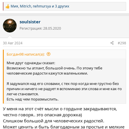
Мия
,
Mitrich
,
nehmursya
и 3 других
Р
е
а
soulsister
к
ц
Регистрация: 28.05.2020
и
и
:
30 Авг 2024
#298
Богдан98 написал(а):
Мне друг однажды сказал:
Возможно ты атлант, большой очень. По этому тебе
человеческие радости кажутся маленькими.
Я задумался над его словами, с тех пор когда мне грустно без
причин и ничего не радует я вспоминаю эти слова и мне как-то
легче становится.
Есть над чем поразмыслить.
У меня на этот счёт мысли о гордыне закрадываются,
честно говоря.. это опасная дорожка)
Слишком большой для человеческих радостей.
Может ценить и быть благодарным за простые и мелкие