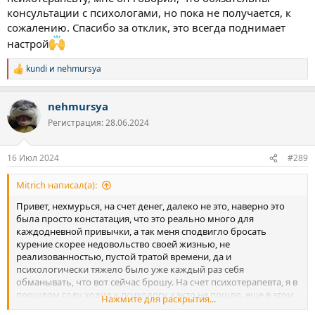
консультации с психологами, но пока не получается, к
сожалению. Спасибо за отклик, это всегда поднимает
настрой
kundi
и
nehmursya
Р
е
а
nehmursya
к
ц
Регистрация: 28.06.2024
и
и
:
16 Июл 2024
#289
Mitrich написал(а):
Привет, нехмурься, на счет денег, далеко не это, наверно это
была просто констатация, что это реально много для
каждодневной привычки, а так меня сподвигло бросать
курение скорее недовольство своей жизнью, не
реализованностью, пустой тратой времени, да и
психологически тяжело было уже каждый раз себя
обманывать, что вот сейчас брошу. На счет психотерапевта, я в
прошлом году ходил к психологу, както не пошло, еще в этом
Нажмите для раскрытия...
году ходил к другому психологу, тоже не пошло и денег пока