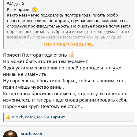
548 дней
Всем привет
Както незаметно подкрались полтора года, писать особо
нечего, можно лишь повторить, скучная жизнь помножена на
огромную производительность. Но счастье пока не получается
обрести, пока не могу выбраться из ямы, все чаще думаю, что я
все время был хронически в этом состоянии, лишь глушил
пагубными допингами, продолжаем бороться, хотя есть
Нажмите для раскрытия...
мысли сорваться.
Привет! Полтора года огонь
Но может быть это твой темперамент.
Я допустим меланхолик по своей природе и это уже
никак не изменить.
Ну сорвешься, обогатишь барыг, собьешь режим, сон,
поднимешь чувство вины.
Когда снова бросишь, поймешь, что по сути ничего не
изменилось и теперь надо снова реанимировать себя.
Порочный круг! Поэтому не стоит …
Mitrich
,
deTox
,
Mojo
и 3 других
Р
е
а
soulsister
к