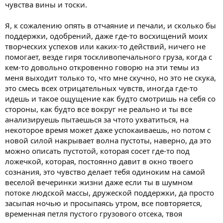
чувства вины и тоски.
Я, к сожалению опять в отчаяние и печали, и сколько бы
поддержки, одобрений, даже где-то восхищений моих
творческих успехов или каких-то действий, ничего не
помогает, везде гиря тоскливопечального груза, когда с
кем-то довольно откровенно говорю на эти темы из
меня выходит только то, что мне скучно, но это не скука,
это смесь всех отрицательных чувств, иногда где-то
идешь и такое ощущение как будто смотришь на себя со
стороны, как будто все вокруг не реально и ты все
анализируешь пытаешься за чтото ухватиться, на
некоторое время может даже успокаиваешь, но потом с
новой силой накрывает волна пустоты, наверно, да это
можно описать пустотой, которая сосет где-то под
ложечкой, которая, постоянно давит в окно твоего
сознания, это чувство делает тебя одиноким на самой
веселой вечеринки жизни даже если ты в шумном
потоке людской массы, дружеской поддержки, да просто
засыпая ночью и просыпаясь утром, все повторяется,
временная петля пустого грузового отсека, твоя