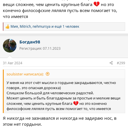
вещи сложнее, чем ценить крупные блага
но это
конечно философские ляляля пусть всем помогает то,
что имеется
Мия
,
Mitrich
,
nehmursya
и ещё 1 человек
Р
е
а
Богдан98
к
ц
Регистрация: 07.11.2023
и
и
:
31 Авг 2024
#299
soulsister написал(а):
У меня на этот счёт мысли о гордыне закрадываются, честно
говоря.. это опасная дорожка)
Слишком большой для человеческих радостей.
Может ценить и быть благодарным за простые и мелкие вещи
сложнее, чем ценить крупные блага
но это конечно
философские ляляля пусть всем помогает то, что имеется
Я никогда не зазнавался и никогда не задираю нос, в
этом нет гордыни.