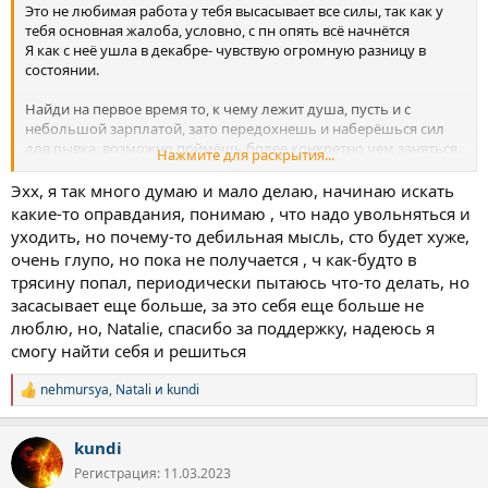
Это не любимая работа у тебя высасывает все силы, так как у
тебя основная жалоба, условно, с пн опять всё начнётся
Я как с неё ушла в декабре- чувствую огромную разницу в
состоянии.
Найди на первое время то, к чему лежит душа, пусть и с
небольшой зарплатой, зато передохнешь и наберёшься сил
для рывка, возможно поймёшь более конкретно чем заняться.
Нажмите для раскрытия...
Может что то типа графического дизайна, раз любишь
рисовать-сейчас есть бесплатные курсы, чтоб понять твоё ли.
Эхх, я так много думаю и мало делаю, начинаю искать
какие-то оправдания, понимаю , что надо увольняться и
В конце концов, не умрешь же ты с голоду если уволишься,
уходить, но почему-то дебильная мысль, сто будет хуже,
встанешь на биржу, будешь таксовать или в доставке по
очень глупо, но пока не получается , ч как-будто в
свежему воздуху гулять. Вариантов масса
трясину попал, периодически пытаюсь что-то делать, но
засасывает еще больше, за это себя еще больше не
люблю, но, Natalie, спасибо за поддержку, надеюсь я
смогу найти себя и решиться
nehmursya
,
Natali
и
kundi
Р
е
а
kundi
к
ц
Регистрация: 11.03.2023
и