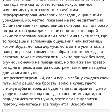
пол года мне хватило, это только искусственное
изменение, нужно заниматься глубоким
переформатированием своих взглядов , ощущений и
убеждений, но, честно, пока мне на это не хватает сил.
Останавливает как представишь полторы тысячи просто
потратить на дым, для чего не понятно, хотя порой
какие-то воспоминания или ностальгия накатывает, где-
то проедешь и вспомнишь ощущения или встретишь
кого-нибудь, но пока держусь, есть за что уцепиться, я
наверно реально поменялся, обратно не хочется, да и
алкоголь тоже не хочется пить, как то привык без него,
скучно , конечно на праздниках, но пока живём трезво,
сегодня я трезв, а завтра посмотрим, так и день за днем
двигаемся по пути.
Все респект огромный, сил и веры в себя, у каждого свой
путь, если решились бросать, волю в кулак, где-то
стиснув зубы вперед, да будет качать, штормить, где-то
уходить земля из под ног, где-то останетесь одни, но
ведь для чего-то это нужно, чтото вам не нравится,
поэтому меняйтесь и все получится. Всех обнял!