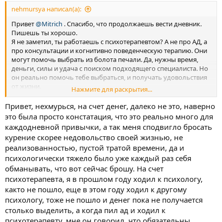
nehmursya написал(а):
Привет
@Mitrich
. Спасибо, что продолжаешь вести дневник.
Пишешь ты хорошо.
Я не заметил, ты работаешь с психотерапевтом? А не про АД, а
про консультации и когнитивно поведенческую терапию. Они
могут помочь выбрать из болота печали. Да, нужны время,
деньги, силы и удача с поиском подходящего специалиста. Но
он реально помочь тебе выбраться, и получать удовольствия
от жизни.
Нажмите для раскрытия...
Привет, нехмурься, на счет денег, далеко не это, наверно
И вот это предложение зацепило взгляд. Тебе останавливает от
это была просто констатация, что это реально много для
дудки только то, что она требует денег?
каждодневной привычки, а так меня сподвигло бросать
курение скорее недовольство своей жизнью, не
реализованностью, пустой тратой времени, да и
психологически тяжело было уже каждый раз себя
обманывать, что вот сейчас брошу. На счет
психотерапевта, я в прошлом году ходил к психологу,
както не пошло, еще в этом году ходил к другому
психологу, тоже не пошло и денег пока не получается
столько выделить, а когда пил ад и ходил к
психотерапевту, мне он говорил, что обязательны