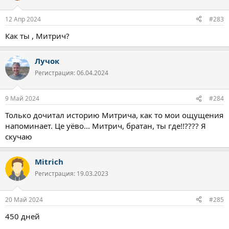
и
:
12 Апр 2024
#283
Как ты , Митрич?
Лучок
Регистрация: 06.04.2024
9 Май 2024
#284
Только дочитал историю Митрича, как то мои ощущения
напоминает. Це уёво... Митрич, братан, ты где!!???? Я
скучаю
Mitrich
Регистрация: 19.03.2023
20 Май 2024
#285
450 дней