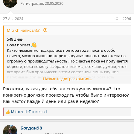
ц
Регистрация: 28.05.2020
и
и
:
27 Авг 2024
#296
Mitrich написал(а):
548 дней
Всем привет
Както незаметно подкрались полтора года, писать особо
нечего, можно лишь повторить, скучная жизнь помножена на
огромную производительность. Но счастье пока не получается
обрести, пока не могу выбраться из ямы, все чаще думаю, что я
все время был хронически в этом состоянии, лишь глушил
пагубными допингами, продолжаем бороться, хотя есть
Нажмите для раскрытия...
мысли сорваться.
Расскажи, какая для тебя эта «нескучная жизнь»? Что
конкретно должно происходить чтобы было интересно?
Как часто? Каждый день или раз в неделю?
Mitrich
,
deTox
и
kundi
Р
е
а
Богдан98
к
ц