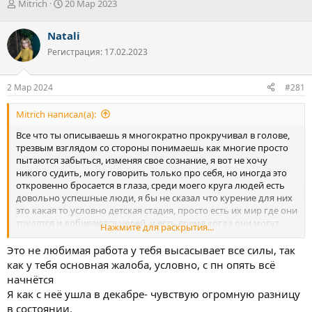
А
Д
Mitrich
20 Мар 2023
в
а
т
т
Natali
о
а
Регистрация: 17.02.2023
р
н
т
а
е
ч
2 Мар 2024
#281
м
а
ы
л
Mitrich написал(а):
а
Все что ты описываешь я многократно прокручивал в голове,
трезвым взглядом со стороны понимаешь как многие просто
пытаются забыться, изменяя свое сознание, я вот не хочу
никого судить, могу говорить только про себя, но иногда это
откровенно бросается в глаза, среди моего круга людей есть
довольно успешные люди, я бы не сказал что курение для них
это какая то условно детская стадия, просто есть их мир где они
трудятся и добиваются целей, и есть время когда они могут
Нажмите для раскрытия...
расслабиться, переключиться от своих проблем и трудностей,
они не бегут в употребление при первом тяжелом моменте,
Это не любимая работа у тебя высасывает все силы, так
просто для отдыха это делают, есть, конечно, и те кто на
как у тебя основная жалоба, условно, с пн опять всё
системе, про них даже нечего говорить, пока не признают свою
начнётся
зависимость ничего не поменяется, но вот моя основная
Я как с неё ушла в декабре- чувствую огромную разницу
проблема, что я не умею радоваться жизни, отвлекаться, у
в состоянии.
меня сложилось в голове определенное понятие, что, меня