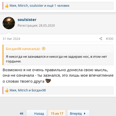
Мия
,
Mitrich
,
soulsister
и ещё 1 человек
Р
е
а
soulsister
к
ц
Регистрация: 28.05.2020
и
и
:
31 Авг 2024
#300
Богдан98 написал(а):
Я никогда не зазнавался и никогда не задираю нос, в этом нет
гордыни.
Возможно я не очень правильно донесла свою мысль,
она не означала - ты зазнался, это лишь мое впечатление
о словах твоего друга
Мия
,
Mitrich
и
Богдан98
Р
е
а
к
ц
и
First
Last
Назад
15 из 17
Вперёд