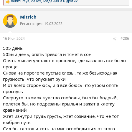
nehmursya
,
deTox
,
Богдан98
и 6 других
Р
е
а
Mitrich
к
ц
Регистрация: 19.03.2023
и
и
:
16 Июл 2024
#286
505 день
505ый день, опять тревога и тянет в сон
Опять мысли улетают в прошлое, где казалось все было
проще
Снова на пороге те пустые слезы, та же безысходная
грузность, что опускает руки
И от всего сторонюсь, и я все боюсь что утром опять
проснусь
Свернуто в комок чувство свободы, был бы бодрый,
полетел бы, но подрезаны крылья и зажат в клетку
сравнений
Жгет изнутри грудь грусть, жгет сознание, что не тот
выбран путь
Сил бы глоток и хоть на миг освободиться от этого