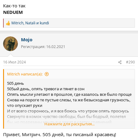
Как-то так
NEDUEM
Mitrich
,
Natali
и
kundi
Р
е
а
Mojo
к
ц
Регистрация: 16.02.2021
и
и
:
16 Июл 2024
#290
Mitrich написал(а):
505 день
505ый день, опять тревога и тянет в сон
Опять мысли улетают в прошлое, где казалось все было проще
Снова на пороге те пустые слезы, та же безысходная грузность,
что опускает руки
И от всего сторонюсь, и я все боюсь что утром опять проснусь
Свернуто в комок чувство свободы, был бы бодрый, полетел
бы, но подрезаны крылья и зажат в клетку сравнений
Нажмите для раскрытия...
Жгет изнутри грудь грусть, жгет сознание, что не тот выбран
путь
Привет, Митрич. 505 дней, ты писаный красавец!