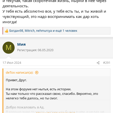
и текучая, такая скоротечная жизнь, нырни в нее через
привычек, но ты раз за разом ломаешь эту стену отчаяния, не
деятельность.
сдаешься пытаешься плыть в этом бесконечном океане
сомнений и переживаний к своим мечтам, к чему то
У тебя есть абсолютно все, у тебя есть ты, и ты живой и
спокойному, теплому и светлому.
чувствующий, это надо воспринимать как дар хоть
иногда!
Богдан98
,
Mitrich
,
nehmursya
и ещё 1 человек
Р
е
а
Мия
к
М
ц
Регистрация: 06.05.2020
и
и
:
17 Июл 2024
#291
deTox написал(а):
Привет, Друг.
На этом форуме нет нытья, есть истории.
Ты нам только что рассказал свою, спасибо. Вероятно, это
нелегко тебе далось, но ты смог.
Добро пожаловать в Ад.
Я хорошо знаю то место, потому что бывал в нем, и не раз, не