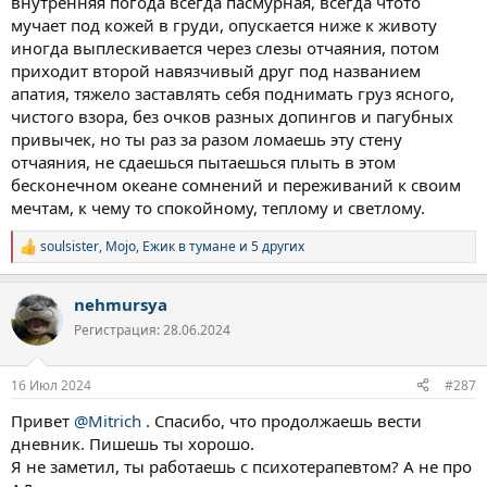
внутренняя погода всегда пасмурная, всегда чтото
мучает под кожей в груди, опускается ниже к животу
иногда выплескивается через слезы отчаяния, потом
приходит второй навязчивый друг под названием
апатия, тяжело заставлять себя поднимать груз ясного,
чистого взора, без очков разных допингов и пагубных
привычек, но ты раз за разом ломаешь эту стену
отчаяния, не сдаешься пытаешься плыть в этом
бесконечном океане сомнений и переживаний к своим
мечтам, к чему то спокойному, теплому и светлому.
soulsister
,
Mojo
,
Ежик в тумане
и 5 других
Р
е
а
nehmursya
к
ц
Регистрация: 28.06.2024
и
и
:
16 Июл 2024
#287
Привет
@Mitrich
. Спасибо, что продолжаешь вести
дневник. Пишешь ты хорошо.
Я не заметил, ты работаешь с психотерапевтом? А не про