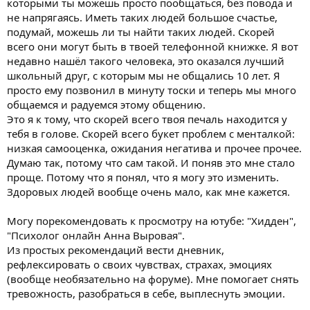
которыми ты можешь просто пообщаться, без повода и
не напрягаясь. Иметь таких людей большое счастье,
подумай, можешь ли ты найти таких людей. Скорей
всего они могут быть в твоей телефонной книжке. Я вот
недавно нашёл такого человека, это оказался лучший
школьный друг, с которым мы не общались 10 лет. Я
просто ему позвонил в минуту тоски и теперь мы много
общаемся и радуемся этому общению.
Это я к тому, что скорей всего твоя печаль находится у
тебя в голове. Скорей всего букет проблем с менталкой:
низкая самооценка, ожидания негатива и прочее прочее.
Думаю так, потому что сам такой. И поняв это мне стало
проще. Потому что я понял, что я могу это изменить.
Здоровых людей вообще очень мало, как мне кажется.
Могу порекомендовать к просмотру на ютубе: "Хидден",
"Психолог онлайн Анна Выровая".
Из простых рекомендаций вести дневник,
рефлексировать о своих чувствах, страхах, эмоциях
(вообще необязательно на форуме). Мне помогает снять
тревожность, разобраться в себе, выплеснуть эмоции.