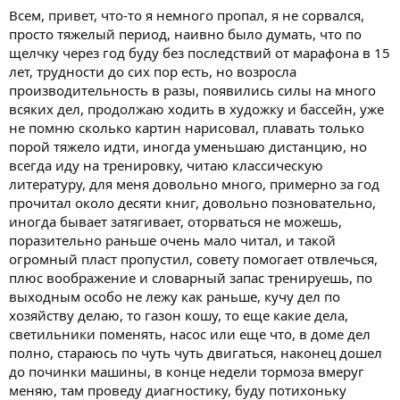
Всем, привет, что-то я немного пропал, я не сорвался,
просто тяжелый период, наивно было думать, что по
щелчку через год буду без последствий от марафона в 15
лет, трудности до сих пор есть, но возросла
производительность в разы, появились силы на много
всяких дел, продолжаю ходить в художку и бассейн, уже
не помню сколько картин нарисовал, плавать только
порой тяжело идти, иногда уменьшаю дистанцию, но
всегда иду на тренировку, читаю классическую
литературу, для меня довольно много, примерно за год
прочитал около десяти книг, довольно позновательно,
иногда бывает затягивает, оторваться не можешь,
поразительно раньше очень мало читал, и такой
огромный пласт пропустил, совету помогает отвлечься,
плюс воображение и словарный запас тренируешь, по
выходным особо не лежу как раньше, кучу дел по
хозяйству делаю, то газон кошу, то еще какие дела,
светильники поменять, насос или еще что, в доме дел
полно, стараюсь по чуть чуть двигаться, наконец дошел
до починки машины, в конце недели тормоза вмеруг
меняю, там проведу диагностику, буду потихоньку