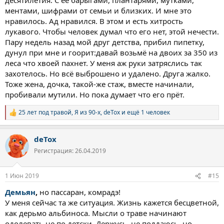
ментами, шифрами от семьи и близких. И мне это
нравилось. Ад нравился. В этом и есть хитрость
лукавого. Чтобы человек думал что его нет, этой нечести.
Пару недель назад мой друг детства, прибил пипетку,
дунул при мне и гоорит:давай возьмё на двоих за 350 из
леса что хвоей пахнет. У меня аж руки затряслись так
захотелось. Но всё выброшено и удалено. Друга жалко.
Тоже жена, дочка, такой-же стаж, вместе начинали,
пробивали мутили. Но пока думает что его прёт.
25 лет под травой
,
Я из 90-х
,
deTox
и ещё 1 человек
Р
е
а
deTox
к
ц
Регистрация: 26.04.2019
и
и
:
1 Июн 2019
#15
Демьян
,
но пассаран, комрадэ!
У меня сейчас та же ситуация. Жизнь кажется бесцветной,
как дерьмо альбиноса. Мысли о траве начинают
одолевать не по детски. Держусь, не поддаюсь, но