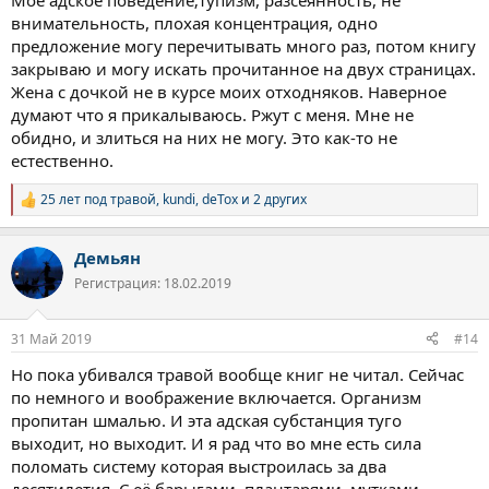
Моё адское поведение;тупизм, разсеянность, не
внимательность, плохая концентрация, одно
предложение могу перечитывать много раз, потом книгу
закрываю и могу искать прочитанное на двух страницах.
Жена с дочкой не в курсе моих отходняков. Наверное
думают что я прикалываюсь. Ржут с меня. Мне не
обидно, и злиться на них не могу. Это как-то не
естественно.
25 лет под травой
,
kundi
,
deTox
и 2 других
Р
е
а
Демьян
к
ц
Регистрация: 18.02.2019
и
и
:
31 Май 2019
#14
Но пока убивался травой вообще книг не читал. Сейчас
по немного и воображение включается. Организм
пропитан шмалью. И эта адская субстанция туго
выходит, но выходит. И я рад что во мне есть сила
поломать систему которая выстроилась за два
десятилетия. С её барыгами, плантарями, мутками,