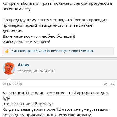
которым абстяга от травы покажется легкой прогулкой в
весеннем лесу.
По предыдущему опыту я знаю, что Тревога проходит
примерно через 2 месяца чистоты и ее сменяет
депрессия.
Даже не знаю, что я люблю больше ))
Идем дальше и Neduem!
25 лет под травой
,
Gruz In
,
nehmursya
и ещё 1 человек
Р
е
а
deTox
к
ц
Регистрация: 26.04.2019
и
и
:
28 Май 2019
#7
А - астения. Еще один замечательный артефакт со дна
АДА.
Это состояние "ойнимагу".
Когда встаешь утром после 12 часов сна уже уставшим.
Когда днем прилипаешь к креслу или дивану.