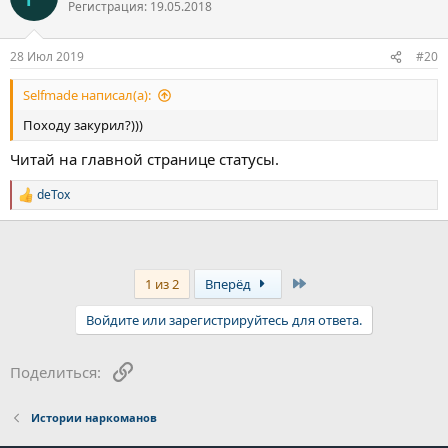
Регистрация: 19.05.2018
и
и
:
28 Июл 2019
#20
Selfmade написал(а):
Походу закурил?)))
Читай на главной странице статусы.
deTox
Р
е
а
к
ц
и
Last
1 из 2
Вперёд
и
:
Войдите или зарегистрируйтесь для ответа.
Ссылка
Поделиться:
Истории наркоманов