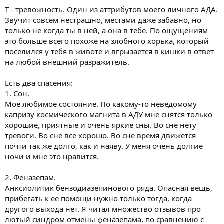
Т - тревожность. Один из аттрибутов моего личного АДА.
Звучит совсем нестрашно, местами даже забавно, но
только не когда ты в ней, а она в тебе. По ощущениям
это больше всего похоже на злобного хорька, который
поселился у тебя в животе и вгрызается в кишки в ответ
на любой внешний разражитель.
Есть два спасения:
1. Сон.
Мое любимое состояние. По какому-то неведомому
капризу космического магнита в АДУ мне снятся только
хорошие, приятные и очень яркие сны. Во сне нету
тревоги. Во сне все хорошо. Во сне время движется
почти так же долго, как и наяву. У меня очень долгие
ночи и мне это нравится.
2. Феназепам.
Анксиолитик бензодиазепинового ряда. Опасная вещь,
прибегать к ее помощи нужно только тогда, когда
другого выхода нет. Я читал множество отзывов про
лютый синдром отмены феназепама, по сравнению с