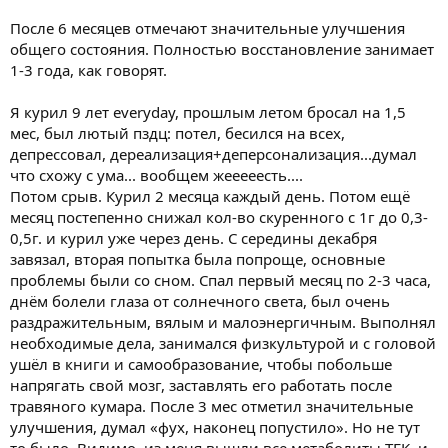
После 6 месяцев отмечают значительные улучшения
общего состояния. Полностью восстановление занимает
1-3 года, как говорят.
Я курил 9 лет everyday, прошлым летом бросал на 1,5
мес, был лютый пздц: потел, бесился на всех,
депрессовал, дереализация+деперсонализация...думал
что схожу с ума... вообщем жееееесть....
Потом срыв. Курил 2 месяца каждый день. Потом ещё
месяц постепенно снижал кол-во скуренного с 1г до 0,3-
0,5г. и курил уже через день. С середины декабря
завязал, вторая попытка была попроще, основные
проблемы были со сном. Спал первый месяц по 2-3 часа,
днём болели глаза от солнечного света, был очень
раздражительным, вялым и малоэнергичным. Выполнял
необходимые дела, занимался физкультурой и с головой
ушёл в книги и самообразование, чтобы побольше
напрягать свой мозг, заставлять его работать после
травяного кумара. После 3 мес отметил значительные
улучшения, думал «фух, наконец попустило». Но не тут