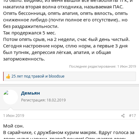
то было. Видимо, из меня вышли все метаболиты ТГК, и
накатила вторая волна отходника, называемая ПАС.
Опять бессонница, опять апатия, опять вялость, опять
сниженное либидо (почти полное его отсутствие).. но
без раздражительности.
Так продержался 5 мес.
Потом опять срыв, на 2 недели, счас 4ый день чистый.
Сегодня настроение норм, сплю норм, а первые 3 дня
был тупняк, депрессия лёгкая, апатия, и общая
заторможенность.
Последнее редактирование:
1 Июн 2019
25 лет под травой
и
bloodsue
Р
е
а
Демьян
к
ц
Регистрация: 18.02.2019
и
и
:
1 Июн 2019
#17
Мой сон.
В сарайчике, с дружбаном курим макряк. Вдруг голоса за
дверью;тут нарики, травой воняет! Отрывается дверь,