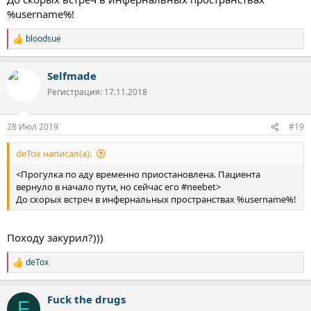
%username%!
bloodsue
Р
е
а
Selfmade
к
ц
Регистрация: 17.11.2018
и
и
:
28 Июл 2019
#19
deTox написал(а):
<Прогулка по аду временно приостановлена. Пациента
вернуло в начало пути, но сейчас его #neebet>
До скорых встреч в инфернальных пространствах %username%!
Походу закурил?)))
deTox
Р
е
а
Fuck the drugs
к
F
ц