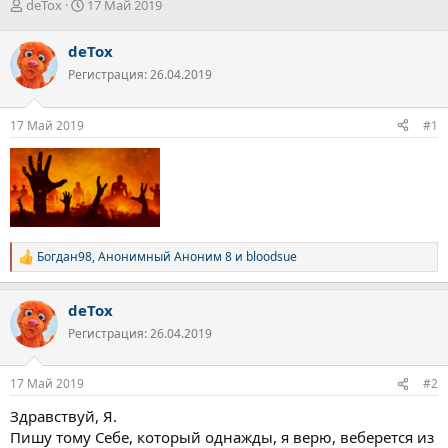
А
Д
deTox
17 Май 2019
в
а
т
т
deTox
о
а
Регистрация: 26.04.2019
р
н
т
а
е
ч
17 Май 2019
#1
м
а
ы
л
а
Богдан98
,
Анонимный Аноним 8
и
bloodsue
Р
е
а
deTox
к
ц
Регистрация: 26.04.2019
и
и
:
17 Май 2019
#2
Здравствуй, Я.
Пишу тому Себе, который однажды, я верю, веберется из