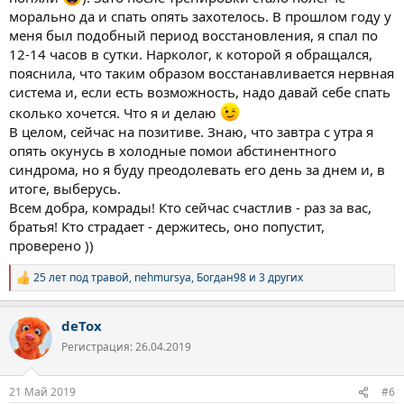
морально да и спать опять захотелось. В прошлом году у
меня был подобный период восстановления, я спал по
12-14 часов в сутки. Нарколог, к которой я обращался,
пояснила, что таким образом восстанавливается нервная
система и, если есть возможность, надо давай себе спать
сколько хочется. Что я и делаю
В целом, сейчас на позитиве. Знаю, что завтра с утра я
опять окунусь в холодные помои абстинентного
синдрома, но я буду преодолевать его день за днем и, в
итоге, выберусь.
Всем добра, комрады! Кто сейчас счастлив - раз за вас,
братья! Кто страдает - держитесь, оно попустит,
проверено ))
25 лет под травой
,
nehmursya
,
Богдан98
и 3 других
Р
е
а
deTox
к
ц
Регистрация: 26.04.2019
и
и
:
21 Май 2019
#6