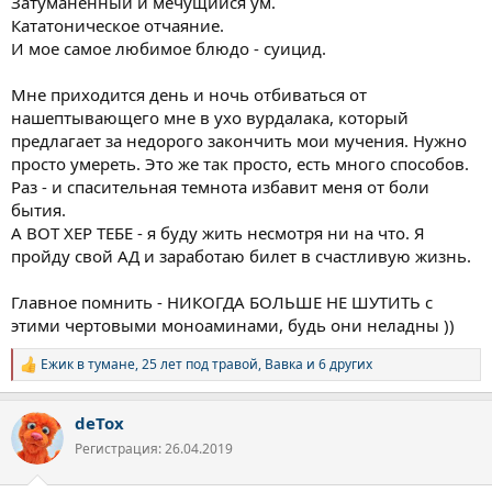
Затуманенный и мечущийся ум.
Кататоническое отчаяние.
И мое самое любимое блюдо - суицид.
Мне приходится день и ночь отбиваться от
нашептывающего мне в ухо вурдалака, который
предлагает за недорого закончить мои мучения. Нужно
просто умереть. Это же так просто, есть много способов.
Раз - и спасительная темнота избавит меня от боли
бытия.
А ВОТ ХЕР ТЕБЕ - я буду жить несмотря ни на что. Я
пройду свой АД и заработаю билет в счастливую жизнь.
Главное помнить - НИКОГДА БОЛЬШЕ НЕ ШУТИТЬ с
этими чертовыми моноаминами, будь они неладны ))
Ежик в тумане
,
25 лет под травой
,
Вавка
и 6 других
Р
е
а
deTox
к
ц
Регистрация: 26.04.2019
и
и