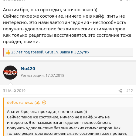
Апатия бро, она проходит, я точно знаю ))
Сейчас такое же состояние, ничего не в кайф, жить не
интересно. Это называется ангедония - неспособность
получать удовольствие без химических стимуляторов.
Как только рецепторы восстановятся, это состояние тоже
пройдет, помни.
25 лет под травой
,
Gruz In
,
Вавка
и 3 других
Р
е
а
No420
к
ц
Регистрация: 17.07.2018
и
и
:
31 Май 2019
#12
deTox написал(а):
Апатия бро, она проходит, я точно знаю ))
Сейчас такое же состояние, ничего не в кайф, жить не
интересно. Это называется ангедония - неспособность
получать удовольствие без химических стимуляторов. Как
только рецепторы восстановятся, это состояние тоже пройдет,