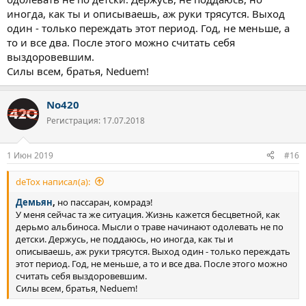
иногда, как ты и описываешь, аж руки трясутся. Выход
один - только переждать этот период. Год, не меньше, а
то и все два. После этого можно считать себя
выздоровевшим.
Силы всем, братья, Neduem!
No420
Регистрация: 17.07.2018
1 Июн 2019
#16
deTox написал(а):
Демьян
,
но пассаран, комрадэ!
У меня сейчас та же ситуация. Жизнь кажется бесцветной, как
дерьмо альбиноса. Мысли о траве начинают одолевать не по
детски. Держусь, не поддаюсь, но иногда, как ты и
описываешь, аж руки трясутся. Выход один - только переждать
этот период. Год, не меньше, а то и все два. После этого можно
считать себя выздоровевшим.
Силы всем, братья, Neduem!