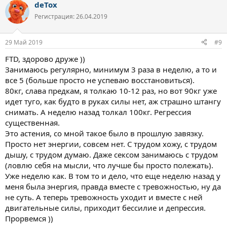
deTox
к
ц
Регистрация: 26.04.2019
и
и
:
29 Май 2019
#9
FTD, здорово друже ))
Занимаюсь регулярно, минимум 3 раза в неделю, а то и
все 5 (больше просто не успеваю восстановиться).
80кг, слава предкам, я толкаю 10-12 раз, но вот 90кг уже
идет туго, как будто в руках силы нет, аж страшно штангу
снимать. А неделю назад толкал 100кг. Регрессия
существенная.
Это астения, со мной такое было в прошлую завязку.
Просто нет энергии, совсем нет. С трудом хожу, с трудом
дышу, с трудом думаю. Даже сексом занимаюсь с трудом
(ловлю себя на мысли, что лучше бы просто полежать).
Уже неделю как. В том то и дело, что еще неделю назад у
меня была энергия, правда вместе с тревожностью, ну да
не суть. А теперь тревожность уходит и вместе с ней
двигательные силы, приходит бессилие и депрессия.
Прорвемся ))