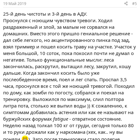
:
19 Май 2019
#5
25-й день чистоты и 3-й день в АДУ.
Проснулся с ноющим чувством тревоги. Ходил
раздраженный и злой, за малым не сорвался на
домашних. Вместо этого пришло гениальное решение -
дал себе легкого, но акцентированного пинка под зад,
взял триммер и пошел косить траву на участке. Участок у
меня большой, 10 соток, пока покосил почти не думал о
негативе. Только функциональные мысли: леса
закончилась, раскрутил, вытащил лесу, закрутил, кошу
дальше. Когда закончил косить было уже
послеобеденное время, поел и лег спать. Проспал 3,5
часа, проснулся все с той же ноющей тревогой. Походил
по дому, как зомби по погосту, собрался и поехал на
тренировку. Выложился по максимум, слил полтора
литра пота, столько же выпил воды )) К сожалению, к
симптомам добавилась астения или как ее называют на
буржуйских форумах
fatigue -
отвратное состояние.
Неделю назад толкал 100 кг от груди, сегодня только 80
и то руки дрожали как у наркомана (хех, как.. ну вы
поняли
). Зато после тренировки стало полегче