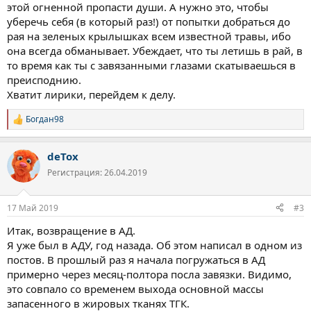
этой огненной пропасти души. А нужно это, чтобы
уберечь себя (в который раз!) от попытки добраться до
рая на зеленых крылышках всем известной травы, ибо
она всегда обманывает. Убеждает, что ты летишь в рай, в
то время как ты с завязанными глазами скатываешься в
преисподнию.
Хватит лирики, перейдем к делу.
Богдан98
Р
е
а
deTox
к
ц
Регистрация: 26.04.2019
и
и
:
17 Май 2019
#3
Итак, возвращение в АД.
Я уже был в АДУ, год назада. Об этом написал в одном из
постов. В прошлый раз я начала погружаться в АД
примерно через месяц-полтора посла завязки. Видимо,
это совпало со временем выхода основной массы
запасенного в жировых тканях ТГК.