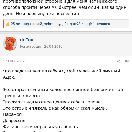
противоположной стороне и для меня нет никакого
способа пройти через АД быстрее, чем один шаг за один
день. Не я первый, не я последний.
25 лет под травой
,
nehmursya
,
Богдан98
и ещё 1 человек
Р
е
а
deTox
к
ц
Регистрация: 26.04.2019
и
и
:
17 Май 2019
#4
Что представляет из себя АД, мой маленький личный
АДок.
Это отвратительный холод постоянной безпричинной
тревоги в животе.
Это жар стыда и отвращения к себе в голове.
Это острые и тяжелые как обломки скал мысли.
Параноя.
Депрессия.
Физическая и моральная слабость.