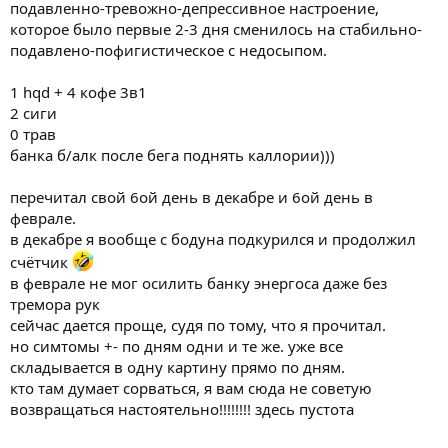
подавленно-тревожно-депрессивное настроение,
которое было первые 2-3 дня сменилось на стабильно-
подавлено-пофигистическое с недосыпом.
1 hqd + 4 кофе 3в1
2 сиги
0 трав
банка б/алк после бега поднять каллории)))
перечитал свой 6ой день в декабре и 6ой день в
феврале.
в декабре я вообще с бодуна подкурился и продолжил
счётчик
в феврале не мог осилить банку энергоса даже без
тремора рук
сейчас дается проще, судя по тому, что я прочитал.
но симтомы +- по дням одни и те же. уже все
складывается в одну картину прямо по дням.
кто там думает сорваться, я вам сюда не советую
возвращаться настоятельно!!!!!!!! здесь пустота