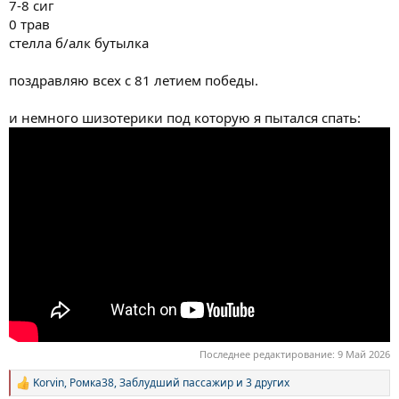
7-8 сиг
0 трав
стелла б/алк бутылка
поздравляю всех с 81 летием победы.
и немного шизотерики под которую я пытался спать:
Последнее редактирование:
9 Май 2026
Korvin
,
Ромка38
,
Заблудший пассажир
и 3 других
Р