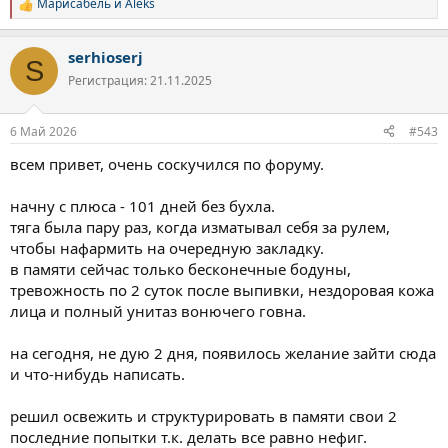
Марисабель
и
Aleks
Р
е
а
serhioserj
к
S
ц
Регистрация: 21.11.2025
и
и
:
6 Май 2026
#543
всем привет, очень соскучился по форуму.
начну с плюса - 101 дней без бухла.
тяга была пару раз, когда изматывал себя за рулем,
чтобы нафармить на очередную закладку.
в памяти сейчас только бесконечные бодуны,
тревожность по 2 суток после выпивки, нездоровая кожа
лица и полный унитаз вонючего говна.
на сегодня, не дую 2 дня, появилось желание зайти сюда
и что-нибудь написать.
решил освежить и структурировать в памяти свои 2
последние попытки т.к. делать все равно нефиг.