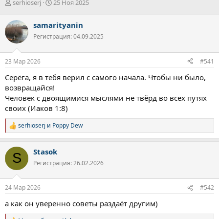
А
Д
serhioserj
25 Ноя 2025
в
а
т
т
samarityanin
о
а
Регистрация: 04.09.2025
р
н
т
а
е
ч
23 Мар 2026
#541
м
а
ы
л
Серёга, я в тебя верил с самого начала. Чтобы ни было,
а
возвращайся!
Человек с двоящимися мыслями не твёрд во всех путях
своих (Иаков 1:8)
serhioserj
и
Poppy Dew
Р
е
а
Stasok
к
S
ц
Регистрация: 26.02.2026
и
и
:
24 Мар 2026
#542
а как он уверенно советы раздаёт другим)