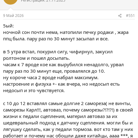
Регистрация: 21.11.2025
и
и
:
9 Май 2026
#551
5ый:
ночной сон почти нема, натопили печку родаки , жара
ппц была. пару раз по 30 минут засыпал и все.
в 5 утра встал, покурил сигу, чифирнул, закусил
ролтоном и пошел досыпать.
часам к 7 вроде кое как вырубился ненадолго, урвал
пару раз по 30 минут еще, провалялся до 10.
ну короче часа 2 вроде набрал максимум.
настроение и физуха +- как вчера, но недосып есть
недосып и это чувствуется.
с 10 до 12 вставлял самые долгие 2 самореза( не винты,
саморезы Карл!!!, автоваз, почему саморезы?!?!?!) в своей
жизни к педали сцепления, материл автоваз за их
шедевральный подход к датчику сцепления. могли бы и
лягушку сделать, как у педали тормоза. вот кто там у них
работает и почему нас обошли даже китайцы, аааа ***, я