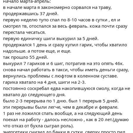
начало марта-апрель:
в начале марта я закономерно сорвался на траву,
продержавшись 37 дней.
первую неделю тупо спал по 8-10 часов в сутки , ел и
смотрел тв, отоспался за весь февраль. кожа почти сразу
перестала чесаться.
первую единичку шиги выкурил за 5 дней.
продержался 1 день и сразу купил гарик, чтобы хватило
надольше. а потом еще, и еще.
так прошло 55 дней.
выкурил 7 гариков и 6 шиг, потратив на это опять 46к.
снова начал работать в такси, чтобы иметь деньги сразу,
вернулись проблемы с люфтом в коленном суставе.
гарика хватало на 4 дня, шиги на 2-3.
постоянно соскребал едва накопившуюся смолу, когда не
хватало до следующего дня.
было 2-3 перерыва по 1 дню. был 1 перерыв 5 дней.
эти перерывы были легче, чем в декабре и феврале.
1 раз не ложился спать вообще, а на следующий день
поехал на работу - далось несложно , как в 20 лет.(думаю
что отказ от бухла сыграл роль).
энергетики снизил до банки в сутки, сверху просто пил