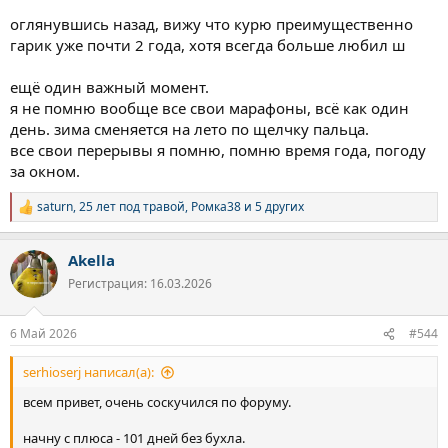
оглянувшись назад, вижу что курю преимущественно
гарик уже почти 2 года, хотя всегда больше любил ш
ещё один важный момент.
я не помню вообще все свои марафоны, всё как один
день. зима сменяется на лето по щелчку пальца.
все свои перерывы я помню, помню время года, погоду
за окном.
saturn
,
25 лет под травой
,
Ромка38
и 5 других
Р
е
а
Akella
к
ц
Регистрация: 16.03.2026
и
и
:
6 Май 2026
#544
serhioserj написал(а):
всем привет, очень соскучился по форуму.
начну с плюса - 101 дней без бухла.