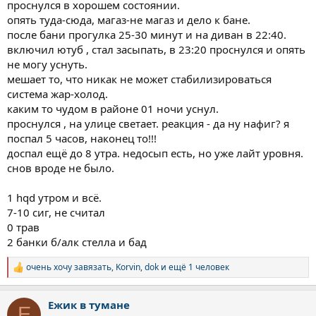
проснулся в хорошем состоянии.
опять туда-сюда, магаз-не магаз и дело к бане.
после бани прогулка 25-30 минут и на диван в 22:40.
включил ютуб , стал засыпать, в 23:20 проснулся и опять
не могу уснуть.
мешает то, что никак не может стабилизироваться
система жар-холод.
каким то чудом в районе 01 ночи уснул.
проснулся , на улице светает. реакция - да ну нафиг? я
поспал 5 часов, наконец то!!!
доспал ещё до 8 утра. недосып есть, но уже лайт уровня.
снов вроде не было.
1 hqd утром и всё.
7-10 сиг, не считал
0 трав
2 банки б/алк стелла и бад
очень хочу завязать
,
Korvin
,
dok
и ещё 1 человек
Р
е
а
Ежик в тумане
к
Е