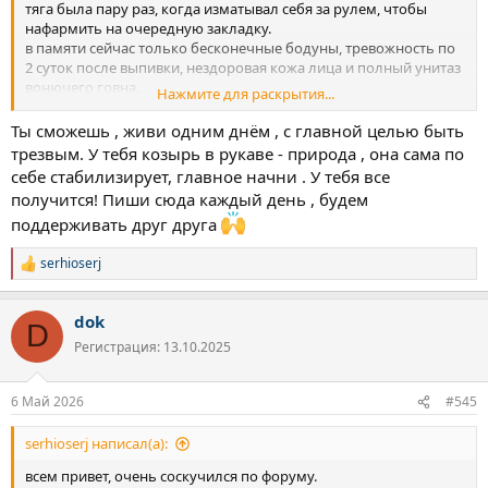
тяга была пару раз, когда изматывал себя за рулем, чтобы
нафармить на очередную закладку.
в памяти сейчас только бесконечные бодуны, тревожность по
2 суток после выпивки, нездоровая кожа лица и полный унитаз
вонючего говна.
Нажмите для раскрытия...
на сегодня, не дую 2 дня, появилось желание зайти сюда и что-
Ты сможешь , живи одним днём , с главной целью быть
нибудь написать.
трезвым. У тебя козырь в рукаве - природа , она сама по
себе стабилизирует, главное начни . У тебя все
решил освежить и структурировать в памяти свои 2 последние
получится! Пиши сюда каждый день , будем
попытки т.к. делать все равно нефиг.
поддерживать друг друга
в декабре была первая попытка, пожалуй, самая сложная:
serhioserj
продержался 24 дня, но выпивал пиво 2/3 из всех этих дней. это
Р
усугубляло ситуацию. и в один из дней я не смог пережить
е
бодун, решил тормознуть алкоголизм и закурил.
а
dok
к
D
ц
январь - снизил бухло в 3-4 раза, но курил каждый день ни в
Регистрация: 13.10.2025
и
чем себе не отказывая.
и
прокурил вроде тыщ 45, которые копил на ноут.
:
последнюю неделю января полностью убрал алкоголь, чтобы
6 Май 2026
#545
было легче не дуть.
serhioserj написал(а):
февраль-начало марта: не дул, не пил, но подсел на энергетики
всем привет, очень соскучился по форуму.
и сигареты в неадекватных количествах.