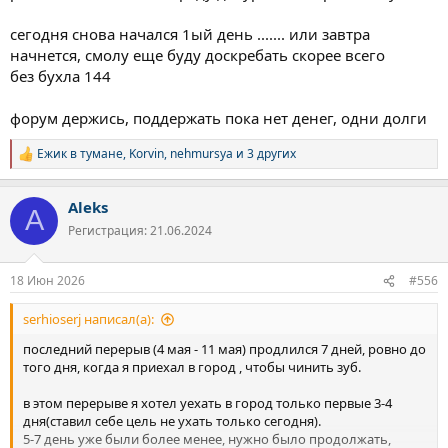
сегодня снова начался 1ый день ....... или завтра
начнется, смолу еще буду доскребать скорее всего
без бухла 144
форум держись, поддержать пока нет денег, одни долги
Ежик в тумане
,
Korvin
,
nehmursya
и 3 других
Р
е
а
Aleks
к
A
ц
Регистрация: 21.06.2024
и
и
:
18 Июн 2026
#556
serhioserj написал(а):
последний перерыв (4 мая - 11 мая) продлился 7 дней, ровно до
того дня, когда я приехал в город , чтобы чинить зуб.
в этом перерыве я хотел уехать в город только первые 3-4
дня(ставил себе цель не ухать только сегодня).
5-7 день уже были более менее, нужно было продолжать,