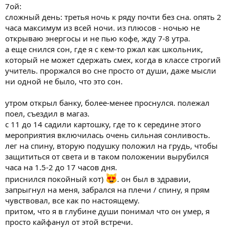
7ой:
сложный день: третья ночь к ряду почти без сна. опять 2
часа максимум из всей ночи. из плюсов - ночью не
открываю энергосы и не пью кофе, жду 7-8 утра.
а еще снился сон, где я с кем-то ржал как школьник,
который не может сдержать смех, когда в классе строгий
учитель. проржался во сне просто от души, даже мысли
ни одной не было, что это сон.
утром открыл банку, более-менее проснулся. полежал
поел, съездил в магаз.
с 11 до 14 садили картошку, где то к середине этого
мероприятия включилась очень сильная сонливость.
лег на спину, вторую подушку положил на грудь, чтобы
защититься от света и в таком положении вырубился
часа на 1.5-2 до 17 часов дня.
приснился покойный кот)
. он был в здравии,
запрыгнул на меня, забрался на плечи / спину, я прям
чувствовал, все как по настоящему.
притом, что я в глубине души понимал что он умер, я
просто кайфанул от этой встречи.