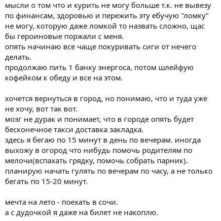
мысли о том что и курить не могу больше т.к. не вывезу
по финансам, здоровью и пережить эту ебучую "ломку"
не могу, которую даже ломкой то назвать сложно, щас
бы героиновые поржали с меня.
опять начинаю все чаще покуривать сиги от нечего
делать.
продолжаю пить 1 банку энергоса, потом шлейфую
кофейком к обеду и все на этом.
хочется вернуться в город, но понимаю, что и туда уже
не хочу, вот так вот.
мозг не дурак и понимает, что в городе опять будет
бесконечное такси доставка закладка.
здесь я бегаю по 15 минут в день по вечерам. иногда
выхожу в огород что нибудь помочь родителям по
мелочи(вспахать грядку, помочь собрать парник).
планирую начать гулять по вечерам по часу, а не только
бегать по 15-20 минут.
мечта на лето - поехать в сочи.
а с дудочкой я даже на билет не накоплю.