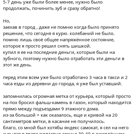
5-7 день уже были более менее, нужно было
продолжать, починить зуб и сразу обратно!
Но,
заехав в город , даже не помню когда было принято
решение, что сегодня я курю. колебаний не было.
помню лишь своё общее напряжённое состояние,
которое я просто решил снять шишкой.
купил я ее на последние деньги, которые были на
зубного, поэтому нужно было отработать эти деньги в
этот же день.
перед этим всем уже было отработано 3 часа в такси и 2
часа езды из деревни до города, я уже был уставший.
запомнилась огромная метка от курьера, который просто
на пох бросил фальш-камень в газон, который находится
прямо между подъездами 9 этажного дома.
из-за большой + как оказалось, еще и кривой на 20
сантиметров метки, в касание не получилось.
благо, со мной был хотябы яндекс самокат, я сел на него
и рылся в траве суммарно секунд 30-40 в оживлённом