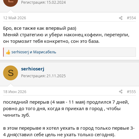
ц
Регистрация: 15.02.2024
и
и
:
12 Май 2026
#554
Бро, все также как впервый раз)
Меняй стратегию и убери наконец кофеин, перетерпи,
он тормозит тебя конкретно, сон это база.
serhioserj
и
Марисабель
Р
е
а
serhioserj
к
S
ц
Регистрация: 21.11.2025
и
и
:
18 Июн 2026
#555
последний перерыв (4 мая - 11 мая) продлился 7 дней,
ровно до того дня, когда я приехал в город , чтобы
чинить зуб.
в этом перерыве я хотел уехать в город только первые 3-
4 дня(ставил себе цель не ухать только сегодня).