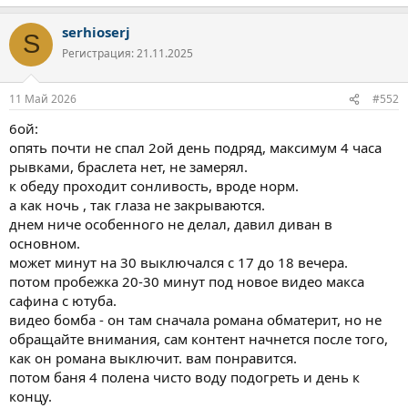
е
а
serhioserj
к
S
ц
Регистрация: 21.11.2025
и
и
:
11 Май 2026
#552
6ой:
опять почти не спал 2ой день подряд, максимум 4 часа
рывками, браслета нет, не замерял.
к обеду проходит сонливость, вроде норм.
а как ночь , так глаза не закрываются.
днем ниче особенного не делал, давил диван в
основном.
может минут на 30 выключался с 17 до 18 вечера.
потом пробежка 20-30 минут под новое видео макса
сафина с ютуба.
видео бомба - он там сначала романа обматерит, но не
обращайте внимания, сам контент начнется после того,
как он романа выключит. вам понравится.
потом баня 4 полена чисто воду подогреть и день к
концу.