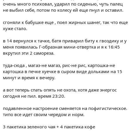
очень много психовал, ударил по сиденью, чуть палец
не выбил себе, потом по колесу ей еще пнул и оставил.
сгоняли к бабушке еще , поел жирных шанег, так что еще
хуже стало.
в 14 вернулся к тачке, батя приварил биту к гвоздику и у
меня появилась Г-образная мини-отвертка и я к 16:45
вкрутил эти 2 самореза.
туда-сюда , магаз-не магаз, рис-не рис, картошка-не
картошка в печке хуечке в сыром виде дольками на 15
минут и время к вечеру.
а вот теперь спать опять не охота, хотя даже энергос
сегодня не пил. время 23:20.
подавленное настроение сменяется на пофигистическое.
типо все идет своим чередом и норм.
3 пакетика зеленого чая + 4 пакетика кофе