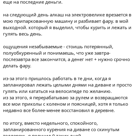
еще на последние деньги.
на следующий день алкаш на электровелике врезается в
мою припаркованную машину и разбивает фару. в мой
выходной. который я выделил, чтобы курить и лежать и
гулять весь день.
ощущения незабываемые - стоишь потерянный,
полуобкуренный и понимаешь, что уже завтра-
послезавтра все закончится, а денег нет + нужно срочно
делать фару.
из-за этого пришлось работать в те дни, когда я
запланировал лежать целыми днями на диване и просто
гулять или кататься на велосипеде по желанию.
из за этого, я перерабатываю за рулем и возвращаются
все мои приколы с коленом и поясницей, хотя я только
недавно все более-менее восстановил в деревне.
по итогу, вместо недельного, спокойного,
запланированного курения на диване со скинутым
толлером , я получил 0 таких дней.