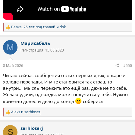
Вавка
,
25 лет под травой
и
dok
Р
е
а
Марисабель
к
М
ц
Регистрация: 15.08.2023
и
и
:
8 Май 2026
#550
Читаю сейчас сообщения о этих первых днях, о жаре и
холоде-перепады. И мне становится так страшно
внутри... Мысль пережить это ещё раз, даже не по себе.
Желаю удачи, однажды, может получится у тебя. Нужно
конечно довести дело до конца
соберись!
Aleks
и
serhioserj
Р
е
а
serhioserj
к
S
ц