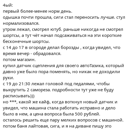
опять начинаю все чаще покуривать сиги от нечего делать.
4ый:
продолжаю пить 1 банку энергоса, потом шлейфую кофейком
первый более-менее норм день.
к обеду и все на этом.
одышка почти прошла, сиги стал переносить лучше. стул
хочется вернуться в город, но понимаю, что и туда уже не хочу,
нормализовался.
вот так вот.
утром лежал, смотрел ютуб. раньше никогда не смотрел
мозг не дурак и понимает, что в городе опять будет
шортсы, а тут чёт начал подсаживаться на эти короткие
бесконечное такси доставка закладка.
бесконечные шортсы.
здесь я бегаю по 15 минут в день по вечерам. иногда выхожу в
с 14 до 17 в огороде делал борозды , когда увидел, что
огород что нибудь помочь родителям по мелочи(вспахать
время вечер - обрадовался.
грядку, помочь собрать парник).
планирую начать гулять по вечерам по часу, а не только
потом магазин.
бегать по 15-20 минут.
купил датчик сцепления для своего автоТазика, который
давно уже было пора поменять, но никак не доходили
мечта на лето - поехать в сочи.
руки.
а с дудочкой я даже на билет не накоплю.
с 19 до 21:30 лежал головой под педалями, чтобы
выкрутить 2 самореза. подробности тут уже не буду
оглянувшись назад, вижу что курю преимущественно гарик
уже почти 2 года, хотя всегда больше любил ш
расписывать)))
но ***, какой же кайф, когда воткнул новый датчик и
ещё один важный момент.
увидел, что машина стала работать исправно и дело
я не помню вообще все свои марафоны, всё как один день.
было в нем, а цена вопроса была 500 рублей.
зима сменяется на лето по щелчку пальца.
осталось решить еще пару мелких вопросов с машиной.
все свои перерывы я помню, помню время года, погоду за
потом баня лайтовая, сига, и я на диване пишу это
окном.