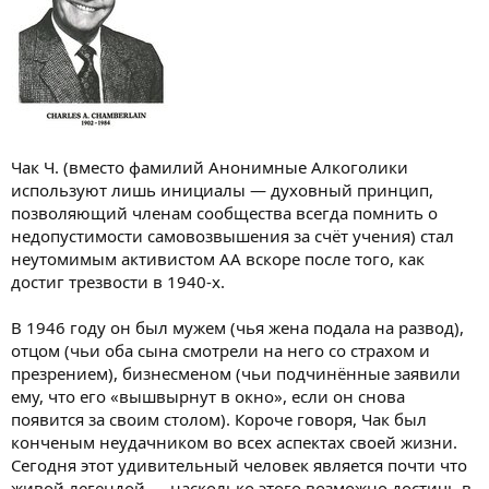
Чак Ч. (вместо фамилий Анонимные Алкоголики
используют лишь инициалы — духовный принцип,
позволяющий членам сообщества всегда помнить о
недопустимости самовозвышения за счёт учения) стал
неутомимым активистом АА вскоре после того, как
достиг трезвости в 1940-х.
В 1946 году он был мужем (чья жена подала на развод),
отцом (чьи оба сына смотрели на него со страхом и
презрением), бизнесменом (чьи подчинённые заявили
ему, что его «вышвырнут в окно», если он снова
появится за своим столом). Короче говоря, Чак был
конченым неудачником во всех аспектах своей жизни.
Сегодня этот удивительный человек является почти что
живой легендой — насколько этого возможно достичь в