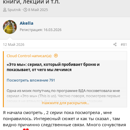
книги, лекции и т.п.
А
Д
Sputnik
8 Май 2025
в
а
т
т
Akella
о
а
Регистрация: 16.03.2026
р
н
т
а
е
ч
12 Май 2026
#81
м
а
ы
л
Cloud Control написал(а):
а
«Это мы»: сериал, который пробивает броню и
показывает, от чего мы лечимся
Посмотреть вложение 791
Одна из моих попутчиц по программе ВДА посоветовала мне
сериал «Это мы» (This is us). Честно говоря, посмотрев первые
серии я не втянулся. Всё казалось слишком сладким,
Нажмите для раскрытия...
идеальным. Но я остался — и постепенно начал
проваливаться.
Я начала смотреть , 2 серии пока посмотрела , мне
понравилось. Интересный сюжет и как ты сказал , там
видно причинно следственные связи. Много сочувствия