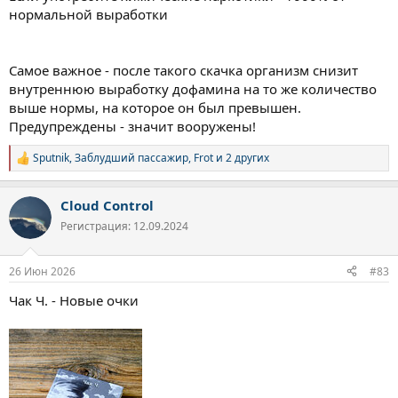
нормальной выработки
Если вы решите смотреть — не торопитесь. Не за серию за
раз, а по сегменту, который вы способны переварить.
Держите рядом платок, чай и телефон напарника по
программе.
Самое важное - после такого скачка организм снизит
внутреннюю выработку дофамина на то же количество
Рекомендую сильнее, чем иные психотерапевтические книги.
выше нормы, на которое он был превышен.
Потому что он не объясняет — он проживает.
Предупреждены - значит вооружены!
Берегите себя. Мы исцеляемся не, когда перестаём бояться
Sputnik
,
Заблудший пассажир
,
Frot
и 2 других
боли, а когда учимся быть с ней рядом. Этот сериал —
Р
тренажёр такой выдержки.
е
а
Cloud Control
к
ц
Регистрация: 12.09.2024
и
и
:
26 Июн 2026
#83
Чак Ч. - Новые очки