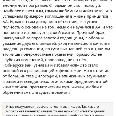
анонимной программе. С годами он стал, пожалуй,
наиболее известным, самым любимым и действительно
успешным примером воплощения в жизнь принципов
АА. И, как он сам доходчиво объясняет, его успех
полностью основан на том, чему он научился в АА, и что
постоянно использует в своей жизни. Прочный брак,
шагнувший за порог золотой годовщины, любовь и
уважение двух его сыновей, уход на пенсию в качестве
владельца компании, по сути выгнавшей его в 1946-ом...
это лишь поверхностные показатели гораздо более
глубоких изменений, произошедших в нём.
«Обнаруживай, узнавай и избавляйся!» Это стало
основой его развивающейся философии. Но в отличие
от большинства философий, напичканных заумными
фразами и псевдопсихологическими бреднями, в этой
книге описан прагматический путь жизни, любви и
обретения смысла существования»
У нас получается правильно, если мы пишем. Так как это
моральная инвентаризация, то нет нужно описывать детали
когда мы пошли налево, вместо того, чтобы пойти на право.