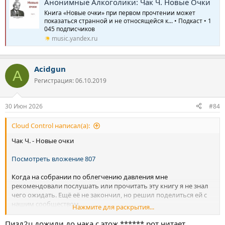
Анонимные Алкоголики: Чак Ч. Новые Очки
Книга «Новые очки» при первом прочтении может
показаться странной и не относящейся к... • Подкаст • 1
045 подписчиков
music.yandex.ru
Acidgun
A
Регистрация: 06.10.2019
30 Июн 2026
#84
Cloud Control написал(а):
Чак Ч. - Новые очки
Посмотреть вложение 807
Когда на собрании по облегчению давления мне
рекомендовали послушать или прочитать эту книгу я не знал
чего ожидать. Ещё её не закончил, но решил поделиться ей с
нашим сообществом.
Нажмите для раскрытия...
«Человек, который объяснил свою интерпретацию и
Пизд2ц дожили до чака с этож ****** рот читает