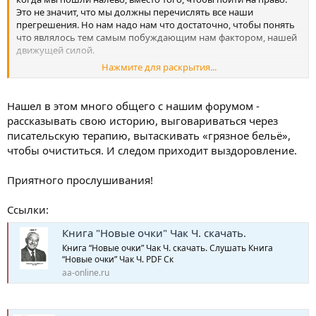
Это не значит, что мы должны перечислять все наши
прегрешения. Но нам надо нам что достаточно, чтобы понять
что являлось тем самым побуждающим нам фактором, нашей
движущей силой.
Нажмите для раскрытия...
Если мы хотим всё упростить, то всё сводится к попыткам
одержимости нашим Эго. Все они сводится к попыткам
удовлетворить его, а это невозможно сделать.
Нашел в этом много общего с нашим форумом -
рассказывать свою историю, выговариваться через
Мы пишем, а потом мы делимся этим. Мы признаем это перед
писательскую терапию, вытаскивать «грязное бельё»,
Богом, собой и другим человеком. Этот другой человек
чтобы очиститься. И следом приходит выздоровление.
выводит нас на нужную позицию. Я могу признать перед Богом
и собой, оставляя это в тайне - никто об этом не узнает. Но если
я разложил всю эту грязь пере другим человеком и у меня
Приятного прослушивания!
осталась хоть капля Эго - то я ничего не сделал. Этот шаг
убивает Эго.
Ссылки:
Итак, мы пишем, потом мы делимся этим, а потом мы должны
Книга "Новые очки" Чак Ч. скачать.
избавиться от этого. И мы избавляемся.
Книга “Новые очки” Чак Ч. скачать. Слушать Книга
“Новые очки” Чак Ч. PDF Cк
aa-online.ru