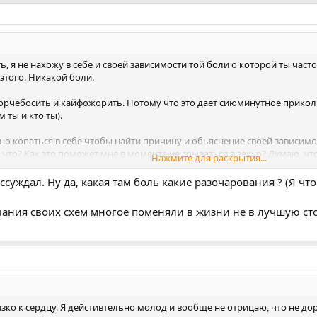
ть, я не нахожу в себе и своей зависимости той боли о которой ты час
 этого. Никакой боли.
орчебосить и кайфожорить. Потому что это дает сиюминутное прикол
 ты и кто ты).
но копаться в себе чтобы найти причину и обьяснение своей зависимост
что? Как это поможет мне в моменте не срываться в закур? Думаю, что
Нажмите для раскрытия...
онять и все равно срываться. Это уже вообще мотивацию подорвет, ве
ссуждал. Ну да, какая там боль какие разочарования ? (Я что
давляю в себе ничего. Не стараюсь быть идеальным, удобным и тд. Про
а это, я не идеален. Так что с тенью тоже сомневаюсь, что зайдет мне
ивания своих схем многое поменяли в жизни не в лучшую ст
с не совсем понял. Я не философ ведь. Просто выбрал себе такой ник
поминаю что нибудь, иногда помогает найти нужную мысль.
Не стараюсь тебя переубедить, но считаю нужным выразить свое мнени
Тк я открыто говорю, что мне не подходит путь самокопания и поиска
зко к сердцу. Я дейстивтельно молод и вообще не отрицаю, что не до