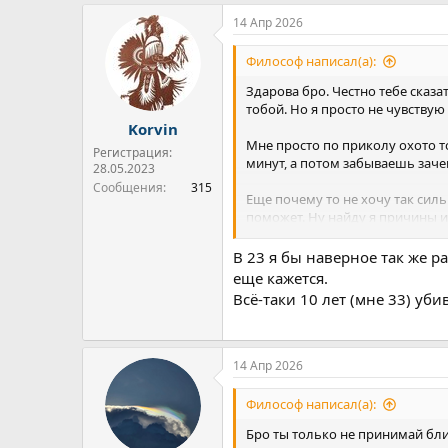
14 Апр 2026
Философ написал(а):
Здарова бро. Честно тебе сказа
тобой. Но я просто не чувствую
Korvin
Мне просто по приколу охото т
Регистрация:
минут, а потом забываешь зачем
28.05.2023
Сообщения
315
Еще почему то не хочу так силь
поможет. Ну найду я причины и 
А прикинь найти причину, все п
В 23 я бы наверное так же ра
Про тень тоже хз. Вроде не по
еще кажется.
хуеплет и мне вообще по*бать н
Всё-таки 10 лет (мне 33) уб
Ну а про стоицизм вообще вопро
живу этим 24/7, так иногда вс
14 Апр 2026
В любом случае спасибо тебе. 
попытке мне что то обьяснить. 
Философ написал(а):
Бро ты только не принимай бли