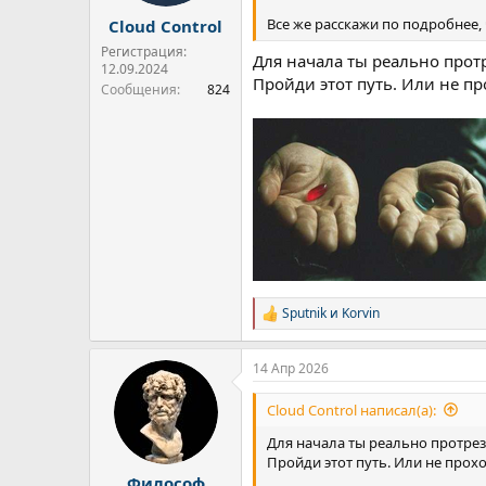
Все же расскажи по подробнее,
Cloud Control
Регистрация:
Для начала ты реально протр
12.09.2024
Пройди этот путь. Или не пр
Сообщения
824
Sputnik
и
Korvin
Р
е
а
14 Апр 2026
к
ц
и
Cloud Control написал(а):
и
:
Для начала ты реально протрез
Пройди этот путь. Или не прохо
Философ