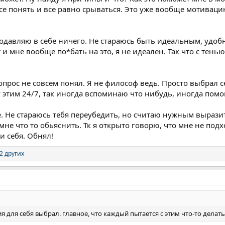
се понять и все равно срываться. Это уже вообще мотивацию
подавляю в себе ничего. Не стараюсь быть идеальным, удоб
 и мне вообще по*бать на это, я не идеален. Так что с тень
прос не совсем понял. Я не философ ведь. Просто выбрал с
у этим 24/7, так иногда вспоминаю что нибудь, иногда пом
е. Не стараюсь тебя переубедить, но считаю нужным вырази
мне что то обьяснить. Тк я открыто говорю, что мне не под
 себя. Обнял!
2 других
я для себя выбрал. главное, что каждый пытается с этим что-то делать