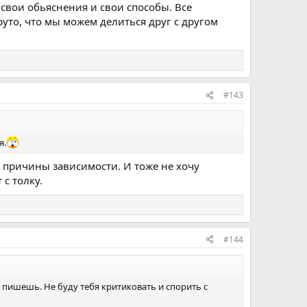
 свои обьяснения и свои способы. Все
руто, что мы можем делиться друг с другом
#143
я.
ти причины зависимости. И тоже не хочу
с толку.
#144
то пишешь. Не буду тебя критиковать и спорить с