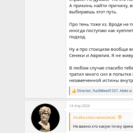
А прикинь найти причину, в
выбираешь этот путь.
Про тень тоже хз. Вроде не 
иногда поступаю как хуеплет
подход.
Ну а про стоицизм вообще во
Сенеки и Аврелия. Я не жив
В любом случае спасибо теб
тратил много сил в попытке 
незамеченной истины внутри
Director
,
FuckWeed1337
,
Aleks
и 
Р
е
а
14 Апр 2026
к
ц
и
mr.alta.vista написал(а):
и
:
Не важно кто какую точку зрени