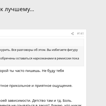
к лучшему...
#141
курить. Все разговоры об этом. Вы избегаете фигуру
Вы обречены оставаться наркоманами в ремиссии пока
оторой ты часто пишешь. Не буду тебя
нутное прикольное и приятное ощущение.
оей зависимости. Детство там и тд. Боль.
менте не срываться в закур? Думаю, что никак.