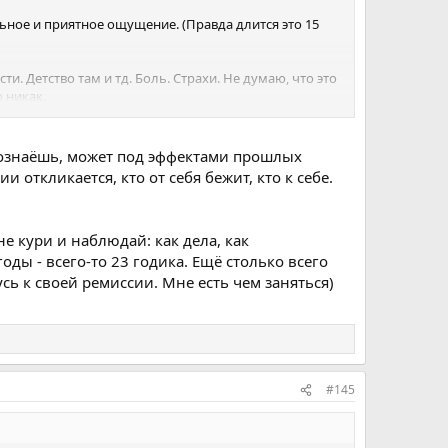
ьное и приятное ощущение. (Правда длится это 15
и. Детство там и тд. Боль. Страхи. Не думаю, что это
 никак.
дь ты все знаешь и все равно выбираешь этот путь.
сто поступаю по человечески, но иногда поступаю как
осознаёшь, может под эффектами прошлых
 такой подход.
и откликается, кто от себя бежит, кто к себе.
 и прочитал несколько книг Сенеки и Аврелия. Я не
е кури и наблюдай: как дела, как
е, чтобы ты как минимум не тратил много сил в
оды - всего-то 23 годика. Ещё столько всего
 какой то незамеченной истины внутри себя. Обнял!
сь к своей ремиссии. Мне есть чем заняться)
#145