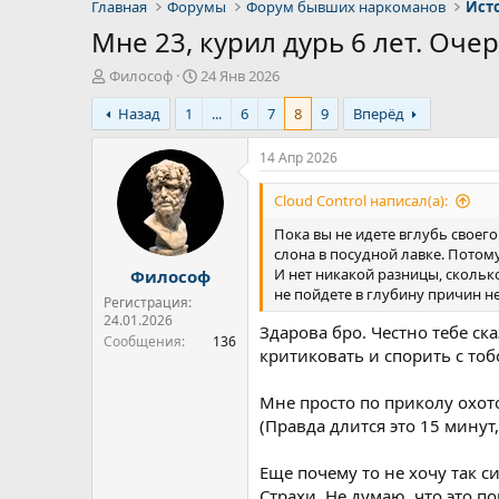
Главная
Форумы
Форум бывших наркоманов
Ист
Мне 23, курил дурь 6 лет. Оче
А
Д
Философ
24 Янв 2026
в
а
Назад
1
...
6
7
8
9
Вперёд
т
т
о
а
р
н
14 Апр 2026
т
а
е
ч
Cloud Control написал(а):
м
а
Пока вы не идете вглубь своего
ы
л
слона в посудной лавке. Потому
а
И нет никакой разницы, скольк
Философ
не пойдете в глубину причин н
Регистрация:
24.01.2026
Здарова бро. Честно тебе ск
Сообщения
136
критиковать и спорить с тоб
Мне просто по приколу охот
(Правда длится это 15 минут
Еще почему то не хочу так с
Страхи. Не думаю, что это п