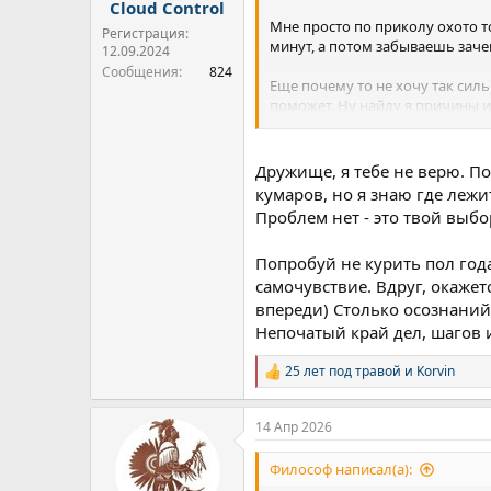
Cloud Control
Мне просто по приколу охото т
Регистрация:
минут, а потом забываешь зачем
12.09.2024
Сообщения
824
Еще почему то не хочу так силь
поможет. Ну найду я причины и 
А прикинь найти причину, все п
Про тень тоже хз. Вроде не по
Дружище, я тебе не верю. П
хуеплет и мне вообще по*бать н
кумаров, но я знаю где лежит
Проблем нет - это твой выбо
Ну а про стоицизм вообще вопро
живу этим 24/7, так иногда вс
Попробуй не курить пол года
В любом случае спасибо тебе. 
самочувствие. Вдруг, окажет
попытке мне что то обьяснить. 
впереди) Столько осознаний,
Непочатый край дел, шагов 
25 лет под травой
и
Korvin
Р
е
а
14 Апр 2026
к
ц
и
Философ написал(а):
и