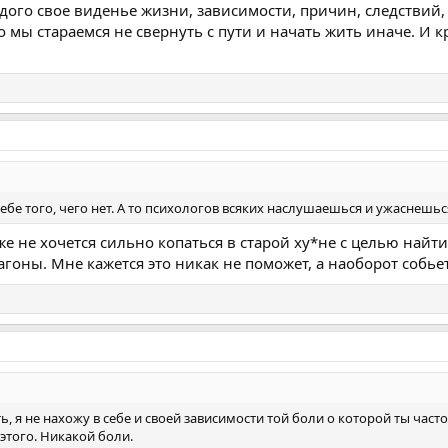
дого свое виденье жизни, зависимости, причин, следствий,
 мы стараемся не свернуть с пути и начать жить иначе. И к
бе того, чего нет. А то психологов всяких наслушаешься и ужаснешьс
оже не хочется сильно копаться в старой ху*не с целью най
оны. Мне кажется это никак не поможет, а наоборот собьет 
ть, я не нахожу в себе и своей зависимости той боли о которой ты час
 этого. Никакой боли.