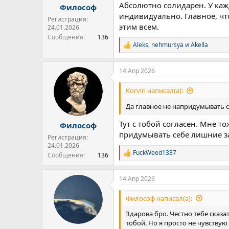
Абсолютно солидарен. У каж
Философ
индивидуально. Главное, что
Регистрация:
этим всем.
24.01.2026
Сообщения
136
Aleks
,
nehmursya
и
Akella
Р
е
а
14 Апр 2026
к
ц
и
Korvin написал(а):
и
:
Да главное не напридумывать се
Тут с тобой согласен. Мне т
Философ
придумывать себе лишние заг
Регистрация:
24.01.2026
FuckWeed1337
Сообщения
136
Р
е
а
14 Апр 2026
к
ц
и
Философ написал(а):
и
:
Здарова бро. Честно тебе сказа
тобой. Но я просто не чувствую