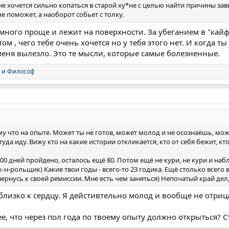
 не хочется сильно копаться в старой ху*не с целью найти причины з
не поможет, а наоборот собьет с толку.
амного проще и лежит на поверхности. За убеганием в "кай
том , чего тебе очень хочется но у тебя этого нет. И когда
 меня вылезло. Это те мысли, которые самые болезненные.
и
Философ
му что на опыте. Может ты не готов, может молод и не осознаёшь, мо
уда иду. Вижу кто на какие истории откликается, кто от себя бежит, кто
00 дней пройдено, осталось ещё 80. Потом ещё не кури, не кури и набл
-н-рольщик) Какие твои годы - всего-то 23 годика. Ещё столько всего 
 вернусь к своей ремиссии. Мне есть чем заняться) Непочатый край дел
близко к сердцу. Я дейстивтельно молод и вообще не отрица
е, что через пол года по твоему опыту должно открыться? С