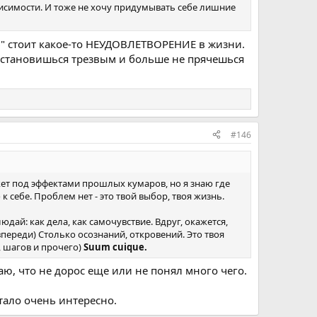
ависимости. И тоже не хочу придумывать себе лишние
ф" стоит какое-то НЕУДОВЛЕТВОРЕНИЕ в жизни.
 ты становишься трезвым и больше не прячешься
#146
жет под эффектами прошлых кумаров, но я знаю где
 к себе. Проблем нет - это твой выбор, твоя жизнь.
юдай: как дела, как самочувствие. Вдруг, окажется,
впереди) Столько осознаний, откровений. Это твоя
, шагов и прочего)
Suum cuique.
ю, что не дорос еще или не понял много чего.
тало очень интересно.