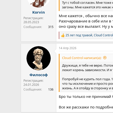
:
Тут с тобой согласен. Мне тоже
загоны. Мне кажется это никак 
Korvin
Мне кажется , обычно все н
Регистрация:
Разочарование в себе или в 
28.05.2023
оно сразу все вылазит. Ну у
Сообщения
315
25 лет под травой
,
Cloud Control
Р
е
а
14 Апр 2026
к
ц
и
Cloud Control написал(а):
и
:
Дружище, я тебе не верю. Пото
лежит корень зависимости. И я т
Философ
Попробуй не курить пол года. 1
Регистрация:
что ты исключение и просто рок
24.01.2026
жизнь. А я отойду в сторонку и
Сообщения
136
Бро ты только не принимай 
Все же расскажи по подробне