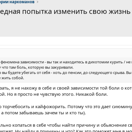
ории наркоманов
редная попытка изменить свою жизнь 
 феномена зависимости - вы так и находитесь в дихотомии курить / не 
 что там боль, которую вы закуривали.
о вы будете убегать от себя - хоть до пенсии, до следующего срыва. 
е жить собой.
азать, я не нахожу в себе и своей зависимости той боли о к
ой. Но я просто не чувствую этого. Никакой боли.
о торчебосить и кайфожорить. Потому что это дает сиюми
, а потом забываешь зачем ты и кто ты).
ильно копаться в себе чтобы найти причину и обьяснение св
оможет. Ну найду я причины и что? Как это поможет мне в мо