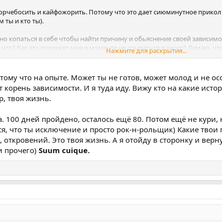
орчебосить и кайфожорить. Потому что это дает сиюминутное прикол
 ты и кто ты).
но копаться в себе чтобы найти причину и обьяснение своей зависимост
что? Как это поможет мне в моменте не срываться в закур? Думаю, что
Нажмите для раскрытия...
онять и все равно срываться. Это уже вообще мотивацию подорвет, ве
давляю в себе ничего. Не стараюсь быть идеальным, удобным и тд. Про
отому что на опыте. Может ты не готов, может молод и не 
а это, я не идеален. Так что с тенью тоже сомневаюсь, что зайдет мне
 корень зависимости. И я туда иду. Вижу кто на какие истори
р, твоя жизнь.
с не совсем понял. Я не философ ведь. Просто выбрал себе такой ник
поминаю что нибудь, иногда помогает найти нужную мысль.
. 100 дней пройдено, осталось ещё 80. Потом ещё не кури, н
Не стараюсь тебя переубедить, но считаю нужным выразить свое мнени
ся, что ты исключение и просто рок-н-рольщик) Какие твои г
Тк я открыто говорю, что мне не подходит путь самокопания и поиска
 откровений. Это твоя жизнь. А я отойду в сторонку и верну
и прочего)
Suum cuique.