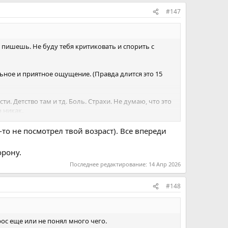
#147
то пишешь. Не буду тебя критиковать и спорить с
ьное и приятное ощущение. (Правда длится это 15
и. Детство там и тд. Боль. Страхи. Не думаю, что это
 никак.
дь ты все знаешь и все равно выбираешь этот путь.
-то не посмотрел твой возраст). Все впереди
сто поступаю по человечески, но иногда поступаю как
 такой подход.
орону.
Последнее редактирование:
14 Апр 2026
 и прочитал несколько книг Сенеки и Аврелия. Я не
#148
е, чтобы ты как минимум не тратил много сил в
 какой то незамеченной истины внутри себя. Обнял!
рос еще или не понял много чего.