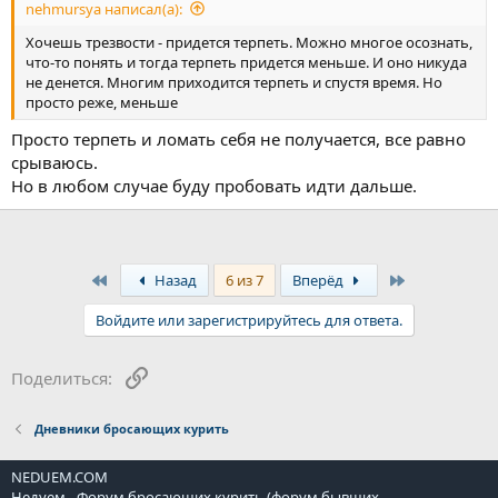
nehmursya написал(а):
Хочешь трезвости - придется терпеть. Можно многое осознать,
что-то понять и тогда терпеть придется меньше. И оно никуда
не денется. Многим приходится терпеть и спустя время. Но
просто реже, меньше
Просто терпеть и ломать себя не получается, все равно
срываюсь.
Но в любом случае буду пробовать идти дальше.
First
Last
Назад
6 из 7
Вперёд
Войдите или зарегистрируйтесь для ответа.
Ссылка
Поделиться:
Дневники бросающих курить
NEDUEM.COM
Недуем - Форум бросающих курить (форум бывших