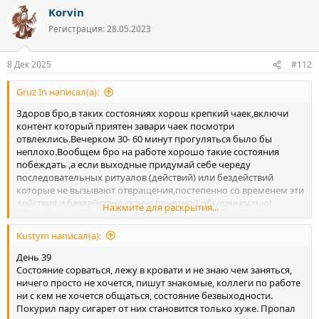
а
Korvin
к
ц
Регистрация: 28.05.2023
и
и
:
8 Дек 2025
#112
Gruz In написал(а):
Здоров бро,в таких состояниях хорош крепкий чаек,включи
контент который приятен завари чаек посмотри
отвлеклись.Вечерком 30- 60 минут прогуляться было бы
неплохо.Вообщем бро на работе хорошо такие состояния
побеждать ,а если выходные придумай себе череду
последовательных ритуалов (действий) или бездействий
которые не вызывают отвращения,постепенно со временем эти
действия и бездействия станут приятной обыденностью!
Нажмите для раскрытия...
Сорваться не выход вообще ,представь если ты в таком
состоянии сорвешься и продолжишь у тебя в голове будет
Kustym написал(а):
сильный барьер для следующего бросания, мол это
невозможно.Дождись для начала состояния хотя бы средний
День 39
паршивости и потом ещё раз подумай а надо ли!?
Состояние сорваться, лежу в кровати и не знаю чем заняться,
ничего просто не хочется, пишут знакомые, коллеги по работе
ни с кем не хочется общаться, состояние безвыходности.
Покурил пару сигарет от них становится только хуже. Пропал