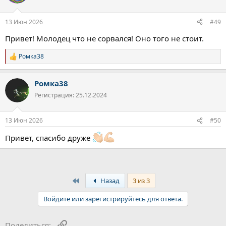
и
и
:
13 Июн 2026
#49
Привет! Молодец что не сорвался! Оно того не стоит.
Ромка38
Р
е
а
Ромка38
к
ц
Регистрация: 25.12.2024
и
и
:
13 Июн 2026
#50
Привет, спасибо друже
First
Назад
3 из 3
Войдите или зарегистрируйтесь для ответа.
Ссылка
Поделиться: