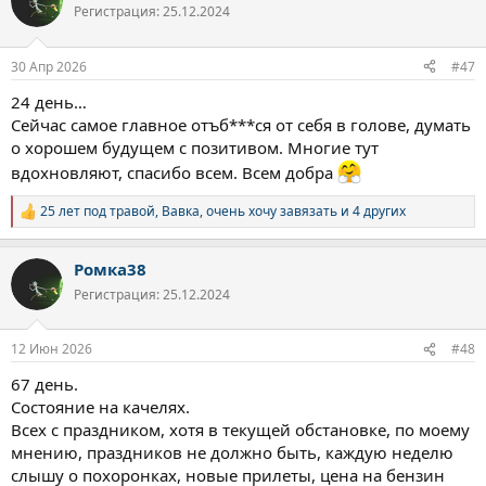
ц
Регистрация: 25.12.2024
и
и
:
30 Апр 2026
#47
24 день…
Сейчас самое главное отъб***ся от себя в голове, думать
о хорошем будущем с позитивом. Многие тут
вдохновляют, спасибо всем. Всем добра
25 лет под травой
,
Вавка
,
очень хочу завязать
и 4 других
Р
е
а
Ромка38
к
ц
Регистрация: 25.12.2024
и
и
:
12 Июн 2026
#48
67 день.
Состояние на качелях.
Всех с праздником, хотя в текущей обстановке, по моему
мнению, праздников не должно быть, каждую неделю
слышу о похоронках, новые прилеты, цена на бензин