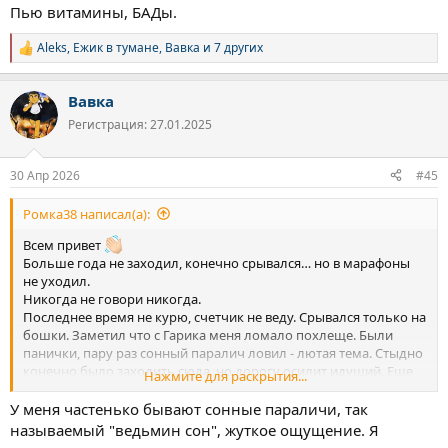
Пью витамины, БАДы.
Aleks
,
Ежик в тумане
,
Вавка
и 7 других
Р
е
а
Вавка
к
ц
Регистрация: 27.01.2025
и
и
:
30 Апр 2026
#45
Ромка38 написал(а):
Всем привет
Больше года не заходил, конечно срывался… но в марафоны
не уходил.
Никогда не говори никогда.
Последнее время не курю, счетчик не веду. Срывался только на
бошки. Заметил что с Гарика меня ломало похлеще. Были
панички, пару раз сонный паралич ловил - лютая тема. Стыдно
конечно было заходить сюда, но дорогу осилит идущий. Еще
Нажмите для раскрытия...
заметил что на работе(вахте), кстате устроился на другую вахту
с понижением должности, но увеличением зп (парадокс).
У меня частенько бывают сонные параличи, так
Так вот на вахте нет доступа, и как то не думаешь об этом,
называемый "ведьмин сон", жуткое ощущение. Я
легче что ли…