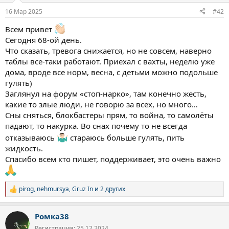
:
16 Мар 2025
#42
Всем привет
Сегодня 68-ой день.
Что сказать, тревога снижается, но не совсем, наверно
таблы все-таки работают. Приехал с вахты, неделю уже
дома, вроде все норм, весна, с детьми можно подольше
гулять)
Заглянул на форум «стоп-нарко», там конечно жесть,
какие то злые люди, не говорю за всех, но много…
Сны сняться, блокбастеры прям, то война, то самолёты
падают, то накурка. Во снах почему то не всегда
отказываюсь
стараюсь больше гулять, пить
жидкость.
Спасибо всем кто пишет, поддерживает, это очень важно
pirog
,
nehmursya
,
Gruz In
и 2 других
Р
е
а
Ромка38
к
ц
Регистрация: 25.12.2024