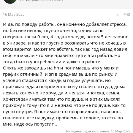
и
и
:
16 Мар 2025
#43
И да, по поводу работы, она конечно добавляет стресса,
но без нее ни как, глупо конечно, я учился по
специальности 9 лет, 4 года колледж, потом 5 лет заочно
в Универе, и как то грустно осознавать что не хочешь в
этом варится, может это абстяга, так как год назад ловил
себя на мысли что мне нравится тут(и эта) работа. Но
тогда был в употреблении и даже на работе.
Опять же заходишь на hh и понимаешь что у меня и
график отличный, и зп в среднем выше по рынку, и
условия стараются с каждым годом улучшать, но
приезжая туда я непременно хочу свалить оттуда, дома
лежать конечно не хочу, да и нельзя- ипотека, семья.
Хочется заниматься тем что по душе, и в этих мыслях
прихожу к тому что я и не знаю что мне по душе. Как то
пусто внутри. Я понимаю что неправильно, наверно,
сваливать все на дудку, проблемы в голове, то есть во
мне, надеюсь попустит…
Последнее редактирование:
16 Мар 2025