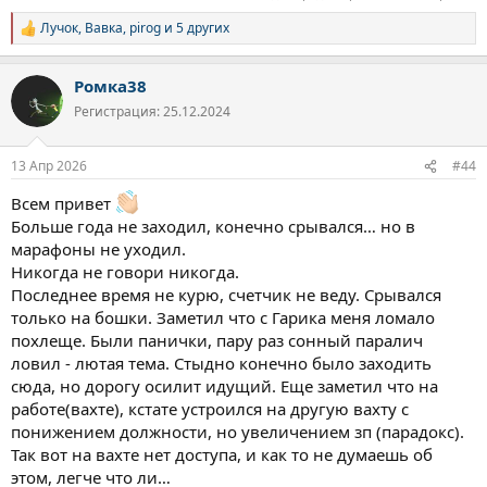
Лучок
,
Вавка
,
pirog
и 5 других
Р
е
а
Ромка38
к
ц
Регистрация: 25.12.2024
и
и
:
13 Апр 2026
#44
Всем привет
Больше года не заходил, конечно срывался… но в
марафоны не уходил.
Никогда не говори никогда.
Последнее время не курю, счетчик не веду. Срывался
только на бошки. Заметил что с Гарика меня ломало
похлеще. Были панички, пару раз сонный паралич
ловил - лютая тема. Стыдно конечно было заходить
сюда, но дорогу осилит идущий. Еще заметил что на
работе(вахте), кстате устроился на другую вахту с
понижением должности, но увеличением зп (парадокс).
Так вот на вахте нет доступа, и как то не думаешь об
этом, легче что ли…