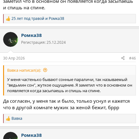
заметил что в основном он появляется когда засыпаешь
Пью витамины, БАДы.
и спишь на спине.
25 лет под травой
и
Ромка38
Р
е
а
Ромка38
к
ц
Регистрация: 25.12.2024
и
и
:
30 Апр 2026
#46
Вавка написал(а):
У меня частенько бывают сонные параличи, так называемый
"ведьмин сон", жуткое ощущение. Я заметил что в основном он
появляется когда засыпаешь и спишь на спине.
Да согласен, у меня так и было, только уснул и кажется
что в другой комнате мужик за женой бежит, бррр
Вавка
Р
е
а
Ромка38
к