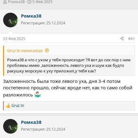
А
Д
Ромка38
5 Фев 2025
в
а
т
т
Ромка38
о
а
Регистрация: 25.12.2024
р
н
т
а
е
ч
23 Фев 2025
#41
м
а
ы
л
Gruz In написал(а):
а
Ромка38 а что с ухом у тебя происходит ?Я вот до сих пор с ним
проблемы имею ,заложенность левого уха и шум как будто
ракушку морскую к уху приложил,у тебя как?
Заложенность была тоже левого уха, дня 3-4 потом
постепенно прошло, сейчас вроде нет, как то само собой
разложилось
Gruz In
Р
е
а
Ромка38
к
ц
Регистрация: 25.12.2024
и
и