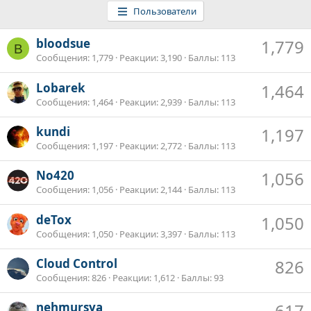
Пользователи
bloodsue
1,779
B
Сообщения
1,779
Реакции
3,190
Баллы
113
Lobarek
1,464
Сообщения
1,464
Реакции
2,939
Баллы
113
kundi
1,197
Сообщения
1,197
Реакции
2,772
Баллы
113
No420
1,056
Сообщения
1,056
Реакции
2,144
Баллы
113
deTox
1,050
Сообщения
1,050
Реакции
3,397
Баллы
113
Cloud Control
826
Сообщения
826
Реакции
1,612
Баллы
93
nehmursya
617