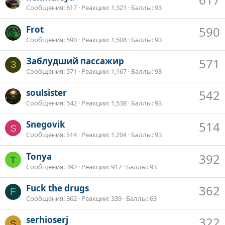
Сообщения
617
Реакции
1,321
Баллы
93
Frot
590
Сообщения
590
Реакции
1,508
Баллы
93
Заблудший пассажир
571
З
Сообщения
571
Реакции
1,167
Баллы
93
soulsister
542
Сообщения
542
Реакции
1,538
Баллы
93
Snegovik
514
S
Сообщения
514
Реакции
1,204
Баллы
93
Tonya
392
T
Сообщения
392
Реакции
917
Баллы
93
Fuck the drugs
362
F
Сообщения
362
Реакции
339
Баллы
63
serhioserj
322
S