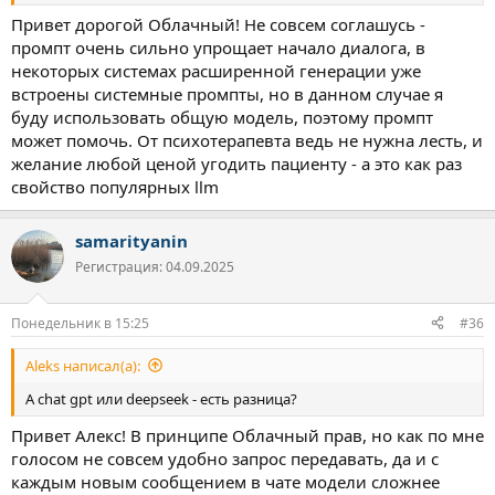
Привет дорогой Облачный! Не совсем соглашусь -
промпт очень сильно упрощает начало диалога, в
некоторых системах расширенной генерации уже
встроены системные промпты, но в данном случае я
буду использовать общую модель, поэтому промпт
может помочь. От психотерапевта ведь не нужна лесть, и
желание любой ценой угодить пациенту - а это как раз
свойство популярных llm
samarityanin
Регистрация: 04.09.2025
Понедельник в 15:25
#36
Aleks написал(а):
А chat gpt или deepseek - есть разница?
Привет Алекс! В принципе Облачный прав, но как по мне
голосом не совсем удобно запрос передавать, да и с
каждым новым сообщением в чате модели сложнее