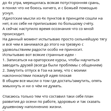
до 4х утра, мерещилась всякая потусторонняя срань,
я понял что не боюсь ничего, и с Божьей помощью
уснул.
Идиотские мысли из 4х пунктов в принципе сошли на
нет, я их себе не приписываю по большому счёту.
А сейчас наступило время осознания что со мной
происходит.
На данный момент испытываю просто сильнейшую тягу
и всё чем я занимался до этого на трезвую с
удовольствием радости особо не приносит.
Испытываю вот всякие странные идеи -
1. Записаться на ораторские курсы, чтобы научиться
заводить друзей (всегда были проблемы с общением)
2. Замутить отпуск в Гоа на зиму, что с моими
наклонностями пожалуй идея плохая
В общем все мысли о том где достать/замутить, опять
жмыхнуть и ни о чём не думать.
Спасаюсь только тем что составил таки себе план
развития до осени по работе, здоровью и так сказать
душевному наполнению жизни.