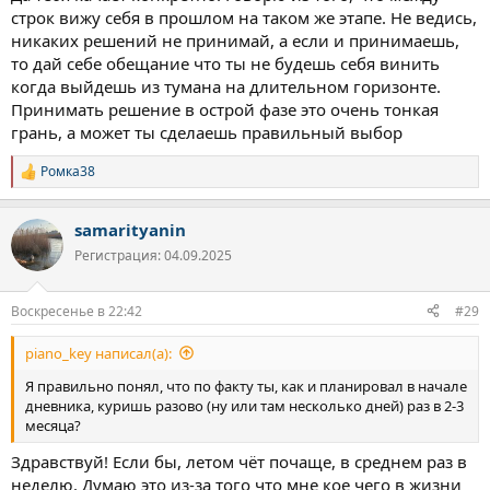
половыми тряпками в углу, куда луч Солнца не заглядывает.
строк вижу себя в прошлом на таком же этапе. Не ведись,
Сам день сеанса описывать не буду, и так всё понятно.
никаких решений не принимай, а если и принимаешь,
Затем следующие три дня было чисто блуждание в лабиринтах
то дай себе обещание что ты не будешь себя винить
разума.
когда выйдешь из тумана на длительном горизонте.
Я проснулся утром 9.07, мне было очень хорошо, что
Принимать решение в острой фазе это очень тонкая
практически никогда не бывает утром.
1. Хотелось уехать, бросить всё, даже девушку которой
грань, а может ты сделаешь правильный выбор
предложение сделал.
2. Найти компания торчебосов и поселиться с ними.
Ромка38
Р
3. Вырастить себе лес дуста
е
4. Ну и как чёрт из табакерки вылезли низменные потребности
а
сексуального характера
samarityanin
к
В общем в таких думках три дня, в такие дни точно нельзя
ц
Регистрация: 04.09.2025
и
принимать никаких решений
и
Потом в ночь кануна Ивана-Купала страдал бессонницей до 4х
:
утра, мерещилась всякая потусторонняя срань,
Воскресенье в 22:42
#29
я понял что не боюсь ничего, и с Божьей помощью уснул.
Идиотские мысли из 4х пунктов в принципе сошли на нет, я их
piano_key написал(а):
себе не приписываю по большому счёту.
А сейчас наступило время осознания что со мной происходит.
Я правильно понял, что по факту ты, как и планировал в начале
На данный момент испытываю просто сильнейшую тягу и всё
дневника, куришь разово (ну или там несколько дней) раз в 2-3
чем я занимался до этого на трезвую с удовольствием радости
месяца?
особо не приносит.
Здравствуй! Если бы, летом чёт почаще, в среднем раз в
Испытываю вот всякие странные идеи -
1. Записаться на ораторские курсы, чтобы научиться заводить
неделю. Думаю это из-за того что мне кое чего в жизни