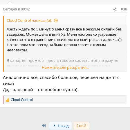
и
:
Сегодня в 00:42
#38
Cloud Control написал(а):
Жесть ждать по 5 минут. У меня сразу всё в режиме онлайн без
задержек. Может дело в впн? Хз, Меня настолько устраивает
качество что в сравнении с психологом выигрывает даже чат))
Но это пока что - сегодня была первая сессия с живым
человеком.
Я хз насчет промтов - просто говорю как есть и он ни разу не
льстит и не угождает - наоборот , мягко подводит к сути.
Нажмите для раскрытия...
Это конечно мой опыт, но у меня он более чем позитивный.,
Аналогично всё, спасибо большое, перешел на джпт с
сика)
Да, голосовой - это вообще пушка)
Cloud Control
Р
е
а
к
ц
и
First
Назад
2 из 2
и