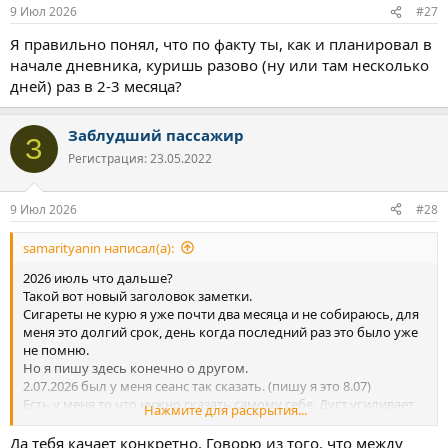
:
9 Июл 2026
#27
Я правильно понял, что по факту ты, как и планировал в
начале дневника, куришь разово (ну или там несколько
дней) раз в 2-3 месяца?
Заблудший пассажир
З
Регистрация: 23.05.2022
9 Июл 2026
#28
samarityanin написал(а):
2026 июль что дальше?
Такой вот новый заголовок заметки.
Сигареты не курю я уже почти два месяца и не собираюсь, для
меня это долгий срок, день когда последний раз это было уже
не помню.
Но я пишу здесь конечно о другом.
2.07.2026 был у меня сеанс так сказать. (пишу я это 8.07)
Есть у меня то что нужно сказать самому себе. Дуст усиливает
Нажмите для раскрытия...
состояние и мысли, с которыми ты приходишь к нему.
Даже если они подавлены, и спрятаны где глубоко под
Да тебя качает конкретно. Говорю из того, что между