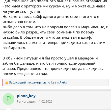
Единственное что полезного вынес и сеанса отравления
- это идея с ораторскими курсами, ну и может ещё чаще
на улице стал гулять.
Но кажется весь кайф одного дня не стоит того что я
испытывал потом.
Либо дело в том, что не вовремя полез я к марьиванне, и
нужно было разрешить свои сомнения по поводу
свадьбы. В общем всё то что заталкивал в шкаф,
вывалилось на меня, и теперь приходится как-то с этим
разбираться.
В обычной ситуации я бы просто ушёл в марафон и
забил бы дальше, и это был только единоразовый
эпизод. Представляю что происходит когда выходишь
после месяца а то и года.
Заблудший пассажир
,
piano_key
и
Aleks
Р
е
а
piano_key
к
P
ц
Регистрация: 11.02.2026
и
и