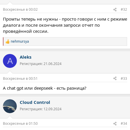
Воскресенье в 00:02
#32
Промты теперь не нужны - просто говори с ним с режиме
диалога и после окончания запроси отчет по
проведённой сессии.
nehmursya
Р
е
а
Aleks
к
A
ц
Регистрация: 21.06.2024
и
и
:
Воскресенье в 00:51
#33
А chat gpt или deepseek - есть разница?
Cloud Control
Регистрация: 12.09.2024
Воскресенье в 01:50
#34