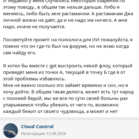
И недавно у меня случились некоторые озарения по
этому поводу., в общем так нельзя дальше. Либо я
меняюсь, либо быть мне растаманом. А растаманам Джа
личной жизни не даёт, да и не надо им ничего. А мне
надо, иначе не получается.
Посоветуйте промпт на психолога для ИИ пожалуйста, я
помню что он где-то был на форуме, но не знаю когда
сам найду его.
Я хотел бы вместе с gpt выстроить некий флоу, который
приведёт меня из точки А, текущей в точку Б где я от
этой проблемы избавлюсь.
Мне не важно сколько это займёт времени и сил, но я
хочу дойти. В общем такая делюга, может есть тут народ
с похожей бедой, мы же все по сути своей больны раз
упарываемся чтобы убежать от чего-то, возможно
каждый бежит от своего чудовища, а может и нет
Cloud Control
Регистрация: 12.09.2024