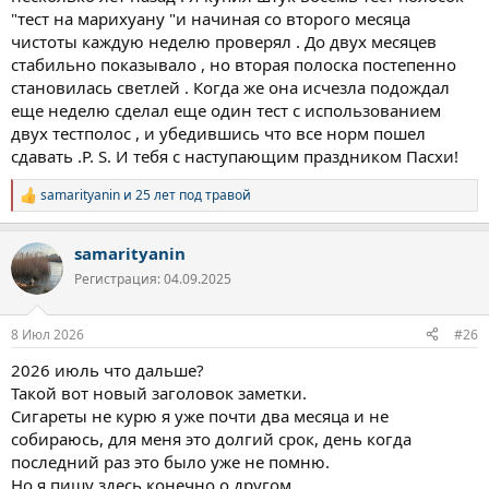
через сколько вся муть из организма выходит? Хотелось бы
"тест на марихуану "и начиная со второго месяца
летом начать, в РФ надо для этого пройти
чистоты каждую неделю проверял . До двух месяцев
медосвидетельствование на сколько я понял, а обманывать я
стабильно показывало , но вторая полоска постепенно
не хочу. Да и врать особо не умею.
становилась светлей . Когда же она исчезла подождал
P.S.
Православных с наступающей Пасхой, и вообще всех с
еще неделю сделал еще один тест с использованием
наступающим днём космонавтики.
двух тестполос , и убедившись что все норм пошел
сдавать .Р. S. И тебя с наступающим праздником Пасхи!
samarityanin
и
25 лет под травой
Р
е
а
samarityanin
к
ц
Регистрация: 04.09.2025
и
и
:
8 Июл 2026
#26
2026 июль что дальше?
Такой вот новый заголовок заметки.
Сигареты не курю я уже почти два месяца и не
собираюсь, для меня это долгий срок, день когда
последний раз это было уже не помню.
Но я пишу здесь конечно о другом.