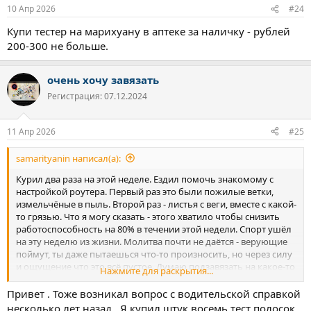
10 Апр 2026
#24
Купи тестер на марихуану в аптеке за наличку - рублей
200-300 не больше.
очень хочу завязать
Регистрация: 07.12.2024
11 Апр 2026
#25
samarityanin написал(а):
Курил два раза на этой неделе. Ездил помочь знакомому с
настройкой роутера. Первый раз это были пожилые ветки,
измельчёные в пыль. Второй раз - листья с веги, вместе с какой-
то грязью. Что я могу сказать - этого хватило чтобы снизить
работоспособность на 80% в течении этой недели. Спорт ушёл
на эту неделю из жизни. Молитва почти не даётся - верующие
поймут, ты даже пытаешься что-то произносить, но через силу
и ощущение что это всё пустое. Думаю подзавязать на какое-то
Нажмите для раскрытия...
время. Когда я тренеровался 3-5 раз в неделю и много работал,
то чувствовал себя гооаздо лучше чем сейчас. И цель
Привет . Тоже возникал вопрос с водительской справкой
появилась - хочу сдать на права. Посоветуйте пожалуйста
несколько лет назад . Я купил штук восемь тест полосок