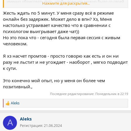
именно обрисовать путь, чтобы если что можно было со своей
Нажмите для раскрытия...
проблемой в другой чат безболезненно переехать
Жесть ждать по 5 минут. У меня сразу всё в режиме
онлайн без задержек. Может дело в впн? Хз, Меня
настолько устраивает качество что в сравнении с
психологом выигрывает даже чат))
Но это пока что - сегодня была первая сессия с живым
человеком.
Я хз насчет промтов - просто говорю как есть и он ни
разу не льстит и не угождает - наоборот , мягко подводит
к сути.
Это конечно мой опыт, но у меня он более чем
позитивный.,
Последнее редактирование:
Понедельник в 22:19
Aleks
Р
е
а
Aleks
к
A
ц
Регистрация: 21.06.2024
и