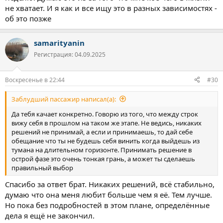
друзей (всегда были проблемы с общением)
не хватает. И я как и все ищу это в разных зависимостях -
2. Замутить отпуск в Гоа на зиму, что с моими наклонностями
об это позже
пожалуй идея плохая
В общем все мысли о том где достать/замутить, опять
жмыхнуть и ни о чём не думать.
samarityanin
Регистрация: 04.09.2025
Спасаюсь только тем что составил таки себе план развития до
осени по работе, здоровью и так сказать душевному
наполнению жизни.
Воскресенье в 22:44
#30
Единственное что полезного вынес и сеанса отравления - это
идея с ораторскими курсами, ну и может ещё чаще на улице
Заблудший пассажир написал(а):
стал гулять.
Но кажется весь кайф одного дня не стоит того что я
Да тебя качает конкретно. Говорю из того, что между строк
испытывал потом.
вижу себя в прошлом на таком же этапе. Не ведись, никаких
Либо дело в том, что не вовремя полез я к марьиванне, и
решений не принимай, а если и принимаешь, то дай себе
нужно было разрешить свои сомнения по поводу свадьбы. В
обещание что ты не будешь себя винить когда выйдешь из
общем всё то что заталкивал в шкаф, вывалилось на меня, и
тумана на длительном горизонте. Принимать решение в
теперь приходится как-то с этим разбираться.
острой фазе это очень тонкая грань, а может ты сделаешь
правильный выбор
В обычной ситуации я бы просто ушёл в марафон и забил бы
Спасибо за ответ брат. Никаких решений, всё стабильно,
дальше, и это был только единоразовый эпизод. Представляю
что происходит когда выходишь после месяца а то и года.
думаю что она меня любит больше чем я её. Тем лучше.
Но пока без подробностей в этом плане, определённые
дела я ещё не закончил.