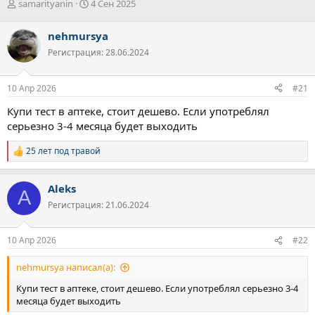
А
Д
samarityanin
4 Сен 2025
в
а
т
т
nehmursya
о
а
Регистрация: 28.06.2024
р
н
т
а
е
ч
10 Апр 2026
#21
м
а
ы
л
Купи тест в аптеке, стоит дешево. Если употреблял
а
серьезно 3-4 месяца будет выходить
25 лет под травой
Р
е
а
Aleks
к
A
ц
Регистрация: 21.06.2024
и
и
:
10 Апр 2026
#22
nehmursya написал(а):
Купи тест в аптеке, стоит дешево. Если употреблял серьезно 3-4
месяца будет выходить