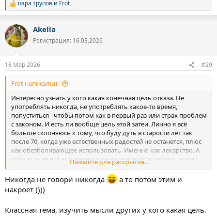
ничего кроме еды, воды и крыши над головой, когда живешь
пара трупов
и
Frot
Р
полностью в легальном пространстве как все нормальные
е
обычные люди. Вот это я понимаю как цель отказа, которую я
а
достиг на настоящий момент. Этой свободой я очень дорожу,
Akella
к
ежедневно укрепляюсь в своей трезвости, она мне нравится всё
ц
Регистрация: 16.03.2026
больше.
и
и
:
18 Мар 2026
#29
Frot написал(а):
Интересно узнать у кого какая конечная цель отказа. Не
употреблять никогда, не употреблять какое-то время,
попуститься - чтобы потом как в первый раз или страх проблем
с законом. И есть ли вообще цель этой затеи. Лично я всё
больше склоняюсь к тому, что буду дуть в старости лет так
после 70, когда уже естественных радостей не останется, плюс
как обезболивающее использовать. Именно как лекарство. А
пока еще не всё активное жизненное время потеряно, нужно
Нажмите для раскрытия...
двигаться, чтобы обеспечить себе достойную старость где-
нибудь на островах с косяком в зубах и парой молодых
Никогда не говори никогда
а то потом этим и
мулаток с упругими попками.
накроет ))))
Классная тема, изучить мысли других у кого какая цель.