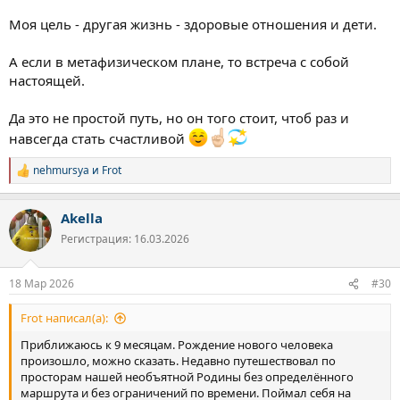
Моя цель - другая жизнь - здоровые отношения и дети.
А если в метафизическом плане, то встреча с собой
настоящей.
Да это не простой путь, но он того стоит, чтоб раз и
навсегда стать счастливой
nehmursya
и
Frot
Р
е
а
Akella
к
ц
Регистрация: 16.03.2026
и
и
:
18 Мар 2026
#30
Frot написал(а):
Приближаюсь к 9 месяцам. Рождение нового человека
произошло, можно сказать. Недавно путешествовал по
просторам нашей необъятной Родины без определённого
маршрута и без ограничений по времени. Поймал себя на