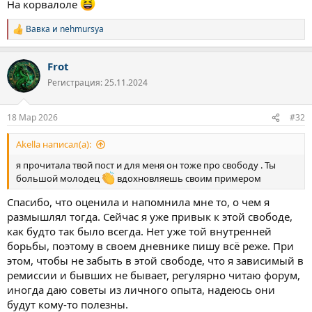
На корвалоле
Вавка
и
nehmursya
Р
е
а
Frot
к
ц
Регистрация: 25.11.2024
и
и
:
18 Мар 2026
#32
Akella написал(а):
я прочитала твой пост и для меня он тоже про свободу . Ты
большой молодец
вдохновляешь своим примером
Спасибо, что оценила и напомнила мне то, о чем я
размышлял тогда. Сейчас я уже привык к этой свободе,
как будто так было всегда. Нет уже той внутренней
борьбы, поэтому в своем дневнике пишу всё реже. При
этом, чтобы не забыть в этой свободе, что я зависимый в
ремиссии и бывших не бывает, регулярно читаю форум,
иногда даю советы из личного опыта, надеюсь они
будут кому-то полезны.