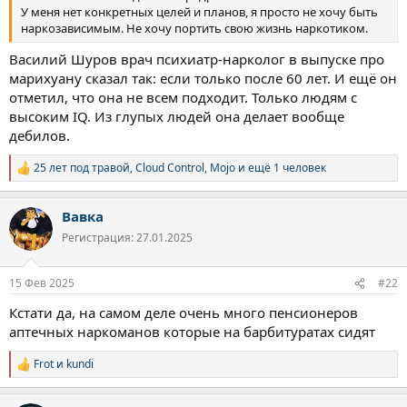
У меня нет конкретных целей и планов, я просто не хочу быть
наркозависимым. Не хочу портить свою жизнь наркотиком.
Василий Шуров врач психиатр-нарколог в выпуске про
марихуану сказал так: если только после 60 лет. И ещё он
отметил, что она не всем подходит. Только людям с
высоким IQ. Из глупых людей она делает вообще
дебилов.
25 лет под травой
,
Cloud Control
,
Mojo
и ещё 1 человек
Р
е
а
Вавка
к
ц
Регистрация: 27.01.2025
и
и
:
15 Фев 2025
#22
Кстати да, на самом деле очень много пенсионеров
аптечных наркоманов которые на барбитуратах сидят
Frot
и
kundi
Р
е
а