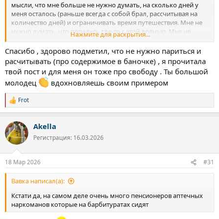
мысли, что мне больше не нужно думать, на сколько дней у
меня осталось (раньше всегда с собой брал, рассчитывая на
количество дней) и ограничивать время путешествия. Мне не
нужно думать, что попадусь где-то с этой дрянью. Мне не
Нажмите для раскрытия...
нужно представлять, что радость бытия закончится, когда
закончится, то что в баночке. Какая же это свобода, это так
Спасибо , здорово подметил, что не нужно париться и
прекрасно, когда для нормального существования не нужно
расчитывать (про содержимое в баночке) , я прочитала
ничего кроме еды, воды и крыши над головой, когда живешь
твой пост и для меня он тоже про свободу . Ты большой
полностью в легальном пространстве как все нормальные
молодец
вдохновляешь своим примером
обычные люди. Вот это я понимаю как цель отказа, которую я
достиг на настоящий момент. Этой свободой я очень дорожу,
Frot
ежедневно укрепляюсь в своей трезвости, она мне нравится всё
Р
больше.
е
а
Akella
к
ц
Регистрация: 16.03.2026
и
и
:
18 Мар 2026
#31
Вавка написал(а):
Кстати да, на самом деле очень много пенсионеров аптечных
наркоманов которые на барбитуратах сидят