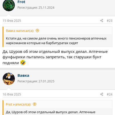
Frot
к
ц
Регистрация: 25.11.2024
и
и
:
15 Фев 2025
#23
Вавка написал(а):
Кстати да, на самом деле очень много пенсионеров аптечных
наркоманов которые на барбитуратах сидят
Да, Шуров об этом отдельный выпуск делал. Аптечные
фунфырики пытались запретить, так старушки бунт
подняли
Вавка
Регистрация: 27.01.2025
16 Фев 2025
#24
Frot написал(а):
Да, Шуров об этом отдельный выпуск делал. Аптечные