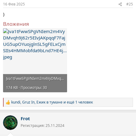
:
16 Фев 2025
#25
)
Вложения
Jva1tFwwSPgVNIem2m4VyDMvqh9J62r5EIvJAKpqqF7FajUG5upOYuojglnSL5gFELxCjmSIIs4HMMobfda9bLnd7HE4j...jpeg
174 KB · Просмотры: 30
kundi
,
Gruz In
,
Ежик в тумане
и ещё 1 человек
Р
е
а
Frot
к
ц
Регистрация: 25.11.2024
и
и