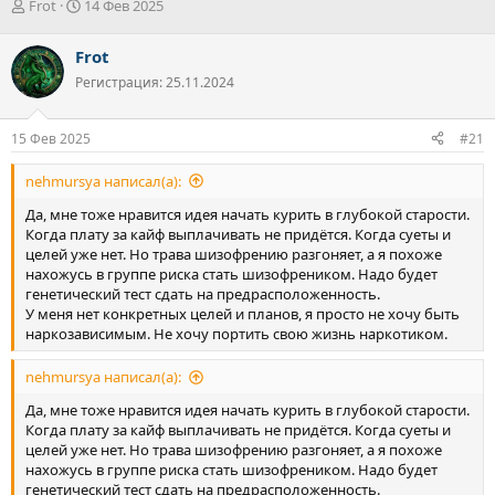
А
Д
Frot
14 Фев 2025
в
а
т
т
Frot
о
а
Регистрация: 25.11.2024
р
н
т
а
е
ч
15 Фев 2025
#21
м
а
ы
л
nehmursya написал(а):
а
Да, мне тоже нравится идея начать курить в глубокой старости.
Когда плату за кайф выплачивать не придётся. Когда суеты и
целей уже нет. Но трава шизофрению разгоняет, а я похоже
нахожусь в группе риска стать шизофреником. Надо будет
генетический тест сдать на предрасположенность.
У меня нет конкретных целей и планов, я просто не хочу быть
наркозависимым. Не хочу портить свою жизнь наркотиком.
nehmursya написал(а):
Да, мне тоже нравится идея начать курить в глубокой старости.
Когда плату за кайф выплачивать не придётся. Когда суеты и
целей уже нет. Но трава шизофрению разгоняет, а я похоже
нахожусь в группе риска стать шизофреником. Надо будет
генетический тест сдать на предрасположенность.