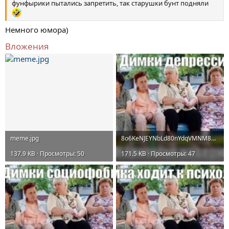
фунфырики пытались запретить, так старушки бунт подняли
Немного юмора)
Вложения
meme.jpg
8o6KeNJEYNbLd80nYdqVMNM8nU1uhsPHb33FQOmRm5RPGOk79yT8iSgM0YM8qTwxghGELiolFbUN87fst0cuyD5TmJWWR...jpeg
137.9 KB · Просмотры: 50
171.5 KB · Просмотры: 47