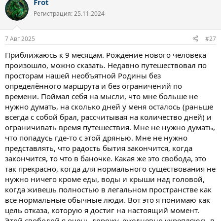
Frot
к
ц
Регистрация: 25.11.2024
и
и
:
7 Авг 2025
#27
Приближаюсь к 9 месяцам. Рождение нового человека
произошло, можно сказать. Недавно путешествовал по
просторам нашей необъятной Родины без
определённого маршрута и без ограничений по
времени. Поймал себя на мысли, что мне больше не
нужно думать, на сколько дней у меня осталось (раньше
всегда с собой брал, рассчитывая на количество дней) и
ограничивать время путешествия. Мне не нужно думать,
что попадусь где-то с этой дрянью. Мне не нужно
представлять, что радость бытия закончится, когда
закончится, то что в баночке. Какая же это свобода, это
так прекрасно, когда для нормального существования не
нужно ничего кроме еды, воды и крыши над головой,
когда живешь полностью в легальном пространстве как
все нормальные обычные люди. Вот это я понимаю как
цель отказа, которую я достиг на настоящий момент.
Этой свободой я очень дорожу, ежедневно укрепляюсь в