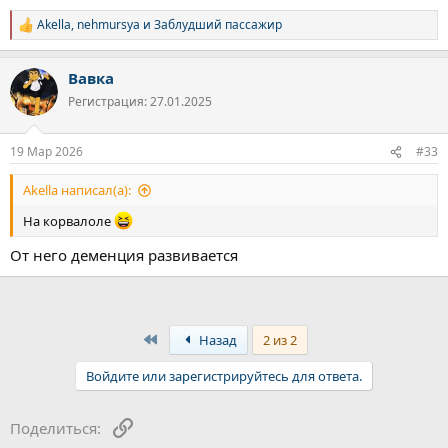
Akella
,
nehmursya
и
Заблудший пассажир
Р
е
а
Вавка
к
ц
Регистрация: 27.01.2025
и
и
:
19 Мар 2026
#33
Akella написал(а):
На корвалоле
От него деменция развивается
First
Назад
2 из 2
Войдите или зарегистрируйтесь для ответа.
Ссылка
Поделиться: