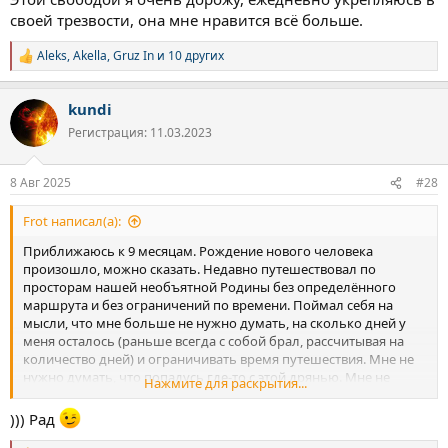
своей трезвости, она мне нравится всё больше.
Aleks
,
Akella
,
Gruz In
и 10 других
Р
е
а
kundi
к
ц
Регистрация: 11.03.2023
и
и
:
8 Авг 2025
#28
Frot написал(а):
Приближаюсь к 9 месяцам. Рождение нового человека
произошло, можно сказать. Недавно путешествовал по
просторам нашей необъятной Родины без определённого
маршрута и без ограничений по времени. Поймал себя на
мысли, что мне больше не нужно думать, на сколько дней у
меня осталось (раньше всегда с собой брал, рассчитывая на
количество дней) и ограничивать время путешествия. Мне не
нужно думать, что попадусь где-то с этой дрянью. Мне не
Нажмите для раскрытия...
нужно представлять, что радость бытия закончится, когда
закончится, то что в баночке. Какая же это свобода, это так
))) Рад
прекрасно, когда для нормального существования не нужно