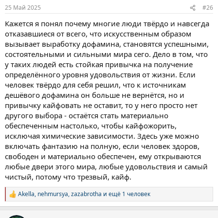
:
25 Май 2025
#26
Кажется я понял почему многие люди твёрдо и навсегда
отказавшиеся от всего, что искусственным образом
вызывает выработку дофамина, становятся успешными,
состоятельными и сильными мира сего. Дело в том, что
у таких людей есть стойкая привычка на получение
определённого уровня удовольствия от жизни. Если
человек твёрдо для себя решил, что к источникам
дешёвого дофамина он больше не вернётся, но и
привычку кайфовать не оставит, то у него просто нет
другого выбора - остаётся стать материально
обеспеченным настолько, чтобы кайфожорить,
исключая химические зависимости. Здесь уже можно
включать фантазию на полную, если человек здоров,
свободен и материально обеспечен, ему открываются
любые двери этого мира, любые удовольствия и самый
чистый, потому что трезвый, кайф.
Akella
,
nehmursya
,
zazabrotha
и ещё 1 человек
Р
е
а