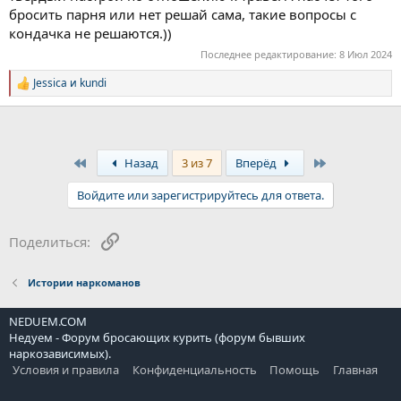
бросить парня или нет решай сама, такие вопросы с
кондачка не решаются.))
Последнее редактирование:
8 Июл 2024
Jessica
и
kundi
Р
е
а
к
ц
и
First
Last
Назад
3 из 7
Вперёд
и
:
Войдите или зарегистрируйтесь для ответа.
Ссылка
Поделиться:
Истории наркоманов
NEDUEM.COM
Недуем - Форум бросающих курить (форум бывших
наркозависимых).
Условия и правила
Конфиденциальность
Помощь
Главная