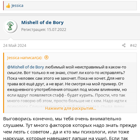
Jessica
Р
е
а
Mishell of de Bory
к
ц
Регистрация: 15.07.2022
и
и
:
24 Май 2024
#42
Jessica написал(а):
@Mishell of de Bory
любимый мой неисправимый в каком-то
смысле. Вот только я не знаю, стоит ли кого-то исправлять?
Пока человек сам этого не захочет. Пока не хочет. Для него
трава всё ещё друг, а не враг. Не смотря на мой пример. От
ежедневного употребления отошел под моим влиянием, но
если вдруг появляется стафф - будет курить. Прости, что так
много говорю об этом, просто больше не с кем. Надо идти к
психологу. Слишком много в этой теме страха, стыда, вины,
Нажмите для раскрытия...
смешанных чувств. Хоть тут выговорюсь. Это больно и
страшно, когда человек зависим и ничего не хочет слышать(((
Выговорись конечно, мы тебя очень внимательно
С расставанием я пока не спешу, но мысли такие есть. Слишком
слушаем. Тут много факторов которых надо знать прежде
тяжело иногда с этим мириться. Чувствую себя соучастником.
чем лезть с советом , да и кто мы психологи, или тоже
наркуши, которые навешают лапши на уши). Если так