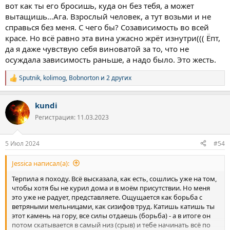
вот как ты его бросишь, куда он без тебя, а может
вытащишь…Ага. Взрослый человек, а тут возьми и не
справься без меня. С чего бы? Созависимость во всей
красе. Но всё равно эта вина ужасно жрёт изнутри((( Ёпт,
да я даже чувствую себя виноватой за то, что не
осуждала зависимость раньше, а надо было. Это жесть.
Sputnik
,
kolimog
,
Bobnorton
и 2 других
Р
е
а
kundi
к
ц
Регистрация: 11.03.2023
и
и
:
5 Июл 2024
#54
Jessica написал(а):
Терпила я походу. Всё высказала, как есть, сошлись уже на том,
чтобы хотя бы не курил дома и в моём присутствии. Но меня
это уже не радует, представляете. Ощущается как борьба с
ветряными мельницами, как сизифов труд. Катишь катишь ты
этот камень на гору, все силы отдаешь (борьба) - а в итоге он
потом скатывается в самый низ (срыв) и тебе начинать всё по