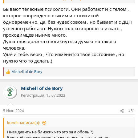
здоровье и чувство что просто запущен механизм - страдать.
Привычка. Плоть глупа. Надо бы влезть грамотному
Бывают телесные психологи. Они работают и с телом ,
психологу изменить настройки.
которое повреждено всяким и с психикой
одновременно. Да, без чудес совсем , но бывает и с ДЦП
успешно работают. Нужно только хорошего искать ,
проходимцев нынче много.
Душа твоя должна откликнуться думаю на такого
человека.
Удачи тебе, верю , что изменится твоё состояние , но
нужно что то делать.)
Mishell of de Bory
Р
е
а
Mishell of de Bory
к
ц
Регистрация: 15.07.2022
и
и
:
5 Июн 2024
#51
kundi написал(а):
Низя давить на близких.что это за любовь ?)
Близкий человек имеет право тупить и дуть дальше ,