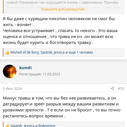
новой. Примерно так ощущается жизнь с зависимым. Причём
борешься ты во имя своих критериев нормальности, а для него
Нажмите для раскрытия...
и так сойдёт. И зачем тогда бороться, если только тебе одной
надо? Уже моральных сил нет на это. Понимаю уже, что устала,
Я бы даже с курящим никотин человеком не смог бы
морально больше всего. А ещё есть желание уйти, но из-за
жить - воняет .
этого я чувствую вину. Ну вот как ты его бросишь, куда он без
Человека все устраивает , спасать то некого . Это ваша
тебя, а может вытащишь…Ага. Взрослый человек, а тут возьми
оценка и отношение , что трава не оч .он может всю
и не справься без меня. С чего бы? Созависимость во всей
жизнь будет курить и боготворить травку .
красе. Но всё равно эта вина ужасно жрёт изнутри((( Ёпт, да я
даже чувствую себя виноватой за то, что не осуждала
Mishell of de Bory
,
Sputnik
,
Jessica
и ещё 1 человек
зависимость раньше, а надо было. Это жесть.
Р
е
а
kundi
к
ц
Регистрация: 11.03.2023
и
и
:
5 Июл 2024
#55
Минус травы в том, что вы без нее развиваетесь, а он
деградирует.и зреет разрыв между вашим развитием и
уровнями зрелости . Т е если он не бросит , то вы точно
растанетесь.вопрос времени .
Sputnik
,
Jessica
и
Bobnorton