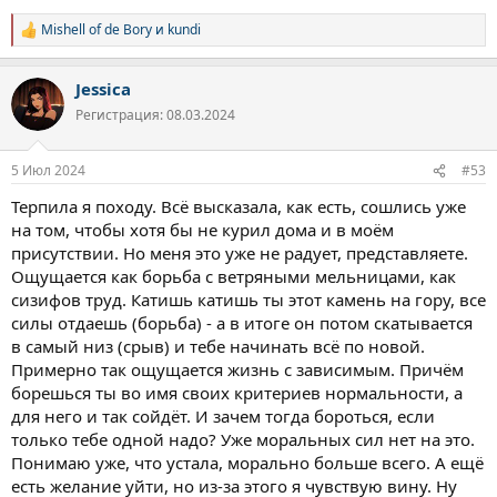
Mishell of de Bory
и
kundi
Р
е
а
Jessica
к
ц
Регистрация: 08.03.2024
и
и
:
5 Июл 2024
#53
Терпила я походу. Всё высказала, как есть, сошлись уже
на том, чтобы хотя бы не курил дома и в моём
присутствии. Но меня это уже не радует, представляете.
Ощущается как борьба с ветряными мельницами, как
сизифов труд. Катишь катишь ты этот камень на гору, все
силы отдаешь (борьба) - а в итоге он потом скатывается
в самый низ (срыв) и тебе начинать всё по новой.
Примерно так ощущается жизнь с зависимым. Причём
борешься ты во имя своих критериев нормальности, а
для него и так сойдёт. И зачем тогда бороться, если
только тебе одной надо? Уже моральных сил нет на это.
Понимаю уже, что устала, морально больше всего. А ещё
есть желание уйти, но из-за этого я чувствую вину. Ну