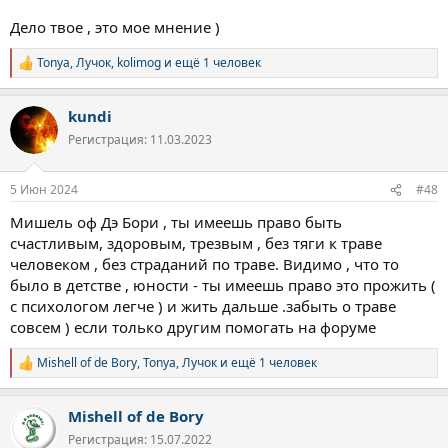
Дело твое , это мое мнение )
Tonya
,
Лучок
,
kolimog
и ещё 1 человек
Р
е
а
kundi
к
ц
Регистрация: 11.03.2023
и
и
:
5 Июн 2024
#48
Мишель оф Дэ Бори , ты имеешь право быть
счастливым, здоровым, трезвым , без тяги к траве
человеком , без страданий по траве. Видимо , что то
было в детстве , юности - ты имеешь право это прожить (
с психологом легче ) и жить дальше .забыть о траве
совсем ) если только другим помогать на форуме
Mishell of de Bory
,
Tonya
,
Лучок
и ещё 1 человек
Р
е
а
Mishell of de Bory
к
ц
Регистрация: 15.07.2022