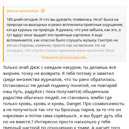
Jessica написал(а):
180 дней сегодня. И что вы думаете, появилась тяга!! Была на
природе на выходных и резко вспомнила приятные ощущения,
когда куришь на природе. Я думала, что уже забыла, как это, а
тут вдруг мозг выдаёт эти приятные картинки. А ещё
вспоминается, как классно было слушать музыку. Смотрю на
это со стороны, конечно, просто как на явление. Но не
ожидала, что спустя столько времени меня настигнет. Мозг
такой шепчет, да чё ты, вот тебе хорошо, а станет ещё лучше. И
Нажмите для раскрытия...
всё плохое резко забывается. Нет, нет и ещё раз нет, я не
поведусь на эти уловки
Иду к году тр
Только знай Джэс с каждым накуром, ты делаешь всё
жирнее, точку не возврата. Я тебя потому и заметил
среди множества журналов, что ты рано обратилась.
Остановись! Не делай подмену понятий, не повтаряй
наш путь, радуйся ( пока получается) обыденным
радостям обычных людей, не становись зомби где
только кровь, кровь и кровь. Danger. Про созависимость:
а не получиться так что ты бросишь парня, за то что он
наркоман а потом сама сорвешься , и вы будет дуть оба
но не вместе.? Интересно просто насколько у тебя
твердый настрой по отношению к траве. А насчёт того