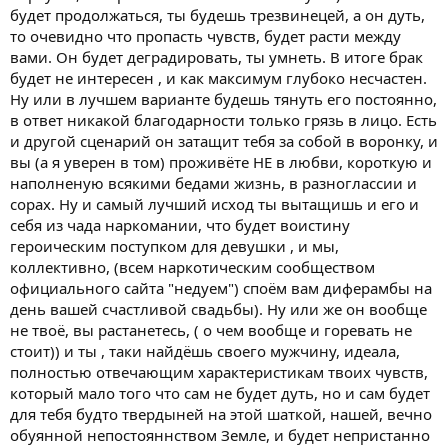
будет продолжаться, ты будешь трезвинецей, а он дуть,
то очевидно что пропасть чувств, будет расти между
вами. Он будет деградировать, ты умнеть. В итоге брак
будет не интересен , и как максимум глубоко несчастен.
Ну или в лучшем варианте будешь тянуть его постоянно,
в ответ никакой благодарности только грязь в лицо. Есть
и другой сценарий он затащит тебя за собой в воронку, и
вы (а я уверен в том) проживёте НЕ в любви, короткую и
наполненую всякими бедами жизнь, в разноглассии и
сорах. Ну и самый лучший исход ты вытащишь и его и
себя из чада наркомании, что будет воистину
героическим поступком для девушки , и мы,
коллективно, (всем наркотическим сообществом
официального сайта "недуем") споём вам диферамбы на
день вашей счастливой свадьбы). Ну или же он вообще
не твоё, вы растанетесь, ( о чем вообще и горевать не
стоит)) и ты , таки найдёшь своего мужчину, идеала,
полностью отвечающим характеристикам твоих чувств,
который мало того что сам не будет дуть, но и сам будет
для тебя будто твердыней на этой шаткой, нашей, вечно
обуянной непостояннством Земле, и будет непристанно