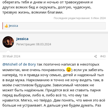
оберегать тебя и днем и ночью от травокурения и
других всяких бед и окружать, долгую, чудесную,
трезвую жизнь, всякими благами.
Последнее редактирование:
6 Июн 2024
Jessica
Р
е
а
Jessica
к
ц
Регистрация: 08.03.2024
и
и
:
30 Май 2024
#43
@Mishell of de Bory
так поэтично написал в некоторых
моментах, мне очень понравилось
) если уж забегать
наперёд, то я правда хочу семью, детей и надежный тыл
в виде мужа. Наркоманию я точно не хочу видеть там, в
моём счастливом будущем. Зависимый человек не
может быть надёжным. Придётся всё же ставить парня
перед выбором, либо я, либо всё то, что ему так
нравится. Мягко, но твёрдо. Дам понять, что меня это всё
больше не устраивает. А дальше уже будем думать. Раз