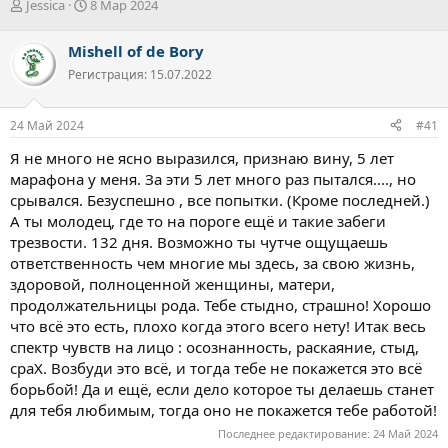
А
Д
Jessica
8 Мар 2024
в
а
т
т
Mishell of de Bory
о
а
Регистрация: 15.07.2022
р
н
т
а
е
ч
24 Май 2024
#41
м
а
ы
л
Я не много не ясно выразился, признаю вину, 5 лет
а
марафона у меня. За эти 5 лет много раз пытался...., но
срывался. Безуспешно , все попытки. (Кроме последней.)
А ты молодец, где то на пороге ещё и такие забеги
трезвости. 132 дня. Возможно ты чутче ощущаешь
ответственность чем многие мы здесь, за свою жизнь,
здоровой, полноценной женщины, матери,
продолжательницы рода. Тебе стыдно, страшно! Хорошо
что всё это есть, плохо когда этого всего нету! Итак весь
спектр чувств на лицо : осознанность, раскаяние, стыд,
сраХ. Возбуди это всё, и тогда тебе не покажется это всё
борьбой! Да и ещё, если дело которое ты делаешь станет
для тебя любимым, тогда оно не покажется тебе работой!
Последнее редактирование:
24 Май 2024