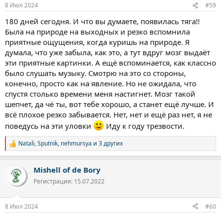
:
8 Июл 2024
#59
180 дней сегодня. И что вы думаете, появилась тяга!!
Была на природе на выходных и резко вспомнила
приятные ощущения, когда куришь на природе. Я
думала, что уже забыла, как это, а тут вдруг мозг выдаёт
эти приятные картинки. А ещё вспоминается, как классно
было слушать музыку. Смотрю на это со стороны,
конечно, просто как на явление. Но не ожидала, что
спустя столько времени меня настигнет. Мозг такой
шепчет, да чё ты, вот тебе хорошо, а станет ещё лучше. И
всё плохое резко забывается. Нет, нет и ещё раз нет, я не
поведусь на эти уловки
Иду к году трезвости.
Natali
,
Sputnik
,
nehmursya
и 3 других
Р
е
а
Mishell of de Bory
к
ц
Регистрация: 15.07.2022
и
и
:
8 Июл 2024
#60