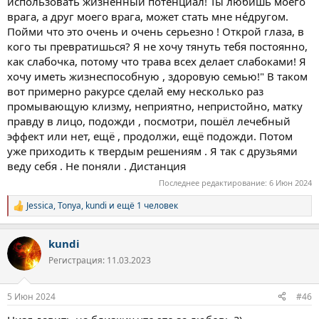
использовать жизненный потенциал! Ты любишь моего
врага, а друг моего врага, может стать мне не́другом.
Пойми что это очень и очень серьезно ! Открой глаза, в
кого ты превратишься? Я не хочу тянуть тебя постоянно,
как слабочка, потому что трава всех делает слабоками! Я
хочу иметь жизнеспособную , здоровую семью!" В таком
вот примерно ракурсе сделай ему несколько раз
промывающую клизму, неприятно, непристойно, матку
правду в лицо, подожди , посмотри, пошёл лечебный
эффект или нет, ещё , продолжи, ещё подожди. Потом
уже приходить к твердым решениям . Я так с друзьями
веду себя . Не поняли . Дистанция
Последнее редактирование:
6 Июн 2024
Jessica
,
Tonya
,
kundi
и ещё 1 человек
Р
е
а
kundi
к
ц
Регистрация: 11.03.2023
и
и
:
5 Июн 2024
#46