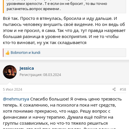
уровнями зрелости . Т е если он не бросит , то вы точно
растанетесь.вопрос времени .
Всё так. Просто я втянулась, бросила и иду дальше. И
пытаюсь человеку внушить своё видение. Но он ведь об
этом и не просил, я сама. Так что да, тут правда назревает
большая разница в уровне восприятия. И не то чтобы
кто-то виноват, ну уж так складывается
Bobnorton
и
kundi
Р
е
а
Jessica
к
ц
Регистрация: 08.03.2024
и
и
:
5 Июл 2024
#58
@nehmursya
Спасибо большое! Я очень ценю трезвость
теперь. К сожалению, на психолога пока нет средств,
хотя понимаю прекрасно, что надо. Решу вопрос с
финансами и начну терапию. Думала ещё пойти на
группы созависимых, но что-то тяжело решиться
рассказать это всё при других людях. Лучше один на