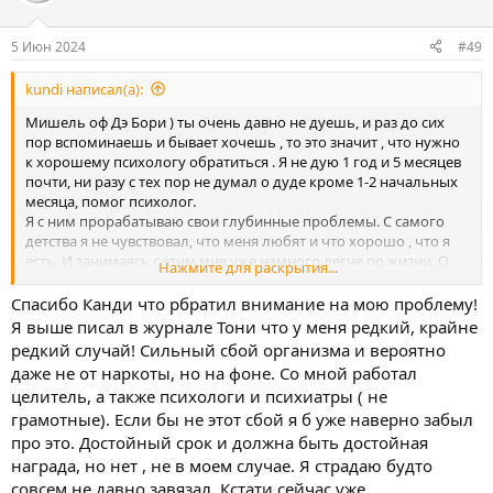
и
и
:
5 Июн 2024
#49
kundi написал(а):
Мишель оф Дэ Бори ) ты очень давно не дуешь, и раз до сих
пор вспоминаешь и бывает хочешь , то это значит , что нужно
к хорошему психологу обратиться . Я не дую 1 год и 5 месяцев
почти, ни разу с тех пор не думал о дуде кроме 1-2 начальных
месяца, помог психолог.
Я с ним прорабатываю свои глубинные проблемы. С самого
детства я не чувствовал, что меня любят и что хорошо , что я
есть. И занимаясь с этим мне уже намного легче по жизни. О
Нажмите для раскрытия...
траве я не думаю и что наркоманов бывших не бывает не
считаю. Так думают те, кто не работал над собой.
Спасибо Канди что рбратил внимание на мою проблему!
Да над собой работать трудно и западло)
Я выше писал в журнале Тони что у меня редкий, крайне
редкий случай! Сильный сбой организма и вероятно
Дело твое , это мое мнение )
даже не от наркоты, но на фоне. Со мной работал
целитель, а также психологи и психиатры ( не
грамотные). Если бы не этот сбой я б уже наверно забыл
про это. Достойный срок и должна быть достойная
награда, но нет , не в моем случае. Я страдаю будто
совсем не давно завязал. Кстати сейчас уже