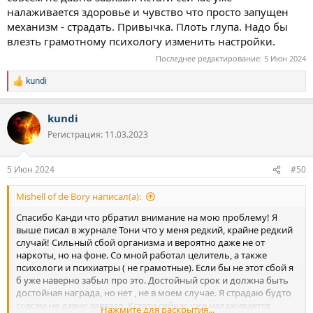
налаживается здоровье и чувство что просто запущен
механизм - страдать. Привычка. Плоть глупа. Надо бы
влезть грамотному психологу изменить настройки.
Последнее редактирование:
5 Июн 2024
kundi
Р
е
а
kundi
к
ц
Регистрация: 11.03.2023
и
и
:
5 Июн 2024
#50
Mishell of de Bory написал(а):
Спасибо Канди что рбратил внимание на мою проблему! Я
выше писал в журнале Тони что у меня редкий, крайне редкий
случай! Сильный сбой организма и вероятно даже не от
наркоты, но на фоне. Со мной работал целитель, а также
психологи и психиатры ( не грамотные). Если бы не этот сбой я
б уже наверно забыл про это. Достойный срок и должна быть
достойная награда, но нет , не в моем случае. Я страдаю будто
совсем не давно завязал. Кстати сейчас уже налаживается
Нажмите для раскрытия...