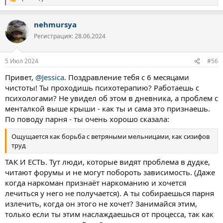
Р
е
а
nehmursya
к
ц
Регистрация: 28.06.2024
и
и
:
5 Июл 2024
#56
Привет,
@Jessica
. Поздравление тебя с 6 месяцами
чистоты! Ты проходишь психотерапию? Работаешь с
психологами? Не увидел об этом в дневника, а проблем с
менталкой выше крыши - как ты и сама это признаешь.
По поводу парня - ты очень хорошо сказала:
Ощущается как борьба с ветряными мельницами, как сизифов
труд
ТАК И ЕСТЬ. Тут люди, которые видят проблема в дудке,
читают форумы и не могут побороть зависимость. (Даже
когда наркоман признаёт наркоманию и хочется
лечиться у него не получается). А ты собираешься парня
излечить, когда он этого не хочет? Занимайся этим,
только если ты этим наслаждаешься от процесса, так как