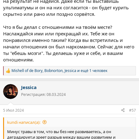
на результат не надейся. Даже если ты выставишь
ультиматумы и он на них согласится - он будет курить
скрытно или рано или поздно сорвётся.
Что я бы делал с отношениями на твоём месте?
Наслаждайся ими или прекращай их. Тебе же он
понравился именно таким? Когда вы встретились и
начали отношения он был наркоманом. Сейчас для него
ты "ебешь мозги". Ты делаешь хуже и себе, и вашим
отношениям.
Mishell of de Bory
,
Bobnorton
,
Jessica
и ещё 1 человек
Р
е
а
Jessica
к
ц
Регистрация: 08.03.2024
и
и
:
5 Июл 2024
#57
kundi написал(а):
Минус травы в том, что вы без нее развиваетесь, а он
деградирует.и зреет разрыв между вашим развитием и