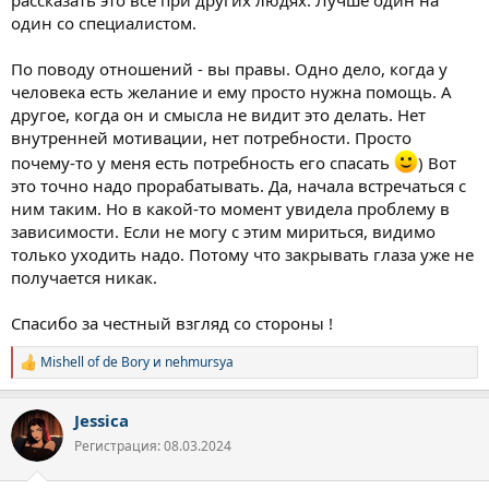
один со специалистом.
По поводу отношений - вы правы. Одно дело, когда у
человека есть желание и ему просто нужна помощь. А
другое, когда он и смысла не видит это делать. Нет
внутренней мотивации, нет потребности. Просто
почему-то у меня есть потребность его спасать
) Вот
это точно надо прорабатывать. Да, начала встречаться с
ним таким. Но в какой-то момент увидела проблему в
зависимости. Если не могу с этим мириться, видимо
только уходить надо. Потому что закрывать глаза уже не
получается никак.
Спасибо за честный взгляд со стороны !
Mishell of de Bory
и
nehmursya
Р
е
а
Jessica
к
ц
Регистрация: 08.03.2024
и
и