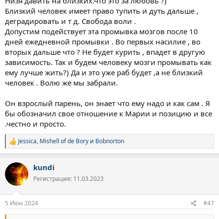
Низя давить на близких.что это за любовь ?)
Близкий человек имеет право тупить и дуть дальше ,
деградировать и т д. Свобода воли .
Допустим подействует эта промывка мозгов после 10
дней ежедневной промывки . Во первых насилие , во
вторых дальше что ? Не будет курить , впадет в другую
зависимость. Так и будем человеку мозги промывать как
ему лучше жить?) Да и это уже раб будет ,а не близкий
человек . Волю же мы забрали.
Он взрослый парень, он знает что ему надо и как сам . Я
бы обозначил свое отношение к Марии и позицию и все
.честно и просто.
Jessica
,
Mishell of de Bory
и
Bobnorton
Р
е
а
kundi
к
ц
Регистрация: 11.03.2023
и
и
:
5 Июн 2024
#47