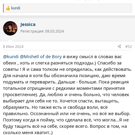
kundi
Р
е
а
Jessica
к
ц
Регистрация: 08.03.2024
и
и
:
8 Июн 2024
#52
@kundi
@Mishell of de Bory
я вижу смысл в словах вас
обеих , хоть и слегка разняться подходы.) Спасибо за
советы ! Я и сама толком не опредилась, как действовать.
Для начала я хотя бы обозначила позицию, даю время
подумать и переварить. Дальше - больше. Пока реакция
тотальное отрицание с редкими моментами принятия
(просветление). Да, люблю и очень больно, что человек
выбирает для себя не то. Хочется спасти, вытащить,
образумить. Но также есть и свобода воли, всё
правильно. Осознанный или не очень, но всё же выбор.
Поэтому когда я пойму, что сделала всё, что могла…Я не
буду тащить всё на себе, скорее всего. Вопрос в том, на
сколько меня хватит..)