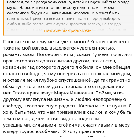
наперёд, то я правда хочу семью, детей и надежный тыл в виде
мужа. Наркоманию я точно не хочу видеть там, в моём
счастливом будущем. Зависимый человек не может быть
надёжным. Придётся всё же ставить парня перед выбором,
либо я, либо всё то, что ему так нравится. Мягко, но твёрдо.
Дам понять, что меня это всё больше не устраивает. А дальше
Нажмите для раскрытия...
уже будем думать. Раз уж за мной тут наблюдают, то я
обязательно напишу, как сложится моя история)
Простите по-моему меня здесь много! Кстати твой текст
тоже на мой взгляд, выделяется чувственностью,
романтизмом. Поговори с ним , скажи: "у меня появился
враг которого я долго считала другом, это льстец,
коварный гад которого я долго любила, он мне обещал
столько свободы, я ему поверила а он обокрал мой дом,
и оставил меня глубоко опустошенной, да так грамотно
обманул что я по сей день не знаю это он сделал или
нет. Этого врага зовут Марья Ивановна. Пойми, я по-
другому взглянула на жизнь. Я люблю неопороченую
свободу, неопороченую радость. Клетка мне не нужна. Я
хочу быть тем, что нам прививали в садике, я хочу быть
тем кем нас, детей, хотят видеть родители —
успешными, сильными, стойкими, счастливыми в меру,
в меру трудоспособными. Я хочу правильно