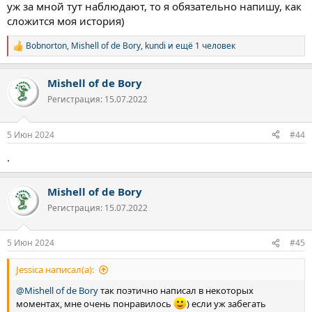
уж за мной тут наблюдают, то я обязательно напишу, как
сложится моя история)
Bobnorton
,
Mishell of de Bory
,
kundi
и ещё 1 человек
Р
е
а
Mishell of de Bory
к
ц
Регистрация: 15.07.2022
и
и
:
5 Июн 2024
#44
.
Mishell of de Bory
Регистрация: 15.07.2022
5 Июн 2024
#45
Jessica написал(а):
@Mishell of de Bory
так поэтично написал в некоторых
моментах, мне очень понравилось
) если уж забегать