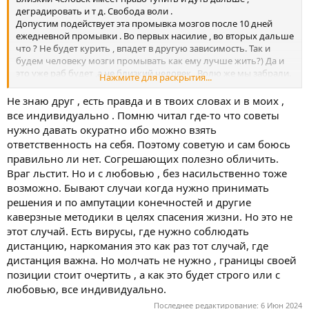
деградировать и т д. Свобода воли .
Допустим подействует эта промывка мозгов после 10 дней
ежедневной промывки . Во первых насилие , во вторых дальше
что ? Не будет курить , впадет в другую зависимость. Так и
будем человеку мозги промывать как ему лучше жить?) Да и
это уже раб будет ,а не близкий человек . Волю же мы забрали.
Нажмите для раскрытия...
Он взрослый парень, он знает что ему надо и как сам . Я бы
Не знаю друг , есть правда и в твоих словах и в моих ,
обозначил свое отношение к Марии и позицию и все .честно и
все индивидуально . Помню читал где-то что советы
просто.
нужно давать окуратно ибо можно взять
ответственность на себя. Поэтому советую и сам боюсь
правильно ли нет. Согрешающих полезно обличить.
Враг льстит. Но и с любовью , без насильственно тоже
возможно. Бывают случаи когда нужно принимать
решения и по ампутации конечностей и другие
каверзные методики в целях спасения жизни. Но это не
этот случай. Есть вирусы, где нужно соблюдать
дистанцию, наркомания это как раз тот случай, где
дистанция важна. Но молчать не нужно , границы своей
позиции стоит очертить , а как это будет строго или с
любовью, все индивидуально.
Последнее редактирование:
6 Июн 2024