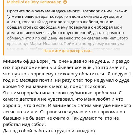
Mishell of de Bory написал(а):
Простите по-моему меня здесь много! Поговори с ним , скажи:
"у меня появился враг которого я долго считала другом, это
льстец, коварный гад которого я долго любила, он мне
обещал столько свободы, я ему поверила а он обокрал мой
дом, и оставил меня глубоко опустошенной, да так грамотно
обманул что я по сей день не знаю это он сделал или нет. Этого
врага зовут Марья Ивановна. Пойми, я по-другому взглянула
на жизнь. Я люблю неопороченую свободу, неопороченую
Нажмите для раскрытия...
радость. Клетка мне не нужна. Я хочу быть тем, что нам
прививали в садике, я хочу быть тем кем нас, детей, хотят
Мишель оф Дэ Бори ) ты очень давно не дуешь, и раз до
видеть родители — успешными, сильными, стойкими,
сих пор вспоминаешь и бывает хочешь , то это значит ,
счастливыми в меру, в меру трудоспособными. Я хочу
что нужно к хорошему психологу обратиться . Я не дую 1
правильно использовать жизненный потенциал! Ты любишь
год и 5 месяцев почти, ни разу с тех пор не думал о дуде
моего врага, а друг моего врага, может стать мне не́другом.
кроме 1-2 начальных месяца, помог психолог.
Пойми что это очень и очень серьезно ! Открой глаза, в кого
Я с ним прорабатываю свои глубинные проблемы. С
ты превратишься? Я не хочу тянуть тебя постоянно, как
слабочка, потому что трава всех делает слабоками! Я хочу
самого детства я не чувствовал, что меня любят и что
иметь жизнеспособную , здоровую семью!" В таком вот
хорошо , что я есть. И занимаясь с этим мне уже намного
примерно ракурсе сделай ему несколько раз промывающую
легче по жизни. О траве я не думаю и что наркоманов
клизму, неприятно, непристойно, матку правду в лицо,
бывших не бывает не считаю. Так думают те, кто не
подожди , посмотри, пошёл лечебный эффект или нет, ещё ,
работал над собой.
продолжи, ещё подожди. Потом уже приходить к твердым
Да над собой работать трудно и западло)
решениям . Я так с друзьями веду себя . Не поняли . Дистанция