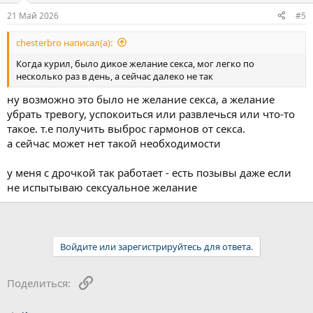
:
21 Май 2026
#5
chesterbro написал(а):
Когда курил, было дикое желание секса, мог легко по
несколько раз в день, а сейчас далеко не так
ну возможно это было не желание секса, а желание
убрать тревогу, успокоиться или развлечься или что-то
такое. т.е получить выброс гармонов от секса.
а сейчас может нет такой необходимости
у меня с дрочкой так работает - есть позывы даже если
не испытываю сексуальное желание
Войдите или зарегистрируйтесь для ответа.
Ссылка
Поделиться: