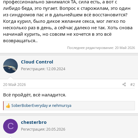
профессионально занимался ТА, сила есть, а вот с
либидо беда, это пугает. Вопрос к старожилам, это один
из синдромов пас и в дальнейшем всё восстановится?
Когда курил, было дикое желание секса, мог легко по
несколько раз в день, а сейчас далеко не так. Хоть снова
начинай курить, но совсем не хочется в это всё
возвращаться..
Последнее редактирование:
20 Май 2026
Cloud Control
Регистрация: 12.09.2024
20 Май 2026
#2
Всё пройдёт, всё наладится.
SoberBoberEveryday
и
nehmursya
Р
е
а
chesterbro
к
C
ц
Регистрация: 20.05.2026
и
и