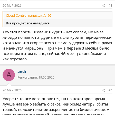
:
20 Май 2026
#3
Cloud Control написал(а):
Всё пройдёт, всё наладится.
Хочется верить. Желания курить нет совсем, но из за
либидо появляются дурные мысли курить периодически
хотя знаю что скорее всего не смогу держать себя в руках
и начнутся марафоны. При чем в первые 3 месяца было
всё норм в этом плане, сейчас 4й месяц с копейками и
как отрезало
andr
A
Регистрация: 19.05.2026
20 Май 2026
#4
Уверен что все восстановится, на на некоторое время
лучше наверно забыть о сексе, нейромедиаторы сбиты
травой, положительное закрепление на биологическом
уровне связано с травой, организм подстраивается и