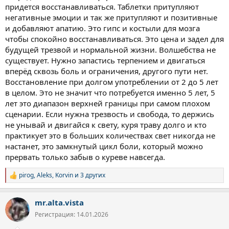
придется восстанавливаться. Таблетки притупляют
негативные эмоции и так же притупляют и позитивные
и добавляют апатию. Это гипс и костыли для мозга
чтобы спокойно восстанавливаться. Это цена и задел для
будущей трезвой и нормальной жизни. Волшебства не
существует. Нужно запастись терпением и двигаться
вперёд сквозь боль и ограничения, другого пути нет.
Восстановление при долгом употреблении от 2 до 5 лет
в целом. Это не значит что потребуется именно 5 лет, 5
лет это диапазон верхней границы при самом плохом
сценарии. Если нужна трезвость и свобода, то держись
не унывай и двигайся к свету, куря траву долго и кто
практикует это в больших количествах свет никогда не
настанет, это замкнутый цикл боли, который можно
прервать только забыв о куреве навсегда.
pirog
,
Aleks
,
Korvin
и 3 других
Р
е
а
mr.alta.vista
к
ц
Регистрация: 14.01.2026
и
и