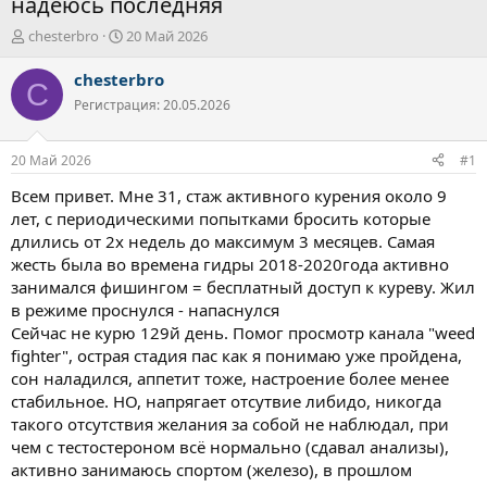
надеюсь последняя
А
Д
chesterbro
20 Май 2026
в
а
т
т
chesterbro
C
о
а
Регистрация: 20.05.2026
р
н
т
а
е
ч
20 Май 2026
#1
м
а
ы
л
Всем привет. Мне 31, стаж активного курения около 9
а
лет, с периодическими попытками бросить которые
длились от 2х недель до максимум 3 месяцев. Самая
жесть была во времена гидры 2018-2020года активно
занимался фишингом = бесплатный доступ к куреву. Жил
в режиме проснулся - напаснулся
Сейчас не курю 129й день. Помог просмотр канала "weed
fighter", острая стадия пас как я понимаю уже пройдена,
сон наладился, аппетит тоже, настроение более менее
стабильное. НО, напрягает отсутвие либидо, никогда
такого отсутствия желания за собой не наблюдал, при
чем с тестостероном всё нормально (сдавал анализы),
активно занимаюсь спортом (железо), в прошлом