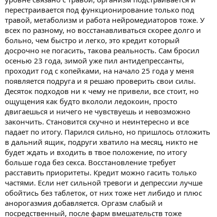
перестраивается под функционирование только под
травой, метаболизм и работа нейромедиаторов тоже. У
всех по разному, но восстанавливаться скорее долго и
больно, чем быстро и легко, это кредит который
досрочно не погасить, такова реальность. Сам бросил
осенью 23 года, зимой уже пил антидепрессанты,
проходит год с копейками, на начало 25 года у меня
появляется подруга и я решаю проверить свои силы.
Десяток подходов ни к чему не привели, все стоит, но
ощущения как будто вкололи ледокоин, просто
двигаешься и ничего не чувствуешь и невозможно
закончить. Становится скучно и неинтересно и все
падает по итогу. Парился сильно, но пришлось отложить
в дальний ящик, подруги хватило на месяц, никто не
будет ждать и входить в твое положение, по итогу
больше года без секса. Восстановление требует
расставить приоритеты. Кредит можно гасить только
частями. Если нет сильной тревоги и депрессии лучше
обойтись без таблеток, от них тоже нет либидо и плюс
анорогазмия добавляется. Оргазм слабый и
посредственный, после фарм вмешательств тоже