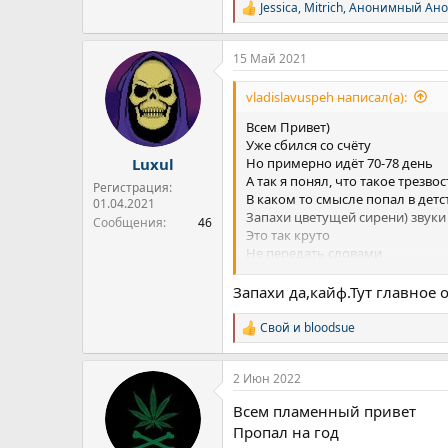
Jessica
,
Mitrich
,
Анонимный Ано
Р
е
а
15 Май 2021
к
ц
и
vladislavuspeh написал(а):
и
:
Всем Привет)
Уже сбился со счёту
Но примерно идёт 70-78 день
Luxul
А так я понял, что такое трезвос
Регистрация:
В каком то смысле попал в дет
01.04.2021
Запахи цветущей сирени) звуки
Сообщения
46
Это так круто
Не передать словами
Понял ещё одну вещь, у меня 
Из-за этого я не мог жить норм
Запахи да,кайф.Тут главно
Это ж гормон стресса)))))
А сейчас уменьшил его кардин
Свой
и
bloodsue
Р
Это такой кайф жить трезво
е
Мозги начали варить на все 20
а
Кажется, ахах
2 Июн 2022
к
Кошмары пропали, снятся ярки
ц
Всем пламенный привет
и
Уверенность в себе на высоте, 
и
Пропал на год
Поменял питание, не ем гадост
: