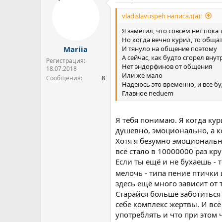
ц
и
vladislavuspeh написал(а):
и
:
Я заметил, что совсем нет пока
Но когда вечно курил, то обща
И тянуло на общение поэтому
Mariia
А сейчас, как будто сгорел внут
Регистрация:
Нет эндорфинов от общения
18.07.2018
Или же мало
Сообщения
8
Надеюсь это временно, и все бу
Главное neduem
Я тебя понимаю. Я когда кур
душевно, эмоционально, а ко
Хотя я безумно эмоциональная
всё стало в 10000000 раз кр
Если ты ещё и не бухаешь - 
мелочь - типа пение птички
здесь ещё много зависит от 
Старайся больше заботиться 
себе комплекс жертвы. И всё
употреблять и что при этом 