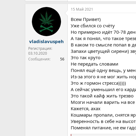
е
а
15 Май 2021
к
ц
Всем Привет)
и
и
Уже сбился со счёту
:
Но примерно идёт 70-78 ден
А так я понял, что такое трез
vladislavuspeh
В каком то смысле попал в 
Регистрация:
Запахи цветущей сирени) зв
03.10.2020
Это так круто
Сообщения
56
Не передать словами
Понял ещё одну вещь, у ме
Из-за этого я не мог жить н
Это ж гормон стресса)))))
А сейчас уменьшил его кар
Это такой кайф жить трезво
Мозги начали варить на все
Кажется, ахах
Кошмары пропали, снятся я
Уверенность в себе на высот
Поменял питание, не ем гад