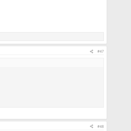
#47
#48