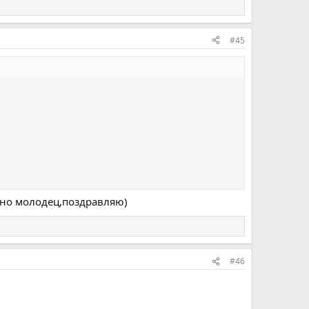
#45
чно молодец,поздравляю)
#46