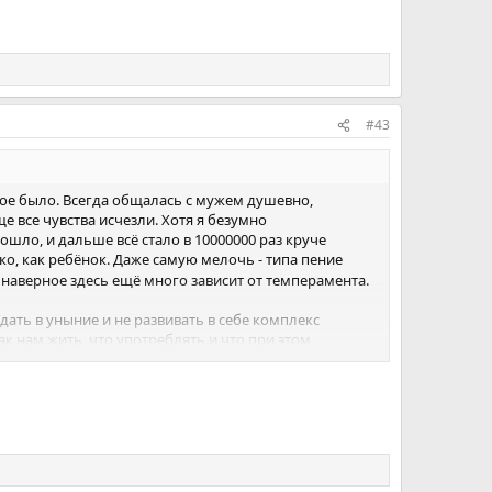
#43
акое было. Всегда общалась с мужем душевно,
ще все чувства исчезли. Хотя я безумно
рошло, и дальше всё стало в 10000000 раз круче
ко, как ребёнок. Даже самую мелочь - типа пение
наверное здесь ещё много зависит от темперамента.
адать в уныние и не развивать в себе комплекс
ак нам жить, что употреблять и что при этом