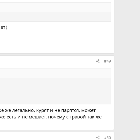
нет）
#49
 же легально, курят и не парятся, может
е есть и не мешает, почему с травой так же
#50