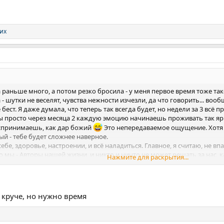
гих
а раньше много, а потом резко бросила - у меня первое время тоже т
- шутки не веселят, чувства нежности изчезли, да что говорить... вооб
ест. Я даже думала, что теперь так всегда будет, но недели за 3 всё п
 ты просто через месяца 2 каждую эмоцию начинаешь проживать так яр
оспринимаешь, как дар божий
Это непередаваемое ощущение. Хотя 
ый - тебе будет сложнее наверное.
ебе, здоровье, настроении, и всё наладиться. Главное, я считаю, не вп
о мы - Авторы нашей жизни, и никто и ничто не может решать за нас, к
Нажмите для раскрытия...
 круче, но нужно время