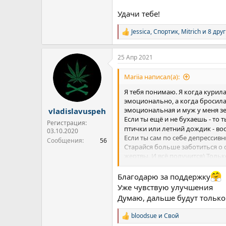
Удачи тебе!
Jessica
,
Спортик
,
Mitrich
и 8 дру
Р
е
а
25 Апр 2021
к
ц
и
Mariia написал(а):
и
:
Я тебя понимаю. Я когда курил
эмоционально, а когда бросила 
эмоциональная и муж у меня зе б
vladislavuspeh
Если ты ещё и не бухаешь - то
Регистрация:
птички или летний дождик - в
03.10.2020
Если ты сам по себе депрессивн
Сообщения
56
Старайся больше заботиться о с
жертвы. И всё получится) Тольк
чувствовать)
Благодарю за поддержку
Удачи тебе!
Уже чувствую улучшения
Думаю, дальше будут только
bloodsue
и
Свой
Р