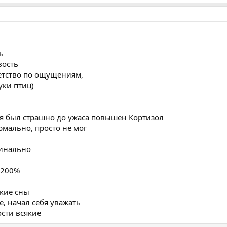
ь
вость
детство по ощущениям,
уки птиц)
ня был страшно до ужаса повышен Кортизол
ормально, просто не мог
динально
 200%
ркие сны
е, начал себя уважать
ости всякие