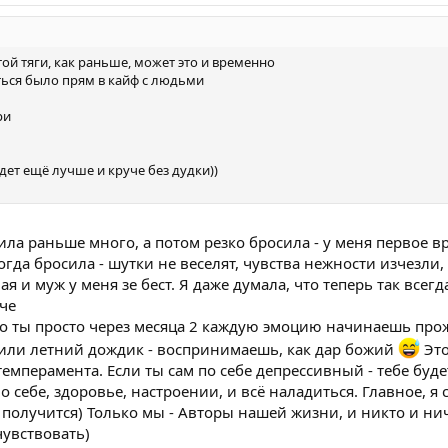
 той тяги, как раньше, может это и временно
ться было прям в кайф с людьми
ри
дет ещё лучше и круче без дудки))
ила раньше много, а потом резко бросила - у меня первое в
гда бросила - шутки не веселят, чувства нежности изчезли, 
 и муж у меня зе бест. Я даже думала, что теперь так всегд
уче
то ты просто через месяца 2 каждую эмоцию начинаешь прож
 или летний дождик - воспринимаешь, как дар божий
Это
темперамента. Если ты сам по себе депрессивный - тебе буд
о себе, здоровье, настроении, и всё наладиться. Главное, я
 получится) Только мы - Авторы нашей жизни, и никто и нич
чувствовать)