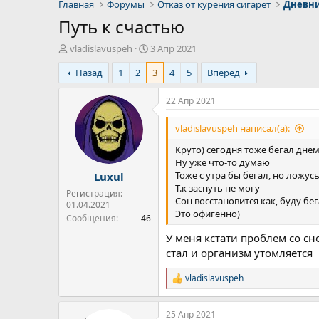
Главная
Форумы
Отказ от курения сигарет
Дневни
Путь к счастью
А
Д
vladislavuspeh
3 Апр 2021
в
а
Назад
1
2
3
4
5
Вперёд
т
т
о
а
р
н
22 Апр 2021
т
а
е
ч
vladislavuspeh написал(а):
м
а
Круто) сегодня тоже бегал днём
ы
л
Ну уже что-то думаю
а
Тоже с утра бы бегал, но ложус
Luxul
Т.к заснуть не могу
Регистрация:
Сон восстановится как, буду бег
01.04.2021
Это офигенно)
Сообщения
46
У меня кстати проблем со с
стал и организм утомляется
vladislavuspeh
Р
е
а
25 Апр 2021
к