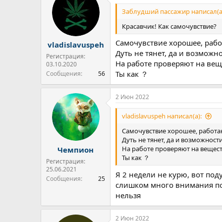
Заблудший пассажир написал(а
Красавчик! Как самочувствие?
Самочувствие хорошее, рабо
vladislavuspeh
Дуть не тянет, да и возможн
Регистрация:
На работе проверяют на вещ
03.10.2020
Ты как ？
Сообщения
56
2 Июн 2022
vladislavuspeh написал(а):
Самочувствие хорошее, работаю
Дуть не тянет, да и возможност
На работе проверяют на вещес
Чемпион
Ты как ？
Регистрация:
25.06.2021
Я 2 недели не курю, вот под
Сообщения
25
слишком много внимания полс
нельзя
2 Июн 2022