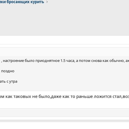
ки бросающих курить
 , настроение было приоднятное 1.5 часа, а потом снова как обычно, а
ь поздно
ать с утра
ном как таковых не было,даже как то раньше ложится стал,