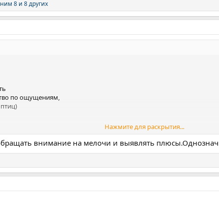
ним 8
и 8 других
ть
ство по ощущениям,
 птиц)
Нажмите для раскрытия...
был страшно до ужаса повышен Кортизол
ально, просто не мог
е обращать внимание на мелочи и выявлять плюсы.Однозна
ально
0%
е сны
начал себя уважать
и всякие