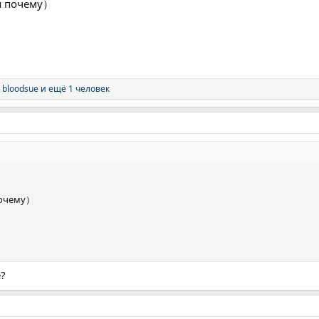
ся почему）
,
bloodsue
и ещё 1 человек
почему）
е?