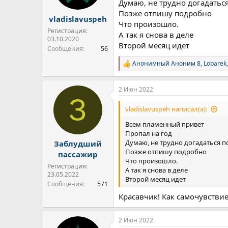
Думаю, не трудно догадать
Позже отпишу подробно
vladislavuspeh
Что произошло.
Регистрация:
А так я снова в деле
03.10.2020
Второй месяц идет
Сообщения
56
Анонимный Аноним 8
,
Lobarek
Р
е
а
2 Июн 2022
к
З
ц
и
vladislavuspeh написал(а):
и
:
Всем пламенный привет
Пропал на год
Думаю, не трудно догадаться 
Заблудший
Позже отпишу подробно
пассажир
Что произошло.
Регистрация:
А так я снова в деле
23.05.2022
Второй месяц идет
Сообщения
571
Красавчик! Как самочувстви
2 Июн 2022