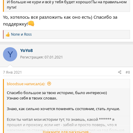
И больше не кури и всё у тебя будет хорошо!Ты на правильном
Уже чувствуются ростки уверенности в себе, возвращается
пути!
ясность мышления, настрой. Не хватает дисциплины и
последовательности действий.
Yo, хотелось все разложить как оно есть) Спасибо за
Хочется сделать еще один шаг вперед, к взрослению. Именно
поддержку!
жить полной и насыщенной событиями, чувствами,
достижениями жизнью, а не довольствоваться стабильностью
None
и
Ross
и бесчувствием.
Р
е
а
YoYo8
к
Y
ц
Регистрация: 07.01.2021
и
и
:
7 Янв 2021
#8
bloodsue написал(а):
Спасибо большое за твою историю, было интересно)
Узнаю себя в твоих словах.
Знаю, как сильно хочется поменять состояние, стать лучше.
Если ты читал мои истории тут, то знаешь, какой ****** я
прошел и прохожу, если нет - забей и просто поверь, что я
наркоман со стажем, я твой ровесник, но курил на год больше.
Нажмите для раскрытия...