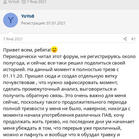
А
Д
YoYo8
7 Янв 2021
в
а
т
т
YoYo8
Y
о
а
Регистрация: 07.01.2021
р
н
т
а
е
ч
7 Янв 2021
#1
м
а
ы
л
Привет всем, ребята!
а
Периодически читал этот форум, не регистрируясь около
полугода, и сейчас все-таки решил поделиться своей
историей. На данный момент я полностью трезв с
01.11.20. Пришел сюда и создал отдельную ветку
почувствовав , что нужно зафиксировать момент,
сделать промежуточный анализ, выговориться и
получить обратную связь. Это очень важно для меня
сейчас, поскольку такого продолжительного периода
полной трезвости у меня не было, наверное, никогда с
момента начала употребления различных ПАВ, хочу
продолжать жить трезво, но последние дни ум начинает
меня убеждать в том, что перерыв уже приличный,
можно и пафнуть и вообще что я обуздал травку и