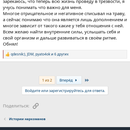
зарекаюсь, что теперь всю жизнь проведу в трезвости, я
учусь понимать что важно для меня.
Многое отрицательное и негативное списывал на траву,
а сейчас понимаю что она является лишь дополнением и
многое зависит от такого какие у тебя отношения с ней.
Всем желаю найти внутренние силы, услышать себя и
свой организм и дальше развиваться в своём ритме.
Обнял!
qdesnik:)
,
JDM
,
pyato4ok
и 6 других
Р
е
а
к
ц
и
Last
1 из 2
Вперёд
и
:
Войдите или зарегистрируйтесь для ответа.
Ссылка
Поделиться:
Истории наркоманов