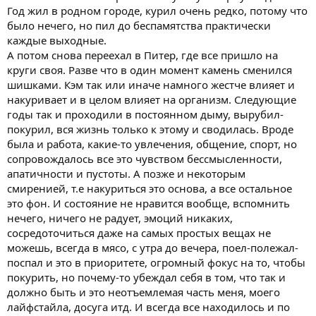
Год жил в родном городе, курил очень редко, потому что
было нечего, но пил до беспамятства практически
каждые выходные.
А потом снова переехал в Питер, где все пришло на
круги своя. Разве что в один момент камень сменился
шишками. Кэм так или иначе намного жестче влияет и
накуривает и в целом влияет на организм. Следующие
годы так и проходили в постоянном дыму, вырубил-
покурил, вся жизнь только к этому и сводилась. Вроде
была и работа, какие-то увлечения, общение, спорт, но
сопровождалось все это чувством бессмысленности,
апатичности и пустоты. А позже и некоторым
смиренией, т.е накуриться это основа, а все остальное
это фон. И состояние не нравится вообще, вспомнить
нечего, ничего не радует, эмоций никаких,
сосредоточиться даже на самых простых вещах не
можешь, всегда в мясо, с утра до вечера, поел-полежал-
поспал и это в приоритете, огромный фокус на то, чтобы
покурить, но почему-то убеждал себя в том, что так и
должно быть и это неотъемлемая часть меня, моего
лайфстайла, досуга итд. И всегда все находилось и по