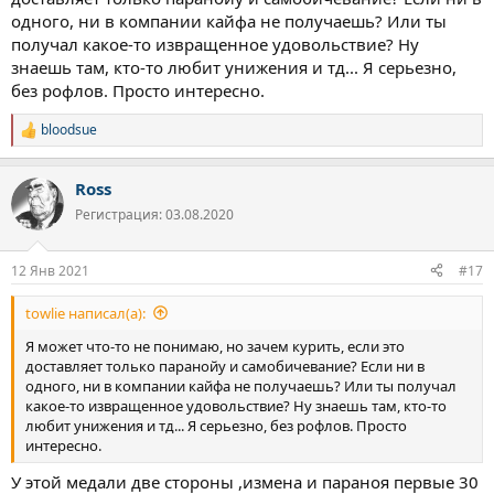
происходящего и чувствовал себя очень неуютно. Какое-то
одного, ни в компании кайфа не получаешь? Или ты
оцепенение, цеплялся за противные эмоции и раскручивал их у
получал какое-то извращенное удовольствие? Ну
себя в голове, просто война творилась, а внешне как мне
знаешь там, кто-то любит унижения и тд... Я серьезно,
казалось оставался невозмутим, хотя это не так. Порой
без рофлов. Просто интересно.
невербалика может сказать больше, чем слова.
bloodsue
Р
е
а
Ross
к
ц
Регистрация: 03.08.2020
и
и
:
12 Янв 2021
#17
towlie написал(а):
Я может что-то не понимаю, но зачем курить, если это
доставляет только паранойу и самобичевание? Если ни в
одного, ни в компании кайфа не получаешь? Или ты получал
какое-то извращенное удовольствие? Ну знаешь там, кто-то
любит унижения и тд... Я серьезно, без рофлов. Просто
интересно.
У этой медали две стороны ,измена и параноя первые 30