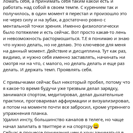
ломать себя, а принимать себя таким какой есть и
вопросам, уж прости мне мою честность и открытость.
работать над собой в своем темпе. С курением так и
Верю в тебя
получилось, в один момент я перестал и произошло это
не через силу и на зубах, а достаточно ровно с
ментальной точки зрения. Именно физиологически
было потяжелее и есть сейчас. Вот просто какая-то лень
и невозможность растормошиться. Т.Е я понимаю и знаю
что нужно делать, но не делаю. Это ключевое для меня
на данный момент. Действие и дисциплина. Тут как раз,
видимо, и нужно себя именно заставлять, начинать ни
смотря ни на что, с малого, но делать делать и еще раз
делать. И держать темп. Проявлять себя.
С привычками сейчас был некоторый пробел, потому что
я какое-то время будучи уже трезвым делал зарядку,
занимался спортом, медитировал, делал дыхательные
практики, проговаривал аффирмации и визуализировал,
а потом на моменте почти все забросил, кроме утреннего
упражнения планка.
Удалил инсту, большинство каналов в телеге, но чаще
начал залипать в твиттере и на спортсру
Сейчас в процессе понимания чем я хочу заниматься в