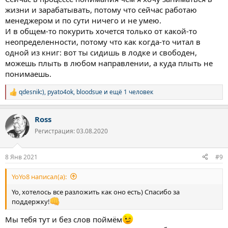
жизни и зарабатывать, потому что сейчас работаю
менеджером и по сути ничего и не умею.
И в общем-то покурить хочется только от какой-то
неопределенности, потому что как когда-то читал в
одной из книг: вот ты сидишь в лодке и свободен,
можешь плыть в любом направлении, а куда плыть не
понимаешь.
qdesnik:)
,
pyato4ok
,
bloodsue
и ещё 1 человек
Р
е
а
Ross
к
ц
Регистрация: 03.08.2020
и
и
:
8 Янв 2021
#9
YoYo8 написал(а):
Yo, хотелось все разложить как оно есть) Спасибо за
поддержку!
Мы тебя тут и без слов поймём