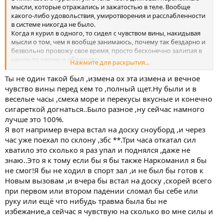
мысли, которые отражались и зажатостью в теле. Вообще
какого-либо удовольствия, умиротворения и расслабленности
в системе никогда не было.
Когда я курил в одного, то сидел с чувством вины, накидывая
мысли о том, чем я вообще занимаюсь, почему так бездарно и
безвольно провожу свое время, просто бесконечно залипая в
какую-то херню и обжираясь.
Нажмите для раскрытия...
Куря в компании, я испытывал сильные чувства страха,
которые никак не мог объяснить, меня просто потрясывало.
Ты не один такой был ,измена ох эта измена и вечное
Жестко фокусировался на каждой мелкой детали
чувство вины перед кем то ,полный щет.Ну были и в
происходящего и чувствовал себя очень неуютно. Какое-то
веселые часы ,смеха море и перекусы вкусные и конечно
оцепенение, цеплялся за противные эмоции и раскручивал их у
сигареткой догнаться..Было разное ,ну сейчас намного
себя в голове, просто война творилась, а внешне как мне
лучше это 100%.
казалось оставался невозмутим, хотя это не так. Порой
Я вот например вчера встал на доску сноуборд ,и через
невербалика может сказать больше, чем слова.
час уже поехал по склону ,збс **.Три часа откатал сил
хватило это сколько я раз упал и поднялся ,даже не
знаю..Это я к тому если бы я бы также Наркоманил я бы
не смог!Я бы не ходил в спорт зал ,и не был бы готов к
Новым вызовам ,и вчера бы встал на доску ,скорей всего
при первом или втором падении сломал бы себе или
руку или ещё что нибудь травма была бы не
избежание,а сейчас я чувствую на сколько во мне силы и