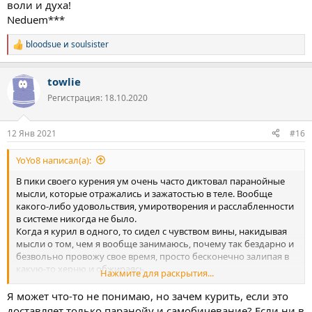
воли и духа!
Neduem***
bloodsue
и
soulsister
Р
е
а
towlie
к
ц
Регистрация: 18.10.2020
и
и
:
12 Янв 2021
#16
YoYo8 написал(а):
В пики своего курения ум очень часто диктовал паранойные
мысли, которые отражались и зажатостью в теле. Вообще
какого-либо удовольствия, умиротворения и расслабленности
в системе никогда не было.
Когда я курил в одного, то сидел с чувством вины, накидывая
мысли о том, чем я вообще занимаюсь, почему так бездарно и
безвольно провожу свое время, просто бесконечно залипая в
какую-то херню и обжираясь.
Нажмите для раскрытия...
Куря в компании, я испытывал сильные чувства страха,
которые никак не мог объяснить, меня просто потрясывало.
Я может что-то не понимаю, но зачем курить, если это
Жестко фокусировался на каждой мелкой детали
доставляет только паранойу и самобичевание? Если ни в