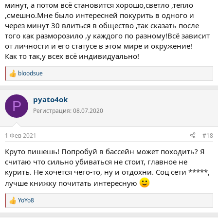
минут, а потом всё становится хорошо,светло ,тепло
,смешно.Мне было интересней покурить в одного и
через минут 30 влиться в общество ,так сказать после
того как разморозило ,у каждого по разному!Всё зависит
от личности и его статусе в этом мире и окружение!
Как то так,у всех всё индивидуально!
bloodsue
Р
е
а
pyato4ok
к
P
ц
Регистрация: 08.07.2020
и
и
:
1 Фев 2021
#18
Круто пишешь! Попробуй в бассейн может походить? Я
считаю что сильно убиваться не стоит, главное не
курить. Не хочется чего-то, ну и отдохни. Соц сети *****,
лучше книжку почитать интересную
YoYo8
Р
е