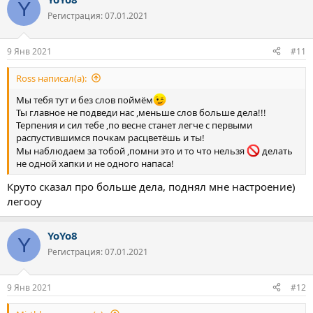
к
Y
ц
Регистрация: 07.01.2021
и
и
:
9 Янв 2021
#11
Ross написал(а):
Мы тебя тут и без слов поймём
Ты главное не подведи нас ,меньше слов больше дела!!!
Терпения и сил тебе ,по весне станет легче с первыми
распустившимся почкам расцветёшь и ты!
Мы наблюдаем за тобой ,помни это и то что нельзя
делать
не одной хапки и не одного напаса!
Круто сказал про больше дела, поднял мне настроение)
легооу
YoYo8
Y
Регистрация: 07.01.2021
9 Янв 2021
#12