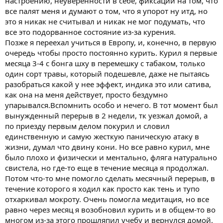
настроению, неуверенности в себе, фиксации на том, что
все палят меня и думают о том, что я упорот ну итд, но
это я никак не считывал и никак не мог подумать, что
все это подорванное состояние из-за курения.
Позже я переехал учиться в Европу, и, конечно, в первую
очередь чтобы просто постоянно курить. Курил я первые
месяца 3-4 с бонга шху в перемешку с табаком, только
один сорт травы, который подешевле, даже не пытаясь
разобраться какой у нее эффект, индика это или сатива,
как она на меня действует, просто бездумно
упарывался.Вспомнить особо и нечего. В тот момент был
вынужденный перерыв в 2 недели, тк уезжал домой, а
по приезду первым делом покурил и словил
единственную и самую жесткую паническую атаку в
жизни, думал что двину кони. Но все равно курил, мне
было плохо и физически и ментально, фляга натурально
свистела, но где-то еще в течение месяца я продолжал.
Потом что-то мне помогло сделать месячный перерыв, в
течение которого я ходил как просто как тень и тупо
отхаркивал мокроту. Очень помогла медитация, но все
равно через месяц я возобновил курить и в общем-то во
многом из-за этого прошляпил учебу и вернулся домой.