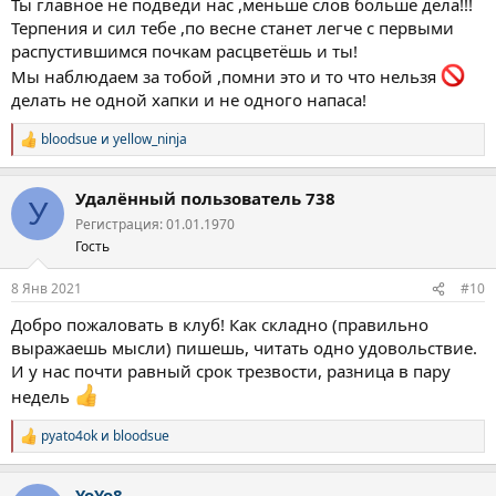
Ты главное не подведи нас ,меньше слов больше дела!!!
Терпения и сил тебе ,по весне станет легче с первыми
распустившимся почкам расцветёшь и ты!
Мы наблюдаем за тобой ,помни это и то что нельзя
делать не одной хапки и не одного напаса!
bloodsue
и
yellow_ninja
Р
е
а
Удалённый пользователь 738
к
У
ц
Регистрация: 01.01.1970
и
Гость
и
:
8 Янв 2021
#10
Добро пожаловать в клуб! Как складно (правильно
выражаешь мысли) пишешь, читать одно удовольствие.
И у нас почти равный срок трезвости, разница в пару
недель
pyato4ok
и
bloodsue
Р
е
а
YoYo8