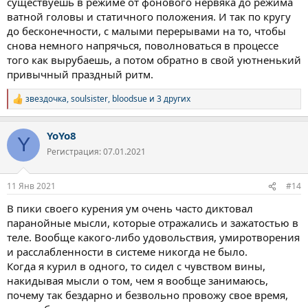
существуешь в режиме от фонового нервяка до режима
ватной головы и статичного положения. И так по кругу
до бесконечности, с малыми перерывами на то, чтобы
снова немного напрячься, поволноваться в процессе
того как вырубаешь, а потом обратно в свой уютненький
привычный праздный ритм.
звездочка
,
soulsister
,
bloodsue
и 3 других
Р
е
а
YoYo8
к
Y
ц
Регистрация: 07.01.2021
и
и
:
11 Янв 2021
#14
В пики своего курения ум очень часто диктовал
паранойные мысли, которые отражались и зажатостью в
теле. Вообще какого-либо удовольствия, умиротворения
и расслабленности в системе никогда не было.
Когда я курил в одного, то сидел с чувством вины,
накидывая мысли о том, чем я вообще занимаюсь,
почему так бездарно и безвольно провожу свое время,