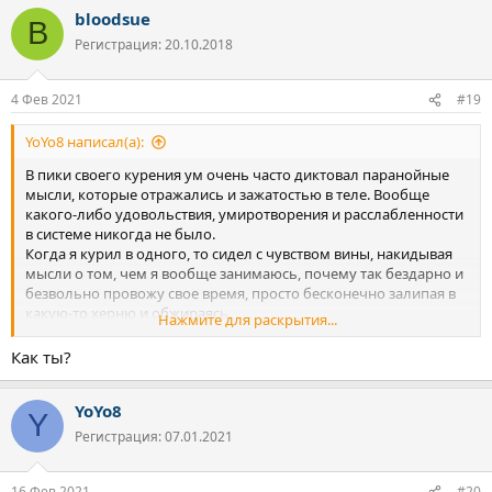
а
bloodsue
к
B
ц
Регистрация: 20.10.2018
и
и
:
4 Фев 2021
#19
YoYo8 написал(а):
В пики своего курения ум очень часто диктовал паранойные
мысли, которые отражались и зажатостью в теле. Вообще
какого-либо удовольствия, умиротворения и расслабленности
в системе никогда не было.
Когда я курил в одного, то сидел с чувством вины, накидывая
мысли о том, чем я вообще занимаюсь, почему так бездарно и
безвольно провожу свое время, просто бесконечно залипая в
какую-то херню и обжираясь.
Нажмите для раскрытия...
Куря в компании, я испытывал сильные чувства страха,
которые никак не мог объяснить, меня просто потрясывало.
Как ты?
Жестко фокусировался на каждой мелкой детали
происходящего и чувствовал себя очень неуютно. Какое-то
YoYo8
оцепенение, цеплялся за противные эмоции и раскручивал их у
Y
себя в голове, просто война творилась, а внешне как мне
Регистрация: 07.01.2021
казалось оставался невозмутим, хотя это не так. Порой
невербалика может сказать больше, чем слова.
16 Фев 2021
#20