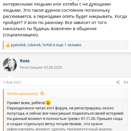
интересными людьми или хотябы с не дующими
людьми. Это такое дурное состояние потихоньку
рассеивается, а периодами опять будет накрывать. Когда
пройдет? У всех по разному. Все зависит от того
насколько ты будешь вовлечен в общение
(социализацию).
pyato4ok
,
Lobarek
,
YoYo8
и ещё 1 человек
Р
е
а
Ross
к
ц
Регистрация: 03.08.2020
и
и
:
7 Янв 2021
#4
YoYo8 написал(а):
Привет всем, ребята!
Периодически читал этот форум, не регистрируясь около
полугода, и сейчас все-таки решил поделиться своей историей.
На данный момент я полностью трезв с 01.11.20. Пришел сюда
и создал отдельную ветку почувствовав , что нужно
зафиксировать момент, сделать промежуточный анализ,