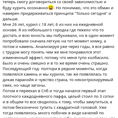
теперь смогу договориться со своей зависимостью и
буду курить осознанно
. Но понимаю, что это обман и
намерен придерживаться принципа "Только сегодня" и
дальше.
Мне 26 лет, курил с 18 лет, 6 из них на ежедневной
основе. Я из небольшого городка где тяжело что-то
достать и всю юность мы побухивали, но в один момент
попробовали сначала легкую на тот момент химку, а
потом и камень. Анализируя уже через годы, я все равно
с трудом могу понять чем же мне понравился этот
измененный эффект, потому что меня тупо колбасило.
Было и очень смешно и в то же время очень страшно.
Последующий год- полтора в редкие моменты, когда
появлялся камень и мы курили, так же появлялась то
дикая паранойя и чувство страха, то неконтролируемый
смех, но чаще загоны.
Потом я переехал в Спб и тогда начался первый этап
плотного каждодневного паффа, целый стоил по 3 сотки
и в общем-то все сводилось к тому, чтобы замутиться, а
потом бесконечно тупить с квадратной головой. Уже
тогда появлялось много побочек в виде качелей по