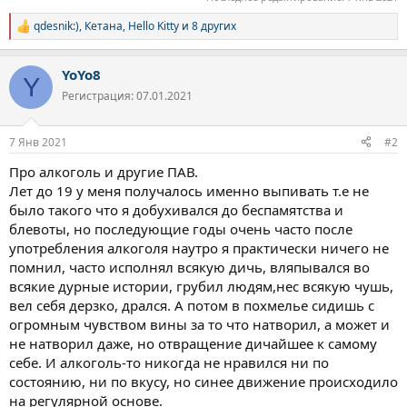
qdesnik:)
,
Кетана
,
Hello Kitty
и 8 других
Р
е
а
YoYo8
к
Y
ц
Регистрация: 07.01.2021
и
и
:
7 Янв 2021
#2
Про алкоголь и другие ПАВ.
Лет до 19 у меня получалось именно выпивать т.е не
было такого что я добухивался до беспамятства и
блевоты, но последующие годы очень часто после
употребления алкоголя наутро я практически ничего не
помнил, часто исполнял всякую дичь, вляпывался во
всякие дурные истории, грубил людям,нес всякую чушь,
вел себя дерзко, дрался. А потом в похмелье сидишь с
огромным чувством вины за то что натворил, а может и
не натворил даже, но отвращение дичайшее к самому
себе. И алкоголь-то никогда не нравился ни по
состоянию, ни по вкусу, но синее движение происходило
на регулярной основе.