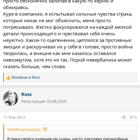
просто бесконечно залипая в какую-то херню и
обжираясь.
Куря в компании, я испытывал сильные чувства страха,
которые никак не мог объяснить, меня просто
потрясывало. Жестко фокусировался на каждой мелкой
детали происходящего и чувствовал себя очень
неуютно. Какое-то оцепенение, цеплялся за противные
эмоции и раскручивал их у себя в голове, просто война
творилась, а внешне как мне казалось оставался
невозмутим, хотя это не так. Порой невербалика может
сказать больше, чем слова.
bloodsue
и
Ross
Р
е
а
Ross
к
ц
Регистрация: 03.08.2020
и
и
:
11 Янв 2021
#15
YoYo8 написал(а):
В пики своего курения ум очень часто диктовал паранойные