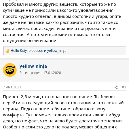
Пробовал и много других веществ, которые то же по
сути чаще не приносили какого-то удовлетворения,
просто куда-то отлетал, в диком состоянии угара, опять
же даже не пытаясь как-то распознать что это такое со
мной сейчас происходит и зачем я погружаюсь в эти
состояния. А потом и вспомнить тяжело что это за
ощущения были и зачем.
Hello Kitty
,
bloodsue
и
yellow_ninja
Р
е
а
yellow_ninja
к
ц
Регистрация: 17.01.2020
и
и
:
7 Янв 2021
#3
Привет! 2,5 месяца это опасное состояние. Ты близок
перейти на следующий левел отвыкания и это сложный
период. Подсознание тебя тянет обратно в зону
комфорта. Тут поможет только время или какое-нибудь
дело, но не факт, что на дело будет достаточно энергии.
Особенно если это дело не подразумевает общения с