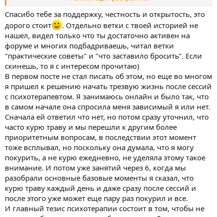
Начни с любви к себе, отметай лишнее. Забей на просирание
Спасибо тебе за поддержку, честность и открытость, это
времени в интернете, много спи, хорошо питайся, делай
дорого стоит
. Отдельно ветки с твоей историей не
зарядку, ищи новые хобби и знакомства в нем, найди приятную
нашел, видел только что ты достаточно активен на
работу и знакомься там, ищи людей общайся. Я ради этого
форуме и многих подбадриваешь, читал ветки
ушел из социальных сетей и стал реально больше хотеть
"практические советы" и "что заставило бросить". Если
общаться)
скинешь, то я с интересом прочитаю)
будет еще долго хотеться курить, но покуришь разок - тебе
В первом посте не стал писать об этом, но еще во многом
*****, как мне была кучу раз. Не срывайся, пожалуйста.
я пришел к решению начать трезвую жизнь после сессий
с психотерапевтом. Я занимаюсь онлайн и было так, что
сложно посоветовать, где взять силы, когда их нет. начни с
в самом начале она спросила меня зависимый я или нет.
того, что приведи здроровье в порядок, много работай,
Сначала ей ответил что нет, но потом сразу уточнил, что
общайся, занимайся хобби и отметай лишние времяубивалки.
часто курю траву и мы перешли к другим более
Я этим и занимаюсь, мне часто херово, хочетсч все бросить,
приоритетным вопросам, в последствии этот момент
напиться и покурить,но это как-то уже некрасиво, неинтересно,
тоже всплывал, но поскольку она думала, что я могу
интересно через больт апатию жить так, чтобы потом приятно
покурить, а не курю ежедневно, не уделяла этому такое
было вспоминать.
внимание. И потом уже занятий через 6, когда мы
разобрали основные базовые моменты я сказал, что
Держись, дружище, пиши нам еще, да побольше и подлиннее,
мне нравится грамотную речь читать
Тут редко, кто длинно
курю траву каждый день и даже сразу после сессий и
пишет, а жаль.
после этого уже может еще пару раз покурил и все.
Позадавай вопросы, буду рад помочь тебе не сорваться! Но на
И главный тезис психотерапии состоит в том, чтобы не
данный момент нечего добавить по твоим нынешним