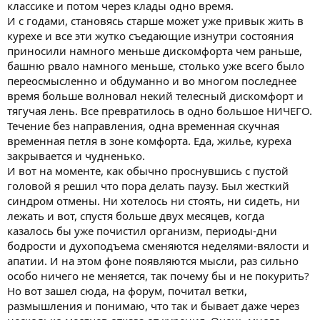
классике и потом через клады одно время.
И с годами, становясь старше может уже привык жить в
курехе и все эти жутко съедающие изнутри состояния
приносили намного меньше дискомфорта чем раньше,
башню рвало намного меньше, столько уже всего было
переосмысленно и обдуманно и во многом последнее
время больше волновал некий телесный дискомфорт и
тягучая лень. Все превратилось в одно большое НИЧЕГО.
Течение без направления, одна временная скучная
временная петля в зоне комфорта. Еда, жилье, куреха
закрывается и чудненько.
И вот на моменте, как обычно проснувшись с пустой
головой я решил что пора делать паузу. Был жесткий
синдром отмены. Ни хотелось ни стоять, ни сидеть, ни
лежать и вот, спустя больше двух месяцев, когда
казалось бы уже почистил организм, периоды-дни
бодрости и духоподъема сменяются неделями-вялости и
апатии. И на этом фоне появляются мысли, раз сильно
особо ничего не меняется, так почему бы и не покурить?
Но вот зашел сюда, на форум, почитал ветки,
размышления и понимаю, что так и бывает даже через