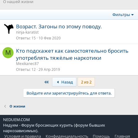
О нашей жизни
Фильтры
Возраст. Загоны по этому поводу.
ninja-karatist
Ответы
15
10 Фев 2020
Кто подскажет как самостоятельно бросить
M
употреблять тяжёлые наркотики
Mexikanec87
Ответы
12
29 Апр 2019
First
Назад
2 из 2
Войдите или зарегистрируйтесь для ответа.
О жизни
NEDUEM.COM
Недуем - Форум бросающих курить (форум бывших
наркозависимых).
Условия и правила
Конфиденциальность
Помощь
Главная