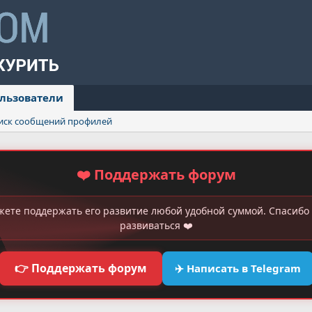
льзователи
иск сообщений профилей
❤️ Поддержать форум
жете поддержать его развитие любой удобной суммой. Спасибо 
развиваться ❤️
👉 Поддержать форум
✈️ Написать в Telegram