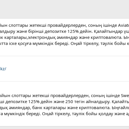
 слоттары жетекші провайдерлерден, соның ішінде Aviator
лдыру және бірінші депозитке 125% дейін. Қалайтындар үші
банк карталары,электрондық әмияндар және криптовалюта. Ы
тта іске қосуға мүмкіндік береді. Оңай тіркелу, тәулік бой
.kz/
йын слоттары жетекші провайдерлерден, соның ішінде Sweet 
і депозитке 125% дейін және 250 тегін айналдыру. Қалай
ондық әмияндар, банк карталары және криптовалюта. Ыңғайл
ға мүмкіндік береді. Оңай тіркелу, тәулік бойы қолдау және