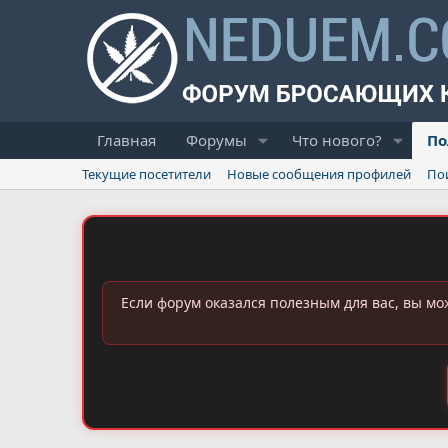
Главная
Форумы
Что нового?
По
Текущие посетители
Новые сообщения профилей
По
Если форум оказался полезным для вас, вы мо