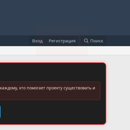
Вход
Регистрация
Поиск
каждому, кто помогает проекту существовать и