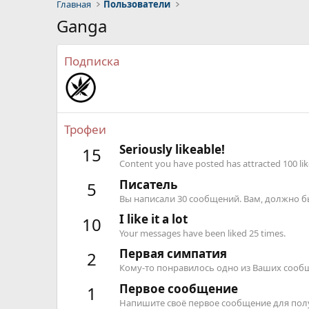
Главная
Пользователи
Ganga
Подписка
Трофеи
Seriously likeable!
15
Content you have posted has attracted 100 lik
Писатель
5
Вы написали 30 сообщений. Вам, должно бы
I like it a lot
10
Your messages have been liked 25 times.
Первая симпатия
2
Кому-то понравилось одно из Ваших сооб
Первое сообщение
1
Напишите своё первое сообщение для полу