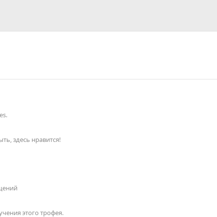
es.
ть, здесь нравится!
щений
чения этого трофея.