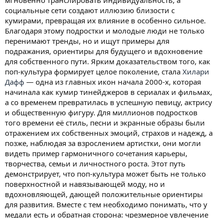
мгновенно транслировать индивидуальность, а
социальные сети создают иллюзию близости с
кумирами, превращая их влияние в особенно сильное.
Благодаря этому подростки и молодые люди не только
перенимают тренды, но и ищут примеры для
подражания, ориентиры для будущего и вдохновение
для собственного пути. Ярким доказательством того, как
поп-культура формирует целое поколение, стала
Хилари
Дафф
— одна из главных икон начала 2000-х, которая
начинала как кумир тинейджеров в сериалах и фильмах,
а со временем превратилась в успешную певицу, актрису
и общественную фигуру. Для миллионов подростков
того времени её стиль, песни и экранные образы были
отражением их собственных эмоций, страхов и надежд, а
позже, наблюдая за взрослением артистки, они могли
видеть пример гармоничного сочетания карьеры,
творчества, семьи и личностного роста. Этот путь
демонстрирует, что поп-культура может быть не только
поверхностной и навязывающей моду, но и
вдохновляющей, дающей положительные ориентиры
для развития. Вместе с тем необходимо понимать, что у
медали есть и обратная сторона: чрезмерное увлечение