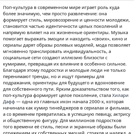
Поп-культура в современном мире играет роль куда
более значимую, чем просто развлечение: она
формирует стиль, мировоззрение и ценности молодежи,
становится частью идентичности целых поколений и
напрямую влияет на их жизненные ориентиры. Музыка
помогает выражать эмоции и находить «своих», кино и
сериалы дарят образы ролевых моделей, мода позволяет
мгновенно транслировать индивидуальность, а
социальные сети создают иллюзию близости с
кумирами, превращая их влияние в особенно сильное.
Благодаря этому подростки и молодые люди не только
перенимают тренды, но и ищут примеры для
подражания, ориентиры для будущего и вдохновение
для собственного пути. Ярким доказательством того, как
поп-культура формирует целое поколение, стала
Хилари
Дафф
— одна из главных икон начала 2000-х, которая
начинала как кумир тинейджеров в сериалах и фильмах,
а со временем превратилась в успешную певицу, актрису
и общественную фигуру. Для миллионов подростков
того времени её стиль, песни и экранные образы были
отражением их собственных эмоций, страхов и надежд, а