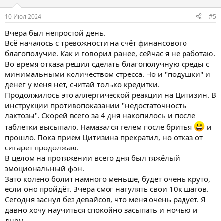
и
:
10 Июл 2024
#5
Вчера был непростой день.
Всё началось с тревожности на счёт финансового
благополучие. Как и говорил ранее, сейчас я не работаю.
Во время отказа решил сделать благополучную среды с
минимальными количеством стресса. Но и "подушки" и
денег у меня нет, считай только кредитки.
Продолжилось это аллергической реакции на Цитизин. В
инструкции противопоказании "недостаточность
лактозы". Скорей всего за 4 дня накопилось и после
таблетки высыпало. Намазался гелем после бритья
и
прошло. Пока приём Цитизина прекратил, но отказ от
сигарет продолжаю.
В целом на протяжении всего дня был тяжёлый
эмоциональный фон.
Зато колено болит намного меньше, будет очень круто,
если оно пройдёт. Вчера смог нагулять свои 10к шагов.
Сегодня заснул без девайсов, что меня очень радует. Я
давно хочу научиться спокойно засыпать и ночью и
днём.