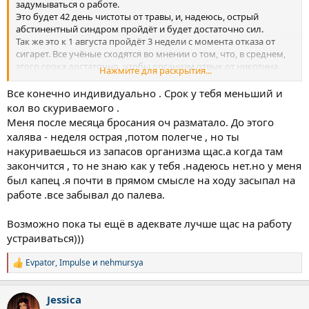
задумываться о работе.
Это будет 42 день чистоты от травы, и, надеюсь, острый
абстинентный синдром пройдёт и будет достаточно сил.
Так же это к 1 августа пройдёт 3 недели с момента отказа от
сигарет. Все учёные сходятся во мнении о том, что, в среднем,
этого срока достаточно, чтобы организм отвык от никотина.
Нажмите для раскрытия...
Колено практически не беспокоит, стараюсь пройти 10к шагов
в день, благо погода располагает.
Все конечно индивидуально . Срок у тебя меньший и
Отказался от лактозы, а то живот выкручивает от неё.
кол во скуриваемого .
Либидо даёт о себе знать, это тоже радует.
Меня после месяца бросания оч разматало. До этого
халява - неделя острая ,потом полегче , но ты
NEDUEM
накуриваешься из запасов организма щас.а когда там
закончится , то не знаю как у тебя .надеюсь нет.но у меня
был капец .я почти в прямом смысле на ходу засыпал на
работе .все забывал до палева.
Возможно пока ты ещё в адеквате лучше щас на работу
устраиваться)))
Evpator
,
Impulse
и
nehmursya
Р
е
а
Jessica
к