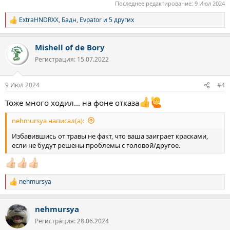
Последнее редактирование:
9 Июл 2024
ExtraHNDRXX
,
Бадн
,
Evpator
и 5 других
Р
е
а
Mishell of de Bory
к
ц
Регистрация: 15.07.2022
и
и
:
9 Июл 2024
#4
Тоже много ходил... на фоне отказа
nehmursya написал(а):
Избавившись от травы не факт, что ваша заиграет красками,
если не будут решены проблемы с головой/другое.
nehmursya
Р
е
а
nehmursya
к
ц
Регистрация: 28.06.2024
и