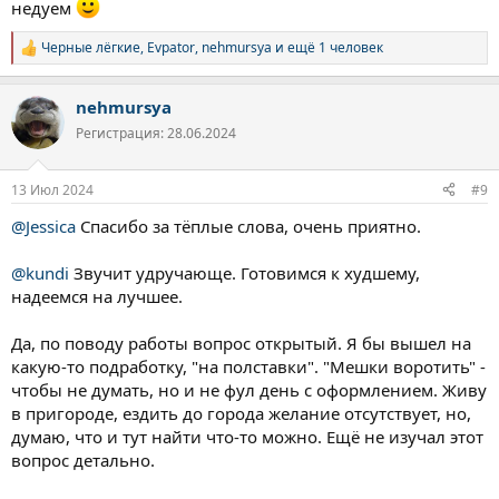
недуем
Черные лёгкие
,
Evpator
,
nehmursya
и ещё 1 человек
Р
е
а
nehmursya
к
ц
Регистрация: 28.06.2024
и
и
:
13 Июл 2024
#9
@Jessica
Спасибо за тёплые слова, очень приятно.
@kundi
Звучит удручающе. Готовимся к худшему,
надеемся на лучшее.
Да, по поводу работы вопрос открытый. Я бы вышел на
какую-то подработку, "на полставки". "Мешки воротить" -
чтобы не думать, но и не фул день с оформлением. Живу
в пригороде, ездить до города желание отсутствует, но,
думаю, что и тут найти что-то можно. Ещё не изучал этот
вопрос детально.