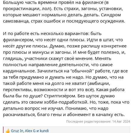
Большую часть времени провёл на фрилансе (в
прокрастинации, лол). Есть страхи, загоны, установки,
которые мешают нормально делать делать. Синдром
самозванца, страх ошибок и последующего осуждения.
И по работе есть несколько вариантов: быть
фрилансером, что несёт одни плюсы. Идти в штат, что
несёт другие плюсы. Думаю, позже распишу конкретнее
про плюсы и минусы и загоны. И мне будет полезно, и,
глядишь, участники скажут своё мнение. Менять
полностью направление деятельности, что самое
кардинальное. Зачилиться на "обычной" работе, где все
за тебя придумано и думать не надо. Но думаю, что на
такой работе меня на долго не хватит (амбиции,
перспективы, возможности и вот это всё). Какая работа
была бы по душе? Стриптизёром. Без шуток думаю
сделать это своим хобби-подработкой. Но, тоже, пока что
детально вопрос не изучал. Понимаю, что надо
раскачиваться, благо гены и абонемент в качалку есть.
Последнее редактирование:
14 Авг 2024
Gruz In
,
Alex G
и
kundi
Р