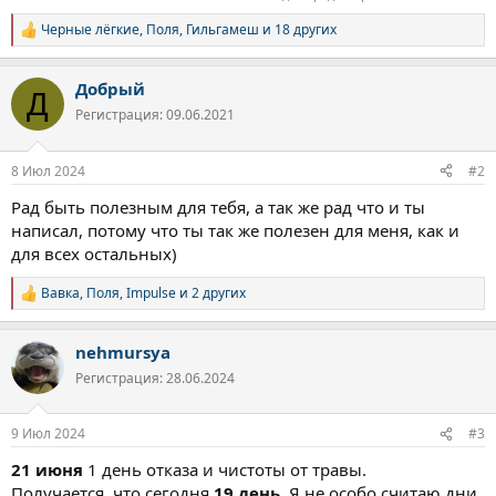
Черные лёгкие
,
Поля
,
Гильгамеш
и 18 других
Р
е
а
Добрый
к
Д
ц
Регистрация: 09.06.2021
и
и
:
8 Июл 2024
#2
Рад быть полезным для тебя, а так же рад что и ты
написал, потому что ты так же полезен для меня, как и
для всех остальных)
Вавка
,
Поля
,
Impulse
и 2 других
Р
е
а
nehmursya
к
ц
Регистрация: 28.06.2024
и
и
:
9 Июл 2024
#3
21 июня
1 день отказа и чистоты от травы.
Получается, что сегодня
19 день.
Я не особо считаю дни,