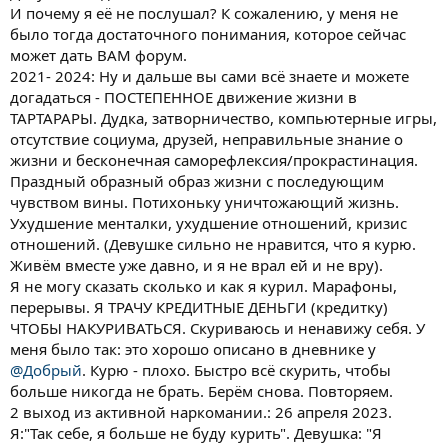
И почему я её не послушал? К сожалению, у меня не
было тогда достаточного понимания, которое сейчас
может дать ВАМ форум.
2021- 2024: Ну и дальше вы сами всё знаете и можете
догадаться - ПОСТЕПЕННОЕ движение жизни в
ТАРТАРАРЫ. Дудка, затворничество, компьютерные игры,
отсутствие социума, друзей, неправильные знание о
жизни и бесконечная саморефлексия/прокрастинация.
Праздный образный образ жизни с последующим
чувством вины. Потихоньку уничтожающий жизнь.
Ухудшение менталки, ухудшение отношений, кризис
отношений. (Девушке сильно не нравится, что я курю.
Живём вместе уже давно, и я не врал ей и не вру).
Я не могу сказать сколько и как я курил. Марафоны,
перерывы. Я ТРАЧУ КРЕДИТНЫЕ ДЕНЬГИ (кредитку)
ЧТОБЫ НАКУРИВАТЬСЯ. Скуриваюсь и ненавижу себя. У
меня было так: это хорошо описано в дневнике у
@Добрый
. Курю - плохо. Быстро всё скурить, чтобы
больше никогда не брать. Берём снова. Повторяем.
2 выход из активной наркомании.: 26 апреля 2023.
Я:"Так себе, я больше не буду курить". Девушка: "Я