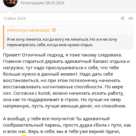
ц
Регистрация: 08.03.2024
и
и
:
13 Июл 2024
#8
nehmursya написал(а):
Я не хочу ленится, когда могу не лениться. Но и я не хочу
перенапрягать себя, когда мне нужен отдых.
Привет! Отличный подход, я тоже такому следовала.
Главное стараться держать адекватный баланс отдыха и
нагрузки, тут надо прислушиваться к себе, что тебе
больше нужно в данный момент. Надо дать себе
восстановиться, но при этом потихонечку начинать
восстанавливать когнитивные способности. По мере
сил. Согласна с kundi, можно начинать искать работу,
она как-то поддерживает в строю. Но лучше не овер
напряжную, пусть лучше меньше денег, но спокойнее.
А вообще, у тебя всё получится! Ты адекватный
сообразительный парень, просто дудка сбила с пути, как
и всех нас. Верь в себя, мы в тебя уже верим! Удачи,