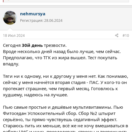
е
а
nehmursya
к
ц
Регистрация: 28.06.2024
и
и
:
18 Июл 2024
#10
Сегодня
30й день
трезвости.
Вроде несколько дней назад было лучше, чем сейчас.
Предполагаю, что ТГК из жира вышел. Тест покупать
впадлу.
Тяги ни к одному, ни к другому у меня нет. Как понимаю,
сейчас у меня начнётся вторая стадия - ПАС. У кого-то он
протекает страшнее, чем первый месяц. Готовлюсь к
худшему, надеюсь на лучшее.
Пью самые простые и дешёвые мультивитамины. Пью
Фитоседан Успокоительный сбор. Сбор №2 штырит
серьёзно, ты прямо чувствуешь седативный эффект.
Стараюсь пить их меньше, всё же не хочу вмешиваться в
работу ЦНС и учусь преодолевать стрессы и тревожность