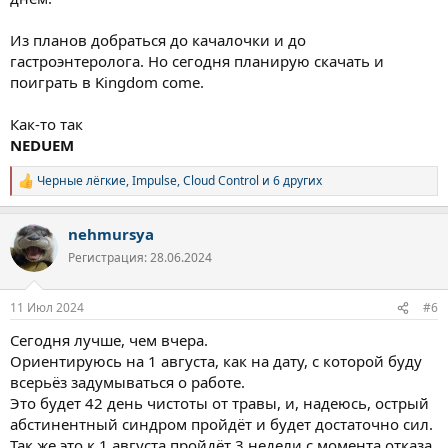
Из планов добраться до качалочки и до
гастроэнтеролога. Но сегодня планирую скачать и
поиграть в Kingdom come.
Как-то так
NEDUEM
Черные лёгкие
,
Impulse
,
Cloud Control
и 6 других
Р
е
а
nehmursya
к
ц
Регистрация: 28.06.2024
и
и
:
11 Июл 2024
#6
Сегодня лучше, чем вчера.
Ориентируюсь на 1 августа, как на дату, с которой буду
всерьёз задумываться о работе.
Это будет 42 день чистоты от травы, и, надеюсь, острый
абстинентный синдром пройдёт и будет достаточно сил.
Так же это к 1 августа пройдёт 3 недели с момента отказа