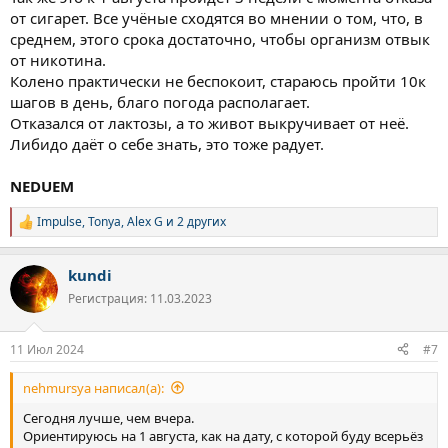
от сигарет. Все учёные сходятся во мнении о том, что, в
среднем, этого срока достаточно, чтобы организм отвык
от никотина.
Колено практически не беспокоит, стараюсь пройти 10к
шагов в день, благо погода располагает.
Отказался от лактозы, а то живот выкручивает от неё.
Либидо даёт о себе знать, это тоже радует.
NEDUEM
Impulse
,
Tonya
,
Alex G
и 2 других
Р
е
а
kundi
к
ц
Регистрация: 11.03.2023
и
и
:
11 Июл 2024
#7
nehmursya написал(а):
Сегодня лучше, чем вчера.
Ориентируюсь на 1 августа, как на дату, с которой буду всерьёз