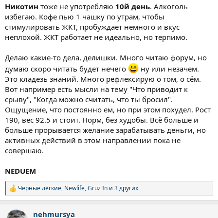
Никотин
тоже не употребляю
10й день
. Алкоголь
избегаю. Кофе пью 1 чашку по утрам, чтобы
стимулировать ЖКТ, пробуждает немного и вкус
неплохой. ЖКТ работает не идеально, но терпимо.
Делаю какие-то дела, делишки. Много читаю форум, но
думаю скоро читать будет нечего
ну или незачем.
Это кладезь знаний. Много рефлексирую о том, о сём.
Вот например есть мысли на тему "Что приводит к
срыву", "Когда можно считать, что ты бросил".
Ощущение, что постоянно ем, но при этом похудел. Рост
190, вес 92.5 и стоит. Норм, без худобы. Всё больше и
больше прорывается желание зарабатывать деньги, но
активных действий в этом направлении пока не
совершаю.
NEDUEM
Черные лёгкие
,
Newlife
,
Gruz In
и 3 других
Р
е
а
nehmursya
к