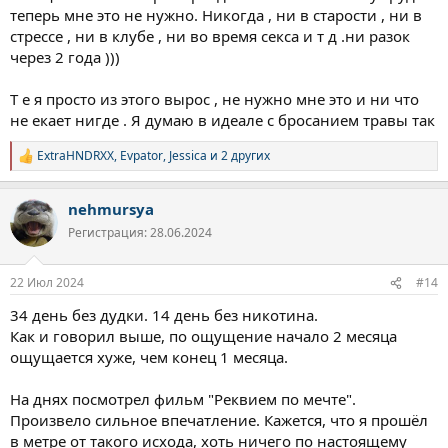
теперь мне это не нужно. Никогда , ни в старости , ни в
стрессе , ни в клубе , ни во время секса и т д .ни разок
через 2 года )))
Т е я просто из этого вырос , не нужно мне это и ни что
не екает нигде . Я думаю в идеале с бросанием травы так
ExtraHNDRXX
,
Evpator
,
Jessica
и 2 других
Р
е
а
nehmursya
к
ц
Регистрация: 28.06.2024
и
и
:
22 Июл 2024
#14
34 день без дудки. 14 день без никотина.
Как и говорил выше, по ощущение начало 2 месяца
ощущается хуже, чем конец 1 месяца.
На днях посмотрел фильм "Реквием по мечте".
Произвело сильное впечатление. Кажется, что я прошёл
в метре от такого исхода, хоть ничего по настоящему