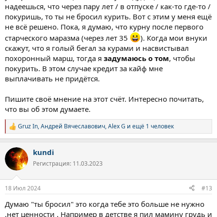
надеешься, что через пару лет / в отпуске / как-то где-то /
покуришь, то ты не бросил курить. Вот с этим у меня ещё
не всё решено. Пока, я думаю, что курну после первого
старческого маразма (через лет 35
). Когда мои внуки
скажут, что я голый бегал за курами и насвистывал
похоронный марш, тогда я
задумаюсь о том
, чтобы
покурить. В этом случае кредит за кайф мне
выплачивать не придётся.
Пишите своё мнение на этот счёт. Интересно почитать,
что вы об этом думаете.
Gruz In
,
Андрей Вячеславович
,
Alex G
и ещё 1 человек
Р
е
а
kundi
к
ц
Регистрация: 11.03.2023
и
и
:
18 Июл 2024
#13
Думаю "ты бросил" это когда тебе это больше не нужно
.нет ценности . Например в детстве я пил мамину грудь и