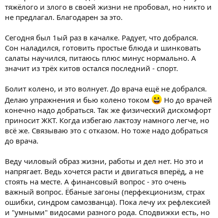
тяжёлого и злого в своей жизни не пробовал, но никто и
не предлагал. Благодарен за это.
Сегодня был 1ый раз в качалке. Радует, что добрался.
Сон наладился, готовить простые блюда и шинковать
салаты научился, питаюсь плюс минус нормально. А
значит из трёх китов остался последний - спорт.
Болит колено, и это волнует. До врача ещё не добрался.
Делаю упражнения и бью колено током
Но до врачей
конечно надо добраться. Так же физический дискомфорт
приносит ЖКТ. Когда избегаю лактозу намного легче, но
всё же. Связываю это с отказом. Но тоже надо добраться
до врача.
Веду чиловый образ жизни, работы и дел нет. Но это и
напрягает. Ведь хочется расти и двигаться вперёд, а не
стоять на месте. А финансовый вопрос - это очень
важный вопрос. Ёбаные загоны (перфекционизм, страх
ошибки, синдром самозванца). Пока лечу их рефлексией
и "умными" видосами разного рода. Сподвижки есть, но