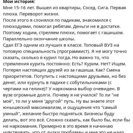
Мои история:
Мне 15-16 лет. Вышел из квартиры, Сосед. Сига. Первая
плюха. Переворот жизни.
После этого я слонялся по падикам, знакомился с
плюходуями, помогал ребятам. Деньги не в достатке.
Поэтому ходим, стреляем плюхи, помогает с гашишом.
Параллельно окончание школы.
Сдал ЕГЭ одним из лучших в классе. Топовый ВУЗ на
топовую специальность (программист). Я не могу точно
сказать, сколько я курил тогда. Но важно то, что
стремления курить постоянно: Есть? Курим. Нет? Ищем.
Потерял настоящих друзей из за гашиша. Как? Смена
приоритетов. Потупить с настоящими друзьями, но без
денег, или курнуть в падике с собутильниками (с
чертами на гелике)? У наркомана выбор очевиден. В
вузе огромные долги. Почему я не учился? То ли "не
моё", то ли у меня "другой" путь. Ну вы знаете этот
юнышеский максимализм, и ощущения что "самый
умный", желание быстро подняться. Бизнесы буду
делать, вот это всё. Сложно сказать, как было бы, если бы
не наркомания. Примерно в это время я начинаю
чувствовать, что от дудки проблемы и мне это не надо.