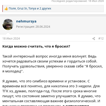
Последнее редактирование:
18 Июл 2024
Поля
,
Gruz In
,
Tonya
и 2 других
Р
е
а
nehmursya
к
ц
Регистрация: 28.06.2024
и
и
:
18 Июл 2024
#12
Когда можно считать, что я бросил?
Такой интересный вопрос иногда меня волнует. Ведь
хочется радоваться своим успехам и гордиться собой.
Получать удовольствия, уверенно сказав себе "Я бросил,
я молодец!".
Я думаю, что это симбиоз времени и установок. С
временем всё понятно, для никотина это 3 недели. Для
ТГК хз, думаю, полгода-год. После этого срока многие
пишут, что состояние заметно улучшается. Я думаю, что
ментальная составляющая важнее физиологической. И
тут нужна проверка не временем,
а ситуациями
.