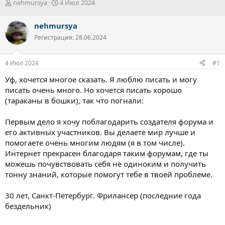
А
Д
nehmursya
4 Июл 2024
в
а
т
т
nehmursya
о
а
Регистрация: 28.06.2024
р
н
т
а
е
ч
4 Июл 2024
#1
м
а
ы
л
Уф, хочется многое сказать. Я люблю писать и могу
а
писать очень много. Но хочется писать хорошо
(тараканы в бошки), так что погнали:
Первым дело я хочу поблагодарить создателя форума и
его активных участников. Вы делаете мир лучше и
помогаете очень многим людям (я в том числе).
Интернет прекрасен благодаря таким форумам, где ты
можешь почувствовать себя не одиноким и получить
тонну знаний, которые помогут тебе в твоей проблеме.
30 лет, Санкт-Петербург. Фрилансер (последние года
бездельник)