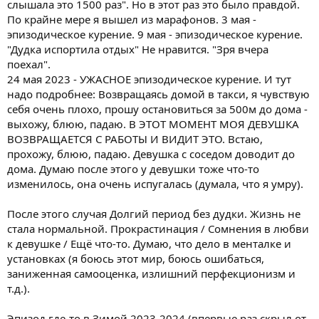
слышала это 1500 раз". Но в этот раз это было правдой.
По крайне мере я вышел из марафонов. 3 мая -
эпизодическое курение. 9 мая - эпизодическое курение.
"Дудка испортила отдых" Не нравится. "Зря вчера
поехал".
24 мая 2023 - УЖАСНОЕ эпизодическое курение. И тут
надо подробнее: Возвращаясь домой в такси, я чувствую
себя очень плохо, прошу остановиться за 500м до дома -
выхожу, блюю, падаю. В ЭТОТ МОМЕНТ МОЯ ДЕВУШКА
ВОЗВРАЩАЕТСЯ С РАБОТЫ И ВИДИТ ЭТО. Встаю,
прохожу, блюю, падаю. Девушка с соседом доводит до
дома. Думаю после этого у девушки тоже что-то
изменилось, она очень испугалась (думала, что я умру).
После этого случая Долгий период без дудки. Жизнь не
стала нормальной. Прокрастинация / Сомнения в любви
к девушке / Ещё что-то. Думаю, что дело в менталке и
установках (я боюсь этот мир, боюсь ошибаться,
заниженная самооценка, излишний перфекционизм и
т.д.).
Эпизод где-то в Зимой 2023-2024 (впервые раз скрыл от