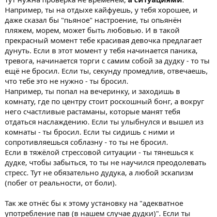
Например, ты на отдыхе кайфуешь, у тебя хорошее, и
даже сказал бы "пьяное" настроение, ты опьянён
пляжем, морем, может быть любовью. И в такой
прекрасный момент тебе красивая девочка предлагает
дунуть. Если в этот момент у тебя начинается паника,
тревога, начинается торги с самим собой за дудку - то ты
ещё не бросил. Если ты, секунду промедлив, отвечаешь,
что тебе это не нужно - ты бросил.
Например, ты попал на вечеринку, и заходишь в
комнату, где по центру стоит роскошный бонг, а вокруг
него счастливые растаманы, которые манят тебя
отдаться наслаждению. Если ты улыбнулся и вышел из
комнаты - ты бросил. Если ты сидишь с ними и
сопротивляешься соблазну - то ты не бросил.
Если в тяжёлой стрессовой ситуации - ты тянешься к
дудке, чтобы забыться, то ты не научился преодолевать
стресс. Тут не обязательно дудука, а любой эскапизм
(побег от реальности, от боли).
Так же отнёс бы к этому установку на "адекватное
употребление пав (в нашем случае дудки)". Если ты