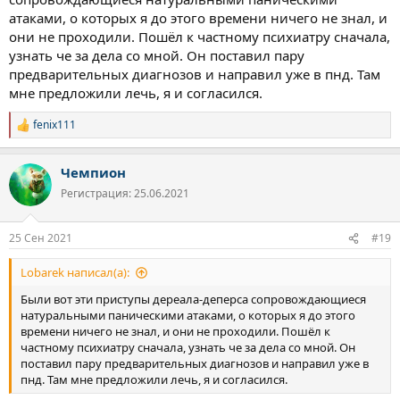
атаками, о которых я до этого времени ничего не знал, и
они не проходили. Пошёл к частному психиатру сначала,
узнать че за дела со мной. Он поставил пару
предварительных диагнозов и направил уже в пнд. Там
мне предложили лечь, я и согласился.
fenix111
Р
е
а
Чемпион
к
ц
Регистрация: 25.06.2021
и
и
:
25 Сен 2021
#19
Lobarek написал(а):
Были вот эти приступы дереала-деперса сопровождающиеся
натуральными паническими атаками, о которых я до этого
времени ничего не знал, и они не проходили. Пошёл к
частному психиатру сначала, узнать че за дела со мной. Он
поставил пару предварительных диагнозов и направил уже в
пнд. Там мне предложили лечь, я и согласился.