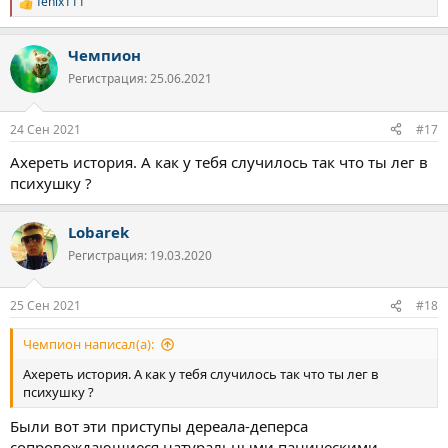
fenix111
Р
е
а
Чемпион
к
ц
Регистрация: 25.06.2021
и
и
:
24 Сен 2021
#17
Ахереть история. А как у тебя случилось так что ты лег в
психушку ?
Lobarek
Регистрация: 19.03.2020
25 Сен 2021
#18
Чемпион написал(а):
Ахереть история. А как у тебя случилось так что ты лег в
психушку ?
Были вот эти приступы дереала-деперса
сопровождающиеся натуральными паническими