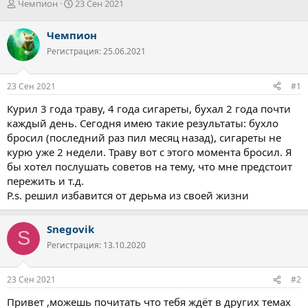
А
Д
Чемпион
23 Сен 2021
в
а
т
т
Чемпион
о
а
Регистрация: 25.06.2021
р
н
т
а
е
ч
23 Сен 2021
#1
м
а
ы
л
Курил 3 года траву, 4 года сигареты, бухал 2 года почти
а
каждый день. Сегодня имею такие результаты: бухло
бросил (последний раз пил месяц назад), сигареты не
курю уже 2 недели. Траву вот с этого момента бросил. Я
бы хотел послушать советов на тему, что мне предстоит
пережить и т.д.
P.s. решил избавится от дерьма из своей жизни
Snegovik
S
Регистрация: 13.10.2020
23 Сен 2021
#2
Привет ,можешь почитать что тебя ждёт в других темах