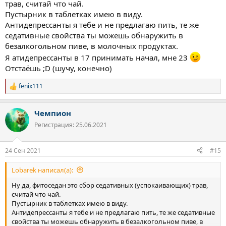
трав, считай что чай.
Пустырник в таблетках имею в виду.
Антидепрессанты я тебе и не предлагаю пить, те же
седативные свойства ты можешь обнаружить в
безалкогольном пиве, в молочных продуктах.
Я атидепрессанты в 17 принимать начал, мне 23
Отстаёшь ;D (шучу, конечно)
fenix111
Р
е
а
Чемпион
к
ц
Регистрация: 25.06.2021
и
и
:
24 Сен 2021
#15
Lobarek написал(а):
Ну да, фитоседан это сбор седативных (успокаивающих) трав,
считай что чай.
Пустырник в таблетках имею в виду.
Антидепрессанты я тебе и не предлагаю пить, те же седативные
свойства ты можешь обнаружить в безалкогольном пиве, в