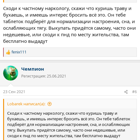
Сходи к частному наркологу, скажи что куришь траву и
бухаешь, и имеешь интерес бросить всё это. Он тебе
таблеток подберёт для нормализации настроения, сна, и
ослабляющих тягу. Выкупать придётся самому, часто они
недешевые, или сходи к пнд по месту жительства, там
бесплатно выдадут
fenix111
Р
е
а
Чемпион
к
ц
Регистрация: 25.06.2021
и
и
:
23 Сен 2021
#6
Lobarek написал(а):
Сходи к частному наркологу, скажи что куришь траву и
бухаешь, и имеешь интерес бросить всё это. Он тебе таблеток
подберёт для нормализации настроения, сна, и ослабляющих
тягу. Выкупать придётся самому, часто они недешевые, или
сходи к пнд по месту жительства, там бесплатно выдадут