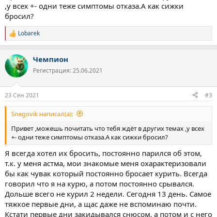
,у всех +- одни теже симптомы отказа.А как сижки
бросил?
Lobarek
Р
е
а
Чемпион
к
ц
Регистрация: 25.06.2021
и
и
:
23 Сен 2021
#3
Snegovik написал(а):
Привет ,можешь почитать что тебя ждёт в других темах ,у всех
+- одни теже симптомы отказа.А как сижки бросил?
Я всегда хотел их бросить, постоянно парился об этом,
т.к. у меня астма, мои знакомые меня охарактеризовали
бы как чувак который постоянно бросает курить. Всегда
говорил что я на курю, а потом постоянно срывался.
Дольше всего не курил 2 недели. Сегодня 13 день. Самое
тяжкое первые дни, а щас даже не вспоминаю почти.
Кстати первые дни закидывался снюсом, а потом и с него