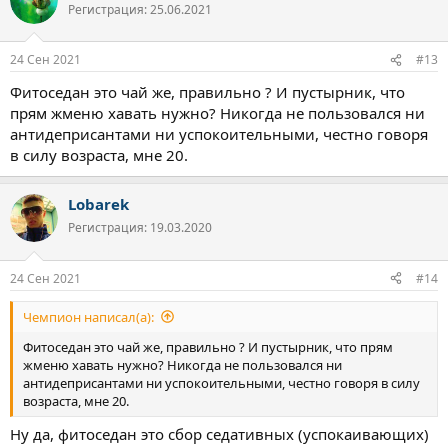
ц
Регистрация: 25.06.2021
и
и
:
24 Сен 2021
#13
Фитоседан это чай же, правильно ? И пустырник, что
прям жменю хавать нужно? Никогда не пользовался ни
антидеприсантами ни успокоительными, честно говоря
в силу возраста, мне 20.
Lobarek
Регистрация: 19.03.2020
24 Сен 2021
#14
Чемпион написал(а):
Фитоседан это чай же, правильно ? И пустырник, что прям
жменю хавать нужно? Никогда не пользовался ни
антидеприсантами ни успокоительными, честно говоря в силу
возраста, мне 20.
Ну да, фитоседан это сбор седативных (успокаивающих)