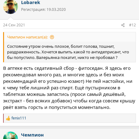
Lobarek
Регистрация: 19.03.2020
24 Сен 2021
#12
Чемпион написал(а):
Состояние утром очень плохое, болит голова, тошнит,
раздраженность. Хочется выпить какой то антидеприсант, что
бы попустило. Валерьянка покатит, никто не пробовал ?
В аптеке есть седативный сбор - фитоседан. Я здесь его
рекомендовал много раз, и многие здесь и без моих
рекомендаций его успешно юзают) Не пей настойки, ни
к чему тебе лишний раз спирт. Ещё пустырником в
таблетках можешь запастись (проси самый дешёвый,
экстракт - без всяких добавок) чтобы когда совсем крышу
рвёт взять горсть и попуститься моментально.
fenix111
Р
е
а
Чемпион
к