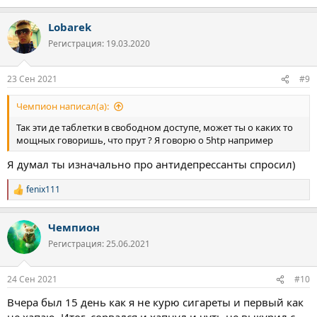
Lobarek
Регистрация: 19.03.2020
23 Сен 2021
#9
Чемпион написал(а):
Так эти де таблетки в свободном доступе, может ты о каких то
мощных говоришь, что прут ? Я говорю о 5htp например
Я думал ты изначально про антидепрессанты спросил)
fenix111
Р
е
а
Чемпион
к
ц
Регистрация: 25.06.2021
и
и
:
24 Сен 2021
#10
Вчера был 15 день как я не курю сигареты и первый как