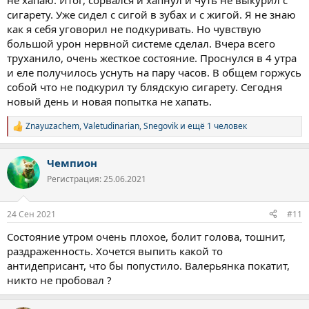
не хапаю. Итог, сорвался и хапнул и чуть не выкурил с
сигарету. Уже сидел с сигой в зубах и с жигой. Я не знаю
как я себя уговорил не подкуривать. Но чувствую
большой урон нервной системе сделал. Вчера всего
труханило, очень жесткое состояние. Проснулся в 4 утра
и еле получилось уснуть на пару часов. В общем горжусь
собой что не подкурил ту блядскую сигарету. Сегодня
новый день и новая попытка не хапать.
Znayuzachem
,
Valetudinarian
,
Snegovik
и ещё 1 человек
Р
е
а
Чемпион
к
ц
Регистрация: 25.06.2021
и
и
:
24 Сен 2021
#11
Состояние утром очень плохое, болит голова, тошнит,
раздраженность. Хочется выпить какой то
антидеприсант, что бы попустило. Валерьянка покатит,
никто не пробовал ?