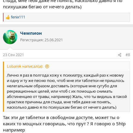
стыда, мне тебя даже не понять, насколько давно я по
психушкам бегаю от нечего делать)
fenix111
Р
е
а
Чемпион
к
ц
Регистрация: 25.06.2021
и
и
:
23 Сен 2021
#8
Lobarek написал(а):
Лично я раз в полгода хожу к психиатру, каждый раз к новому
и одну и ту же песню пою, чтоб мне эти таблетки не пришлось
нелегальным образом доставать (которые мне сугубо для
рекреационных целей, или чтоб с их помощью снимать
абстиненцию от травы, например) Жаль, что ты видишь в такой
практике причины для стыда, мне тебя даже не понять,
насколько давно я по психушкам бегаю от нечего делать)
Так эти де таблетки в свободном доступе, может ты о
каких то мощных говоришь, что прут ? Я говорю о 5htp
например