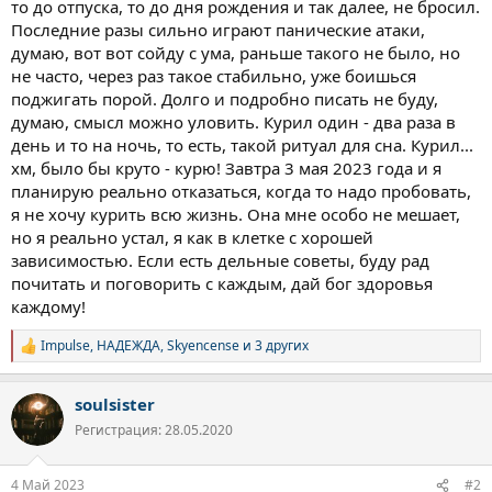
то до отпуска, то до дня рождения и так далее, не бросил.
Последние разы сильно играют панические атаки,
думаю, вот вот сойду с ума, раньше такого не было, но
не часто, через раз такое стабильно, уже боишься
поджигать порой. Долго и подробно писать не буду,
думаю, смысл можно уловить. Курил один - два раза в
день и то на ночь, то есть, такой ритуал для сна. Курил...
хм, было бы круто - курю! Завтра 3 мая 2023 года и я
планирую реально отказаться, когда то надо пробовать,
я не хочу курить всю жизнь. Она мне особо не мешает,
но я реально устал, я как в клетке с хорошей
зависимостью. Если есть дельные советы, буду рад
почитать и поговорить с каждым, дай бог здоровья
каждому!
Impulse
,
НАДЕЖДА
,
Skyencense
и 3 других
Р
е
а
soulsister
к
ц
Регистрация: 28.05.2020
и
и
:
4 Май 2023
#2