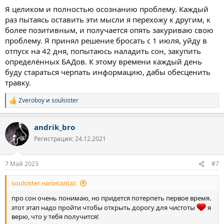
намерение…это тяжелая работа над собой, не жди, что будет
Я целиком и полностью осознанию проблему. Каждый
легко.
раз пытаясь оставить эти мысли я перехожу к другим, к
И да, чуть чуть не считается! В идеале надо очищаться
более позитивным, и получается опять закуриваю свою
полностью.
проблему. Я принял решение бросать с 1 июля, уйду в
Трава это наркота, ты сидишь плотно, пора осознать это.
отпуск на 42 дня, попытаюсь наладить сон, закупить
Куришь только на ночь, для сна. Значит надо искать
определённых БАДов. К этому времени каждый день
альтернативу, скорее всего это будут препараты…. Т.к.
бессонница и так, самая первая и главная побочка в период
буду стараться черпать информацию, дабы обесценить
отказа..
травку.
Вообще у всех плюс минус все одинаково протекает, по
похожей схеме…на этом сайте очень много информации,
Zveroboy
и
soulsister
Р
поизучай..
е
Желаю тебе удачи
а
andrik_bro
к
ц
Регистрация: 24.12.2021
и
и
:
7 Май 2023
#7
soulsister написал(а):
про сон очень понимаю, но придется потерпеть первое время.
этот этап надо пройти чтобы открыть дорогу для чистоты
я
верю, что у тебя получится!