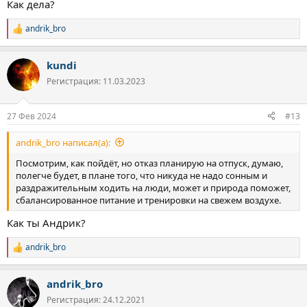
Как дела?
andrik_bro
Р
е
а
kundi
к
ц
Регистрация: 11.03.2023
и
и
:
27 Фев 2024
#13
andrik_bro написал(а):
Посмотрим, как пойдёт, но отказ планирую на отпуск, думаю,
полегче будет, в плане того, что никуда не надо сонным и
раздражительным ходить на люди, может и природа поможет,
сбалансированное питание и тренировки на свежем воздухе.
Как ты Андрик?
andrik_bro
Р
е
а
andrik_bro
к
ц
Регистрация: 24.12.2021
и