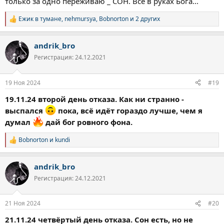
только за одно переживаю _ СОН. Всё в руках Бога...
Ежик в тумане
,
nehmursya
,
Bobnorton
и 2 других
Р
е
а
andrik_bro
к
ц
Регистрация: 24.12.2021
и
и
:
19 Ноя 2024
#19
19.11.24 второй день отказа. Как ни странно -
выспался
пока, всё идёт гораздо лучше, чем я
думал
дай бог ровного фона.
Bobnorton
и
kundi
Р
е
а
andrik_bro
к
ц
Регистрация: 24.12.2021
и
и
:
21 Ноя 2024
#20
21.11.24 четвёртый день отказа. Сон есть, но не