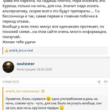
Трава это наркота, ты сидишь плотно, пора осознать это.
Куришь только на ночь, для сна. Значит надо искать
альтернативу, скорее всего это будут препараты…. Т.к.
бессонница и так, самая первая и главная побочка в
период отказа..
Вообще у всех плюс минус все одинаково протекает, по
похожей схеме…на этом сайте очень много информации,
поизучай..
Желаю тебе удачи
andrik_bro
и
virel
Р
е
а
soulsister
к
ц
Регистрация: 28.05.2020
и
и
:
6 Май 2023
#5
andrik_bro написал(а):
Приветик, блин, сорвался
одно употребление в день на
ночь, совсем чуть - чуть, для сна. было не уснуть вообще, сон
не сон, всю ночь крутился первую