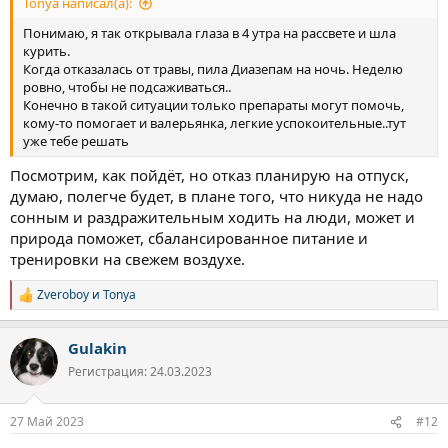
Tonya написал(а):
Понимаю, я так открывала глаза в 4 утра на рассвете и шла
курить.
Когда отказалась от травы, пила Диазепам на ночь. Неделю
ровно, чтобы не подсаживаться..
Конечно в такой ситуации только препараты могут помочь,
кому-то помогает и валерьянка, легкие успокоительные..тут
уже тебе решать
Посмотрим, как пойдёт, но отказ планирую на отпуск,
думаю, полегче будет, в плане того, что никуда не надо
сонным и раздражительным ходить на люди, может и
природа поможет, сбалансированное питание и
тренировки на свежем воздухе.
Zveroboy
и
Tonya
Р
е
а
Gulakin
к
ц
Регистрация: 24.03.2023
и
и
:
27 Май 2023
#12