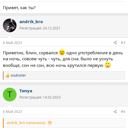
Привет, как ты?
andrik_bro
Регистрация: 24.12.2021
6 Май 2023
#3
Приветик, блин, сорвался
одно употребление в день
на ночь, совсем чуть - чуть, для сна. было не уснуть
вообще, сон не сон, всю ночь крутился первую
soulsister
Р
е
а
Tonya
к
T
ц
Регистрация: 14.02.2023
и
и
:
6 Май 2023
#4
andrik_bro написал(а):