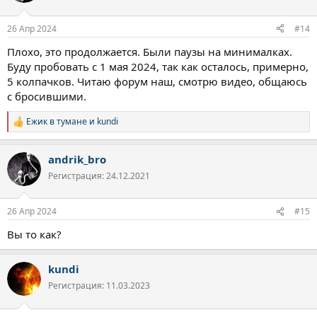
и
:
26 Апр 2024
#14
Плохо, это продолжается. Были паузы на минималках.
Буду пробовать с 1 мая 2024, так как осталось, примерно,
5 колпачков. Читаю форум наш, смотрю видео, общаюсь
с бросившими.
Ежик в тумане
и
kundi
Р
е
а
andrik_bro
к
ц
Регистрация: 24.12.2021
и
и
:
26 Апр 2024
#15
Вы то как?
kundi
Регистрация: 11.03.2023