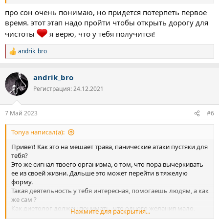
про сон очень понимаю, но придется потерпеть первое
время. этот этап надо пройти чтобы открыть дорогу для
чистоты
я верю, что у тебя получится!
andrik_bro
Р
е
а
andrik_bro
к
ц
Регистрация: 24.12.2021
и
и
:
7 Май 2023
#6
Tonya написал(а):
Привет! Как это на мешает трава, панические атаки пустяки для
тебя?
Это же сигнал твоего организма, о том, что пора вычеркивать
ее из своей жизни. Дальше это может перейти в тяжелую
форму.
Такая деятельность у тебя интересная, помогаешь людям, а как
же сам ?
Как диетолог должен понимать, что одного желания мало,
Нажмите для раскрытия...
чтобы менять себя и свою жизнь… должно быть серьезное