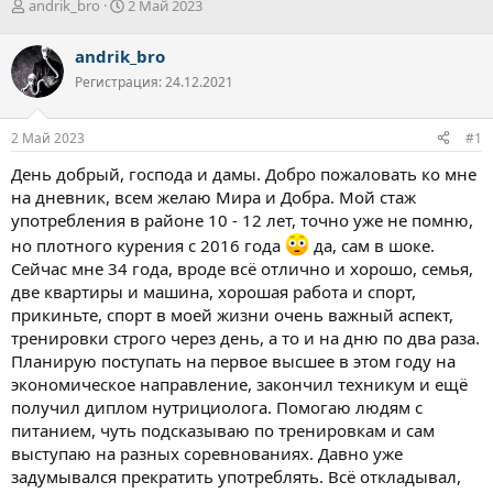
А
Д
andrik_bro
2 Май 2023
в
а
т
т
andrik_bro
о
а
Регистрация: 24.12.2021
р
н
т
а
е
ч
2 Май 2023
#1
м
а
ы
л
День добрый, господа и дамы. Добро пожаловать ко мне
а
на дневник, всем желаю Мира и Добра. Мой стаж
употребления в районе 10 - 12 лет, точно уже не помню,
но плотного курения с 2016 года
да, сам в шоке.
Сейчас мне 34 года, вроде всё отлично и хорошо, семья,
две квартиры и машина, хорошая работа и спорт,
прикиньте, спорт в моей жизни очень важный аспект,
тренировки строго через день, а то и на дню по два раза.
Планирую поступать на первое высшее в этом году на
экономическое направление, закончил техникум и ещё
получил диплом нутрициолога. Помогаю людям с
питанием, чуть подсказываю по тренировкам и сам
выступаю на разных соревнованиях. Давно уже
задумывался прекратить употреблять. Всё откладывал,