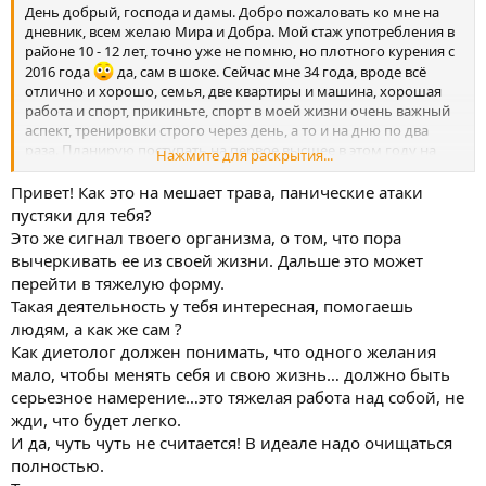
День добрый, господа и дамы. Добро пожаловать ко мне на
дневник, всем желаю Мира и Добра. Мой стаж употребления в
районе 10 - 12 лет, точно уже не помню, но плотного курения с
2016 года
да, сам в шоке. Сейчас мне 34 года, вроде всё
отлично и хорошо, семья, две квартиры и машина, хорошая
работа и спорт, прикиньте, спорт в моей жизни очень важный
аспект, тренировки строго через день, а то и на дню по два
раза. Планирую поступать на первое высшее в этом году на
Нажмите для раскрытия...
экономическое направление, закончил техникум и ещё
получил диплом нутрициолога. Помогаю людям с питанием,
Привет! Как это на мешает трава, панические атаки
чуть подсказываю по тренировкам и сам выступаю на разных
пустяки для тебя?
соревнованиях. Давно уже задумывался прекратить
Это же сигнал твоего организма, о том, что пора
употреблять. Всё откладывал, то до отпуска, то до дня
вычеркивать ее из своей жизни. Дальше это может
рождения и так далее, не бросил. Последние разы сильно
перейти в тяжелую форму.
играют панические атаки, думаю, вот вот сойду с ума, раньше
Такая деятельность у тебя интересная, помогаешь
такого не было, но не часто, через раз такое стабильно, уже
боишься поджигать порой. Долго и подробно писать не буду,
людям, а как же сам ?
думаю, смысл можно уловить. Курил один - два раза в день и
Как диетолог должен понимать, что одного желания
то на ночь, то есть, такой ритуал для сна. Курил... хм, было бы
мало, чтобы менять себя и свою жизнь… должно быть
круто - курю! Завтра 3 мая 2023 года и я планирую реально
серьезное намерение…это тяжелая работа над собой, не
отказаться, когда то надо пробовать, я не хочу курить всю
жди, что будет легко.
жизнь. Она мне особо не мешает, но я реально устал, я как в
И да, чуть чуть не считается! В идеале надо очищаться
клетке с хорошей зависимостью. Если есть дельные советы,
буду рад почитать и поговорить с каждым, дай бог здоровья
полностью.
каждому!