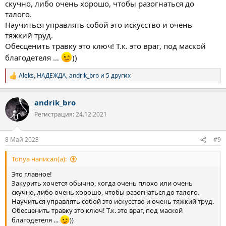
скучно, либо очень хорошо, чтобы разогнаться до
талого.
Научиться управлять собой это искусство и очень
тяжкий труд.
Обесценить травку это ключ! Т.к. это враг, под маской
благодетеля …
))
Aleks
,
НАДЕЖДА
,
andrik_bro
и 5 других
Р
е
а
andrik_bro
к
ц
Регистрация: 24.12.2021
и
и
:
8 Май 2023
#9
Tonya написал(а):
Это главное!
Закурить хочется обычно, когда очень плохо или очень
скучно, либо очень хорошо, чтобы разогнаться до талого.
Научиться управлять собой это искусство и очень тяжкий труд.
Обесценить травку это ключ! Т.к. это враг, под маской
благодетеля …
))