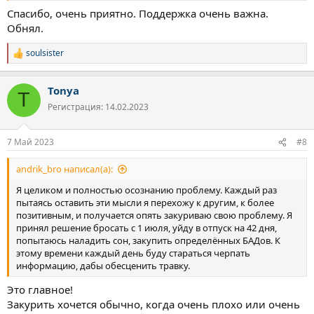
Спасибо, очень приятно. Поддержка очень важна.
Обнял.
soulsister
Р
е
а
Tonya
к
T
ц
Регистрация: 14.02.2023
и
и
:
7 Май 2023
#8
andrik_bro написал(а):
Я целиком и полностью осознанию проблему. Каждый раз
пытаясь оставить эти мысли я перехожу к другим, к более
позитивным, и получается опять закуриваю свою проблему. Я
принял решение бросать с 1 июля, уйду в отпуск на 42 дня,
попытаюсь наладить сон, закупить определённых БАДов. К
этому времени каждый день буду стараться черпать
информацию, дабы обесценить травку.
Это главное!
Закурить хочется обычно, когда очень плохо или очень