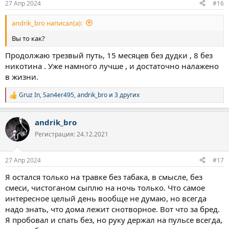
27 Апр 2024
#16
andrik_bro написал(а):
Вы то как?
Продолжаю трезвый путь, 15 месяцев без дудки , 8 без
никотина . Уже намного лучше , и достаточно налажено
в жизни.
Gruz In
,
San4er495
,
andrik_bro
и 3 других
Р
е
а
andrik_bro
к
ц
Регистрация: 24.12.2021
и
и
:
27 Апр 2024
#17
Я остался только на травке без табака, в смысле, без
смеси, чистоганом сыплю на ночь только. Что самое
интересное целый день вообще не думаю, но всегда
надо знать, что дома лежит снотворное. Вот что за бред.
Я пробовал и спать без, но руку держал на пульсе всегда,