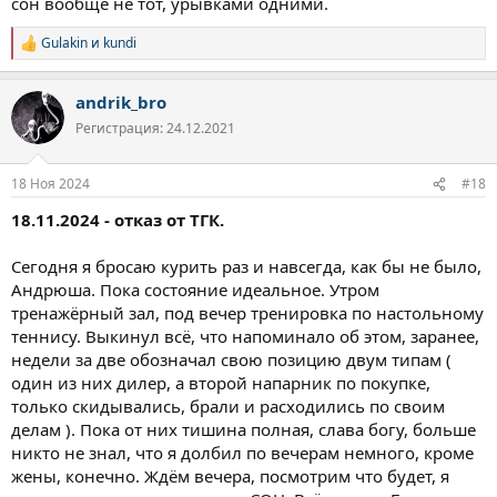
сон вообще не тот, урывками одними.
Gulakin
и
kundi
Р
е
а
andrik_bro
к
ц
Регистрация: 24.12.2021
и
и
:
18 Ноя 2024
#18
18.11.2024 - отказ от ТГК.
Сегодня я бросаю курить раз и навсегда, как бы не было,
Андрюша. Пока состояние идеальное. Утром
тренажёрный зал, под вечер тренировка по настольному
теннису. Выкинул всё, что напоминало об этом, заранее,
недели за две обозначал свою позицию двум типам (
один из них дилер, а второй напарник по покупке,
только скидывались, брали и расходились по своим
делам ). Пока от них тишина полная, слава богу, больше
никто не знал, что я долбил по вечерам немного, кроме
жены, конечно. Ждём вечера, посмотрим что будет, я