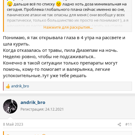
дальше всё по списку
ладно хоть доза минимальная на
сегодня. Проблема глобального плана сейчас именно во сне,
панические атаки не так опасны для меня ( они вообще у всех
практически, только большинство их просто не понимают ), а я
научился их распознавать и соответственно гасить на старте,
Нажмите для раскрытия...
помогал Курпатов.
Понимаю, я так открывала глаза в 4 утра на рассвете и
шла курить.
Когда отказалась от травы, пила Диазепам на ночь.
Неделю ровно, чтобы не подсаживаться..
Конечно в такой ситуации только препараты могут
помочь, кому-то помогает и валерьянка, легкие
успокоительные..тут уже тебе решать
andrik_bro
Р
е
а
andrik_bro
к
ц
Регистрация: 24.12.2021
и
и
:
8 Май 2023
#11