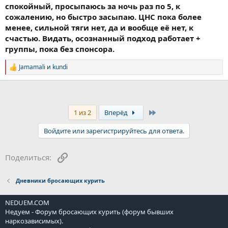
спокойный, просыпаюсь за ночь раз по 5, к
сожалению, но быстро засыпаю. ЦНС пока более
менее, сильной тяги нет, да и вообще её нет, к
счастью. Видать, осознанный подход работает +
группы, пока без спонсора.
Jamamali
и
kundi
Р
е
а
к
ц
и
Last
1 из 2
Вперёд
и
:
Войдите или зарегистрируйтесь для ответа.
Ссылка
Поделиться:
Дневники бросающих курить
NEDUEM.COM
Недуем - Форум бросающих курить (форум бывших
наркозависимых).