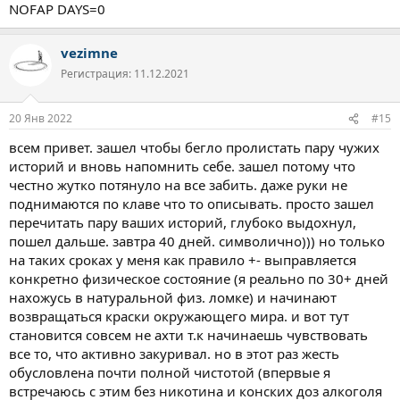
NOFAP DAYS=0
vezimne
Регистрация: 11.12.2021
20 Янв 2022
#15
всем привет. зашел чтобы бегло пролистать пару чужих
историй и вновь напомнить себе. зашел потому что
честно жутко потянуло на все забить. даже руки не
поднимаются по клаве что то описывать. просто зашел
перечитать пару ваших историй, глубоко выдохнул,
пошел дальше. завтра 40 дней. символично))) но только
на таких сроках у меня как правило +- выправляется
конкретно физическое состояние (я реально по 30+ дней
нахожусь в натуральной физ. ломке) и начинают
возвращаться краски окружающего мира. и вот тут
становится совсем не ахти т.к начинаешь чувствовать
все то, что активно закуривал. но в этот раз жесть
обусловлена почти полной чистотой (впервые я
встречаюсь с этим без никотина и конских доз алкоголя