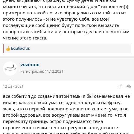
можно считать, что воспитательский "долг" выполнен)))
примерно по такой логике обращались со мной. что из
этого получилось - Я не чувствую Себя. все мои
последующие сообщения будут попыткой выразить
повороты и загибы жизни, которые сделали возможным
чтение этого текста.
Бомбастик
Р
е
а
vezimne
к
ц
Регистрация: 11.12.2021
и
и
:
12 Дек 2021
#6
все события до создания этой темы я бы ознаменовал не
иначе, как заточкой ума. сегодня наткнулся на фразу:
жаль, что в первой половине жизни не хватает ума, а во
второй здоровья. все вокруг указывает мне на то, что я
пересек эту границу. остро поднимается тема
ограниченности жизненных ресурсов. ежедневные
увечья, доставляемые самому себе по большей части из-