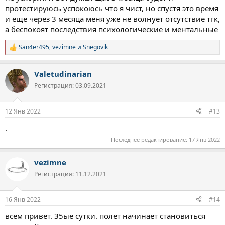
протестируюсь успокоюсь что я чист, но спустя это время
и еще через 3 месяца меня уже не волнует отсутствие тгк,
а беспокоят последствия психологические и ментальные
San4er495
,
vezimne
и
Snegovik
Р
е
а
Valetudinarian
к
ц
Регистрация: 03.09.2021
и
и
:
12 Янв 2022
#13
.
Последнее редактирование:
17 Янв 2022
vezimne
Регистрация: 11.12.2021
16 Янв 2022
#14
всем привет. 35ые сутки. полет начинает становиться