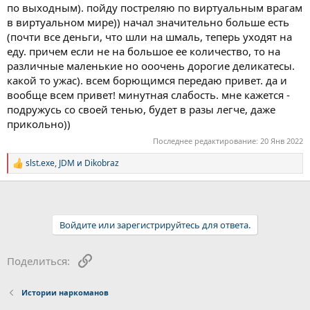
по выходным). пойду постреляю по виртуальным врагам
в виртуальном мире)) начал значительно больше есть
(почти все деньги, что шли на шмаль, теперь уходят на
еду. причем если не на большое ее количество, то на
различные маленькие но ооочень дорогие деликатесы.
какой то ужас). всем борющимся передаю привет. да и
вообще всем привет! минутная слабость. мне кажется -
подружусь со своей тенью, будет в разы легче, даже
прикольно))
Последнее редактирование:
20 Янв 2022
slst.exe
,
JDM
и
Dikobraz
Р
е
а
к
ц
и
Войдите или зарегистрируйтесь для ответа.
и
:
Ссылка
Поделиться:
Истории наркоманов