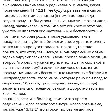
выгнулась максимально радикально. и мысль, какая
посетила меня 11.12.21 , не буду скрывать не в самом
чистом состоянии сознания (в нем и дополз сюда
создать тему, чтобы утром 12.12.21 мысли не откатились
назад), заключалась в том, что вот конкретно этот раз
уже точно является окончательным и бесповоротным.
причина, которая родила такое умозаключение,
находится на глубинно биологическом уровне и очень
тонко мною прочувствовалась. наконец то стало
понятно, что отступать некуда. и одновременно с этим
задача вдруг облегчилась )) ведь пропал вечно висящий
вопрос "можно ли уже хапнуть, и если да, то сколько? а
если нет, то почему? а если находилось объяснение
почему, начинались бесконечные мысленные баталии о
несправедливости этого мира, которые рано или поздно
(через час, 10, сутки, трое, неделю, месяц, пол года)
заканчивались очередной банкой и добротно забитым
косячманом.
пацаны я реально болею))) причем это просто
радикальный гос.переворот внутри моего организма,
так как уже 13.12.21 во второй половине дня мое