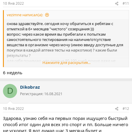
10 Янв 2022
#11
vezimne написал(а):
снова здравствуйте. сегодня хочу обратиться к ребятам с
отметкой в 6+ месяцев "чистого" созерцания )))
вопрос: через какое время вы прибегали к попыткам
самостоятельного тестирования на наличие/отсутствие
вещества в организме через мочу (имею ввиду доступные для
покупки в каждой аптеке тесты на наркотики) ? какие были
результаты ?
для себя понимаю, что первые 80-100 дней лучше даже не
Нажмите для раскрытия...
притрагиваться, а первые 150 дней с гаишниками следует быть
вежливым с целью не нарваться на случайный результат. но
6 недель
все же интересны ваши сроки
p.s 300г+ в себя одного за 11 месяцев 2021г куплено и скурено
Dikobraz
БЕЗ учета "угощений"
D
Регистрация: 16.08.2021
10 Янв 2022
#12
Здарова, узнаю себя на первых порах ищущего быстрый
способ итог один для всех это спорт и пп. Больше ничего
не ускорит. Я вот думал щас 3 месяца будет и