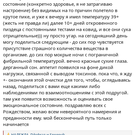
состояние (конкретно здоровье, я не затрагиваю
настроение) без видимых на то причин полетело в
крутое пике, и уже к вечеру я имел температуру 39+
(жесть не правда ли) далее 10+ дней откровенного
пиздеца с постоянными тестами на ковид, и все они сука
отрицательные))) ну просто угар. на сегодняшний день
могу поделиться следующим - до сих пор чувствуется
присутствие страшного количества вещества в
организме. до сих пор мокрые ночи с пограничной
фибрильной температурой. вечно красные сухие глаза.
дерганный сон. аппетит появился на фоне дикой
нагрузки, связанной с выводом токсинов. пока что, я жду
+- окончания этой очистки для того, чтобы, оглядываясь
назад, поделиться с вами еще какими либо
наблюдениями по взаимоотношениям с этой подругой.
там уже появится возможность и оценивать свое
эмоциональное состояние. поздравляю всех с
Рождеством, желаю всем невероятного намерения и
преданности ему. мой бесконечный путь только
начинается
НАДЕЖДА
,
Dikobraz
и
Snegovik