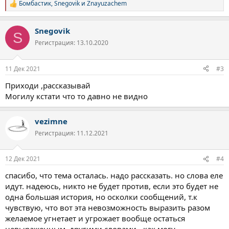
Бомбастик
,
Snegovik
и
Znayuzachem
Р
е
а
Snegovik
к
S
ц
Регистрация: 13.10.2020
и
и
:
11 Дек 2021
#3
Приходи ,рассказывай
Могилу кстати что то давно не видно
vezimne
Регистрация: 11.12.2021
12 Дек 2021
#4
спасибо, что тема осталась. надо рассказать. но слова еле
идут. надеюсь, никто не будет против, если это будет не
одна большая история, но осколки сообщений, т.к
чувствую, что вот эта невозможность выразить разом
желаемое угнетает и угрожает вообще остаться