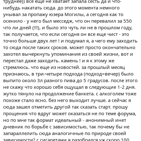
труднее)) все еще не хватает запала сесть да и что-
нибудь накатать сюда. до этого момента немного
унывал за пропажу юзера Могилы, а сегодня как то
осенило - у него был месседж, что он перевалил за 550
что ли дней (!!!), и было это чуть ли не в прошлом году,
так получается, что если сегодня он все еще чист - это
точно больше двух лет ! и подумал я, а чего ему заходить
то сюда после таких сроков. может просто окончательно
захотел вычеркнуть упоминания из своей жизни, вот и
перестал даже заходить. камень ! и я к этому же
стремлюсь. что еще из новостей. за прошлый месяц
признаюсь, в три-четыре подхода (подход=вечер) было
выпито около 3л разного пива до 5 градусов. после этого
не скажу что хорошо себя ощущал в следующие 1-2 дня.
жутко тянуло на продолжение банкета. с алкоголем тоже
похоже стало ясно. без него выходит лучше. а сейчас я
сюда зашел отметить другой так сказать старт. прошу
прощения что вдруг может оказаться не по теме форума,
но по мне так формат идеальный - анонимный инет
дневник по борьбе с зависимостью, так почему бы не
запараллелить сюда аналогичные по природе своей
зависимости? с сигаретами я разобрался уж скоро 100