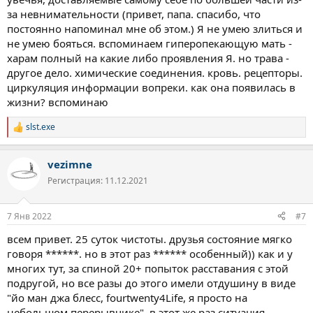
за невнимательности (привет, папа. спасибо, что
постоянно напоминал мне об этом.) Я не умею злиться и
не умею бояться. вспоминаем гиперопекающую мать -
харам полный на какие либо проявления Я. но трава -
другое дело. химические соединения. кровь. рецепторы.
циркуляция информации вопреки. как она появилась в
жизни? вспоминаю
slst.exe
Р
е
а
vezimne
к
ц
Регистрация: 11.12.2021
и
и
:
7 Янв 2022
#7
всем привет. 25 суток чистоты. друзья состояние мягко
говоря ******. но в этот раз ****** особенный)) как и у
многих тут, за спиной 20+ попыток расставания с этой
подругой, но все разы до этого имели отдушину в виде
"йо ман джа блесс, fourtwenty4Life, я просто на
небольшом перерывчике". в этот же раз ситуация