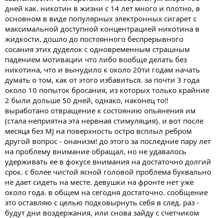
дней как. никотин в жизни с 14 лет много и плотно, в
основном в виде популярных электронных сигарет с
максимальной доступной концентрацией никотина в
жидкости, дошло до постоянного беспрерывного
сосания этих дуделок с одновременным страшным
падением мотивации что либо вообще делать без
никотина, что и вынудило к около 20ти годам начать
думать о том, как от этого избавиться. за почти 3 года
около 10 попыток бросания, из которых только крайние
2 были дольше 50 дней, однако, наконец то!!
выработано отвращение к состоянию опьянения им
(стала неприятна эта нервная стимуляция). и вот после
месяца без MJ на поверхность остро всплыл ребром
другой вопрос - онанизм! до этого за последние пару лет
на проблему внимание обращал, но не удавалось
удерживать ее в фокусе внимания на достаточно долгий
срок. с более чистой ясной головой проблема буквально
не дает сидеть на месте. девушки на фронте нет уже
около года. в общем на сегодня достаточно. сообщение
это оставляю с целью подковырнуть себя в след. раз -
будут дни воздержания, или снова зайду с счетчиком