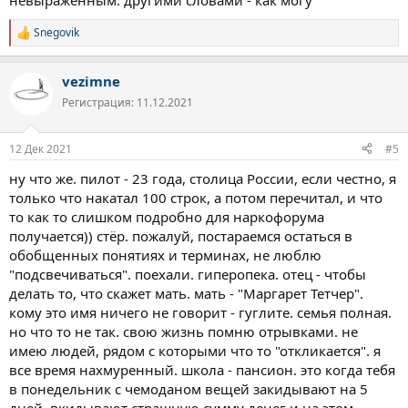
невыраженным. другими словами - как могу
Snegovik
Р
е
а
vezimne
к
ц
Регистрация: 11.12.2021
и
и
:
12 Дек 2021
#5
ну что же. пилот - 23 года, столица России, если честно, я
только что накатал 100 строк, а потом перечитал, и что
то как то слишком подробно для наркофорума
получается)) стёр. пожалуй, постараемся остаться в
обобщенных понятиях и терминах, не люблю
"подсвечиваться". поехали. гиперопека. отец - чтобы
делать то, что скажет мать. мать - "Маргарет Тетчер".
кому это имя ничего не говорит - гуглите. семья полная.
но что то не так. свою жизнь помню отрывками. не
имею людей, рядом с которыми что то "откликается". я
все время нахмуренный. школа - пансион. это когда тебя
в понедельник с чемоданом вещей закидывают на 5
дней, вкидывают страшную сумму денег и на этом