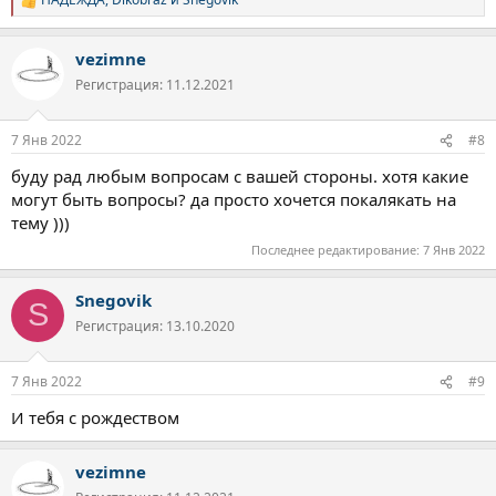
Р
е
а
vezimne
к
ц
Регистрация: 11.12.2021
и
и
:
7 Янв 2022
#8
буду рад любым вопросам с вашей стороны. хотя какие
могут быть вопросы? да просто хочется покалякать на
тему )))
Последнее редактирование:
7 Янв 2022
Snegovik
S
Регистрация: 13.10.2020
7 Янв 2022
#9
И тебя с рождеством
vezimne