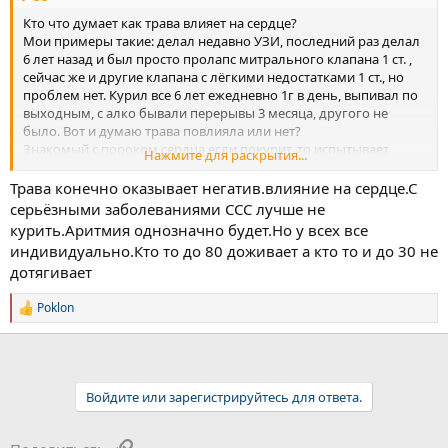
Кто что думает как трава влияет на сердце?
Мои примеры такие: делал недавно УЗИ, последний раз делал
6 лет назад и был просто пролапс митрального клапана 1 ст. ,
сейчас же и другие клапана с лёгкими недостатками 1 ст., но
проблем нет. Курил все 6 лет ежедневно 1г в день, выпивал по
выходным, с алко бывали перерывы 3 месяца, другого не
было. Вот и думаю трава повлияла или нет?
Знакомый с пороком сердца если покурит, то испытывает
Нажмите для раскрытия...
явные проблемы с сердцем.
Из известных Децл умер от недостаточности, и пару чёрных
Трава конечно оказывает негатив.влияние на сердце.С
знаю, что умерли в возрасте 30 лет по той же причине. Из этого
серьёзными заболеваниями ССС лучше не
делаю вывод, что трава не то что влияет, а прям таки убивает
курить.Аритмия однозначно будет.Но у всех все
сердечно-сосудистую, алкаши и то по 50-60 лет живут, а тут на
индивидуально.Кто то до 80 доживает а кто то и до 30 не
травке в 30-35 умирают или просто совпадение?)
дотягивает
С другой стороны всякие Снуп доги и индейцы которые и в 50+
лет живы при ежедневном употреблении.
Poklon
Темы такой на форуме не видел, решил поднять)
Р
Кто что думает по этому поводу?
е
а
к
ц
и
Войдите или зарегистрируйтесь для ответа.
и
:
Ссылка