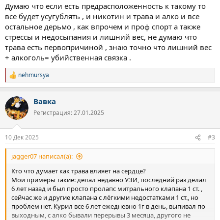
Из известных Децл умер от недостаточности, и пару чёрных
Думаю что если есть предрасположенность к такому то
знаю, что умерли в возрасте 30 лет по той же причине. Из этого
все будет усугублять , и никотин и трава и алко и все
делаю вывод, что трава не то что влияет, а прям таки убивает
остальное дерьмо , как впрочем и проф спорт а также
сердечно-сосудистую, алкаши и то по 50-60 лет живут, а тут на
стрессы и недосыпания и лишний вес, не думаю что
травке в 30-35 умирают или просто совпадение?)
трава есть первопричиной , знаю точно что лишний вес
С другой стороны всякие Снуп доги и индейцы которые и в 50+
+ алкоголь= убийственная связка .
лет живы при ежедневном употреблении.
Темы такой на форуме не видел, решил поднять)
Кто что думает по этому поводу?
nehmursya
Р
е
а
Вавка
к
ц
Регистрация: 27.01.2025
и
и
:
10 Дек 2025
#3
jagger07 написал(а):
Кто что думает как трава влияет на сердце?
Мои примеры такие: делал недавно УЗИ, последний раз делал
6 лет назад и был просто пролапс митрального клапана 1 ст. ,
сейчас же и другие клапана с лёгкими недостатками 1 ст., но
проблем нет. Курил все 6 лет ежедневно 1г в день, выпивал по
выходным, с алко бывали перерывы 3 месяца, другого не