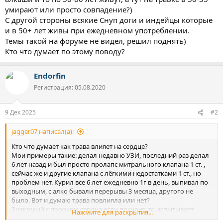
умирают или просто совпадение?)
С другой стороны всякие Снуп доги и индейцы которые
и в 50+ лет живы при ежедневном употреблении.
Темы такой на форуме не видел, решил поднять)
Кто что думает по этому поводу?
Endorfin
Регистрация: 05.08.2020
9 Дек 2025
#2
jagger07 написал(а):
Кто что думает как трава влияет на сердце?
Мои примеры такие: делал недавно УЗИ, последний раз делал
6 лет назад и был просто пролапс митрального клапана 1 ст. ,
сейчас же и другие клапана с лёгкими недостатками 1 ст., но
проблем нет. Курил все 6 лет ежедневно 1г в день, выпивал по
выходным, с алко бывали перерывы 3 месяца, другого не
было. Вот и думаю трава повлияла или нет?
Знакомый с пороком сердца если покурит, то испытывает
Нажмите для раскрытия...
явные проблемы с сердцем.