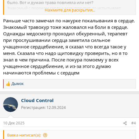
было. Вот и думаю трава повлияла или нет?
Знакомый с пороком сердца если покурит, то испытывает
Нажмите для раскрытия...
явные проблемы с сердцем.
Из известных Децл умер от недостаточности, и пару чёрных
Раньше часто замечал по накурке покалывания в сердце.
знаю, что умерли в возрасте 30 лет по той же причине. Из этого
Знакомый травокур тоже жаловался на боли в сердце.
делаю вывод, что трава не то что влияет, а прям таки убивает
Однажды медосмотр проходил обкуренный, терапевт
сердечно-сосудистую, алкаши и то по 50-60 лет живут, а тут на
при прослушивании сердца заметила сильное
травке в 30-35 умирают или просто совпадение?)
учащенное сердцебиение, я сказал что всегда такое у
С другой стороны всякие Снуп доги и индейцы которые и в 50+
меня. Сказала что надо щитовидку проверить, но я то
лет живы при ежедневном употреблении.
Темы такой на форуме не видел, решил поднять)
знал в чем причина. После покура помоему у всех
Кто что думает по этому поводу?
учащенное сердцебиение, и из-за этого думаю
начинаются проблемы с сердцем
Дымок
Р
е
а
Cloud Control
к
ц
Регистрация: 12.09.2024
и
и
:
10 Дек 2025
#4
Вавка написал(а):