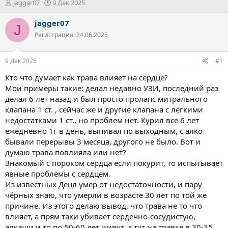
А
Д
jagger07
9 Дек 2025
в
а
т
т
jagger07
J
о
а
Регистрация: 24.06.2025
р
н
т
а
е
ч
9 Дек 2025
#1
м
а
ы
л
Кто что думает как трава влияет на сердце?
а
Мои примеры такие: делал недавно УЗИ, последний раз
делал 6 лет назад и был просто пролапс митрального
клапана 1 ст. , сейчас же и другие клапана с лёгкими
недостатками 1 ст., но проблем нет. Курил все 6 лет
ежедневно 1г в день, выпивал по выходным, с алко
бывали перерывы 3 месяца, другого не было. Вот и
думаю трава повлияла или нет?
Знакомый с пороком сердца если покурит, то испытывает
явные проблемы с сердцем.
Из известных Децл умер от недостаточности, и пару
чёрных знаю, что умерли в возрасте 30 лет по той же
причине. Из этого делаю вывод, что трава не то что
влияет, а прям таки убивает сердечно-сосудистую,
алкаши и то по 50-60 лет живут, а тут на травке в 30-35