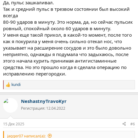
Да, пульс зашкаливал.
Так и средний пульс в трезвом состоянии был высокий
всегда
80-90 ударов в минуту. Это норма, да, но сейчас пульсик
ровный, спокойный около 60 ударов в минуту.
У меня еще такой прикол, в какой-то момент, после того
как я покурила у меня очень сильно отекал нос, что
указывает на расширение сосудов и это было довольно
неприятно, однажды я подумала что задыхаюсь, после
этого начала курить принимая антигистаминные
средства. Но это прошло когда я сделала операцию по
исправлению перегородки.
kundi
Р
е
а
NeshastnyTravoKyr
к
ц
Регистрация: 12.04.2022
и
и
:
15 Дек 2025
#6
jagger07 написал(а):