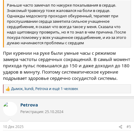
Раньше часто замечал по накурке покалывания в сердце.
Знакомый травокур тоже жаловался на боли в сердце.
Однажды медосмотр проходил обкуренный, терапевт при
прослушивании сердца заметила сильное учащенное
сердцебиение, я сказал что всегда такое у меня. Сказала что
надо щитовидку проверить, но я то знал в чем причина. После
покура помоему у всех учащенное сердцебиение, и из-за этого
думаю начинаются проблемы с сердцем
При курении на руке были умные часы с режимом
замера частоты сердечных сокращений. В самый момент
прихода пульс повышался до 150 и даже доходил до 180
ударов в минуту. Поэтому систематическое курение
подрывает здоровье сердечно сосудистой системы.
Дымок
,
kundi
,
Petrova
и ещё 1 человек
Р
е
а
Petrova
к
ц
Регистрация: 25.10.2024
и
и
:
10 Дек 2025
#5