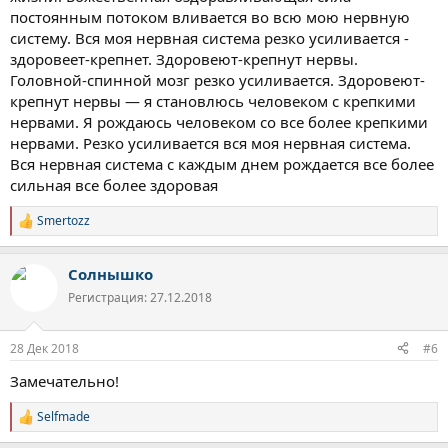
постоянным потоком вливается во всю мою нервную
систему. Вся моя нервная система резко усиливается -
здоровеет-крепнет. Здоровеют-крепнут нервы.
Головной-спинной мозг резко усиливается. Здоровеют-
крепнут нервы — я становлюсь человеком с крепкими
нервами. Я рождаюсь человеком со все более крепкими
нервами. Резко усиливается вся моя нервная система.
Вся нервная система с каждым днем рождается все более
сильная все более здоровая
Smertozz
Р
е
а
Солнышко
к
ц
Регистрация: 27.12.2018
и
и
:
28 Дек 2018
#6
Замечательно!
Selfmade
Р
е