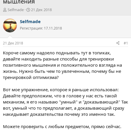
мышления
А
Д
Selfmade
21 Дек 2018
в
а
т
т
Selfmade
о
а
Регистрация: 17.11.2018
р
н
т
а
е
ч
21 Дек 2018
#1
м
а
ы
л
Короче самому надоело поднывать тут в топиках,
а
давайте находить разные способы для тренировки
позитивного мышления и положительного взгляда на
жизнь. Нужно быть чем то увлеченным, почему бы не
тренировкой оптимизма?
Вот мое упражнение, которое я раньше использовал:
Давайте предположим, что в голове у нас есть такой
механизм, я его называю "умный" и "доказывающий" Так
вот, умный что то предполагает, а доказывающий сразу
накидывает доказательства почему это именно так.
Можете проверить с любым предметом, прямо сейчас.