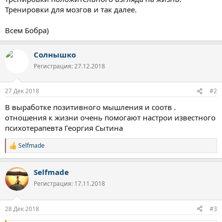
Тренировки для мозгов и так далее.
Всем Бобра)
Солнышко
Регистрация: 27.12.2018
27 Дек 2018
#2
В выработке позитивного мышления и соотв .
отношения к жизни очень помогают настрои известного
психотерапевта Георгия Сытина
Selfmade
Р
е
а
Selfmade
к
ц
Регистрация: 17.11.2018
и
и
:
28 Дек 2018
#3