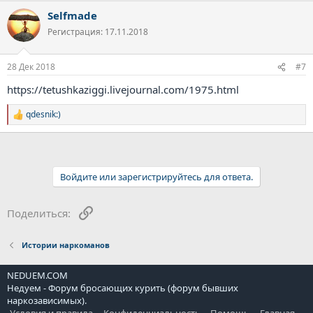
а
Selfmade
к
ц
Регистрация: 17.11.2018
и
и
:
28 Дек 2018
#7
https://tetushkaziggi.livejournal.com/1975.html
qdesnik:)
Р
е
а
к
ц
и
Войдите или зарегистрируйтесь для ответа.
и
:
Ссылка
Поделиться:
Истории наркоманов
NEDUEM.COM
Недуем - Форум бросающих курить (форум бывших
наркозависимых).