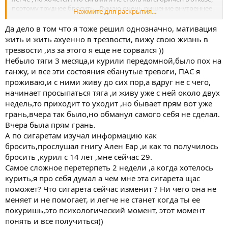
поэтому труднее бросить . Думаю очень ришение внутреннее
Нажмите для раскрытия...
точно бросить влияет на тягу .
Да дело в том что я тоже решил однозначно, мативация
жить и жить ахуенно в трезвости, вижу свою жизнь в
трезвости ,из за этого я еще не сорвался ))
Небыло тяги 3 месяца,и курили передомной,было пох на
ганжу, и все эти состояния ебанутые тревоги, ПАС я
проживаю,и с ними живу до сих пор,а вдруг не с чего,
начинает просыпаться тяга ,и живу уже с ней около двух
недель,то приходит то уходит ,но бывает прям вот уже
грань,вчера так было,но обманул самого себя не сделал.
Вчера была прям грань.
А по сигаретам изучал информацию как
бросить,прослушал гнигу Ален Еар ,и как то получилось
бросить ,курил с 14 лет ,мне сейчас 29.
Самое сложное перетерпеть 2 недели ,а когда хотелось
курить,я про себя думал а чем мне эта сигарета щас
поможет? Что сигарета сейчас изменит ? Ни чего она не
меняет и не помогает, и легче не станет когда ты ее
покуришь,это психологический момент, этот момент
понять и все получиться))