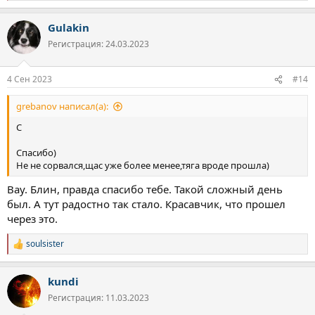
е
а
Gulakin
к
ц
Регистрация: 24.03.2023
и
и
:
4 Сен 2023
#14
grebanov написал(а):
С
Спасибо)
Не не сорвался,щас уже более менее,тяга вроде прошла)
Вау. Блин, правда спасибо тебе. Такой сложный день
был. А тут радостно так стало. Красавчик, что прошел
через это.
soulsister
Р
е
а
kundi
к
ц
Регистрация: 11.03.2023
и