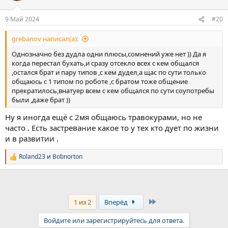
и
:
9 Май 2024
#20
grebanov написал(а):
Однозначно без дудла одни плюсы,сомнений уже нет )) Да я
когда перестал бухать,и сразу отсекло всех с кем общался
,остался брат и пару типов ,с кем дудел,а щас по сути только
общаюсь с 1 типом по роботе ,с братом тоже общение
прекратилось,внатуер всем с кем общался по сути соупотребы
были ,даже брат ))
Ну я иногда ещё с 2мя общаюсь травокурами, но не
часто . Есть застревание какое то у тех кто дует по жизни
и в развитии .
Roland23
и
Bobnorton
Р
е
а
к
ц
и
Last
1 из 2
Вперёд
и
:
Войдите или зарегистрируйтесь для ответа.