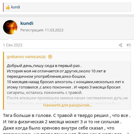
kundi
Р
е
а
kundi
к
ц
Регистрация: 11.03.2023
и
и
:
1 Сен 2023
#5
grebanov написал(а):
Добрый день,пишу сюда в первый раз .
История моя не отличается от других,около 10 лет в
переодичном употребление,алко-бошки.
10 месяцев назад бросил алкоголь с концами,несколько лет к
этому готовился ,с алко покончил . И через 3 месяца бросил
сигареты, осталось покончить с травой.
После алкашки произошла замена начал систематично дуть,не
один с братом ,выход на барыгу и ахуевшего самосада был
Нажмите для раскрытия...
24/7 )
Начал постепенно уходить на дно.
Тяга больше в голове. С травой я твердо решил , что все .
в плане денег не особо било по карману, Зарабатываю
И тяга физическая 2 месяца может 3 и то не сильная .
хорошо, в разводе,живу сам,есть девушка но живём отдельно.
Даже когда было хреново внутри себе сказал , что
Все дело в эмоциональном состоянии,не было жизненой
перемучаюсь но трава точно нет. Типо как в жопу раз ... )