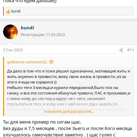
Пока что едем дальше))
kundi
Р
е
а
kundi
к
ц
Регистрация: 11.03.2023
и
и
:
2 Сен 2023
#11
grebanov написал(а):
Да дело в том что я тоже решил однозначно, мативация жить и
жить ахуенно в трезвости, вижу свою жизнь в трезвости ,из за
этого я еще не сорвался ))
Небыло тяги 3 месяца,и курили передомной,было пох на
ганжу, и все эти состояния ебанутые тревоги, ПАС я проживаю,и
с ними живу до сих пор,а вдруг не с чего, начинает
просыпаться тяга ,и живу уже с ней около двух недель,то
приходит то уходит ,но бывает прям вот уже грань,вчера так
Нажмите для раскрытия...
было,но обманул самого себя не сделал. Вчера была прям
грань.
Ты для меня пример по сигам щас.
А по сигаретам изучал информацию как бросить,прослушал
Без дуды я 7,5 месяцев , после 3ьего и после 6ого месяца
гнигу Ален Еар ,и как то получилось бросить ,курил с 14 лет
улучшилось самочувствие заметно . ) щас гулял с