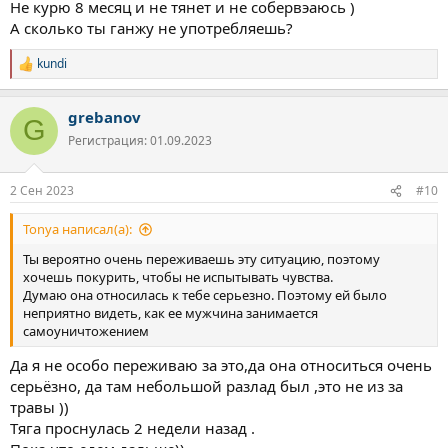
Не курю 8 месяц и не тянет и не собервэаюсь )
А сколько ты ганжу не употребляешь?
kundi
Р
е
а
grebanov
к
G
ц
Регистрация: 01.09.2023
и
и
:
2 Сен 2023
#10
Tonya написал(а):
Ты вероятно очень переживаешь эту ситуацию, поэтому
хочешь покурить, чтобы не испытывать чувства.
Думаю она относилась к тебе серьезно. Поэтому ей было
неприятно видеть, как ее мужчина занимается
самоуничтожением
Да я не особо переживаю за это,да она относиться очень
серьёзно, да там небольшой разлад был ,это не из за
травы ))
Тяга проснулась 2 недели назад .