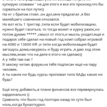
купирую словами " не для этого я все это прохожу,что бы
сорваться на пол пути))
На нг с братом стоял ,он дул,мне предлагал ,я без
малейшего сомнения откозался.
Но вот есть 1 триггер ,типа если будет мобилизацию,
нужно будет гаситься, то тогда может и курну разок,но
потом думаю ***** ,смысл от этого,и мысль уходит,ещё и
подарок себе сделал на новый год комп собрал игровой
на 4080 и 13600 КФ ,и типо когда мобилизация будет
загошусь дома,накурюсь и буду играть ,я даю ход этим
мыслям,знаю что на деле я этого не сделаю))
А у тебя там как ?
Я захожу читаю форум,на тебя подписан ещё на пару
человек.
А ты какие ни будь курсы пропивал типо БАДы какие ни
будь?
Ещё хочу добавить,в плане финансов все перевернулась
кардинально ))
Сравнить что было год полтора назад по сути был
ноль,когда бухал/курил.