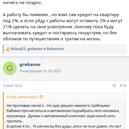
ничего не поздно .
сделал на новый год комп собрал игровой на 4080 и 13600 КФ ,и
типо когда мобилизация будет загошусь дома,накурюсь и
А работу бы поменял , но взял там кредит на квартиру
буду играть ,я даю ход этим мыслям,знаю что на деле я этого
не сделаю))
под 2%, и если уйду с работы могут оставить 2% а могут
А у тебя там как ?
21% сделать на свое усмотрение .поэтому пока буду
Я захожу читаю форум,на тебя подписан ещё на пару человек.
выплачивать кредит и постараюсь пошустрее, но без
А ты какие ни будь курсы пропивал типо БАДы какие ни будь?
обломов по путешествиям и тратам на жизнь.
Ещё хочу добавить,в плане финансов все перевернулась
Roland23
,
grebanov
и
Bobnorton
кардинально ))
Р
е
Сравнить что было год полтора назад по сути был ноль,когда
а
бухал/курил.
grebanov
к
G
Щас есть четкие цели ( раньше этого не было ) ,сформировал
ц
Регистрация: 01.09.2023
финансовую подушку, могу пол года вообще не работать,
и
раньше я об этом мог только мечтать,и не понимал как
и
собрать финансовую подушку, для меня это было дикостью )
:
9 Май 2024
#18
Для понимания щас фин нагрузка от 70 до 110 т.
Когда курил бухал,просто все спускал,и не думал наперед,вот
kundi написал(а):
бросив Ганжу мозг заработал по-другому , появилось
планирование худо бедно но оно есть , появилось
Не пропивал ничего . Но щас решил немного грибными
стратегическое мышление ,думаю наперед теперь)
бабами прочиститься и витаминов поднабрать.типо ежовика,
Ну и естественно повысился доход ,хотя по сути работать стал
мухомора . Думаю о витаминный комплекс ещё какой нить
меньше ,чем раньше,если сложить сколько я в работе это
пропить .
около 17 дней .
В целом я ок , 16 ый месяц без дуды .алко не пью давно. Но вот
Короче *** одни плюсы)))