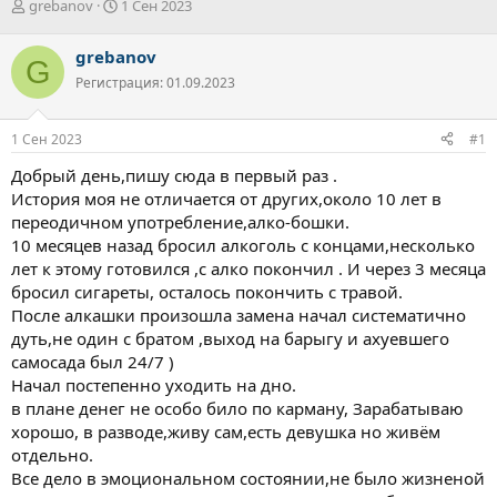
А
Д
grebanov
1 Сен 2023
в
а
т
т
grebanov
G
о
а
Регистрация: 01.09.2023
р
н
т
а
е
ч
1 Сен 2023
#1
м
а
ы
л
Добрый день,пишу сюда в первый раз .
а
История моя не отличается от других,около 10 лет в
переодичном употребление,алко-бошки.
10 месяцев назад бросил алкоголь с концами,несколько
лет к этому готовился ,с алко покончил . И через 3 месяца
бросил сигареты, осталось покончить с травой.
После алкашки произошла замена начал систематично
дуть,не один с братом ,выход на барыгу и ахуевшего
самосада был 24/7 )
Начал постепенно уходить на дно.
в плане денег не особо било по карману, Зарабатываю
хорошо, в разводе,живу сам,есть девушка но живём
отдельно.
Все дело в эмоциональном состоянии,не было жизненой