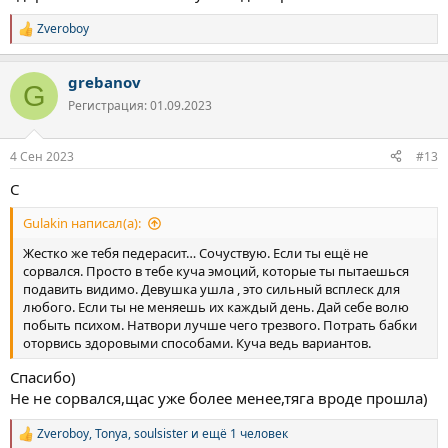
Zveroboy
Р
е
а
grebanov
к
G
ц
Регистрация: 01.09.2023
и
и
:
4 Сен 2023
#13
С
Gulakin написал(а):
Жестко же тебя педерасит… Сочуствую. Если ты ещё не
сорвался. Просто в тебе куча эмоций, которые ты пытаешься
подавить видимо. Девушка ушла , это сильный всплеск для
любого. Если ты не меняешь их каждый день. Дай себе волю
побыть психом. Натвори лучше чего трезвого. Потрать бабки
оторвись здоровыми способами. Куча ведь вариантов.
Спасибо)
Не не сорвался,щас уже более менее,тяга вроде прошла)
Zveroboy
,
Tonya
,
soulsister
и ещё 1 человек
Р