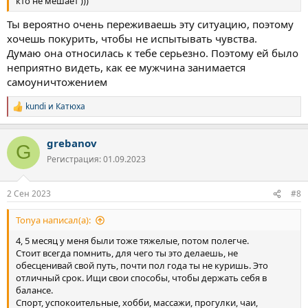
почему я курну ,типо разок попробую что это и как.
кто не мешает )))
Брату несколько раз написал что хочу курнуть будет он делать
Ты вероятно очень переживаешь эту ситуацию, поэтому
или нет)) 5 раз удалял смс.
И вот щас идёт торг курнуть или нет,на работу не пошёл,сижу
хочешь покурить, чтобы не испытывать чувства.
борюсь с тягой ,то переубеждаю себя ,то убеждаю что разок
Думаю она относилась к тебе серьезно. Поэтому ей было
можно. С кентом по общался ,
неприятно видеть, как ее мужчина занимается
говорю думаю дуну посмотрю что и как ,затянет меня или нет,а
самоуничтожением
сам понимаю если дуну откроется окно овертона ,и я начну
лупасить как не в себя через время .
kundi
и
Катюха
Р
Но *** желания курнуть меня мучет ппц ,пройдёт оно или нет
е
вообще (
а
И вот хочу узнать у кого была тяга? Пройдёт ли она ?
grebanov
к
G
ц
Регистрация: 01.09.2023
и
и
:
2 Сен 2023
#8
Tonya написал(а):
4, 5 месяц у меня были тоже тяжелые, потом полегче.
Стоит всегда помнить, для чего ты это делаешь, не
обесценивай свой путь, почти пол года ты не куришь. Это
отличный срок. Ищи свои способы, чтобы держать себя в
балансе.
Спорт, успокоительные, хобби, массажи, прогулки, чаи,