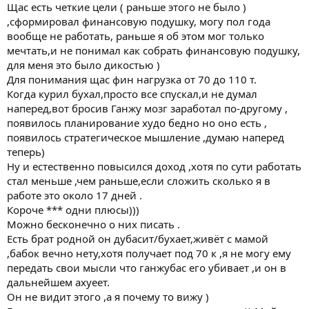
Щас есть четкие цели ( раньше этого не было )
,сформировал финансовую подушку, могу пол года
вообще не работать, раньше я об этом мог только
мечтать,и не понимал как собрать финансовую подушку,
для меня это было дикостью )
Для понимания щас фин нагрузка от 70 до 110 т.
Когда курил бухал,просто все спускал,и не думал
наперед,вот бросив Ганжу мозг заработал по-другому ,
появилось планирование худо бедно но оно есть ,
появилось стратегическое мышление ,думаю наперед
теперь)
Ну и естественно повысился доход ,хотя по сути работать
стал меньше ,чем раньше,если сложить сколько я в
работе это около 17 дней .
Короче *** одни плюсы)))
Можно бесконечно о них писать .
Есть брат родной он дубасит/бухает,живёт с мамой
,бабок вечно нету,хотя получает под 70 к ,я не могу ему
передать свои мысли что ганжубас его убивает ,и он в
дальнейшем ахуеет.
Он не видит этого ,а я почему то вижу )