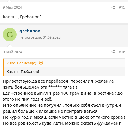
и
:
9 Май 2024
#15
Как ты , Гребанов?
grebanov
G
Регистрация: 01.09.2023
9 Май 2024
#16
kundi написал(а):
Как ты , Гребанов?
Приветствую,да все перебарол ,пересилил ,желание
жить больше,чем эта ****** тяга )))
Единственное выпил 1 раз 100 грам вина ,в рестике ( до
этого не пил год) и всё.
И то опьянение не получил , только себя съел внутри,и
решил больше к алкашке не притрагиваться .
Не курю год и месяц, если честно в шоке от такого срока )
Но всё ровно,есть куда идти, можно сказать фундамент