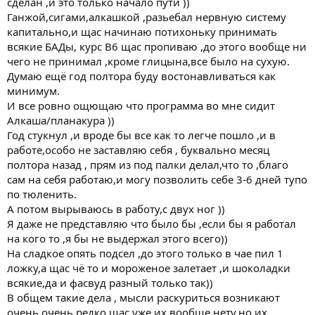
сделан ,и это только начало пути ))
Ганжой,сигами,алкашкой ,разьебал нервную систему
капитально,и щас начинаю потихоньку принимать
всякие БАДы, курс B6 щас пропиваю ,до этого вообще ни
чего не принимал ,кроме глицына,все было на сухую.
Думаю ещё год полтора буду востонавливаться как
минимум.
И все ровно ощющаю что программа во мне сидит
Алкаша/планакура ))
Год стукнул ,и вроде бы все как то легче пошло ,и в
работе,особо не заставляю себя , буквально месяц
полтора назад , прям из под палки делал,что то ,благо
сам на себя работаю,и могу позволить себе 3-6 дней тупо
по тюленить.
А потом вырываюсь в работу,с двух ног ))
Я даже не представляю что было бы ,если бы я работал
на кого то ,я бы не выдержал этого всего))
На сладкое опять подсел ,до этого только в чае пил 1
ложку,а щас чё то и мороженое залетает ,и шоколадки
всякие,да и фасвуд разный только так))
В общем такие дела , мысли раскуриться возникают
очень очень редко,щас уже их вообще нету,но их