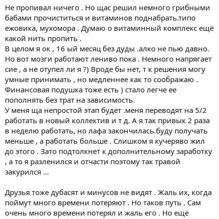
Ганжой,сигами,алкашкой ,разьебал нервную систему
Не пропивал ничего . Но щас решил немного грибными
капитально,и щас начинаю потихоньку принимать всякие
бабами прочиститься и витаминов поднабрать.типо
БАДы, курс B6 щас пропиваю ,до этого вообще ни чего не
ежовика, мухомора . Думаю о витаминный комплекс ещё
принимал ,кроме глицына,все было на сухую.
какой нить пропить .
Думаю ещё год полтора буду востонавливаться как минимум.
В целом я ок , 16 ый месяц без дуды .алко не пью давно.
И все ровно ощющаю что программа во мне сидит Алкаша/
Но вот мозги работают лениво пока . Немного напрягает
планакура ))
Год стукнул ,и вроде бы все как то легче пошло ,и в
сие , а не отупел ли я ?) Вроде бы нет, т к решения могу
работе,особо не заставляю себя , буквально месяц полтора
умные принимать , но медленнее как то соображаю .
назад , прям из под палки делал,что то ,благо сам на себя
Финансовая подушка тоже есть ) стало легче ее
работаю,и могу позволить себе 3-6 дней тупо по тюленить.
пополнять без трат на зависимость.
А потом вырываюсь в работу,с двух ног ))
У меня ща непростой этап будет .меня переводят на 5/2
Я даже не представляю что было бы ,если бы я работал на кого
работать в новый коллектив и т д. А я так привык 2 раза
то ,я бы не выдержал этого всего))
На сладкое опять подсел ,до этого только в чае пил 1 ложку,а
в неделю работать, но лафа закончилась.буду получать
щас чё то и мороженое залетает ,и шоколадки всякие,да и
меньше , а работать больше . Слишком я кучеряво жил
фасвуд разный только так))
до этого . Зато подтолкнет к дополнительному заработку
В общем такие дела , мысли раскуриться возникают очень
, а то я разленился и отчасти поэтому так травой
очень редко,щас уже их вообще нету,но их купирую словами "
закурился ...
не для этого я все это прохожу,что бы сорваться на пол пути))
На нг с братом стоял ,он дул,мне предлагал ,я без малейшего
сомнения откозался.
Друзья тоже дубасят и минусов не видят . Жаль их, когда
Но вот есть 1 триггер ,типа если будет мобилизацию, нужно
поймут много времени потеряют . Но таков путь . Сам
будет гаситься, то тогда может и курну разок,но потом думаю
очень много времени потерял и жаль его . Но ещё
***** ,смысл от этого,и мысль уходит,ещё и подарок себе