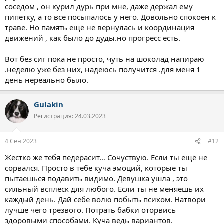
,мне сейчас 29.
соседом , он курил дурь при мне, даже держал ему
Самое сложное перетерпеть 2 недели ,а когда хотелось
пипетку, а то все посыпалось у него. Довольно спокоен к
курить,я про себя думал а чем мне эта сигарета щас поможет?
траве. Но память ещё не вернулась и координация
Что сигарета сейчас изменит ? Ни чего она не меняет и не
помогает, и легче не станет когда ты ее покуришь,это
движений , как было до дуды.но прогресс есть.
психологический момент, этот момент понять и все
получиться))
Вот без сиг пока не просто, чуть на шоколад напираю
Не курю 8 месяц и не тянет и не собервэаюсь )
.неделю уже без них, надеюсь получится .для меня 1
А сколько ты ганжу не употребляешь?
день нереально было.
Gulakin
Регистрация: 24.03.2023
4 Сен 2023
#12
Жестко же тебя педерасит… Сочуствую. Если ты ещё не
сорвался. Просто в тебе куча эмоций, которые ты
пытаешься подавить видимо. Девушка ушла , это
сильный всплеск для любого. Если ты не меняешь их
каждый день. Дай себе волю побыть психом. Натвори
лучше чего трезвого. Потрать бабки оторвись
здоровыми способами. Куча ведь вариантов.