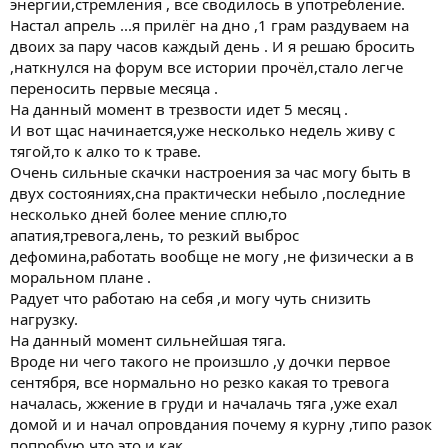
энергии,стремления , все сводилось в употребление.
Настал апрель ...я прилёг на дно ,1 грам раздуваем на
двоих за пару часов каждый день . И я решаю бросить
,наткнулся на форум все истории прочёл,стало легче
переносить первые месяца .
На данный момент в трезвости идет 5 месяц .
И вот щас начинается,уже несколько недель живу с
тягой,то к алко то к траве.
Очень сильные скачки настроения за час могу быть в
двух состояниях,сна практически небыло ,последние
несколько дней более мение сплю,то
апатия,тревога,лень, то резкий выброс
дефомина,работать вообще не могу ,не физически а в
моральном плане .
Радует что работаю на себя ,и могу чуть снизить
нагрузку.
На данный момент сильнейшая тяга.
Вроде ни чего такого не произшло ,у дочки первое
сентября, все нормально но резко какая то тревога
началась, жжение в груди и началачь тяга ,уже ехал
домой и и начал опровдания почему я курну ,типо разок
попробую что это и как.