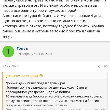
энергии,стремления , все сводилось в употребление.
так же с травой все . И му,ений особо нет, хотя из за
Настал апрель ...я прилёг на дно ,1 грам раздуваем на двоих за
пасов все равно туплю и мучаюсь порой.
пару часов каждый день . И я решаю бросить ,наткнулся на
форум все истории прочёл,стало легче переносить первые
А вот сиги не курю 6ой день. И мучался первые 4 дня,
месяца .
щас по легче , но хочется . Но сигами я не столь
На данный момент в трезвости идет 5 месяц .
категоричен в отказе, поэтому труднее бросить . Думаю
И вот щас начинается,уже несколько недель живу с тягой,то к
очень ришение внутреннее точно бросить влияет на
алко то к траве.
тягу .
Очень сильные скачки настроения за час могу быть в двух
состояниях,сна практически небыло ,последние несколько
дней более мение сплю,то апатия,тревога,лень, то резкий
Tonya
T
выброс дефомина,работать вообще не могу ,не физически а в
Регистрация: 14.02.2023
моральном плане .
Радует что работаю на себя ,и могу чуть снизить нагрузку.
На данный момент сильнейшая тяга.
2 Сен 2023
#6
Вроде ни чего такого не произшло ,у дочки первое сентября,
все нормально но резко какая то тревога началась, жжение в
grebanov написал(а):
груди и началачь тяга ,уже ехал домой и и начал опровдания
почему я курну ,типо разок попробую что это и как.
Добрый день,пишу сюда в первый раз .
Брату несколько раз написал что хочу курнуть будет он делать
История моя не отличается от других,около 10 лет в
или нет)) 5 раз удалял смс.
переодичном употребление,алко-бошки.
И вот щас идёт торг курнуть или нет,на работу не пошёл,сижу
10 месяцев назад бросил алкоголь с концами,несколько лет к
борюсь с тягой ,то переубеждаю себя ,то убеждаю что разок
этому готовился ,с алко покончил . И через 3 месяца бросил
можно. С кентом по общался ,
сигареты, осталось покончить с травой.
говорю думаю дуну посмотрю что и как ,затянет меня или нет,а
После алкашки произошла замена начал систематично дуть,не