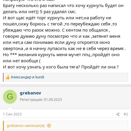
Брату несколько раз написал что хочу курнуть будет он
делать или нет)) 5 раз удалял смс.
И вот щас идёт торг курнуть или нет,на работу не
пошёл,сижу борюсь с тягой ,то переубеждаю себя ,то
убеждаю что разок можно. С кентом по общался ,
говорю думаю дуну посмотрю что и как ,затянет меня
или нет,а сам понимаю если дуну откроется окно
овертона ,и я начну лупасить как не в себя через время .
Но *** желания курнуть меня мучет ппц ,пройдёт оно
или нет вообще (
И вот хочу узнать у кого была тяга? Пройдёт ли она ?
Александер
и
kundi
Р
е
а
grebanov
к
G
ц
Регистрация: 01.09.2023
и
и
:
1 Сен 2023
#2
grebanov написал(а):