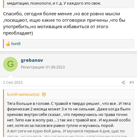
медитации, психологи, и т. д. У каждого это свое.
Спасибо, сегодня более мение ,но все ровно мысли
,посещают, ищю какие то отговорки причины ,что бы
употребить,но мотивация избавиться от этого
преобладает)
kundi
Р
е
а
grebanov
к
G
ц
Регистрация: 01.09.2023
и
и
:
2 Сен 2023
#9
kundi написал(а):
Тяга больше в голове. С травой я твердо решил , что все . И тяга
физическая 2 месяца может 3 и то не сильная . Даже когда было
хреново внутри себе сказал , что перемучаюсь но трава точно
нет. Типо как в жопу раз ... ) так же с травой все . И му,ений особо
нет, хотя из за пасов все равно туплю и мучаюсь порой.
А вот сиги не курю 6ой день. И мучался первые 4 дня, щас по
легче , но хочется . Но сигами я не столь категоричен в отказе,