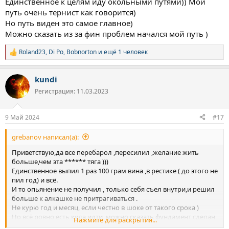
Единственное к целям иду окольными путями)) Мой
путь очень тернист как говорится)
Но путь виден это самое главное)
Можно сказать из за фин проблем начался мой путь )
Roland23
,
Di Po
,
Bobnorton
и ещё 1 человек
Р
е
а
kundi
к
ц
Регистрация: 11.03.2023
и
и
:
9 Май 2024
#17
grebanov написал(а):
Приветствую,да все перебарол ,пересилил ,желание жить
больше,чем эта ****** тяга )))
Единственное выпил 1 раз 100 грам вина ,в рестике ( до этого не
пил год) и всё.
И то опьянение не получил , только себя съел внутри,и решил
больше к алкашке не притрагиваться .
Не курю год и месяц, если честно в шоке от такого срока )
Но всё ровно,есть куда идти, можно сказать фундамент сделан
Нажмите для раскрытия...
,и это только начало пути ))