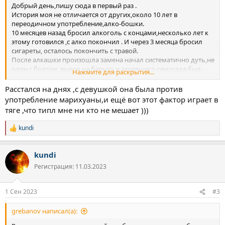
Добрый день,пишу сюда в первый раз .
История моя не отличается от других,около 10 лет в
переодичном употребление,алко-бошки.
10 месяцев назад бросил алкоголь с концами,несколько лет к
этому готовился ,с алко покончил . И через 3 месяца бросил
сигареты, осталось покончить с травой.
После алкашки произошла замена начал систематично дуть,не
один с братом ,выход на барыгу и ахуевшего самосада был
Нажмите для раскрытия...
24/7 )
Начал постепенно уходить на дно.
Расстался на днях ,с девушкой она была против
в плане денег не особо било по карману, Зарабатываю
употребление марихуаны,и ещё вот этот фактор играет в
хорошо, в разводе,живу сам,есть девушка но живём отдельно.
тяге ,что типл мне ни кто не мешает )))
Все дело в эмоциональном состоянии,не было жизненой
энергии,стремления , все сводилось в употребление.
kundi
Р
Настал апрель ...я прилёг на дно ,1 грам раздуваем на двоих за
е
пару часов каждый день . И я решаю бросить ,наткнулся на
а
форум все истории прочёл,стало легче переносить первые
kundi
к
месяца .
ц
Регистрация: 11.03.2023
На данный момент в трезвости идет 5 месяц .
и
И вот щас начинается,уже несколько недель живу с тягой,то к
и
алко то к траве.
:
1 Сен 2023
#3
Очень сильные скачки настроения за час могу быть в двух
состояниях,сна практически небыло ,последние несколько
grebanov написал(а):
дней более мение сплю,то апатия,тревога,лень, то резкий
выброс дефомина,работать вообще не могу ,не физически а в