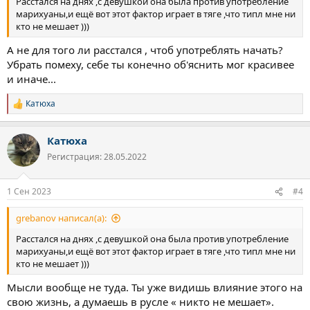
Расстался на днях ,с девушкой она была против употребление
моральном плане .
марихуаны,и ещё вот этот фактор играет в тяге ,что типл мне ни
Радует что работаю на себя ,и могу чуть снизить нагрузку.
кто не мешает )))
На данный момент сильнейшая тяга.
Вроде ни чего такого не произшло ,у дочки первое сентября,
А не для того ли расстался , чтоб употреблять начать?
все нормально но резко какая то тревога началась, жжение в
Убрать помеху, себе ты конечно об'яснить мог красивее
груди и началачь тяга ,уже ехал домой и и начал опровдания
и иначе...
почему я курну ,типо разок попробую что это и как.
Брату несколько раз написал что хочу курнуть будет он делать
Катюха
Р
или нет)) 5 раз удалял смс.
е
И вот щас идёт торг курнуть или нет,на работу не пошёл,сижу
а
борюсь с тягой ,то переубеждаю себя ,то убеждаю что разок
Катюха
к
можно. С кентом по общался ,
ц
Регистрация: 28.05.2022
говорю думаю дуну посмотрю что и как ,затянет меня или нет,а
и
сам понимаю если дуну откроется окно овертона ,и я начну
и
лупасить как не в себя через время .
:
1 Сен 2023
#4
Но *** желания курнуть меня мучет ппц ,пройдёт оно или нет
вообще (
grebanov написал(а):
И вот хочу узнать у кого была тяга? Пройдёт ли она ?
Расстался на днях ,с девушкой она была против употребление
марихуаны,и ещё вот этот фактор играет в тяге ,что типл мне ни
кто не мешает )))
Мысли вообще не туда. Ты уже видишь влияние этого на
свою жизнь, а думаешь в русле « никто не мешает».