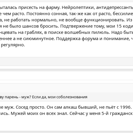
пыталась присесть на фарму. Нейролептики, антидепрессанты
 чем расто. Постоянно сонная, так-же как от расто, бессили
а, не работать нормально, не вообще функционировать. Из 
я не было шансов бросить. Подтвержение тому, мои 15 коди
нцевать на граблях, в поиске волшебных пилюль. Надо быть
еннее а не сиюминутное. Поддержка форума и понимание, что
 регулярно.
ву парень - муж? Если да, мои соболезнования
не муж. Сосед просто. Он сам алкаш бывший, не пьёт с 1996. 
сь. Мужей моих он всех знал. Сейчас у меня 5-й гражданск