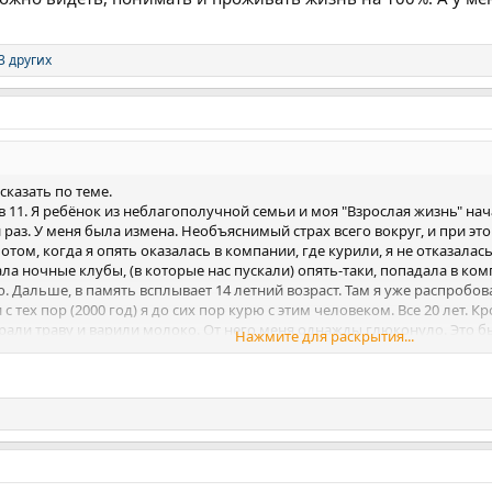
3 других
сказать по теме.
в 11. Я ребёнок из неблагополучной семьи и моя "Взрослая жизнь" нач
й раз. У меня была измена. Необъяснимый страх всего вокруг, и при 
том, когда я опять оказалась в компании, где курили, я не отказалась
щала ночные клубы, (в которые нас пускали) опять-таки, попадала в ко
ю. Дальше, в память всплывает 14 летний возраст. Там я уже распробо
с тех пор (2000 год) я до сих пор курю с этим человеком. Все 20 лет. 
рали траву и варили молоко. От него меня однажды глюконуло. Это бы
Нажмите для раскрытия...
 дозняк с расто, не вырос особо, за эти 20 лет (на себя оттянула втор
к жить. Я чувствую, на сколько мне это мешает. Мне надоело жить как в 
я интереса в жизни и т.д. и т.п.
у. Наконец-то оно закончилось. Не хочу больше ни каких оправданий
годня 1-й день.