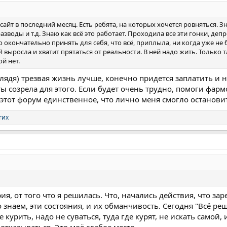
сайт в последний месяц. Есть ребята, на которых хочется ровняться. 
воды и т.д. Знаю как всё это работает. Проходила все эти гонки, деп
о окончательно принять для себя, что всё, приплыла, ни когда уже не 
Я выросла и хватит прятаться от реальности. В ней надо жить. Только
ой нет.
 глядя) трезвая жизнь лучше, конечно придется заплатить и 
ы созрела для этого. Если будет очень трудно, помоги фарм
и этот форум единственное, что лично меня смогло останови
гих
ия, от того что я решилась. Что, начались действия, что заре
знаем, эти состояния, и их обманчивость. Сегодня "Всё реше
курить, надо не суваться, туда где курят, не искать самой,