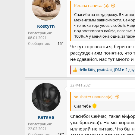
и
Кетана написал(а):
и
:
Спасибо за поддержку. Я читаю 
механизмы зависимости. Самораз
что пока торгуюсь с собой. Над
Kostyrn
подросткового кайфа, веселья. 
Регистрация:
100%. А у меня она одна, запасн
08.01.2021
Сообщения
151
Че тут торговаться, бери не
рассуждениям понятно, что т
не сдавайся, нас тут много 
Hello Kitty
,
pyato4ok
,
JDM
и 2 дру
Р
е
а
22 Фев 2021
к
ц
и
soulsister написал(а):
и
:
Сил тебе
Спасибо! Сейчас, такая эйфор
Кетана
уже бросила)). Но мы хорошо 
Регистрация:
иллюзий не питаю. Что бы не 
22.02.2021
Сообщения
287