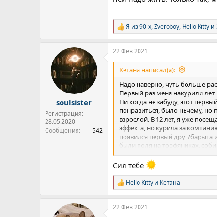
Я из 90-х
,
Zveroboy
,
Hello Kitty
и 
Р
е
а
22 Фев 2021
к
ц
и
Кетана написал(а):
и
:
Надо наверно, чуть больше рас
Первый раз меня накурили лет 
Ни когда не забуду, этот первы
soulsister
понравиться, было нЕчему, но по
Регистрация:
взрослой. В 12 лет, я уже посе
28.05.2020
эффекта, но курила за компани
Сообщения
542
появился первый друг/барыга и 
были поля на торфяниках, соби
Из-за двойной зависимости, мой
2-3 дня. Но я больше не хочу та
Сил тебе
где-то в себе. Замкнутость, потер
Вчера докурила очередную бошк
Hello Kitty
и
Кетана
Р
бросит.
е
Настрой серьёзный. Поехали. Се
а
22 Фев 2021
к
ц