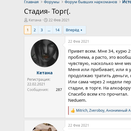
Главная
Форумы
Форум бывших наркоманов
Ист
Стадия- Торг(.
А
Д
Кетана
22 Фев 2021
в
а
1
2
3
...
14
Вперёд
т
т
о
а
р
н
22 Фев 2021
т
а
Привет всем. Мне 34, курю 2
е
ч
м
а
проблема, а расто, это вооб
ы
л
чувствую, насколько мне меш
а
Меня или прибивает, или я у
Кетана
продолжаю тратить деньги, н
Регистрация:
Или сама через 2 недели пе
22.02.2021
стадии, в торге. На алкофор
Сообщения
287
Спасибо всем кто прочитал.
Neduem.
Mitrich
,
Zveroboy
,
Анонимный А
Р
е
а
22 Фев 2021
к