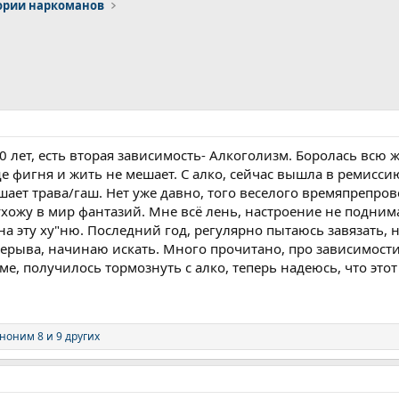
ории наркоманов
0 лет, есть вторая зависимость- Алкоголизм. Боролась всю ж
ще фигня и жить не мешает. С алко, сейчас вышла в ремиссию
ает трава/гаш. Нет уже давно, того веселого времяпрепрово
хожу в мир фантазий. Мне всё лень, настроение не поднимае
а эту ху"ню. Последний год, регулярно пытаюсь завязать, н
рерыва, начинаю искать. Много прочитано, про зависимост
уме, получилось тормознуть с алко, теперь надеюсь, что эт
ноним 8
и 9 других