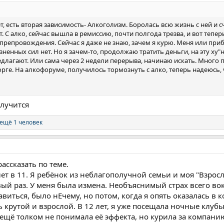
т, есть вторая зависимость- Алкоголизм. Боролась всю жизнь с ней и с
 С алко, сейчас вышла в ремиссию, почти полгода трезва, и вот тепер
препровождения. Сейчас я даже не знаю, зачем я курю. Меня или приби
ненных сил нет. Но я зачем-то, продолжаю тратить деньги, на эту ху"
редлагают. Или сама через 2 недели перерыва, начинаю искать. Много 
торге. На алкофоруме, получилось тормознуть с алко, теперь надеюсь
олучится
ещё 1 человек
ассказать по теме.
т в 11. Я ребёнок из неблагополучной семьи и моя "Взросл
рвый раз. У меня была измена. Необъяснимый страх всего во
иться, было нЕчему, но потом, когда я опять оказалась в ко
ь крутой и взрослой. В 12 лет, я уже посещала ночные клубы
 ещё толком не понимала её эффекта, но курила за компани