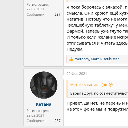
Регистрация:
Я пока боролась с алкахой, 
22.02.2021
смысла. Они кроют, ещё хуже
Сообщения
287
негатив. Потому что не могл
"волшебную таблетку" у мен
фармой. Теперь уже глупо та
И только если желание искр
отписываться и читать здесь
Недуем.
Zveroboy
,
Макс
и
soulsister
Р
е
а
22 Фев 2021
к
ц
и
Mirthless написал(а):
и
:
Барыга друг, по совместительст
Привет. Да нет, не парень и 
Кетана
на этом фоне мы и подружили
Регистрация:
22.02.2021
Сообщения
287