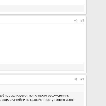
#8
#9
а всё нормализуется, но по твоим рассуждениям
оши. Сил тебе и не сдавайся, нас тут много и этот