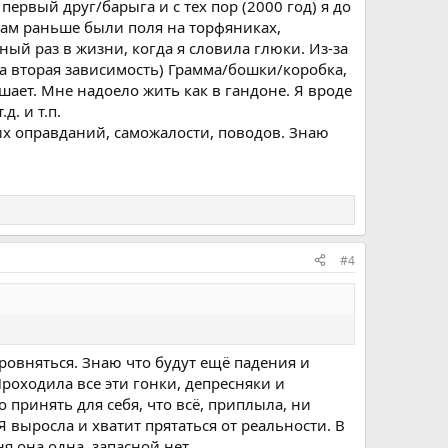
ервый друг/барыга и с тех пор (2000 год) я до
 там раньше были поля на торфяниках,
ый раз в жизни, когда я словила глюки. Из-за
ула вторая зависимость) Грамма/бошки/коробка,
ешает. Мне надоело жить как в гандоне. Я вроде
д. и т.п.
их оправданий, саможалости, поводов. Знаю
#4
 ровняться. Знаю что будут ещё падения и
Проходила все эти гонки, депресняки и
 принять для себя, что всё, приплыла, ни
Я выросла и хватит прятаться от реальности. В
я она одна, запасной нет.