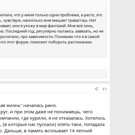
читала, что у меня только одна проблема, а расто, это
ь, чувствую, насколько мне мешает трава/гаш. Нет
вает, или я ухожу в мир фантазий. Мне всё лень,
ню. Последний год, регулярно пытаюсь завязать, но не
прочитано, про зависимости. Понимаю что я в самой
, что этот форум, поможет побороть растоманию.
#3
ая жизнь" началась рано.
круг, и при этом даже не понимаешь, чего
мпании, где курили, я не отказалась. Хотелось
, (в которые нас пускали) опять-таки, попадала
ю. Дальше, в память всплывает 14 летний