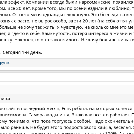
вала эффект. Компании всегда были наркоманские, появился п
ом. Все 20 лет. Кроме того, мы по осени ездили в люблино,
локо. От него меня однажды глюконуло. Это был единственн
зняк с расто, не вырос особо, за эти 20 лет (на себя оттян
я больше не хочу так жить. Я чувствую, на сколько мне это м
ет, я где-то в себе. Замкнутость, потеря интереса в жизни и т.
ошку. Наконец-то оно закончилось. Не хочу больше ни как
.
 Сегодня 1-й день.
других
чится
аю сайт в последний месяц. Есть ребята, на которых хочется
исимости. Саморазводы и т.д. Знаю как всё это работает. 
ому понимаю, что пока торгуюсь с собой. Надо окончательно
 было раньше. Не будет этого подросткового кайфа, веселья. 
можно видеть, понимать и проживать жизнь на 100%. А у мен