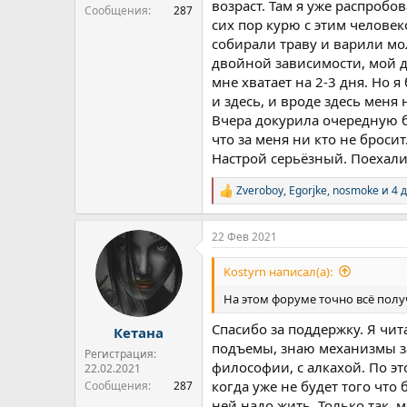
возраст. Там я уже распробо
Сообщения
287
сих пор курю с этим человек
собирали траву и варили мо
двойной зависимости, мой до
мне хватает на 2-3 дня. Но 
и здесь, и вроде здесь меня н
Вчера докурила очередную б
что за меня ни кто не бросит
Настрой серьёзный. Поехали.
Zveroboy
,
Egorjke
,
nosmoke
и 4 
Р
е
а
22 Фев 2021
к
ц
и
Kostyrn написал(а):
и
:
На этом форуме точно всё полу
Спасибо за поддержку. Я чит
Кетана
подъемы, знаю механизмы зав
Регистрация:
философии, с алкахой. По эт
22.02.2021
когда уже не будет того что
Сообщения
287
ней надо жить. Только так, 