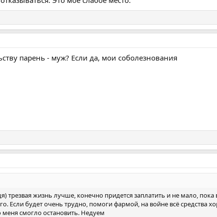
 отказываться. Это моё слабое место.
ьству парень - муж? Если да, мои соболезнования
ядя) трезвая жизнь лучше, конечно придется заплатить и не мало, пок
го. Если будет очень трудно, помоги фармой, на войне всё средства хор
о меня смогло остановить. Недуем