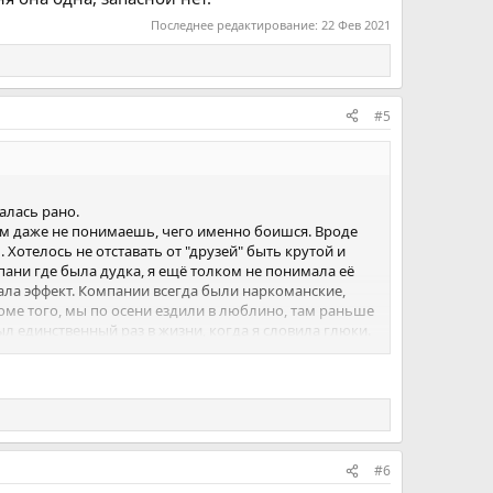
Последнее редактирование:
22 Фев 2021
#5
алась рано.
этом даже не понимаешь, чего именно боишся. Вроде
. Хотелось не отставать от "друзей" быть крутой и
мпани где была дудка, я ещё толком не понимала её
вала эффект. Компании всегда были наркоманские,
Кроме того, мы по осени ездили в люблино, там раньше
л единственный раз в жизни, когда я словила глюки.
ая зависимость) Грамма/бошки/коробка, мне хватает на
гандоне. Я вроде и здесь, и вроде здесь меня нет, я
, саможалости, поводов. Знаю что за меня ни кто не
#6