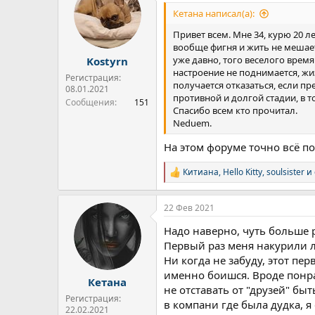
ц
и
Кетана написал(а):
и
:
Привет всем. Мне 34, курю 20 ле
вообще фигня и жить не мешает.
уже давно, того веселого время
Kostyrn
настроение не поднимается, жиз
Регистрация:
получается отказаться, если п
08.01.2021
противной и долгой стадии, в 
Сообщения
151
Спасибо всем кто прочитал.
Neduem.
На этом форуме точно всё п
Китиана
,
Hello Kitty
,
soulsister
и 
Р
е
а
22 Фев 2021
к
ц
Надо наверно, чуть больше р
и
и
Первый раз меня накурили ле
:
Ни когда не забуду, этот пе
именно боишся. Вроде понрав
Кетана
не отставать от "друзей" быт
Регистрация:
в компани где была дудка, я
22.02.2021