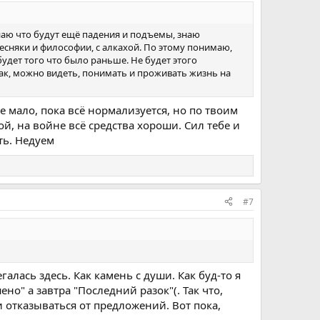
Знаю что будут ещё падения и подъемы, знаю
ресняки и философии, с алкахой. По этому понимаю,
будет того что было раньше. Не будет этого
 так, можно видеть, понимать и проживать жизнь на
не мало, пока всё нормализуется, но по твоим
ой, на войне всё средства хороши. Сил тебе и
ть. Недуем
#7
галась здесь. Как камень с души. Как буд-то я
но" а завтра "Последний разок"(. Так что,
 и отказываться от предложений. Вот пока,