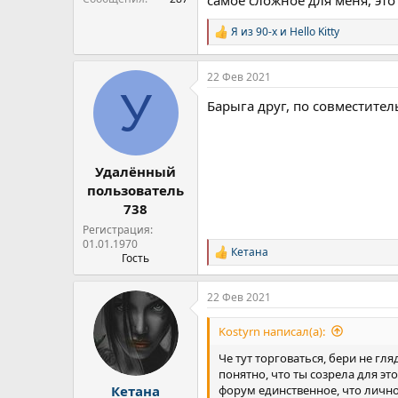
самое сложное для меня, это
Я из 90-х
и
Hello Kitty
Р
е
а
22 Фев 2021
к
У
ц
Барыга друг, по совместител
и
и
:
Удалённый
пользователь
738
Регистрация:
01.01.1970
Кетана
Р
Гость
е
а
22 Фев 2021
к
ц
и
Kostyrn написал(а):
и
:
Че тут торговаться, бери не гл
понятно, что ты созрела для это
форум единственное, что личн
Кетана