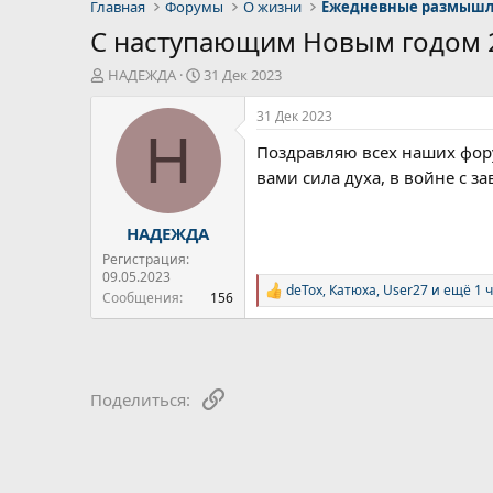
Главная
Форумы
О жизни
Ежедневные размыш
С наступающим Новым годом 
А
Д
НАДЕЖДА
31 Дек 2023
в
а
т
т
31 Дек 2023
о
а
Н
Поздравляю всех наших фору
р
н
т
а
вами сила духа, в войне с з
е
ч
м
а
НАДЕЖДА
ы
л
а
Регистрация:
09.05.2023
deTox
,
Катюха
,
User27
и ещё 1 
Р
Сообщения
156
е
а
к
ц
и
Ссылка
Поделиться:
и
: