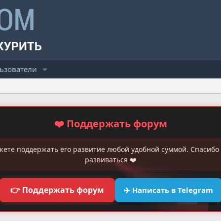
ьзователи
❤️ Поддержать форум
жете поддержать его развитие любой удобной суммой. Спасибо 
развиваться ❤️
👉 Поддержать форум
✈️ Написать в Telegram