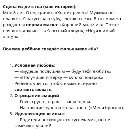
Сцена из детства (моя история):
Мне 8 лет. Отец кричит: «Хватит реветь! Мужики не
плачут!». Я закусываю губу, глотаю слёзы. В тот момент
рождается
первая маска
: «Хороший мальчик». Позже
появятся другие — «Классный клоун», «Неуязвимый
альфа».
Почему ребёнок создаёт фальшивое «Я»?
Условная любовь
:
— «Будешь послушным — буду тебя любить».
— «Получишь пятёрку — куплю подарок».
Ребёнок учится: чтобы выжить, нужно
соответствовать
.
Отрицание эмоций
:
— Гнев, грусть, страх — запрещены.
— Настоящие чувства = опасность («Меня бросят»).
Идеализация «силы»
:
— Родители восхищаются «успехами», но не
замечают усилий.