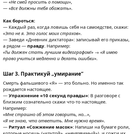
—
«Не смей просить о помощи»
,
—
«Все должны тебя обожать»
.
Как бороться:
— Каждый раз, когда ловишь себя на самоедстве, скажи:
«Это не я. Это голос моих страхов»
.
— Заведи «Дневник диктатора»: записывай его приказы,
а рядом —
правду
. Например:
«Ты должен стать лучшим видеографом!» → «Я имею
право учиться медленно и делать ошибки»
.
Шаг 3. Практикуй „умирание“
Смерть фальшивого «Я» — это больно. Но именно так
рождается настоящее.
—
Упражнение «10 секунд правды»
: В разговоре с
близким сознательно скажи что-то настоящее.
Например:
«Мне страшно об этом говорить, но...»
,
«Я не знаю, что ответить. Мне нужно время»
.
—
Ритуал «Сожжение масок»
: Напиши на бумаге роли,
которые носишь («крутой», «неуязвимый»), и сожги их.