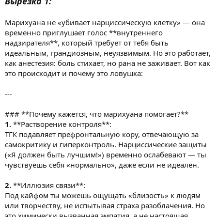
Вырезка 1:
Марихуана не «убивает нарциссическую клетку» — она
временно приглушает голос **внутреннего
надзирателя**, который требует от тебя быть
идеальным, грандиозным, неуязвимым. Но это работает,
как анестезия: боль стихает, но рана не заживает. Вот как
это происходит и почему это ловушка:
---
### **Почему кажется, что марихуана помогает?**
1.
**Растворение контроля**:
ТГК подавляет префронтальную кору, отвечающую за
самокритику и гиперконтроль. Нарциссические защиты
(«Я должен быть лучшим!») временно ослабевают — ты
чувствуешь себя «нормально», даже если не идеален.
2.
**Иллюзия связи**:
Под кайфом ты можешь ощущать «близость» к людям
или творчеству, не испытывая страха разоблачения. Но
это химически вызванная эмпатия, а не настоящая