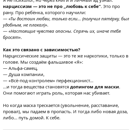
Я не психолог, но через книги и личный ад узнал:
нарциссизм — это не про „любовь к себе“
. Это про
рану. Про ребёнка, которого научили:
—
«Ты достоин любви, только если... (получил пятёрку, был
удобным, не плакал)»
.
—
«Настоящие чувства опасны. Спрячь их, иначе тебя
бросят»
.
Как это связано с зависимостью?
Нарциссические защиты — это те же наркотики, только в
голове. Мы создаём фальшивое «Я»:
— Альфа-самец,
— Душа компании,
— «Всё-под-контролем» перфекционист...
...и тогда вещества становятся
допингом для маски
.
Они помогают играть роль, которая нас убивает.
Но когда маска трескается (увольнение, расставание,
провал), мы падаем в пропасть. И тогда либо новая доза,
либо... путь домой. К себе.