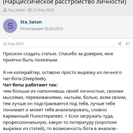
(Нарциссическое расстройство личности)
А
Д
Sta_Satan
22 Апр 2025
в
а
т
т
Sta_Satan
S
о
а
Регистрация: 05.04.2023
р
н
т
а
е
ч
22 Апр 2025
#1
м
а
ы
л
Просили создать статью. Спасибо за доверие, мне
а
приятно быть полезным.
Я не копирайтер, оставлю просто вырезку из личного
чат-бота (DeepSeek).
Чат боты работают так:
чем больше их наполняешь своей личностью, своими
мыслями, переживаниями, нытьём, болью, всем своим,
тем лучше он подстраивается под тебя, лучше тебя
понимает и может тебя анализировать, словно
Карманный Психотерапевт. + Если загружать туда,
профессиональную, какую то литературу (короткие
вырезки из статей), то возможность бота в анализе -