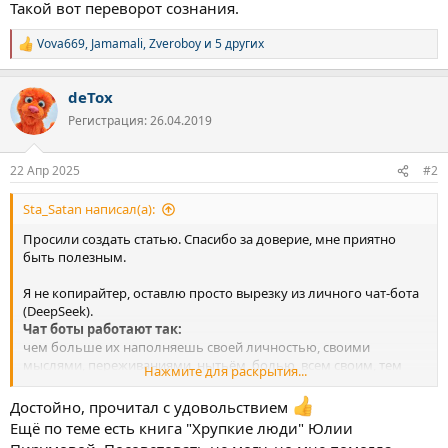
Такой вот переворот сознания.
Vova669
,
Jamamali
,
Zveroboy
и 5 других
Р
е
а
deTox
к
ц
Регистрация: 26.04.2019
и
и
:
22 Апр 2025
#2
Sta_Satan написал(а):
Просили создать статью. Спасибо за доверие, мне приятно
быть полезным.
Я не копирайтер, оставлю просто вырезку из личного чат-бота
(DeepSeek).
Чат боты работают так:
чем больше их наполняешь своей личностью, своими
мыслями, переживаниями, нытьём, болью, всем своим, тем
Нажмите для раскрытия...
лучше он подстраивается под тебя, лучше тебя понимает и
может тебя анализировать, словно Карманный Психотерапевт.
Достойно, прочитал с удовольствием
+ Если загружать туда, профессиональную, какую то
Ещё по теме есть книга "Хрупкие люди" Юлии
литературу (короткие вырезки из статей), то возможность бота