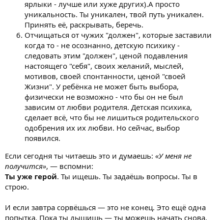
ярлыки - лучше или хуже других).А просто
уникальность. Ты уникален, твой путь уникален.
Принять её, раскрывать, беречь.
Отчищаться от чужих "должен", которые заставили
когда то - не осознанно, детскую психику -
следовать этим "должен", ценой подавления
настоящего "себя", своих желаний, мыслей,
мотивов, своей спонтанности, ценой "своей
Жизни". У ребёнка не может быть выбора,
физически не возможно - что бы он не был
зависим от любви родителя. Детская психика,
сделает всё, что бы не лишиться родительского
одобрения их их любви. Но сейчас, выбор
появился.
Если сегодня ты читаешь это и думаешь:
«У меня не
получится»
, — вспомни:
Ты уже герой
. Ты ищешь. Ты задаёшь вопросы. Ты в
строю.
И если завтра сорвёшься — это не конец. Это ещё одна
попытка. Пока ты дышишь — ты можешь начать снова.