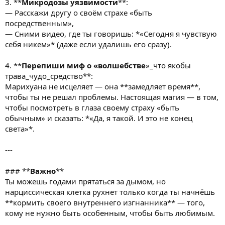
3. **
Микродозы уязвимости
**:
— Расскажи другу о своём страхе «быть
посредственным»,
— Сними видео, где ты говоришь: *«Сегодня я чувствую
себя никем»* (даже если удалишь его сразу).
4. **
Перепиши миф о «волшебстве
»_что якобы
трава_чудо_средство**:
Марихуана не исцеляет — она **замедляет время**,
чтобы ты не решал проблемы. Настоящая магия — в том,
чтобы посмотреть в глаза своему страху «быть
обычным» и сказать: *«Да, я такой. И это не конец
света»*.
---
### **
Важно
**
Ты можешь годами прятаться за дымом, но
нарциссическая клетка рухнет только когда ты начнёшь
**кормить своего внутреннего изгнанника** — того,
кому не нужно быть особенным, чтобы быть любимым.