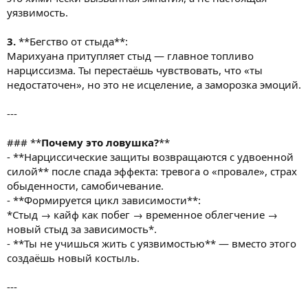
уязвимость.
3.
**Бегство от стыда**:
Марихуана притупляет стыд — главное топливо
нарциссизма. Ты перестаёшь чувствовать, что «ты
недостаточен», но это не исцеление, а заморозка эмоций.
---
### **
Почему это ловушка?
**
- **Нарциссические защиты возвращаются с удвоенной
силой** после спада эффекта: тревога о «провале», страх
обыденности, самобичевание.
- **Формируется цикл зависимости**:
*Стыд → кайф как побег → временное облегчение →
новый стыд за зависимость*.
- **Ты не учишься жить с уязвимостью** — вместо этого
создаёшь новый костыль.
---