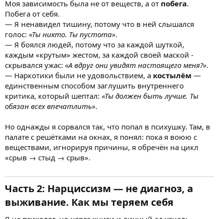
Моя зависимость была не от веществ, а от
побега
.
Побега от себя.
— Я ненавидел тишину, потому что в ней слышался
голос:
«Ты никто. Ты пустота»
.
— Я боялся людей, потому что за каждой шуткой,
каждым «крутым» жестом, за каждой своей маской -
скрывался ужас:
«А вдруг они увидят настоящего меня?»
.
— Наркотики были не удовольствием, а
костылём
—
единственным способом заглушить внутреннего
критика, который шептал:
«Ты должен быть лучше. Ты
обязан всех впечатлить»
.
Но однажды я сорвался так, что попал в психушку. Там, в
палате с решётками на окнах, я понял: пока я воюю с
веществами, игнорируя причины, я обречён на цикл
«срыв → стыд → срыв».
Часть 2: Нарциссизм — не диагноз, а
выживание. Как мы теряем себя