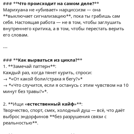
### **
Что происходит на самом деле?
**
Марихуана не «убивает» нарциссизм — она
**выключает сигнализацию**, пока ты грабишь сам
себя. Настоящая работа — не в том, чтобы заглушить
внутреннего критика, а в том, чтобы перестать верить
его словам.
---
### **
Как вырваться из цикла?
**
1. **Замечай паттерн**:
Каждый раз, когда тянет курить, спроси:
→ *«От какой боли/страха я бегу?»*
→ *«Что случится, если я останусь с этим чувством на 10
минут без травы?»*.
2. **Ищи «
естественный кайф
»**:
Творчество, спорт, смех, холодный душ — всё, что даёт
выброс эндорфинов **без разрушения связи с
реальностью**.