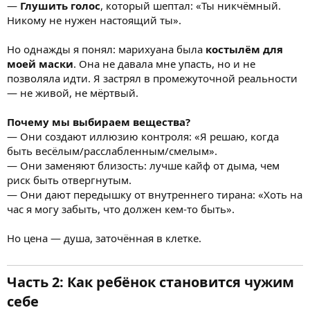
—
Глушить голос
, который шептал: «Ты никчёмный.
Никому не нужен настоящий ты».
Но однажды я понял: марихуана была
костылём для
моей маски
. Она не давала мне упасть, но и не
позволяла идти. Я застрял в промежуточной реальности
— не живой, не мёртвый.
Почему мы выбираем вещества?
— Они создают иллюзию контроля: «Я решаю, когда
быть весёлым/расслабленным/смелым».
— Они заменяют близость: лучше кайф от дыма, чем
риск быть отвергнутым.
— Они дают передышку от внутреннего тирана: «Хоть на
час я могу забыть, что должен кем-то быть».
Но цена — душа, заточённая в клетке.
Часть 2: Как ребёнок становится чужим
себе