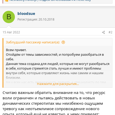
Р
е
а
bloodsue
к
B
ц
Регистрация: 20.10.2018
и
и
:
15 Авг 2022
#2
Заблудший пассажир написал(а):
Всем привет.
Отойдём от темы зависимостей, и попробуем разобраться в
себе.
Данная тема создана для людей, которые не могут разобраться
в себе, которые стремятся стать лучше и имеют проблемы
внутри себя, которые отравляют жизнь нам самим и нашим
близким.
Не у всех нас есть возможность попасть к специалисту по тем
Нажмите для раскрытия...
или иным причинам, но чтобы поделиться в нашем
небольшом кругу о своих проблемах, загонах, внутренних
Считаю важным обратить внимание на то, что ресурс
конфликтах и попытаться разобраться вместе поддерживая
воли ограничен и пытаясь действовать в новых
друг друга - не нужны деньги.
динамических стереотипах мы неизбежно ощущаем
тревогу как неотъемлимое сопровождение нового
Многие из нас занимаются самоанализом, чтобы понять себя и
опыта, который ещё не известно, к чему приведет:
стать более лучшей версией себя, потому что видят и