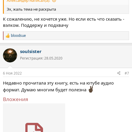
Александер написал(а):
Эх, жаль тема не раскрыта
К сожалению, не хочется уже. Но если есть что сказать -
вэлком. Поддержу и подхвачу
bloodsue
Р
е
а
soulsister
к
ц
Регистрация: 28.05.2020
и
и
:
6 Ноя 2022
#7
Недавно прочитала эту книгу, есть на ютубе аудио
формат. Думаю многим будет полезна
Вложения