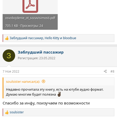
osvobojdenie_ot_sozavisimosti.pdf
705.1 KB · Просмотры: 24
Заблудший пассажир
,
Hello Kitty
и
bloodsue
Р
е
а
Заблудший пассажир
к
З
ц
Регистрация: 23.05.2022
и
и
:
7 Ноя 2022
#8
soulsister написал(а):
Недавно прочитала эту книгу, есть на ютубе аудио формат.
Думаю многим будет полезна
Спасибо за инфу, поизучаем по возможности
soulsister
Р