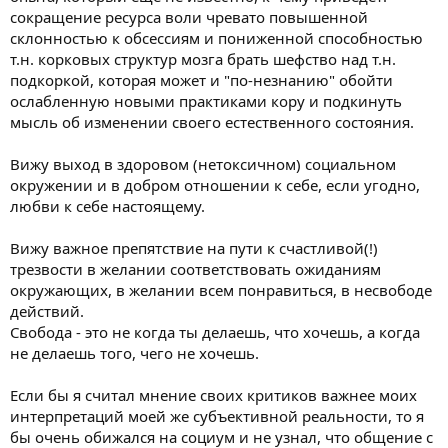
сокращение ресурса воли чревато повышенной
признают проблему. Впоследствии, начинают рефлексировать
и работать с проблемой.
склонностью к обсессиям и пониженной способностью
т.н. корковых структур мозга брать шефство над т.н.
Тема будет полезна для обмена опытом, поиска людей с
подкоркой, которая может и "по-незнанию" обойти
такими же проблемами, ведь когда ты не один - бороться
ослабленную новыми практиками кору и подкинуть
проще.
мысль об изменении своего естественного состояния.
Те, у кого нет таких проблем - счастливчики, но не все. Есть те,
которые их не замечают или не хотят замечать. Возможно, кто-
Вижу выход в здоровом (нетоксичном) социальном
то сможет увидеть отзеркаливание в чужих историях.
окружении и в добром отношении к себе, если угодно,
любви к себе настоящему.
Завтра постараюсь написать о своей проблеме, которая не
даёт нормально жить мне и моим близким.
Вижу важное препятствие на пути к счастливой(!)
трезвости в желании соответствовать ожиданиям
Присоединяйтесь, уверен что много полезного сможем узнать
в процессе общения.
окружающих, в желании всем понравиться, в несвободе
действий.
Свобода - это не когда ты делаешь, что хочешь, а когда
не делаешь того, чего не хочешь.
Если бы я считал мнение своих критиков важнее моих
интерпретаций моей же субъективной реальности, то я
бы очень обижался на социум и не узнал, что общение с