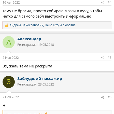
:
16 Авг 2022
#4
психообразования в борьбе с вредными привычками
Тему не бросил, просто собираю мозги в кучу, чтобы
четко для самого себя выстроить информацию
Андрей Вячеславович
,
Hello Kitty
и
bloodsue
Р
е
а
Александер
к
А
ц
Регистрация: 19.05.2018
и
и
:
2 Ноя 2022
#5
Эх, жаль тема не раскрыта
Заблудший пассажир
З
Регистрация: 23.05.2022
2 Ноя 2022
#6
Н