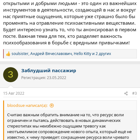
открытыми и добрыми людьми - это один из важнейших
инструментов в деятельности, создающей в нас и вокруг
нас приятные ощущения, которые уже страшно было бы
променять на отравление психоактивными веществами.
Будет интересно узнать то, что ты анонсировал в первом
посте. Важная тема для тех, кто разделяет важность
психообразования в борьбе с вредными привычками!
soulsister
,
Андрей Вячеславович
,
Hello Kitty
и 2 других
Р
е
а
Заблудший пассажир
к
З
ц
Регистрация: 23.05.2022
и
и
:
15 Авг 2022
#3
bloodsue написал(а):
Считаю важным обратить внимание на то, что ресурс воли
ограничен и пытаясь действовать в новых динамических
стереотипах мы неизбежно ощущаем тревогу как
неотъемлимое сопровождение нового опыта, который ещё не
известно, к чему приведет: сокращение ресурса воли чревато