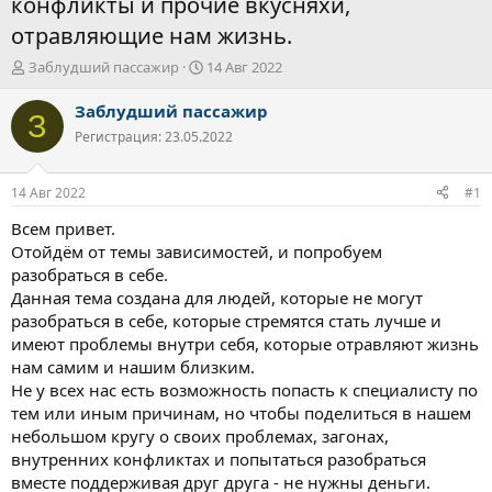
конфликты и прочие вкусняхи,
отравляющие нам жизнь.
А
Д
Заблудший пассажир
14 Авг 2022
в
а
т
т
Заблудший пассажир
З
о
а
Регистрация: 23.05.2022
р
н
т
а
е
ч
14 Авг 2022
#1
м
а
ы
л
Всем привет.
а
Отойдём от темы зависимостей, и попробуем
разобраться в себе.
Данная тема создана для людей, которые не могут
разобраться в себе, которые стремятся стать лучше и
имеют проблемы внутри себя, которые отравляют жизнь
нам самим и нашим близким.
Не у всех нас есть возможность попасть к специалисту по
тем или иным причинам, но чтобы поделиться в нашем
небольшом кругу о своих проблемах, загонах,
внутренних конфликтах и попытаться разобраться
вместе поддерживая друг друга - не нужны деньги.