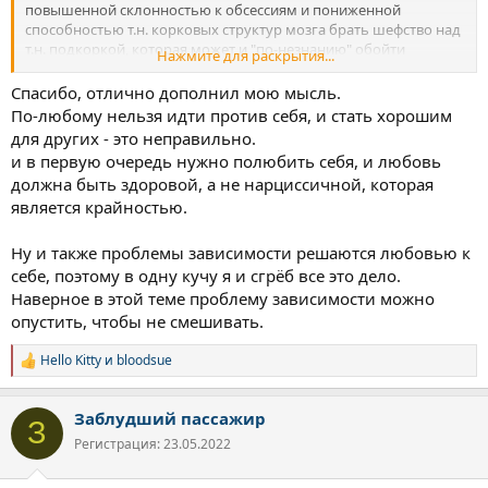
повышенной склонностью к обсессиям и пониженной
способностью т.н. корковых структур мозга брать шефство над
т.н. подкоркой, которая может и "по-незнанию" обойти
Нажмите для раскрытия...
ослабленную новыми практиками кору и подкинуть мысль об
изменении своего естественного состояния.
Спасибо, отлично дополнил мою мысль.
По-любому нельзя идти против себя, и стать хорошим
Вижу выход в здоровом (нетоксичном) социальном окружении
для других - это неправильно.
и в добром отношении к себе, если угодно, любви к себе
и в первую очередь нужно полюбить себя, и любовь
настоящему.
должна быть здоровой, а не нарциссичной, которая
является крайностью.
Вижу важное препятствие на пути к счастливой(!) трезвости в
желании соответствовать ожиданиям окружающих, в желании
всем понравиться, в несвободе действий.
Ну и также проблемы зависимости решаются любовью к
Свобода - это не когда ты делаешь, что хочешь, а когда не
себе, поэтому в одну кучу я и сгрёб все это дело.
делаешь того, чего не хочешь.
Наверное в этой теме проблему зависимости можно
опустить, чтобы не смешивать.
Если бы я считал мнение своих критиков важнее моих
интерпретаций моей же субъективной реальности, то я бы
Hello Kitty
и
bloodsue
очень обижался на социум и не узнал, что общение с
Р
открытыми и добрыми людьми - это один из важнейших
е
а
инструментов в деятельности, создающей в нас и вокруг нас
Заблудший пассажир
к
приятные ощущения, которые уже страшно было бы
З
ц
променять на отравление психоактивными веществами.
Регистрация: 23.05.2022
и
Будет интересно узнать то, что ты анонсировал в первом посте.
и
Важная тема для тех, кто разделяет важность