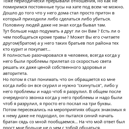
Тоже периодически прерывали отношения, но как не
замкнутым, одиноким, но также тянулся тогда к девочкам,
помиримся постоянные тусы на хате под всем че можно.
тусам, впискам всяким, и куреву.Курева было много, оно было
Дошло до того что у него дома стал просто притон в
дешовое, мы вырубали камни по 500рублей и в целом
который приходили либо сделаться либо убиться.
наслаждались жизнью. Учёба? Ну она была, но вместе с этими
Половину людей даже не знал когда бывал там.
гулянками, отходила на второй план, из-за постоянных
Тут больше надо подумать а друг ли он Вам ? Есть ли о
прогулов, даже пришлось один год брать академ. Жил тогда с
родителями, матерью и отчимом, а отец, к сожалению, умер,
чем пообщаться кроме травы ? Может Вы его считаете
так как был алкоголиком запойным и отравился водкой
другом(братом) а у него таких братьев пол района тех
палёной, вот такая глупая смерть. На тот момент я жил уже в
кто курит и покупает...
другом городе с матерью и отчимом, которого никогда не
Я полностью разочаровался в человеке, всегда когда у
любил, он постоянно до меня докапывался во всех даже
него были проблемы прилетал со скоростью света
мелочах, ну как пример, не закрывал крышку унитаза, ха-ха.
решать их даже ценой собственного здоровья и
Вот такой он дотошный хрыч. И вдруг в 2009м я в 9м классе
ещё школы - как гром среди неба, звонок, берёт мать и мне
авторитета.
сообщают отец умер. Ну, а что бы вы понимали в отце я души
Но потом я стал понимать что он обращается ко мне
не чаял, любил больше чем мать, и когда он не пил, он был
когда либо он все скурил и нужно "скинуться", либо у
для меня всем и он меня любил. В итоге, его больше нет, я ещё
него проблемы и надо чтоб я разрулил. В общем после
подросток теряю свою опору жизни и любовь. Дальше у меня
очередного звонка когда у него проблемы и надо были
появляется своя квартира, т. к. продаётся отцовская(считаю, что
чтоб я разрулил, я просто его послал на три буквы.
с этим несказанно повезло, вот так вот из-за смерти близкого,
что-то получаешь в жизни и получается благодарность ему
Потом пересекались на мероприятиях общих знакомых я
что умер? Какой-то сюрреализм, но не суть). Я живу один.
к нему даже не подходил, он пытался синий начать
Думал тогда буду жить один, сразу кучу девушек себе приведу,
братан сядь со мной пообщаемся... На что мой ответ был
ага нихрена. Также всегда страдал мастурбацией, ну вот дрочу
прост мне больше не о чем с тобой общаться.