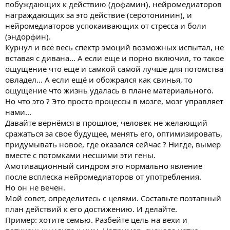
побуждающих к действию (дофамин), нейромедиаторов
награждающих за это действие (серотонинин), и
нейромедиаторов успокаивающих от стресса и боли
(эндорфин).
Курнул и всё весь спектр эмоций возможных испытал, не
вставая с дивана... А если еще и порно включил, то такое
ощущение что еще и самкой самой лучше для потомства
овладел... А если ещё и обожрался как свинья, то
ощущение что жизнь удалась в плане материального.
Но что это ? Это просто процессы в мозге, мозг управляет
нами...
Давайте вернёмся в прошлое, человек не желающий
сражаться за свое будущее, менять его, оптимизировать,
придумывать новое, где оказался сейчас ? Нигде, вымер
вместе с потомками несшими эти гены.
Амотивационный синдром это нормально явление
после всплеска нейромедиаторов от употребления.
Но он не вечен.
Мой совет, определитесь с целями. Составьте поэтапный
план действий к его достижению. И делайте.
Пример: хотите семью. Разбейте цель на вехи и