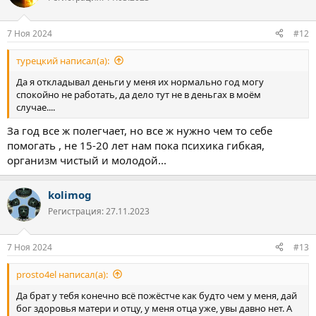
и
и
:
7 Ноя 2024
#12
турецкий написал(а):
Да я откладывал деньги у меня их нормально год могу
спокойно не работать, да дело тут не в деньгах в моём
случае....
За год все ж полегчает, но все ж нужно чем то себе
помогать , не 15-20 лет нам пока психика гибкая,
организм чистый и молодой...
kolimog
Регистрация: 27.11.2023
7 Ноя 2024
#13
prosto4el написал(а):
Да брат у тебя конечно всё пожёстче как будто чем у меня, дай
бог здоровья матери и отцу, у меня отца уже, увы давно нет. А