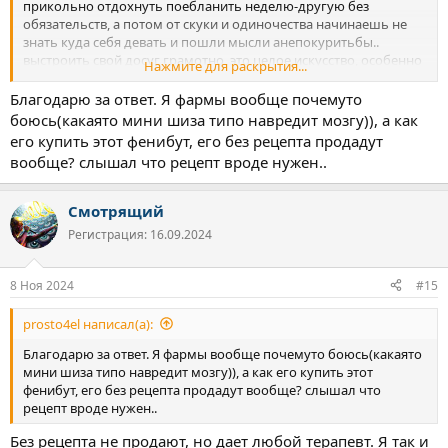
прикольно отдохнуть поебланить неделю-другую без
обязательств, а потом от скуки и одиночества начинаешь не
знать куда себя девать и пошли мысли анепокуритьбы..
выстроить свой досуг грамотно, это целое искусство, особенно
Нажмите для раскрытия...
если никогда особо этому время не уделялось.
с др стороны если работа конечно как каторга, то на ас да и пас
Благодарю за ответ. Я фармы вообще почемуто
это испытание. то что ничего не радует это нормально,
боюсь(какаято мини шиза типо навредит мозгу)), а как
гормональная система истощена за годы, ей нужно
его купить этот фенибут, его без рецепта продадут
восстановиться + большой этап научиться заново получать
вообще? слышал что рецепт вроде нужен..
удовольствие (дофамин-сератонин) не быстрыми кайфами, а
так как это заложено природой - через постановку своих целей
и их достижение, начинать можно с малого.
Смотрящий
агрессию можешь фенибутом поприкрывать, считаю его
Регистрация: 16.09.2024
безобиднее всяких грибов, и уж на ас-пас в терапевтических
дозировках оправданным применением, да и как ноотроп
полезен в целом для когнитивных функций
8 Ноя 2024
#15
prosto4el написал(а):
Благодарю за ответ. Я фармы вообще почемуто боюсь(какаято
мини шиза типо навредит мозгу)), а как его купить этот
фенибут, его без рецепта продадут вообще? слышал что
рецепт вроде нужен..
Без рецепта не продают, но дает любой терапевт. Я так и