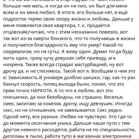
больше чем мать, и когда он не пил, он был для меня
всем и он меня любил. В итоге, его больше нет, я ещё
подросток теряю свою опору жизни и любовь. Дальше у
меня появляется своя квартира, т. к. продаётся
отцовская(считаю, что с этим несказанно повезло, вот
так вот из-за смерти близкого, что-то получаешь в жизни
и получается благодарность ему что умер? Какой-то
сюрреализм, но не суть). Я живу один. Думал тогда буду
жить один, сразу кучу девушек себе приведу, ага
нихрена. Также всегда страдал мастурбацией, ну вот
дрочу да, и не стесняюсь. Такой вот я. Вообщем о чем это
я: Зависимость.В универе долблю шишки, гар, как-то раз
бахнул скорость, пипец выхода были, понял, что это
прям точно НАРКОТА. А то что я люблю, вот эти
плюшечки, да они безобидны, не страшно. Веселье,
смех, залипаю за компом, дрочу, ищу девчушек. Иногда
секс, но не отношения, не завязывается. Секс редко.
Одной нету, все разные. Любви не чувствую. Это где-то
до момента окончания уника. Дальше наши пути с тем
другом немного расходятся, работа не по специальности,
дипломы в пыли, работа тупо в магазинах электроники