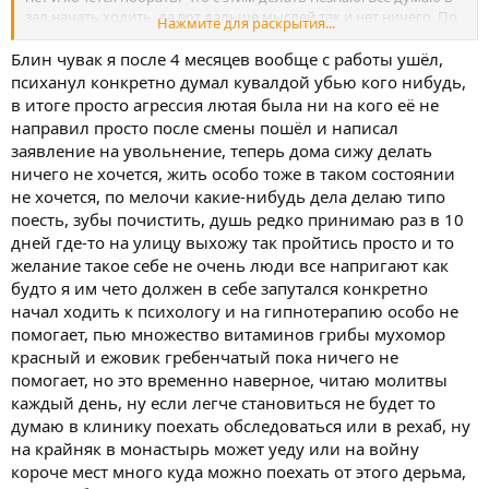
зал начать ходить, да вот дальше мыслей так и нет ничего. По
Нажмите для раскрытия...
выходным тупо дома.
Блин чувак я после 4 месяцев вообще с работы ушёл,
психанул конкретно думал кувалдой убью кого нибудь,
в итоге просто агрессия лютая была ни на кого её не
направил просто после смены пошёл и написал
заявление на увольнение, теперь дома сижу делать
ничего не хочется, жить особо тоже в таком состоянии
не хочется, по мелочи какие-нибудь дела делаю типо
поесть, зубы почистить, душь редко принимаю раз в 10
дней где-то на улицу выхожу так пройтись просто и то
желание такое себе не очень люди все напригают как
будто я им чето должен в себе запутался конкретно
начал ходить к психологу и на гипнотерапию особо не
помогает, пью множество витаминов грибы мухомор
красный и ежовик гребенчатый пока ничего не
помогает, но это временно наверное, читаю молитвы
каждый день, ну если легче становиться не будет то
думаю в клинику поехать обследоваться или в рехаб, ну
на крайняк в монастырь может уеду или на войну
короче мест много куда можно поехать от этого дерьма,