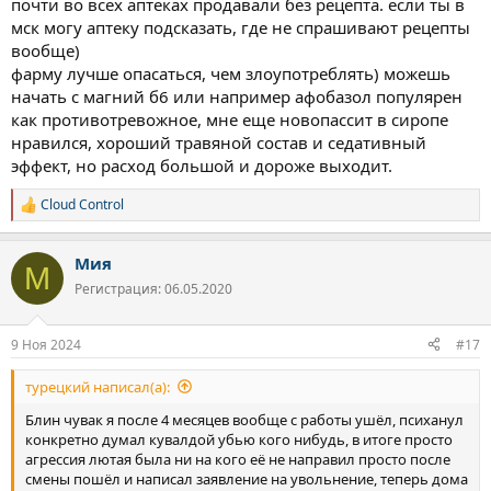
почти во всех аптеках продавали без рецепта. если ты в
мск могу аптеку подсказать, где не спрашивают рецепты
вообще)
фарму лучше опасаться, чем злоупотреблять) можешь
начать с магний б6 или например афобазол популярен
как противотревожное, мне еще новопассит в сиропе
нравился, хороший травяной состав и седативный
эффект, но расход большой и дороже выходит.
Cloud Control
Р
е
а
Мия
к
М
ц
Регистрация: 06.05.2020
и
и
:
9 Ноя 2024
#17
турецкий написал(а):
Блин чувак я после 4 месяцев вообще с работы ушёл, психанул
конкретно думал кувалдой убью кого нибудь, в итоге просто
агрессия лютая была ни на кого её не направил просто после
смены пошёл и написал заявление на увольнение, теперь дома