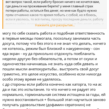
вот вопрос такой, если работу бросил ничего не хочется вам,
где деньги на проживание берете? у меня главный страх
потери работы, остаться без денег, но мне как будто нужно
прям отчаянно какое-то время побыть с собой, но я боюсь,
если я уволюсь, то всё пипец, просру последние деньги, работу
врятли найду лучше, и вообще непонятно как без денег жить, у
Нажмите для раскрытия...
матери брать, ну както вообще совесть непозволит взрослый
мужик 35 лет, а брать у матери деньги не могу..
могу по себе сказать работа и подобная ответственность
в первые месяцы помогала, поскольку занимала часть
досуга, потому что без этого я не знал что делать, ничего
не хотелось, режим был близкий к накуренному - сон
еда экран - ну да прикольно отдохнуть поебланить
неделю-другую без обязательств, а потом от скуки и
одиночества начинаешь не знать куда себя девать и
пошли мысли анепокуритьбы.. выстроить свой досуг
грамотно, это целое искусство, особенно если никогда
особо этому время не уделялось.
с др стороны если работа конечно как каторга, то на ас
да и пас это испытание. то что ничего не радует это
нормально, гормональная система истощена за годы, ей
нужно восстановиться + большой этап научиться заново
получать удовольствие (дофамин-сератонин) не