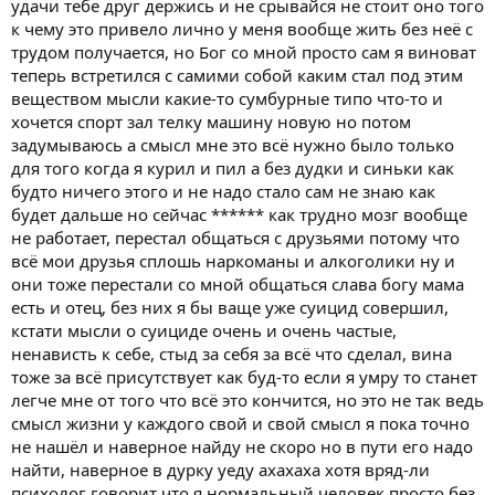
удачи тебе друг держись и не срывайся не стоит оно того
к чему это привело лично у меня вообще жить без неё с
трудом получается, но Бог со мной просто сам я виноват
теперь встретился с самими собой каким стал под этим
веществом мысли какие-то сумбурные типо что-то и
хочется спорт зал телку машину новую но потом
задумываюсь а смысл мне это всё нужно было только
для того когда я курил и пил а без дудки и синьки как
будто ничего этого и не надо стало сам не знаю как
будет дальше но сейчас ****** как трудно мозг вообще
не работает, перестал общаться с друзьями потому что
всё мои друзья сплошь наркоманы и алкоголики ну и
они тоже перестали со мной общаться слава богу мама
есть и отец, без них я бы ваще уже суицид совершил,
кстати мысли о суициде очень и очень частые,
ненависть к себе, стыд за себя за всё что сделал, вина
тоже за всё присутствует как буд-то если я умру то станет
легче мне от того что всё это кончится, но это не так ведь
смысл жизни у каждого свой и свой смысл я пока точно
не нашёл и наверное найду не скоро но в пути его надо
найти, наверное в дурку уеду ахахаха хотя вряд-ли
психолог говорит что я нормальный человек просто без