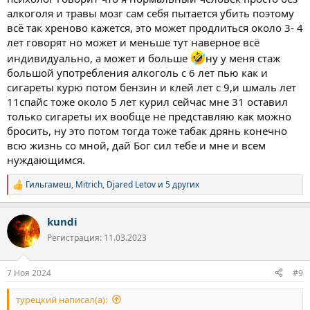
алкоголя и травы мозг сам себя пытается убить поэтому
всё так хреново кажется, это может продлиться около 3- 4
лет говорят но может и меньше тут наверное всё
индивидуально, а может и больше
ну у меня стаж
большой употребления алкоголь с 6 лет пью как и
сигареты курю потом бензин и клей лет с 9,и шмаль лет
11спайс тоже около 5 лет курил сейчас мне 31 оставил
только сигареты их вообще не представляю как можно
бросить, ну это потом тогда тоже табак дрянь конечно
всю жизнь со мной, дай Бог сил тебе и мне и всем
нуждающимся.
Гильгамеш
,
Mitrich
,
Djared Letov
и 5 других
Р
е
а
kundi
к
ц
Регистрация: 11.03.2023
и
и
:
7 Ноя 2024
#9
турецкий написал(а):