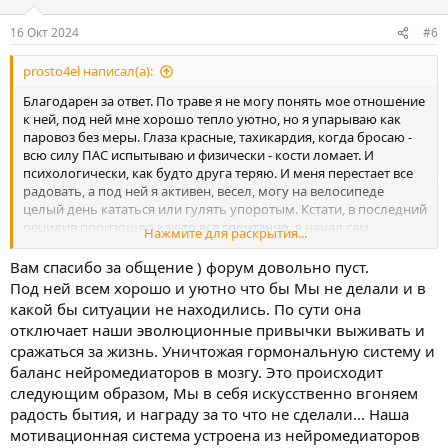
и
я наоборот под ней особо могу не есть, а без неё жру как не в
:
себя. Ну дофаминовые рецепторы получается нарушены? щас
16 Окт 2024
#6
не курю 17 дней.незнаю прям зачем сюда написал, но честно,
вы мне помогли понять, что это говно и я вас считаю своими
prosto4el написал(а):
хорошими друзьями. Я ещё только на пути, и возможны вновь
падения, но для себя воспринимаю это как войну. И я должен
Благодарен за ответ. По траве я не могу понять мое отношение
победить. Вообщем всем мир. Марихуана, это нихрена не
к ней, под ней мне хорошо тепло уютно, но я упарываю как
лёгкий наркотик, это зло, просто медленное и очень коварное.
паровоз без меры. Глаза красные, тахикардия, когда бросаю -
Надеюсь кому-то моя история поможет, буду рад комментам и
всю силу ПАС испытываю и физически - кости ломает. И
как нибудь пойже напишу ещё.
психологически, как будто друга теряю. И меня перестает все
радовать, а под ней я активен, весел, могу на велосипеде
целый день кататься или гулять упоротым. Кстати, в последний
рецидив произошло как-то все спонтанно, я начал сам
Нажмите для раскрытия...
выращивать в мини-боксе, получилась херня(мало), и я начал
бегать по кладам уже сам даже без друга, а потом снова друг
Вам спасибо за общение ) форум довольно пуст.
появился, и я перестал ходить по кладам. А без неё я как овощ -
Под ней всем хорошо и уютно что бы Мы не делали и в
амотивация, вроде и хочу поехать на велике, а вроде и не
какой бы ситуации не находились. По сути она
хочется, и я чаще дома сижу. Эмоций меньше и агрессия
отключает наши эволюционные привычки выживать и
порою невынужденная. Бросить для меня, ну ради семьи, я же
сражаться за жизнь. Уничтожая гормональную систему и
хочу семью-таки, детей. Для здоровья тоже, мой мозг
баланс нейромедиаторов в мозгу. Это происходит
понимает, что это неправильно, но я порою срываюсь, и
системное потребление начинается. А после года ну
следующим образом, Мы в себя искусственно вгоняем
воздержания гдето, я забываю про это и гдето в подсознании
радость бытия, и награду за то что не сделали... Наша
она всплывает и я ее ищу, забывая как было плохо первые
мотивационная система устроена из нейромедиаторов
месяцы бросания. и затягивает.