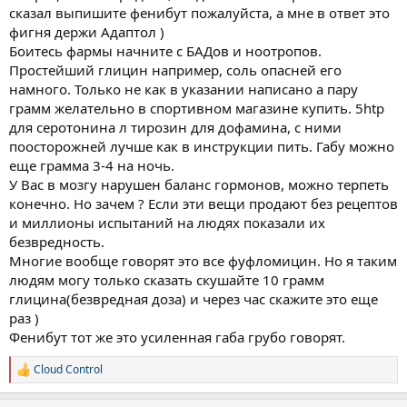
сказал выпишите фенибут пожалуйста, а мне в ответ это
фигня держи Адаптол )
Боитесь фармы начните с БАДов и ноотропов.
Простейший глицин например, соль опасней его
намного. Только не как в указании написано а пару
грамм желательно в спортивном магазине купить. 5htp
для серотонина л тирозин для дофамина, с ними
поосторожней лучше как в инструкции пить. Габу можно
еще грамма 3-4 на ночь.
У Вас в мозгу нарушен баланс гормонов, можно терпеть
конечно. Но зачем ? Если эти вещи продают без рецептов
и миллионы испытаний на людях показали их
безвредность.
Многие вообще говорят это все фуфломицин. Но я таким
людям могу только сказать скушайте 10 грамм
глицина(безвредная доза) и через час скажите это еще
раз )
Фенибут тот же это усиленная габа грубо говорят.
Cloud Control
Р
е
а