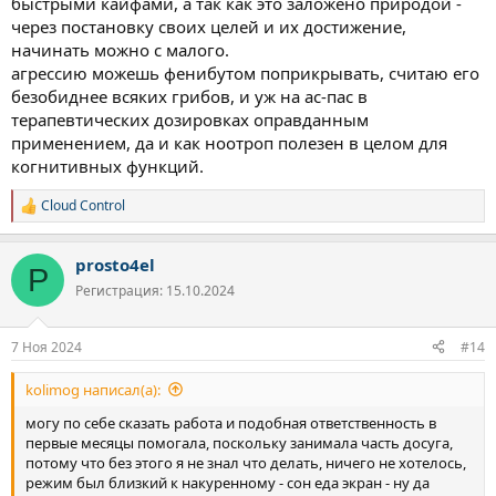
быстрыми кайфами, а так как это заложено природой -
через постановку своих целей и их достижение,
начинать можно с малого.
агрессию можешь фенибутом поприкрывать, считаю его
безобиднее всяких грибов, и уж на ас-пас в
терапевтических дозировках оправданным
применением, да и как ноотроп полезен в целом для
когнитивных функций.
Cloud Control
Р
е
а
prosto4el
к
P
ц
Регистрация: 15.10.2024
и
и
:
7 Ноя 2024
#14
kolimog написал(а):
могу по себе сказать работа и подобная ответственность в
первые месяцы помогала, поскольку занимала часть досуга,
потому что без этого я не знал что делать, ничего не хотелось,
режим был близкий к накуренному - сон еда экран - ну да