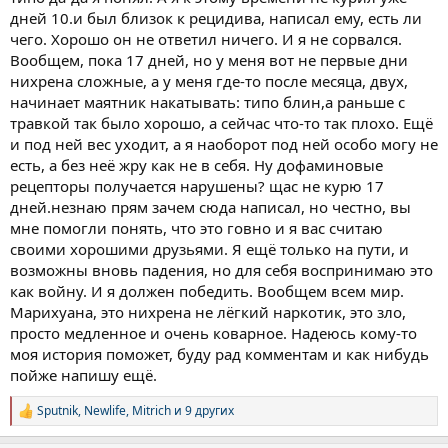
дней 10.и был близок к рецидива, написал ему, есть ли
чего. Хорошо он не ответил ничего. И я не сорвался.
Вообщем, пока 17 дней, но у меня вот не первые дни
нихрена сложные, а у меня где-то после месяца, двух,
начинает маятник накатывать: типо блин,а раньше с
травкой так было хорошо, а сейчас что-то так плохо. Ещё
и под ней вес уходит, а я наоборот под ней особо могу не
есть, а без неё жру как не в себя. Ну дофаминовые
рецепторы получается нарушены? щас не курю 17
дней.незнаю прям зачем сюда написал, но честно, вы
мне помогли понять, что это говно и я вас считаю
своими хорошими друзьями. Я ещё только на пути, и
возможны вновь падения, но для себя воспринимаю это
как войну. И я должен победить. Вообщем всем мир.
Марихуана, это нихрена не лёгкий наркотик, это зло,
просто медленное и очень коварное. Надеюсь кому-то
моя история поможет, буду рад комментам и как нибудь
пойже напишу ещё.
Sputnik
,
Newlife
,
Mitrich
и 9 других
Р
е