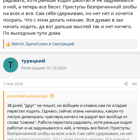
радовать, хотя раньше ходил работал и не задумывался
о ней, а теперь все бесит. Приступы безпричинной злобы
на всех и вся. Сам себя сдерживаю, но нет нет и хочется
поорать. Что с этим делать незнаю. Все думаю в зал
начать ходить, да вот дальше мыслей так и нет ничего.
По выходным тупо дома.
Mitrich
,
Djared Letov
и
Смотрящий
Р
е
а
турецкий
к
Т
ц
Регистрация: 01.10.2024
и
и
:
7 Ноя 2024
#8
prosto4el написал(а):
38 дней, "друг" не пишет, но вобщем и славно,сам по кладам
перестал ходить. Однако, сейчас осень началась, какую-то
лютую дизмораль чувствую,ничего не радует вот вообще от
слова "совсем". Работа перестала радовать, хотя раньше ходил
работал и не задумывался о ней, а теперь все бесит. Приступы
безпричинной злобы на всех и вся. Сам себя сдерживаю, но нет
нет и хочется поорать. Что с этим делать незнаю. Все думаю в