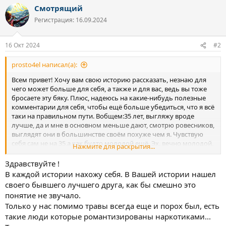
а
Смотрящий
к
ц
Регистрация: 16.09.2024
и
и
:
16 Окт 2024
#2
prosto4el написал(а):
Всем привет! Хочу вам свою историю рассказать, незнаю для
чего может больше для себя, а также и для вас, ведь вы тоже
бросаете эту бяку. Плюс, надеюсь на какие-нибудь полезные
комментарии для себя, чтобы ещё больше убедиться, что я всё
таки на правильном пути. Вобщем:35 лет, выгляжу вроде
лучше, да и мне в основном меньше дают, смотрю ровесников,
выглядят они в большинстве своём похуже чем я. Чувствую
себя сам не на 35,а как будто молодой ещё. Эх, вечно молодой,
Нажмите для раскрытия...
вечно пьяный, да нет я не пью, а вот курево... Началось всё ещё
с универа, тогда как-то попал в такую компанию, где был
Здравствуйте !
лидером один человек(я его считал своим другом), и все
В каждой истории нахожу себя. В Вашей истории нашел
хотели общаться именно с ним, ну вот такие есть альфачи,
своего бывшего лучшего друга, как бы смешно это
почему-то именно к ним липнут все девчонки в универе, и у
понятие не звучало.
него много друзей в городе. Вобщем и я попал в эту тусу, его
Только у нас помимо травы всегда еще и порох был, есть
номер это мой первый номер в телефоне, что-то вырулить или
такие люди которые романтизированы наркотиками...
замутить тоже к нему. Сам на тот момент не мутил, а он всегда
знал все подвязки. Я же был в основном по жизни более