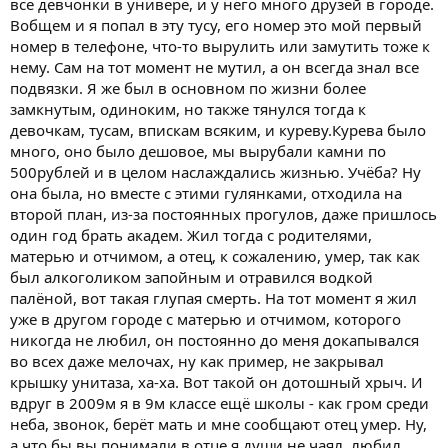
все девчонки в универе, и у него много друзей в городе.
Вобщем и я попал в эту тусу, его номер это мой первый
номер в телефоне, что-то вырулить или замутить тоже к
нему. Сам на тот момент не мутил, а он всегда знал все
подвязки. Я же был в основном по жизни более
замкнутым, одиноким, но также тянулся тогда к
девочкам, тусам, впискам всяким, и куреву.Курева было
много, оно было дешовое, мы вырубали камни по
500рублей и в целом наслаждались жизнью. Учёба? Ну
она была, но вместе с этими гулянками, отходила на
второй план, из-за постоянных прогулов, даже пришлось
один год брать академ. Жил тогда с родителями,
матерью и отчимом, а отец, к сожалению, умер, так как
был алкоголиком запойным и отравился водкой
палёной, вот такая глупая смерть. На тот момент я жил
уже в другом городе с матерью и отчимом, которого
никогда не любил, он постоянно до меня докапывался
во всех даже мелочах, ну как пример, не закрывал
крышку унитаза, ха-ха. Вот такой он дотошный хрыч. И
вдруг в 2009м я в 9м классе ещё школы - как гром среди
неба, звонок, берёт мать и мне сообщают отец умер. Ну,
а что бы вы понимали в отце я души не чаял, любил