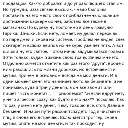
продавцом. Как-то добрался и до управляющего стал им.
Но турнули, изза связей высших, - надо было им
поставить на это место своих приблатненных. Больше
достижений карьерных нет, работаю все также в
магазинах. По куреву ну постоянно в день грамулю
Гарика. Шишки. Если нету, ломает, ну делал перерывы,
по паре дней и снова на системе. Проблем не видел, слез
с сигарет и всяких вейпов их не курю уже лет пять. А вот
шишки ну это святое. Потом начал задумываться годам к
30ти только, кудаж я жизнь свою трачу. Зачем мне это.
Отдельно хочется отметить как раз этого "друга", вроде с
ним разошлись по жизни дорожки, но встречаемся и
мутим, причём в основном всегда на мои деньги. И в
один момент меня это начинает люто выбешивать, я не
понимаю, куда я трачу деньги, а он всё звонит или
пишет " Есть монета? ", " Приколемся? ".и если вдруг нету
у него агрессия сразу, как будто я его нах** посылаю. Как
то раз, у меня нету денег, я ему говорю всё, стоп. Дальше
без меня. И наши пути расходятся.гдето год я чистый и
ппц, я снова его встречаю. Включается триггер, снова
мутим, опять на мои деньги, и так проходит, ну