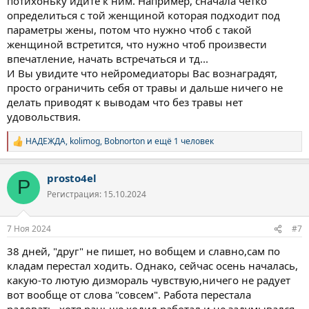
потихоньку идите к ним. Например, сначала четко
определиться с той женщиной которая подходит под
параметры жены, потом что нужно чтоб с такой
женщиной встретится, что нужно чтоб произвести
впечатление, начать встречаться и тд...
И Вы увидите что нейромедиаторы Вас вознаградят,
просто ограничить себя от травы и дальше ничего не
делать приводят к выводам что без травы нет
удовольствия.
НАДЕЖДА
,
kolimog
,
Bobnorton
и ещё 1 человек
Р
е
а
prosto4el
к
P
ц
Регистрация: 15.10.2024
и
и
:
7 Ноя 2024
#7
38 дней, "друг" не пишет, но вобщем и славно,сам по
кладам перестал ходить. Однако, сейчас осень началась,
какую-то лютую дизмораль чувствую,ничего не радует
вот вообще от слова "совсем". Работа перестала