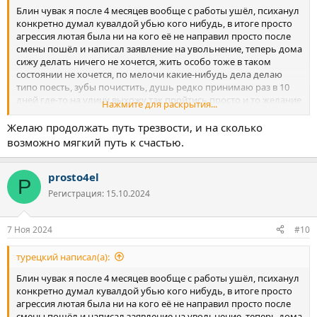
Блин чувак я после 4 месяцев вообще с работы ушёл, психанул
конкретно думал кувалдой убью кого нибудь, в итоге просто
агрессия лютая была ни на кого её не направил просто после
смены пошёл и написал заявление на увольнение, теперь дома
сижу делать ничего не хочется, жить особо тоже в таком
состоянии не хочется, по мелочи какие-нибудь дела делаю
типо поесть, зубы почистить, душь редко принимаю раз в 10
дней где-то на улицу выхожу так пройтись просто и то желание
Нажмите для раскрытия...
такое себе не очень люди все напригают как будто я им чето
должен в себе запутался конкретно начал ходить к психологу и
Желаю продолжать путь трезвости, и на сколько
на гипнотерапию особо не помогает, пью множество
возможно мягкий путь к счастью.
витаминов грибы мухомор красный и ежовик гребенчатый
пока ничего не помогает, но это временно наверное, читаю
молитвы каждый день, ну если легче становиться не будет то
prosto4el
P
думаю в клинику поехать обследоваться или в рехаб, ну на
Регистрация: 15.10.2024
крайняк в монастырь может уеду или на войну короче мест
много куда можно поехать от этого дерьма, удачи тебе друг
держись и не срывайся не стоит оно того к чему это привело
7 Ноя 2024
#10
лично у меня вообще жить без неё с трудом получается, но Бог
со мной просто сам я виноват теперь встретился с самими
турецкий написал(а):
собой каким стал под этим веществом мысли какие-то
сумбурные типо что-то и хочется спорт зал телку машину
Блин чувак я после 4 месяцев вообще с работы ушёл, психанул
новую но потом задумываюсь а смысл мне это всё нужно было
конкретно думал кувалдой убью кого нибудь, в итоге просто
только для того когда я курил и пил а без дудки и синьки как
агрессия лютая была ни на кого её не направил просто после
будто ничего этого и не надо стало сам не знаю как будет
смены пошёл и написал заявление на увольнение, теперь дома