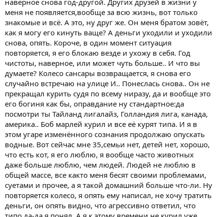
наверное снова год-другой. Других друзей в жизни у
меня не появляется,вообще за всю жизнь, вот только
знакомые и всё. А это, ну друг же. Он меня братом зовёт,
как я могу его кинуть ваще? А деньги уходили и уходили
снова, опять. Короче, в один момент ситуация
повторяется, я его блокаю везде и ухожу в себя. Год
чистоты, наверное, или может чуть больше.. И что вы
думаете? Колесо сансары возвращается, я снова его
случайно встречаю на улице И.. Понеслась снова.. Он не
прекращал курить судя по всему ниразу, да и вообще это
его богиня как бы, оправдание ну стандартное:да
посмотри ты Тайланд лигалайз, Голландия лига, канада,
америка.. Боб марлей курил и все её курят типа. И я в
этом угаре изменённого сознания продолжаю опускать
водные. Вот сейчас мне 35,семьи нет, детей нет, хорошо,
что есть кот, я его люблю, я вообще часто животных
даже больше люблю, чем людей. Людей не люблю в
общей массе, все както меня бесят своими проблемами,
суетами и прочее, а я такой домашний больше что-ли. Ну
повторяется колесо, я опять ему написал, не хочу тратить
деньги, он опять видно, что агрессивно ответил, что
типо да-да я понял. А я к этому времени не курил уже