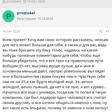
А
Д
prosto4el
16 Окт 2024
в
а
т
т
prosto4el
P
о
а
Регистрация: 15.10.2024
р
н
т
а
е
ч
16 Окт 2024
#1
м
а
ы
л
Всем привет! Хочу вам свою историю рассказать, незнаю
а
для чего может больше для себя, а также и для вас, ведь
вы тоже бросаете эту бяку. Плюс, надеюсь на какие-
нибудь полезные комментарии для себя, чтобы ещё
больше убедиться, что я всё таки на правильном пути.
Вобщем:35 лет, выгляжу вроде лучше, да и мне в
основном меньше дают, смотрю ровесников, выглядят
они в большинстве своём похуже чем я. Чувствую себя
сам не на 35,а как будто молодой ещё. Эх, вечно
молодой, вечно пьяный, да нет я не пью, а вот курево...
Началось всё ещё с универа, тогда как-то попал в такую
компанию, где был лидером один человек(я его считал
своим другом), и все хотели общаться именно с ним, ну
вот такие есть альфачи, почему-то именно к ним липнут