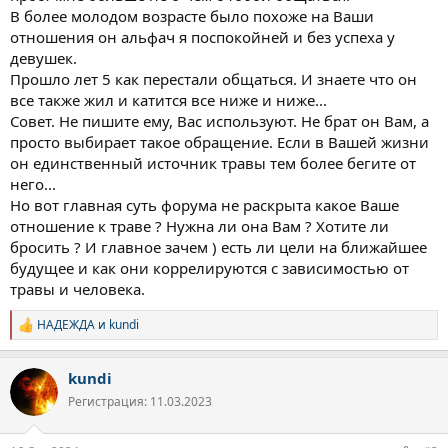
да, и не стесняюсь. Такой вот я. Вообщем о чем это я:
В более молодом возрасте было похоже на Ваши
Зависимость.В универе долблю шишки, гар, как-то раз бахнул
отношения он альфач я поспокойней и без успеха у
скорость, пипец выхода были, понял, что это прям точно
НАРКОТА. А то что я люблю, вот эти плюшечки, да они
девушек.
безобидны, не страшно. Веселье, смех, залипаю за компом,
Прошло лет 5 как перестали общаться. И знаете что он
дрочу, ищу девчушек. Иногда секс, но не отношения, не
все также жил и катится все ниже и ниже...
завязывается. Секс редко. Одной нету, все разные. Любви не
Совет. Не пишите ему, Вас используют. Не брат он Вам, а
чувствую. Это где-то до момента окончания уника. Дальше
просто выбирает такое обращение. Если в Вашей жизни
наши пути с тем другом немного расходятся, работа не по
он единственный источник травы тем более бегите от
специальности, дипломы в пыли, работа тупо в магазинах
электроники продавцом. Как-то добрался и до управляющего
него...
стал им. Но турнули, изза связей высших, - надо было им
Но вот главная суть форума не раскрыта какое Ваше
поставить на это место своих приблатненных. Больше
отношение к траве ? Нужна ли она Вам ? Хотите ли
достижений карьерных нет, работаю все также в магазинах. По
бросить ? И главное зачем ) есть ли цели на ближайшее
куреву ну постоянно в день грамулю Гарика. Шишки. Если нету,
будущее и как они коррелируются с зависимостью от
ломает, ну делал перерывы, по паре дней и снова на системе.
травы и человека.
Проблем не видел, слез с сигарет и всяких вейпов их не курю
уже лет пять. А вот шишки ну это святое. Потом начал
задумываться годам к 30ти только, кудаж я жизнь свою трачу.
НАДЕЖДА
и
kundi
Р
Зачем мне это. Отдельно хочется отметить как раз этого
е
"друга", вроде с ним разошлись по жизни дорожки, но
а
kundi
встречаемся и мутим, причём в основном всегда на мои
к
ц
деньги. И в один момент меня это начинает люто выбешивать,
Регистрация: 11.03.2023
и
я не понимаю, куда я трачу деньги, а он всё звонит или пишет "
и
Есть монета? ", " Приколемся? ".и если вдруг нету у него
: