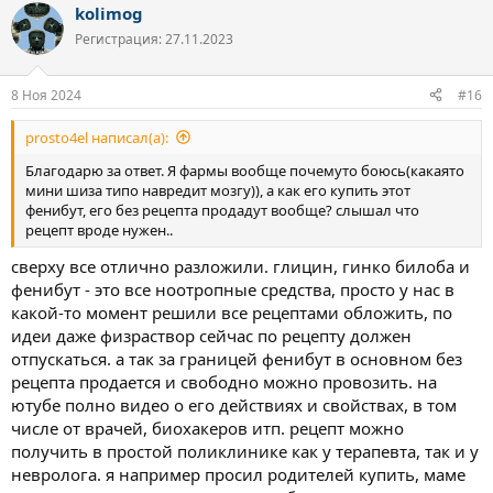
kolimog
к
ц
Регистрация: 27.11.2023
и
и
:
8 Ноя 2024
#16
prosto4el написал(а):
Благодарю за ответ. Я фармы вообще почемуто боюсь(какаято
мини шиза типо навредит мозгу)), а как его купить этот
фенибут, его без рецепта продадут вообще? слышал что
рецепт вроде нужен..
сверху все отлично разложили. глицин, гинко билоба и
фенибут - это все ноотропные средства, просто у нас в
какой-то момент решили все рецептами обложить, по
идеи даже физраствор сейчас по рецепту должен
отпускаться. а так за границей фенибут в основном без
рецепта продается и свободно можно провозить. на
ютубе полно видео о его действиях и свойствах, в том
числе от врачей, биохакеров итп. рецепт можно
получить в простой поликлинике как у терапевта, так и у
невролога. я например просил родителей купить, маме