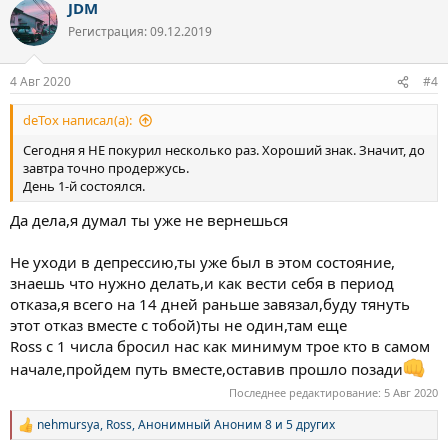
JDM
к
ц
Регистрация: 09.12.2019
и
и
:
4 Авг 2020
#4
deTox написал(а):
Сегодня я НЕ покурил несколько раз. Хороший знак. Значит, до
завтра точно продержусь.
День 1-й состоялся.
Да дела,я думал ты уже не вернешься
Не уходи в депрессию,ты уже был в этом состояние,
знаешь что нужно делать,и как вести себя в период
отказа,я всего на 14 дней раньше завязал,буду тянуть
этот отказ вместе с тобой)ты не один,там еще
Ross с 1 числа бросил нас как минимум трое кто в самом
начале,пройдем путь вместе,оставив прошло позади
Последнее редактирование:
5 Авг 2020
nehmursya
,
Ross
,
Анонимный Аноним 8
и 5 других
Р
е