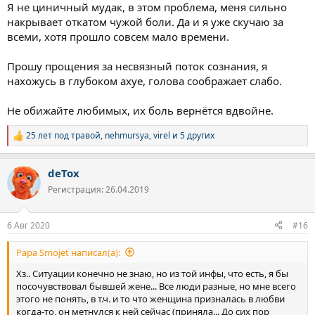
Я не циничный мудак, в этом проблема, меня сильно
накрывает откатом чужой боли. Да и я уже скучаю за
всеми, хотя прошло совсем мало времени.
Прошу прощения за несвязный поток сознания, я
нахожусь в глубоком ахуе, голова соображает слабо.
Не обижайте любимых, их боль вернётся вдвойне.
25 лет под травой
,
nehmursya
,
virel
и 5 других
Р
е
а
deTox
к
ц
Регистрация: 26.04.2019
и
и
:
6 Авг 2020
#16
Papa Smojet написал(а):
Хз.. Ситуации конечно не знаю, но из той инфы, что есть, я бы
посочувствовал бывшей жене... Все люди разные, но мне всего
этого не понять, в т.ч. и то что женщина призналась в любви
когда-то, он метнулся к ней сейчас (приняла... До сих пор