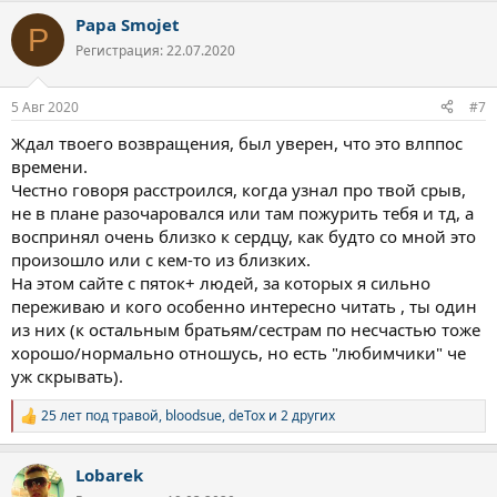
а
Papa Smojet
к
P
ц
Регистрация: 22.07.2020
и
и
:
5 Авг 2020
#7
Ждал твоего возвращения, был уверен, что это влппос
времени.
Честно говоря расстроился, когда узнал про твой срыв,
не в плане разочаровался или там пожурить тебя и тд, а
воспринял очень близко к сердцу, как будто со мной это
произошло или с кем-то из близких.
На этом сайте с пяток+ людей, за которых я сильно
переживаю и кого особенно интересно читать , ты один
из них (к остальным братьям/сестрам по несчастью тоже
хорошо/нормально отношусь, но есть "любимчики" че
уж скрывать).
25 лет под травой
,
bloodsue
,
deTox
и 2 других
Р
е
а
Lobarek
к
ц