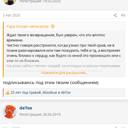
Регистрация: 19.03.2020
и
и
:
5 Авг 2020
#8
Papa Smojet написал(а):
Ждал твоего возвращения, был уверен, что это влппос
времени.
Честно говоря расстроился, когда узнал про твой срыв, не в
плане разочаровался или там пожурить тебя и тд, а воспринял
очень близко к сердцу, как будто со мной это произошло или с
кем-то из близких.
На этом сайте с пяток+ людей, за которых я сильно переживаю
и кого особенно интересно читать , ты один из них (к
Нажмите для раскрытия...
остальным братьям/сестрам по несчастью тоже хорошо/
нормально отношусь, но есть "любимчики" че уж скрывать).
подписываюсь под этим твоим сообщением)
25 лет под травой
,
bloodsue
и
deTox
Р
е
а
deTox
к
ц
Регистрация: 26.04.2019
и
и
: