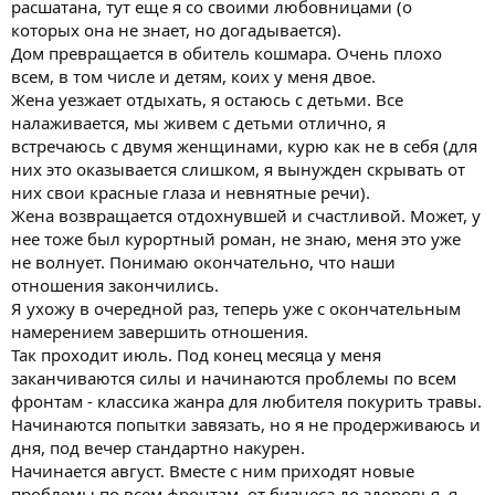
расшатана, тут еще я со своими любовницами (о
которых она не знает, но догадывается).
Дом превращается в обитель кошмара. Очень плохо
всем, в том числе и детям, коих у меня двое.
Жена уезжает отдыхать, я остаюсь с детьми. Все
налаживается, мы живем с детьми отлично, я
встречаюсь с двумя женщинами, курю как не в себя (для
них это оказывается слишком, я вынужден скрывать от
них свои красные глаза и невнятные речи).
Жена возвращается отдохнувшей и счастливой. Может, у
нее тоже был курортный роман, не знаю, меня это уже
не волнует. Понимаю окончательно, что наши
отношения закончились.
Я ухожу в очередной раз, теперь уже с окончательным
намерением завершить отношения.
Так проходит июль. Под конец месяца у меня
заканчиваются силы и начинаются проблемы по всем
фронтам - классика жанра для любителя покурить травы.
Начинаются попытки завязать, но я не продерживаюсь и
дня, под вечер стандартно накурен.
Начинается август. Вместе с ним приходят новые
проблемы по всем фронтам, от бизнеса до здоровья, я