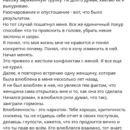
выкуриваю.
У вас есть дети с женщиной, с которой развелся? В каком-то
сообщении вроде видел, что у тебя ребенок есть.
Разочарование и опустошение - вот, что было
результатом.
Но тот случай пошатнул меня. Все же единичный покур
способен что-то прояснить в голове, убрать некие
заслоны и шоры.
Я понял, что моя жизнь мне не нравится и понял
конкретно почему. Понял, что я хочу изменить в ней.
Начал менять.
Это привело к жестким конфликтам с женой. Я все еще
не курил.
Далее, я повторно встречаю одну женщину, которая
была влюблена в меня несколько лет назад.
Я не был влюблен в нее, но увлекся тем фактом, что
женщина сама открылась мне и то, как она это сделала.
Начался роман, я влюбился (или думал, что так),
заиграли гормоны.
Влюбленность - это наркотик. Тебе хорошо, критичность
снижена, ты не отдаешь себе отчет в своих поступках,
делаешь глупости, кажется, что это продлится вечно и
что ты прав во всём. Кто влюблялся взаимно, тот знает.