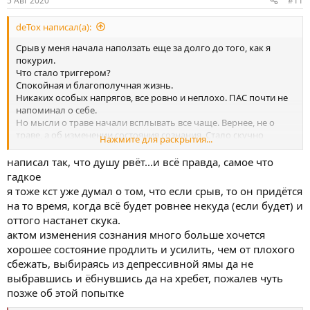
5 Авг 2020
#11
deTox написал(а):
Срыв у меня начала наползать еще за долго до того, как я
покурил.
Что стало триггером?
Спокойная и благополучная жизнь.
Никаких особых напрягов, все ровно и неплохо. ПАС почти не
напоминал о себе.
Но мысли о траве начали всплывать все чаще. Вернее, не о
траве, а об изменении состояния сознания. Стало скучно
Нажмите для раскрытия...
(напомню, я не курил на тот момент 10 месяцев).
И тут в один прекрасный день, убираясь в чулане, я нахожу
написал так, что душу рвёт...и всё правда, самое что
заряженную трубку. Не долго думая, хватаю ее и выкуриваю.
гадкое
Разочарование и опустошение - вот, что было результатом.
я тоже кст уже думал о том, что если срыв, то он придётся
Но тот случай пошатнул меня. Все же единичный покур
на то время, когда всё будет ровнее некуда (если будет) и
способен что-то прояснить в голове, убрать некие заслоны и
оттого настанет скука.
шоры.
актом изменения сознания много больше хочется
Я понял, что моя жизнь мне не нравится и понял конкретно
почему. Понял, что я хочу изменить в ней. Начал менять.
хорошее состояние продлить и усилить, чем от плохого
Это привело к жестким конфликтам с женой. Я все еще не
сбежать, выбираясь из депрессивной ямы да не
курил.
выбравшись и ёбнувшись да на хребет, пожалев чуть
Далее, я повторно встречаю одну женщину, которая была
позже об этой попытке
влюблена в меня несколько лет назад.
Я не был влюблен в нее, но увлекся тем фактом, что женщина