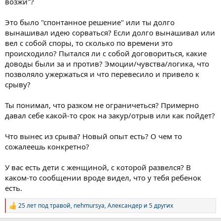
возжи"?
Это было "спонтанное решение" или ты долго
вынашивал идею сорваться? Если долго вынашивал или
вел с собой споры, то сколько по времени это
происходило? Пытался ли с собой договориться, какие
доводы были за и против? Эмоции/чувства/логика, что
позволяло ужержаться и что перевесило и привело к
срыву?
Ты понимал, что разком не ограничеться? Примерно
давал себе какой-то срок на закур/отрыв или как пойдет?
Что вынес из срыва? Новый опыт есть? О чем то
сожалеешь конкретно?
У вас есть дети с женщиной, с которой развелся? В
каком-то сообщении вроде видел, что у тебя ребенок
есть.
25 лет под травой
,
nehmursya
,
Александер
и 5 других
Р
е