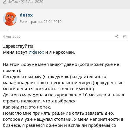
А
Д
deTox
4 Авг 2020
в
а
т
т
deTox
о
а
Регистрация: 26.04.2019
р
н
т
а
е
ч
4 Авг 2020
#1
м
а
ы
л
Здравствуйте!
а
Меня зовут
@deTox
и я наркоман.
На этом форуме меня знают давно (хотя может уже не
помнят).
Сегодня я выхожу (я так думаю) из длительного
марафона длинною в несколько месяцев (прокуренные
мозги ленятся посчитать сколько именно).
До этого марафона я не курил около 10 месяцев и начал
строить иллюзии, что я выбрался.
Как видите, это не так.
Помогло мне принять решение опять завязать дно,
которое я уже нащупал стопами. У меня неприятности в
бизнесе, я развелся с женой и всплыли проблемы со