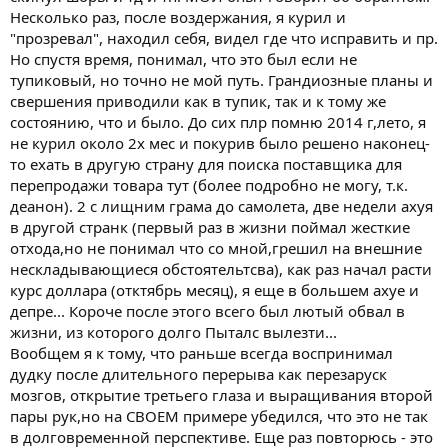
Она не курит уже какое-то время, психика у нее расшатана, тут
Несколько раз, после воздержания, я курил и
еще я со своими любовницами (о которых она не знает, но
"прозревал", находил себя, видел где что исправить и пр.
догадывается).
Дом превращается в обитель кошмара. Очень плохо всем, в
Но спустя время, понимал, что это был если не
том числе и детям, коих у меня двое.
тупиковый, но точно не мой путь. Грандиозные планы и
Жена уезжает отдыхать, я остаюсь с детьми. Все налаживается,
свершения приводили как в тупик, так и к тому же
мы живем с детьми отлично, я встречаюсь с двумя
состоянию, что и было. До сих плр помню 2014 г,лето, я
женщинами, курю как не в себя (для них это оказывается
не курил около 2х мес и покурив было решено наконец-
слишком, я вынужден скрывать от них свои красные глаза и
то ехать в другую страну для поиска поставщика для
невнятные речи).
Жена возвращается отдохнувшей и счастливой. Может, у нее
перепродажи товара тут (более подробно не могу, т.к.
тоже был курортный роман, не знаю, меня это уже не волнует.
деанон). 2 с лищним грама до самолета, две недели ахуя
Понимаю окончательно, что наши отношения закончились.
в другой странк (первый раз в жизни поймал жесткие
Я ухожу в очередной раз, теперь уже с окончательным
отхода,но не понимал что со мной,грешил на внешние
намерением завершить отношения.
нескладывающиеся обстоятельтсва), как раз начал расти
Так проходит июль. Под конец месяца у меня заканчиваются
курс доллара (отктябрь месяц), я еще в большем ахуе и
силы и начинаются проблемы по всем фронтам - классика
жанра для любителя покурить травы. Начинаются попытки
депре... Короче после этого всего был лютый обвал в
завязать, но я не продерживаюсь и дня, под вечер стандартно
жизни, из которого долго Пыталс вылезти...
накурен.
Вообщем я к тому, что раньше всегда воспринимал
Начинается август. Вместе с ним приходят новые проблемы по
дудку после длительного перерыва как перезаруск
всем фронтам, от бизнеса до здоровья, я понимаю, что дно
мозгов, открытие третьего глаза и выращивания второй
пробито.
пары рук,но на СВОЕМ примере убедился, что это не так
Наступает самое лучшее моё время для завязки - время
отчаяния.
в долговременной перспективе. Еще раз повторюсь - это