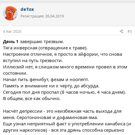
а
deTox
к
ц
Регистрация: 26.04.2019
и
и
:
4 Авг 2020
#5
День 1
завершаю трезвым.
Тяга инверсная (отвращение к траве).
Настроение отличное, я просто в эйфории, что снова
вступил на путь трезвости.
Иллюзий нет, я слишком много времени провел в этом
состоянии.
Начал пить фенибут, фезам и ноопепт.
Память и внимание ни к черту, до абсурда.
Сегодня пол дня проспал (8 часов ночью, 4 часа днем).
В общем, все как обычно.
Насчёт депрессии - это неизбежная часть выхода для
меня. Серотониновая и дофаминовая яма.
Еще узнал неприятный факт о употреблении канабиса (и
других наркотиков) - вся эта дрянь способна серьезно