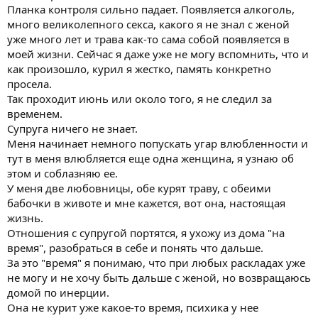
Планка контроля сильно падает. Появляется алкоголь,
много великолепного секса, какого я не знал с женой
уже много лет и трава как-то сама собой появляется в
моей жизни. Сейчас я даже уже не могу вспомнить, что и
как произошло, курил я жестко, память конкретно
просела.
Так проходит июнь или около того, я не следил за
временем.
Супруга ничего не знает.
Меня начинает немного попускать угар влюбленности и
тут в меня влюбляется еще одна женщина, я узнаю об
этом и соблазняю ее.
У меня две любовницы, обе курят траву, с обеими
бабочки в животе и мне кажется, вот она, настоящая
жизнь.
Отношения с супругой портятся, я ухожу из дома "на
время", разобраться в себе и понять что дальше.
За это "время" я понимаю, что при любых раскладах уже
не могу и не хочу быть дальше с женой, но возвращаюсь
домой по инерции.
Она не курит уже какое-то время, психика у нее