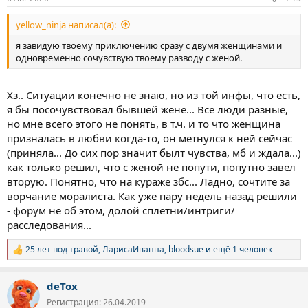
yellow_ninja написал(а):
я завидую твоему приключению сразу с двумя женщинами и
одновременно сочувствую твоему разводу с женой.
Хз.. Ситуации конечно не знаю, но из той инфы, что есть,
я бы посочувствовал бывшей жене... Все люди разные,
но мне всего этого не понять, в т.ч. и то что женщина
призналась в любви когда-то, он метнулся к ней сейчас
(приняла... До сих пор значит былт чувства, мб и ждала...)
как только решил, что с женой не попути, попутно завел
вторую. Понятно, что на кураже збс... Ладно, сочтите за
ворчание моралиста. Как уже пару недель назад решили
- форум не об этом, долой сплетни/интриги/
расследования...
25 лет под травой
,
ЛарисаИванна
,
bloodsue
и ещё 1 человек
Р
е
а
deTox
к
ц
Регистрация: 26.04.2019