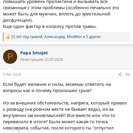
повышать уровень пролактина и вызывать все
связанные с этим проблемы (особенно печально это
может быть для мужчин, вплоть до эректильной
дисфункции).
Еще один фактор в копилку против травы.
25 лет под травой
,
Александер
,
MindWar
и 5 других
Р
е
а
Papa Smojet
к
P
ц
Регистрация: 22.07.2020
и
и
:
5 Авг 2020
#6
Если будет желание и силы, можешь ответить на
вопросы как и почему произошел срыв?
Из-за внешних обстоятельств, напряга, который привел
к разводу (на ровном месте не бывает ведь), из-за
внутрених загонов/мыслей? Все вместе или что-то
перевесило в итоге? Была может какая-то точка
невозврата, событие, после которого ты "отпустил