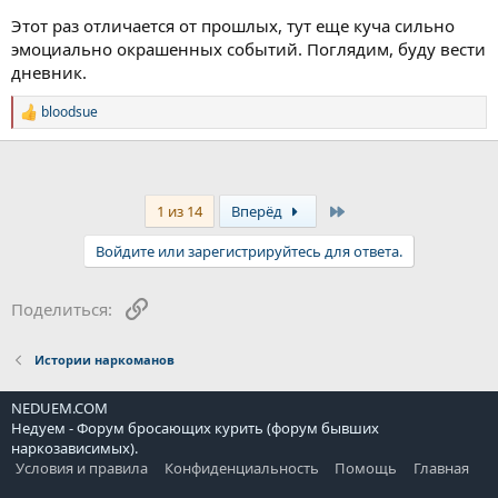
одного раза, 20 лет назад.
Этот раз отличается от прошлых, тут еще куча сильно
Радует то, что по опыту прошлых разов я, скорее всего, не
эмоциально окрашенных событий. Поглядим, буду вести
сорвусь. Несколько месяцев, точно, пока будет люто
дневник.
кошмарить.
Хорошо, что есть этот форум и Вы. Больше мне некуда пойти и
bloodsue
Р
некому рассказать все начистоту.
е
Читаю про успехи других и меня это радует. Хочется кричать:
а
не курите, посмотрите на меня и не курите никогда!
к
Жизнь хороша без наркотиков.
ц
Neduem.
и
Last
1 из 14
Вперёд
и
:
Войдите или зарегистрируйтесь для ответа.
Ссылка
Поделиться:
Истории наркоманов
NEDUEM.COM
Недуем - Форум бросающих курить (форум бывших
наркозависимых).
Условия и правила
Конфиденциальность
Помощь
Главная