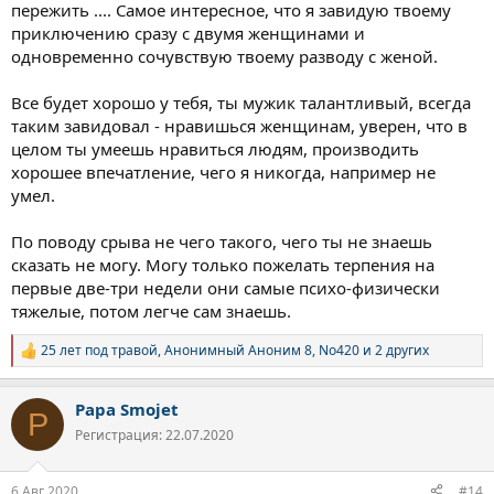
эту чудо-траву. Правы были все эти бездарные
пережить .... Самое интересное, что я завидую твоему
пропагандистские плакатики, которые верещали, что
приключению сразу с двумя женщинами и
достаточно один раз попробовать наркотики. Мне хватило
одновременно сочувствую твоему разводу с женой.
одного раза, 20 лет назад.
Все будет хорошо у тебя, ты мужик талантливый, всегда
Радует то, что по опыту прошлых разов я, скорее всего, не
сорвусь. Несколько месяцев, точно, пока будет люто
таким завидовал - нравишься женщинам, уверен, что в
кошмарить.
целом ты умеешь нравиться людям, производить
Хорошо, что есть этот форум и Вы. Больше мне некуда пойти и
хорошее впечатление, чего я никогда, например не
некому рассказать все начистоту.
умел.
Читаю про успехи других и меня это радует. Хочется кричать:
не курите, посмотрите на меня и не курите никогда!
По поводу срыва не чего такого, чего ты не знаешь
Жизнь хороша без наркотиков.
Neduem.
сказать не могу. Могу только пожелать терпения на
первые две-три недели они самые психо-физически
тяжелые, потом легче сам знаешь.
25 лет под травой
,
Анонимный Аноним 8
,
No420
и 2 других
Р
е
а
Papa Smojet
к
P
ц
Регистрация: 22.07.2020
и
и
:
6 Авг 2020
#14