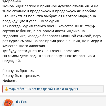
здоровьем.
Фоном идет легкое и приятное чувство отчаяния. Я не
знаю сколько я продержусь и продержусь ли вообще.
Это несчетная попытка выбраться из этого марафона,
предыдущие я успешно закурил.
Как всегда, курил только очень качественный стафф -
сортовые бошки, в основном лютая индика на
гидропонике, изредка баловался мощной сативой, пару
раз курил смолы. За все время раза 3 выпил, но в меру и
качественного алкоголя.
Тут буду вести дневник - он очень помогает.
На самом деле, рад, что я снова тут. Пахнет осенью и
надеждой.
Я хочу выбраться.
Я хочу быть трезвым.
Neduem.
Марисабель
,
25 лет под травой
,
Поля
и 18 других
Р
е
а
deTox
к
ц