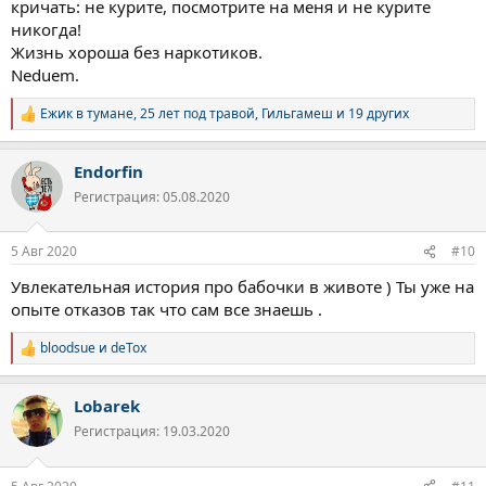
кричать: не курите, посмотрите на меня и не курите
никогда!
Жизнь хороша без наркотиков.
Neduem.
Ежик в тумане
,
25 лет под травой
,
Гильгамеш
и 19 других
Р
е
а
Endorfin
к
ц
Регистрация: 05.08.2020
и
и
:
5 Авг 2020
#10
Увлекательная история про бабочки в животе ) Ты уже на
опыте отказов так что сам все знаешь .
bloodsue
и
deTox
Р
е
а
Lobarek
к
ц
Регистрация: 19.03.2020
и
и
: