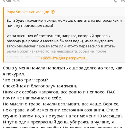
5 Авг 2020
#9
Papa Smojet написал(а):
Если будет желание и силы, можешь ответить на вопросы как и
почему произошел срыв?
Из-за внешних обстоятельств, напряга, который привел к
разводу (на ровном месте не бывает ведь), из-за внутрених
загонов/мыслей? Все вместе или что-то перевесило в итоге?
Была может какая-то точка невозврата, событие, после
которого ты "отпустил возжи"?
Нажмите для раскрытия...
Это было "спонтанное решение" или ты долго вынашивал
Срыв у меня начала наползать еще за долго до того, как
идею сорваться? Если долго вынашивал или вел с собой споры,
я покурил.
то сколько по времени это происходило? Пытался ли с собой
Что стало триггером?
договориться, какие доводы были за и против? Эмоции/
Спокойная и благополучная жизнь.
чувства/логика, что позволяло ужержаться и что перевесило и
Никаких особых напрягов, все ровно и неплохо. ПАС
привело к срыву?
почти не напоминал о себе.
Ты понимал, что разком не ограничеться? Примерно давал
Но мысли о траве начали всплывать все чаще. Вернее,
себе какой-то срок на закур/отрыв или как пойдет?
не о траве, а об изменении состояния сознания. Стало
скучно (напомню, я не курил на тот момент 10 месяцев).
Что вынес из срыва? Новый опыт есть? О чем то сожалеешь
И тут в один прекрасный день, убираясь в чулане, я
конкретно?
нахожу заряженную трубку. Не долго думая, хватаю ее и