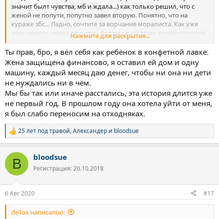
значит былт чувства, мб и ждала...) как только решил, что с
женой не попути, попутно завел вторую. Понятно, что на
кураже збс... Ладно, сочтите за ворчание моралиста. Как уже
пару недель назад решили - форум не об этом, долой сплетни/
Нажмите для раскрытия...
интриги/расследования...
Ты прав, бро, я вёл себя как ребёнок в конфетной лавке.
Жена защищена финансово, я оставил ей дом и одну
машину, каждый месяц даю денег, чтобы ни она ни дети
не нуждались ни в чём.
Мы бы так или иначе расстались, эта история длится уже
не первый год. В прошлом году она хотела уйти от меня,
я был слабо переносим на отходняках.
25 лет под травой
,
Александер
и
bloodsue
Р
е
а
bloodsue
к
B
ц
Регистрация: 20.10.2018
и
и
:
6 Авг 2020
#17
deTox написал(а):