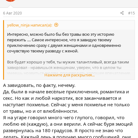
и
и
:
6 Авг 2020
#15
yellow_ninja написал(а):
Интересно, можно было бы без травы всю эту историю
пережить .... Самое интересное, что я завидую твоему
приключению сразу с двумя женщинами и одновременно
сочувствую твоему разводу с женой.
Все будет хорошо у тебя, ты мужик талантливый, всегда таким
завидовал - нравишься женщинам, уверен, что в целом ты
умеешь нравиться людям, производить хорошее впечатление,
Нажмите для раскрытия...
чего я никогда, например не умел.
А завидовать, по факту, нечему.
По поводу срыва не чего такого, чего ты не знаешь сказать не
Да, были в начале весёлые приключения, романтика и
могу. Могу только пожелать терпения на первые две-три
секс. Но как и любой наркотик, все заканчивается и
недели они самые психо-физически тяжелые, потом легче сам
наступает похмелье. Сейчас у меня похмелье не только
знаешь.
от травы, но и от влюблённости.
Я на угаре говорил много чего глупого, говорил, что
люблю её (каждую), а они верили. А сейчас буря эмоций
развернулась на 180 градусов. Я просто не знаю что
делать. Каждый день я получаю много сообщений, они