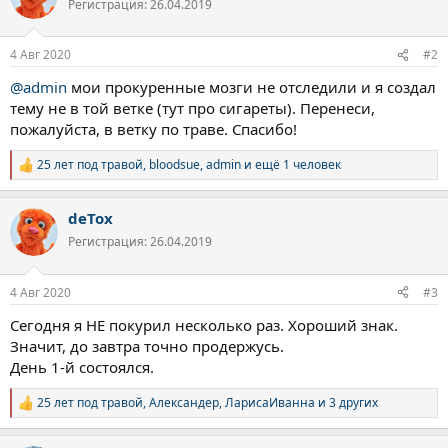
Регистрация: 26.04.2019
и
и
:
4 Авг 2020
#2
@admin
мои прокуренные мозги не отследили и я создал
тему не в той ветке (тут про сигареты). Перенеси,
пожалуйста, в ветку по траве. Спасибо!
25 лет под травой
,
bloodsue
,
admin
и ещё 1 человек
Р
е
а
deTox
к
ц
Регистрация: 26.04.2019
и
и
:
4 Авг 2020
#3
Сегодня я НЕ покурил несколько раз. Хороший знак.
Значит, до завтра точно продержусь.
День 1-й состоялся.
25 лет под травой
,
Александер
,
ЛарисаИванна
и 3 других
Р
е
а