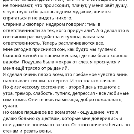
не понимают, что происходит, плачут, у меня рвёт душу,
я чувствую себя распоследним мудаком, хочется
спрятаться и не видеть никого.
Старина Экзюпери недаром говорил: "Мы в
ответственности за тех, кого приручили". А я делал это в
состоянии распиздяйства и тумана, какая там
ответственность. Теперь расплачиваются все.
Мне сегодня приснился сон, как будто мы гуляем с
бывшей женой по нашим местам, где нам было хорошо
вдвоём. Подушка была мокрая от слез, я проснулся и
меня ещё трясло от рыданий.
Я сделал очень плохо всем, это гребанное чувство вины
наматывает кишки на вертел. И это только начало.
По физическому состоянию - второй день тошнота с
утра, тремор, слабость, тупняк, депрессия - все любимые
симптомы. Они теперь на месяцы, добро пожаловать,
сучата.
Но самое паршивое во всем этом - ощущение, что я
делаю больно существам, которые мне доверились и
они даже не понимают за что. От этого хочется бегать по
стенам и резать вены.