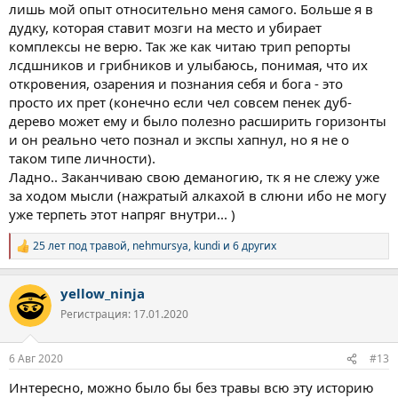
лишь мой опыт относительно меня самого. Больше я в
Сегодня
2-й день
как я не курю. Я почти счастлив, потому что
дудку, которая ставит мозги на место и убирает
снова вступил на путь чистоты.
комплексы не верю. Так же как читаю трип репорты
Состояние начинает закономерно ухудшаться: социофобия,
лсдшников и грибников и улыбаюсь, понимая, что их
тревога, слабость, нежелание что-либо делать и кого-то
откровения, озарения и познания себя и бога - это
видеть.
Моим двум женщинам я не могу рассказать, что происходит на
просто их прет (конечно если чел совсем пенек дуб-
самом деле, приходится врать и изворачиваться. Стараюсь не
дерево может ему и было полезно расширить горизонты
видиться с ними и не общаться, потому что я сейчас жалок и
и он реально чето познал и экспы хапнул, но я не о
меня тошнит от себя.
таком типе личности).
Они воспринимают это как мое охлаждение и попытки слиться,
Ладно.. Заканчиваю свою деманогию, тк я не слежу уже
что причиняет им боль и еще сильнее расшатывает мою итак
за ходом мысли (нажратый алкахой в слюни ибо не могу
изнасилованную марафоном психику.
Им обеим плохо, жене плохо, детям плохо, мне плохо - итог
уже терпеть этот напряг внутри... )
пары месяцев сомнительного кайфа (кайфа?).
К себе испытываю презрение, фоном идет легкое отчаяние и
25 лет под травой
,
nehmursya
,
kundi
и 6 других
Р
надвигающаяся депрессия, вагончик катится под откос.
е
а
Это вкратце.
yellow_ninja
к
Сухой остаток, почему покурил? Потому что было слишком
ц
Регистрация: 17.01.2020
хорошо и спокойно.
и
и
:
Из этого срыва вынес заключение, что я конченный наркоман,
6 Авг 2020
#13
но сдаваться не намерен, буду бороться за каждый день
чистоты. Сожалею о том, что когда-то мне дали попробовать
Интересно, можно было бы без травы всю эту историю