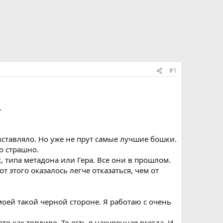
#1
.
вставляло. Но уже не прут самые лучшие бошки.
то страшно.
 типа метадона или Гера. Все они в прошлом.
т этого оказалось легче отказаться, чем от
моей такой черной стороне. Я работаю с очень
о как топливо. То есть я накуренная всегда. И