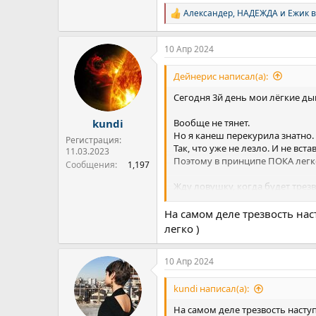
Александер
,
НАДЕЖДА
и
Ежик в
Р
е
а
10 Апр 2024
к
ц
и
Дейнерис написал(а):
и
:
Сегодня 3й день мои лёгкие ды
Вообще не тянет.
kundi
Но я канеш перекурила знатно.
Регистрация:
Так, что уже не лезло. И не вста
11.03.2023
Поэтому в принципе ПОКА легк
Сообщения
1,197
Жду ловушку, когда будет трезв
Вот тогда и начнется самое инт
На самом деле трезвость нас
легко )
10 Апр 2024
kundi написал(а):
На самом деле трезвость наступи