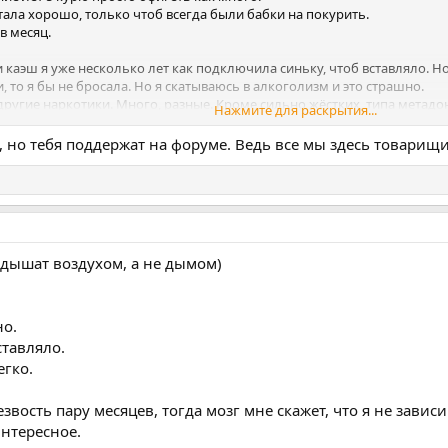
стала хорошо, только чтоб всегда были бабки на покурить.
в месяц.
каэш я уже несколько лет как подключила синьку, чтоб вставляло. Н
и, то я бы не бросала. Но я скатываюсь в алкоголизм и это страшно.
другие наркотики. Много, разные. Кроме сильно жёстких, типа метадон
Нажмите для раскрытия...
кайфом вспоминает тот кайф и да, хочется. Но от этого оказалось легч
о, но тебя поддержат на форуме. Ведь все мы здесь товарищ
нергичная, красивая. Общество думаю не догадывается о моей такой ч
бления я и на встречи укуренная прихожу, да и вообще это как топливо
ет, за синьку да.
е употребляю.
м. Хочу все помнить, хочу нормально засыпать и чувствовать себя сч
 дышат воздухом, а не дымом)
но.
ставляло.
гко.
звость пару месяцев, тогда мозг мне скажет, что я не завис
интересное.