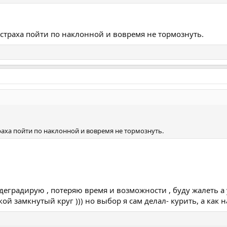
 страха пойти по наклонной и вовремя не тормознуть.
раха пойти по наклонной и вовремя не тормознуть.
и деградирую , потеряю время и возможности , буду жалеть а
кой замкнутый круг ))) но выбор я сам делал- курить, а как н