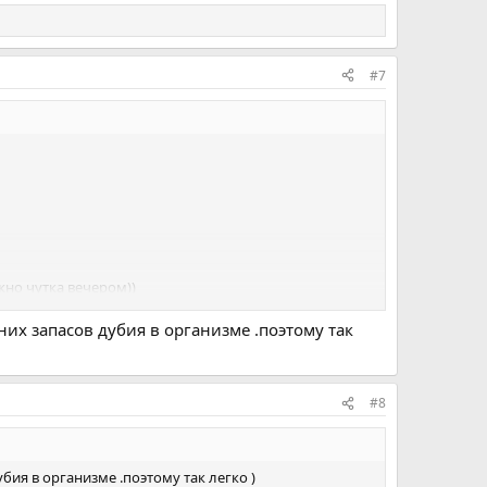
#7
ожно чутка вечером))
нних запасов дубия в организме .поэтому так
#8
убия в организме .поэтому так легко )