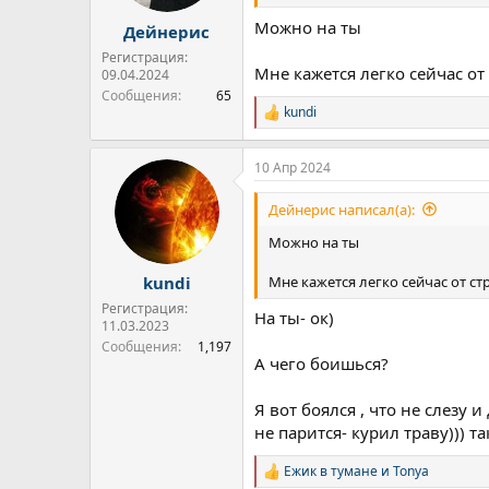
Можно на ты
Дейнерис
Регистрация:
Мне кажется легко сейчас от
09.04.2024
Сообщения
65
kundi
Р
е
а
10 Апр 2024
к
ц
и
Дейнерис написал(а):
и
:
Можно на ты
Мне кажется легко сейчас от ст
kundi
Регистрация:
На ты- ок)
11.03.2023
Сообщения
1,197
А чего боишься?
Я вот боялся , что не слезу 
не парится- курил траву))) та
Ежик в тумане
и
Tonya
Р