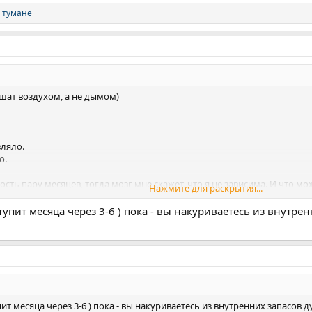
 тумане
шат воздухом, а не дымом)
вляло.
о.
ость пару месяцев, тогда мозг мне скажет, что я не зависима. И что м
Нажмите для раскрытия...
ересное.
тупит месяца через 3-6 ) пока - вы накуриваетесь из внутре
т месяца через 3-6 ) пока - вы накуриваетесь из внутренних запасов д