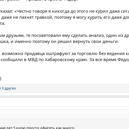
азал: «Честно говоря я никогда до этого не курил даже сиг
 даже не пахнет травкой, поэтому я могу курить его даже до
та.
ым друзьям, те посоветовали ему сделать анализ, один из д
ушка, и именно поэтому он решил вернуть свои деньги.
 возможно продавца оштрафуют за торговлю без ведения к
сообщили в МВД по Хабаровскому краю. За все время Федо
)
 3 других
ие лет 5 курю просто офигеть как много.