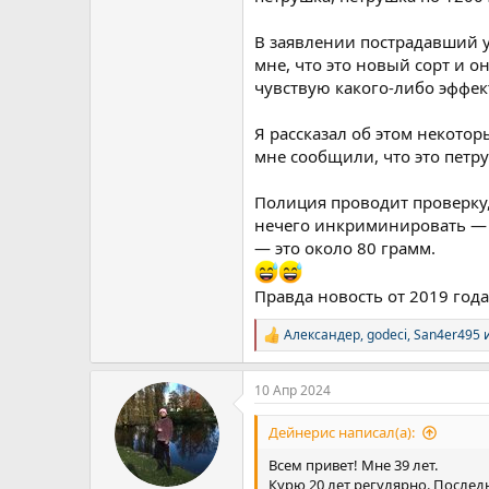
В заявлении пострадавший ук
мне, что это новый сорт и он
чувствую какого-либо эффек
Я рассказал об этом некотор
мне сообщили, что это петр
Полиция проводит проверку,
нечего инкриминировать — 
— это около 80 грамм.
Правда новость от 2019 года
Александер
,
godeci
,
San4er495
и
Р
е
а
10 Апр 2024
к
ц
и
Дейнерис написал(а):
и
:
Всем привет! Мне 39 лет.
Курю 20 лет регулярно. Последн