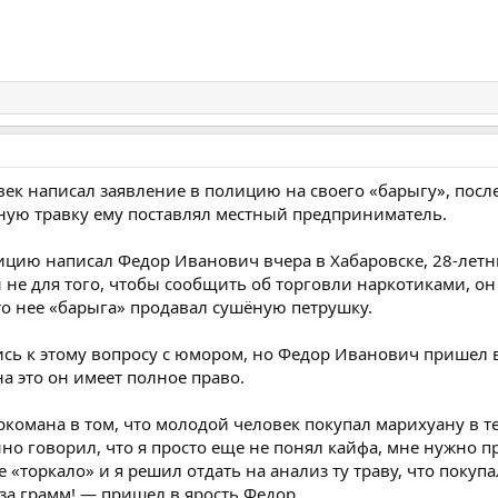
ек написал заявление в полицию на своего «барыгу», после 
ную травку ему поставлял местный предприниматель.
ицию написал Федор Иванович вчера в Хабаровске, 28-лет
 не для того, чтобы сообщить об торговли наркотиками, он 
то нее «барыга» продавал сушёную петрушку.
сь к этому вопросу с юмором, но Федор Иванович пришел в 
а это он имеет полное право.
комана в том, что молодой человек покупал марихуану в те
нно говорил, что я просто еще не понял кайфа, мне нужно пр
е «торкало» и я решил отдать на анализ ту траву, что покупа
за грамм! — пришел в ярость Федор.