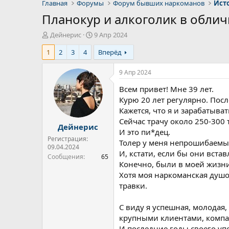
Главная
Форумы
Форум бывших наркоманов
Ист
Планокур и алкоголик в обли
А
Д
Дейнерис
9 Апр 2024
в
а
1
2
3
4
Вперёд
т
т
о
а
р
н
9 Апр 2024
т
а
Всем привет! Мне 39 лет.
е
ч
м
а
Курю 20 лет регулярно. Посл
ы
л
Кажется, что я и зарабатыва
а
Сейчас трачу около 250-300 
Дейнерис
И это пи*дец.
Регистрация:
Толер у меня непрошибаемый
09.04.2024
И, кстати, если бы они встав
Сообщения
65
Конечно, были в моей жизни
Хотя моя наркоманская душон
травки.
С виду я успешная, молодая,
крупными клиентами, комп
И последние годы своего упо