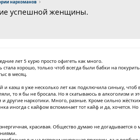
ории наркоманов
чие успешной женщины.
едние лет 5 курю просто офигеть как много.
ть стала хорошо, только чтоб всегда были бабки на покурить
тыс в месяц.
 и каэш я уже несколько лет как подключила синьку, чтоб 
ляли, то я бы не бросала. Но я скатываюсь в алкоголизм и э
 и другие наркотики. Много, разные. Кроме сильно жёстких,
ка иногда с кайфом вспоминает тот кайф и да, хочется. Но о
 энергичная, красивая. Общество думаю не догадывается о 
аниями.
требления я и на встречи укуренная прихожу, да и вообще эт