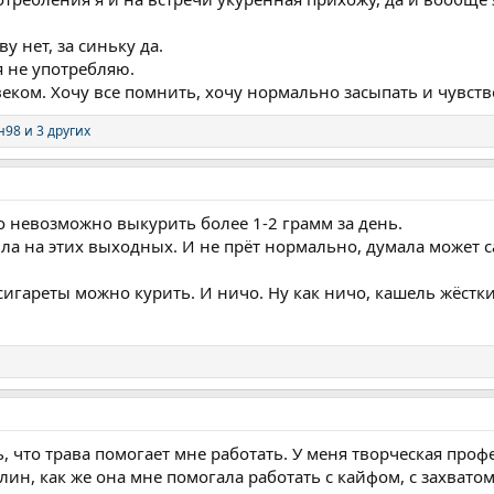
у нет, за синьку да.
я не употребляю.
еком. Хочу все помнить, хочу нормально засыпать и чувство
н98
и 3 других
то невозможно выкурить более 1-2 грамм за день.
ила на этих выходных. И не прёт нормально, думала может са
к сигареты можно курить. И ничо. Ну как ничо, кашель жёстк
сь, что трава помогает мне работать. У меня творческая про
лин, как же она мне помогала работать с кайфом, с захватом