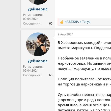
Дейнерис
Регистрация:
09.04.2024
НАДЕЖДА
и
Tonya
Р
Сообщения
65
е
а
9 Апр 2024
к
ц
В Хабаровске, молодой челов
и
и
вместо марихуаны. Поддель
:
Необычное заявление в пол
Дейнерис
наркоторговца. Но заявил он
Регистрация:
покупал марихуану, но вмес
09.04.2024
Сообщения
65
Полиция попыталась отнести
на торговца наркотиками и н
Суть жалобы неопытного нар
(торговец прим.ред.) постоя
время шло, а меня все еще н
петрушка, петрушка по 1200 