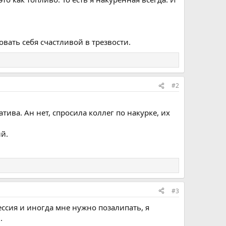
вать себя счастливой в трезвости.
#2
тива. Ан нет, спросила коллег по накурке, их
ий.
#3
фессия и иногда мне нужно позалипать, я
.