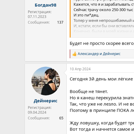
Кажется, что я и зарабатывать 
Богдан98
Сейчас трачу около 250-300 тыс 
Регистрация:
И это пи*дец.
07.11.2023
Толер у меня непрошибаемый и 
Сообщения
137
И, кстати, если бы они вставлял
Конечно, были в моей жизни и 
наркоманская душонка иногда с 
Будет не просто скорее всег
С виду я успешная, молодая, э
клиентами, компаниями.
Александер
и
Дейнерис
Р
И последние годы своего употре
е
Стыдно ли? Почему-то за траву н
а
Сегодня второй день, когда я н
10 Апр 2024
к
Я хочу стать здоровым человеко
ц
Сегодня 3й день мои лёгкие
и
и
:
Вообще не тянет.
Но я канеш перекурила знат
Дейнерис
Так, что уже не лезло. И не в
Регистрация:
Поэтому в принципе ПОКА ле
09.04.2024
Сообщения
65
Жду ловушку, когда будет тре
Вот тогда и начнется самое 