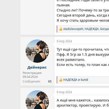
пьяная.
Стыдно ли? Почему-то за трав
Сегодня второй день, когда 
Я хочу стать здоровым челов
vladislavuspeh
,
НАДЕЖДА
,
Богда
Р
е
а
9 Апр 2024
к
ц
Тут ещё где-то прочитала, ч
и
и
Пфф. Я 5гр за 1.5 дня выкур
:
всех размотало.
Если есть толер, то план ка
Дейнерис
Регистрация:
09.04.2024
НАДЕЖДА
и
kundi
Р
Сообщения
65
е
а
9 Апр 2024
к
ц
А ещё мне кажется... казало
и
и
архитектор, проектирую. И б
: