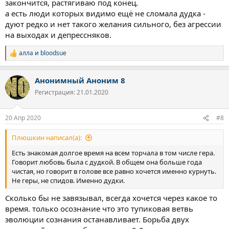
закончится, растягиваю под конец.
точно не будет, это лучше, чем нажраться", и если хоть раз ты
ей поверишь - тебе ****** полный.
а есть люди которых видимо ещё не сломала дудка -
Если не поверишь, то все хорошо будет, уже через пару
дуют редко и нет такого желания сильного, без агрессии
месяцев будешь хорошо себя чувствовать, но не
на выходах и депрессняков.
останавливайся на достигнутом и работай дальше, делай
лучше
Не бойся этих условных двух лет -речь идет о
алла
и
bloodsue
Р
полном восстановлении (насколько это возможно, есть и
е
необратимые последствия), самое заметное произойдет в
а
первый месяц. Не бойся
Самое страшное закончилось
Анонимный Аноним 8
к
тогда, когда ты разрешил себе не любить наркотики.
ц
Регистрация: 21.01.2020
и
и
:
20 Апр 2020
#8
Плюшкин написал(а):
Есть знакомая долгое время на всем торчала в том числе гера.
Говорит любовь была с дудкой. В общем она больше года
чистая, но говорит в голове все равно хочется именно курнуть.
Не геры, не спидов. Именно дудки.
Сколько бы не завязывал, всегда хочется через какое то
время. только осознание что это тупиковая ветвь
эволюции сознания останавливает. Борьба двух