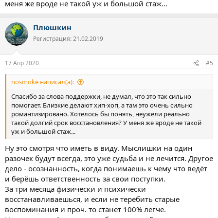
меня же вроде не такой уж и большой стаж...
хорошо временами, это будет очень интересно, это стоит того
и ты скорее всего станешь счастливее и стрессоустойчивее, чем
был до употребления и уж точно лучше будет, чем во время!
Плюшкин
Ты справишься, ты идешь верным путем, бро
Регистрация: 21.02.2019
Может, у тебя есть конкретные вопросы к нам? Мы бы с
радостью помогли тебе на твоем непростом, но очень важном
17 Апр 2020
#5
и правильном пути.
nosmoke написал(а):
Спасибо за слова поддержки, не думал, что это так сильно
помогает. Близкие делают хип-хоп, а там это очень сильно
романтизировано. Хотелось бы понять, неужели реально
такой долгий срок восстановления? У меня же вроде не такой
уж и большой стаж...
Ну это смотря что иметь в виду. Мыслишки на один
разочек будут всегда, это уже судьба и не лечится. Другое
дело - осознанность, когда понимаешь к чему что ведёт
и берёшь ответственность за свои поступки.
За три месяца физически и психически
восстанавливаешься, и если не теребить старые
воспоминания и проч. то станет 100% легче.