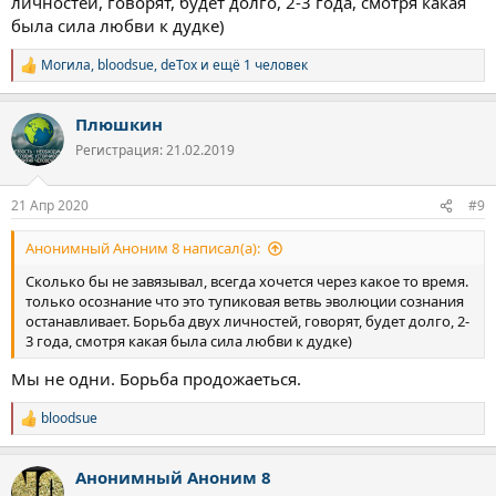
личностей, говорят, будет долго, 2-3 года, смотря какая
была сила любви к дудке)
Могила
,
bloodsue
,
deTox
и ещё 1 человек
Р
е
а
Плюшкин
к
ц
Регистрация: 21.02.2019
и
и
:
21 Апр 2020
#9
Анонимный Аноним 8 написал(а):
Сколько бы не завязывал, всегда хочется через какое то время.
только осознание что это тупиковая ветвь эволюции сознания
останавливает. Борьба двух личностей, говорят, будет долго, 2-
3 года, смотря какая была сила любви к дудке)
Мы не одни. Борьба продожаеться.
bloodsue
Р
е
а
Анонимный Аноним 8
к
ц