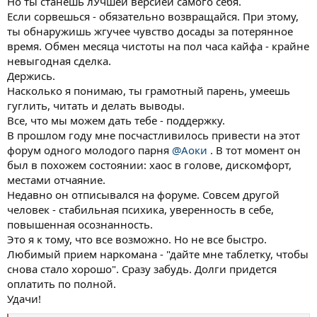
Но ты станешь лУчшей версией самого себя.
до сих пор. И тут бац, крайние месяца 3 я стал сам себя не
Если сорвешься - обязательно возвращайся. При этому,
узнавать, потерял интерес абсолютно ко всему, не занимаюсь
ты обнаружишь жгучее чувство досады за потерянное
проектом, много негативных мыслей, про уверенность в себе
время. Обмен месяца чистоты на пол часа кайфа - крайне
вообще молчу, как-будто ее никогда и не было. В общем стал
невыгодная сделка.
забывать себя прежнего. В связи с карантином не было
возможности курить примерно недели две, потом удалось
Держись.
выбраться на студию и сделать заветные хапочки. Произошло
Насколько я понимаю, ты грамотный парень, умеешь
это около недели назад. Спустя перерыва в две недели меня
гуглить, читать и делать выводы.
здорово ухапало в слюни и в какой-то момент я понял, что все
Все, что мы можем дать тебе - поддержку.
проблемы ушли, негатива будто и не было, все проблемы
В прошлом году мне посчастливилось привести на этот
решаемы, коммуникабельность на высоте как и прежде.
форум одного молодого парня
@Аоки
. В тот момент он
Сплошной позитив, казалось бы, наконец-то я стал самим
собой. А потом загнался, что во мне две личности. Накуренный
был в похожем состоянии: хаос в голове, дискомфорт,
я, настоящий, а трезвый - человек негатив с низкой
местами отчаяние.
самооценкой. Теперь даже не знаю, ЛСД на меня так повлияло
Недавно он отписывался на форуме. Совсем другой
или ТГК, или все вместе. Да уже и неважно. Страшно за то, что я
человек - стабильная психика, уверенность в себе,
никогда не буду прежним, я потерял себя и это факт. Никаких
повышенная осознанность.
интересов, мечты и цели на жизнь пропали. Я не знаю чего я
Это я к тому, что все возможно. Но не все быстро.
хочу. Какая-то половина меня хочется бороться и мыслить
позитивно, верить, что все будет хорошо, но другая засасывает
Любимый прием наркомана - "дайте мне таблетку, чтобы
меня на дно, и, кажется, она выигрывает. Просто хотелось
снова стало хорошо". Сразу забудь. Долги придется
высказаться. Думал записаться к психотерапевту, но денег нет.
оплатить по полной.
На работу в связи с ситуацией в стране не устроиться. Бизнес
Удачи!
встал, продаж нет, короче все идет по пизде. Качели заебали, то
я готов бороться и что-то делать, то я хочу лежать как овощ.