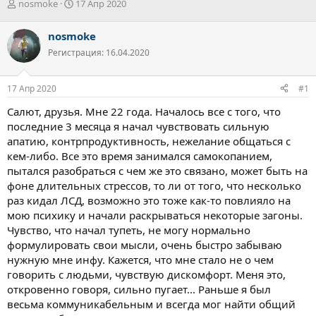
А
Д
nosmoke
17 Апр 2020
в
а
т
т
nosmoke
о
а
Регистрация: 16.04.2020
р
н
т
а
е
ч
17 Апр 2020
#1
м
а
ы
л
Салют, друзья. Мне 22 года. Началось все с того, что
а
последние 3 месяца я начал чувствовать сильную
апатию, контрпродуктивность, нежелание общаться с
кем-либо. Все это время занимался самокопанием,
пытался разобраться с чем же это связано, может быть на
фоне длительных стрессов, то ли от того, что несколько
раз кидал ЛСД, возможно это тоже как-то повлияло на
мою психику и начали раскрываться некоторые загоны.
Чувство, что начал тупеть, не могу нормально
формулировать свои мысли, очень быстро забываю
нужную мне инфу. Кажется, что мне стало не о чем
говорить с людьми, чувствую дискомфорт. Меня это,
откровенно говоря, сильно пугает... Раньше я был
весьма коммуникабельным и всегда мог найти общий