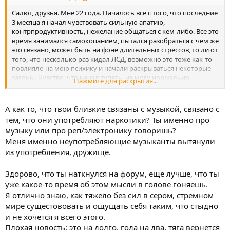
Салют, друзья. Мне 22 года. Началось все с того, что последние
3 месяца я начал чувствовать сильную апатию,
контрпродуктивность, нежелание общаться с кем-либо. Все это
время занимался самокопанием, пытался разобраться с чем же
это связано, может быть на фоне длительных стрессов, то ли от
того, что несколько раз кидал ЛСД, возможно это тоже как-то
повлияло на мою психику и начали раскрываться некоторые
загоны. Чувство, что начал тупеть, не могу нормально
Нажмите для раскрытия...
формулировать свои мысли, очень быстро забываю нужную
мне инфу. Кажется, что мне стало не о чем говорить с людьми,
чувствую дискомфорт. Меня это, откровенно говоря, сильно
А как то, что твои близкие связаны с музыкой, связано с
пугает... Раньше я был весьма коммуникабельным и всегда
тем, что они употребляют наркотики? Ты именно про
мог найти общий язык с любым человеком.
музыку или про реп/электронику говоришь?
В последнее время проскакивала мысль о том, что, возможно
Меня именно неупотребляющие музыканты вытянули
весь трабл в стаффе? Позавчера мне посчастливилось
из употребления, дружище.
наткнуться на этот форум, взахлеб прочитал практически все
истории участников и вроде бы удалось найти корень
проблемы, даже полегче стало. Появились надежды, что еще
Здорово, что ты наткнулся на форум, еще лучше, что ты
не все потеряно.
уже какое-то время об этом мысли в голове гоняешь.
Курю я примерно 2,5 года. Мои близкие делают музыку и
Я отлично знаю, как тяжело без сил в сером, стремном
соответственно тесно связаны со всей это темой, ну естественно
мире сущестововать и ощущать себя таким, что стыдно
и я подтянулся. Последние полтора года курю практически
и не хочется я всего этого.
каждый день, редкие перерывы в 2-3 дня. Первое время было
очень даже круто. Расширение границ, куча креативных идей и
Плохая новость: это на долго, года на два, тяга вернется