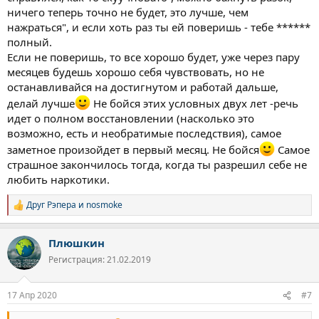
ничего теперь точно не будет, это лучше, чем
нажраться", и если хоть раз ты ей поверишь - тебе ******
полный.
Если не поверишь, то все хорошо будет, уже через пару
месяцев будешь хорошо себя чувствовать, но не
останавливайся на достигнутом и работай дальше,
делай лучше
Не бойся этих условных двух лет -речь
идет о полном восстановлении (насколько это
возможно, есть и необратимые последствия), самое
заметное произойдет в первый месяц. Не бойся
Самое
страшное закончилось тогда, когда ты разрешил себе не
любить наркотики.
Друг Рэпера
и
nosmoke
Р
е
а
Плюшкин
к
ц
Регистрация: 21.02.2019
и
и
:
17 Апр 2020
#7