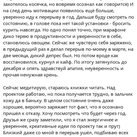
захотелось косячка, но вовремя осознал как говорится) И
на след день мотивации появилось ещё больше,
уверенно иду к перерыву в год. Дальше буду смотреть по
состоянию, в голове пока нет такой установки - бросить
курить навсегда. Но одно понял точно, при марафоне
дико теряю в продуктивности и уверенности в себе,
становлюсь овощем. Сейчас же чувствую себя заряжено,
в предыдущий раз я делал перерыв по-моему в марте, на
две месяца, дикий депрес был. Но потом вроде как
восстановился, курнул и кайф. По итогу затянулось до
декабря и опять здравствуй апатия, неуверенность и
прочая ненужная хрень.
Сейчас медитирую, стараюсь книжки читать. Над
проектом работаю, но пока получается трудно, в зальчик
хожу да в баньку. В целом состояние очень даже
хорошее, вероятно заряжает тот факт, что я осознано
пришёл к отказу. Хочу посмотреть что будет через год.
Друзья же сразу заметили, что я стал энергичнее и
увереннее, креативные идеи по проекту так и прут)
Близкий даже со мной в перерыв ушёл, подбиваю всех