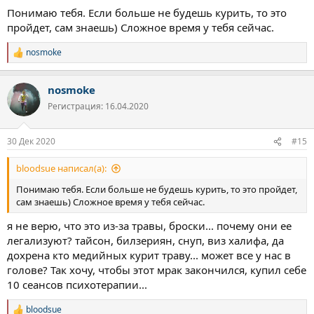
Понимаю тебя. Если больше не будешь курить, то это
пройдет, сам знаешь) Сложное время у тебя сейчас.
nosmoke
Р
е
а
nosmoke
к
ц
Регистрация: 16.04.2020
и
и
:
30 Дек 2020
#15
bloodsue написал(а):
Понимаю тебя. Если больше не будешь курить, то это пройдет,
сам знаешь) Сложное время у тебя сейчас.
я не верю, что это из-за травы, броски... почему они ее
легализуют? тайсон, билзериян, снуп, виз халифа, да
дохрена кто медийных курит траву... может все у нас в
голове? Так хочу, чтобы этот мрак закончился, купил себе
10 сеансов психотерапии...
bloodsue
Р