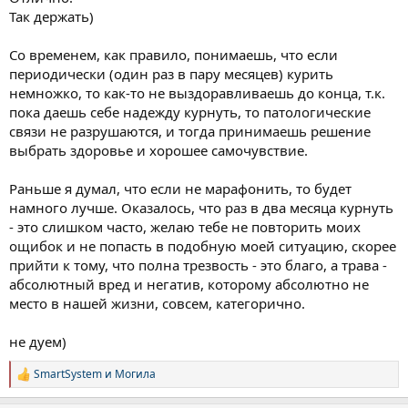
предыдущий раз я делал перерыв по-моему в марте, на две
Так держать)
месяца, дикий депрес был. Но потом вроде как восстановился,
курнул и кайф. По итогу затянулось до декабря и опять
Со временем, как правило, понимаешь, что если
здравствуй апатия, неуверенность и прочая ненужная хрень.
периодически (один раз в пару месяцев) курить
немножко, то как-то не выздоравливаешь до конца, т.к.
Сейчас медитирую, стараюсь книжки читать. Над проектом
работаю, но пока получается трудно, в зальчик хожу да в
пока даешь себе надежду курнуть, то патологические
баньку. В целом состояние очень даже хорошее, вероятно
связи не разрушаются, и тогда принимаешь решение
заряжает тот факт, что я осознано пришёл к отказу. Хочу
выбрать здоровье и хорошее самочувствие.
посмотреть что будет через год. Друзья же сразу заметили, что
я стал энергичнее и увереннее, креативные идеи по проекту так
Раньше я думал, что если не марафонить, то будет
и прут) Близкий даже со мной в перерыв ушёл, подбиваю всех
намного лучше. Оказалось, что раз в два месяца курнуть
на зож, сиги бросил. Посмотрим как пойдёт дальше!
- это слишком часто, желаю тебе не повторить моих
Neduem и идём к осознанной жизни!
ощибок и не попасть в подобную моей ситуацию, скорее
прийти к тому, что полна трезвость - это благо, а трава -
абсолютный вред и негатив, которому абсолютно не
место в нашей жизни, совсем, категорично.
не дуем)
SmartSystem
и
Могила
Р
е