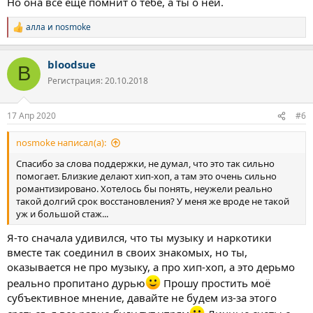
Но она все ещё помнит о тебе, а ты о ней.
алла
и
nosmoke
Р
е
а
bloodsue
к
B
ц
Регистрация: 20.10.2018
и
и
:
17 Апр 2020
#6
nosmoke написал(а):
Спасибо за слова поддержки, не думал, что это так сильно
помогает. Близкие делают хип-хоп, а там это очень сильно
романтизировано. Хотелось бы понять, неужели реально
такой долгий срок восстановления? У меня же вроде не такой
уж и большой стаж...
Я-то сначала удивился, что ты музыку и наркотики
вместе так соединил в своих знакомых, но ты,
оказывается не про музыку, а про хип-хоп, а это дерьмо
реально пропитано дурью
Прошу простить моё
субъективное мнение, давайте не будем из-за этого