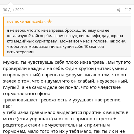
и
:
30 Дек 2020
#17
nosmoke написал(а):
я не верю, что это из-за травы, броски... почему они ее
легализуют? тайсон, билзериян, снуп, виз халифа, да дохрена
кто медийных курит траву... может все у нас в голове? Так хочу,
чтобы этот мрак закончился, купил себе 10 сеансов
психотерапии...
Мужик, ты чувствуешь себя плохо из-за травы, мы тут это
проверяли каждый на себе. Один крутой (читай: умный
и прошаренный) парень на форуме писал о том, что он
жалел о том, что он думал что он слабый, неуверенный,
глупый, а на самом деле он понял, что это чледствие
гормонального фона
траваповышает тревожность и ухудшает настроение.
как?
у тебя из-за травы мало выделяется приятных веществ в
мозге (если упрощать) и много гормонов стресса +
рецепторы стали не чувствительны к приятным
гормонам, мало того что их у тебя мало, так ты их и не