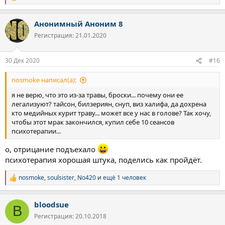
е
а
Анонимный Аноним 8
к
ц
Регистрация: 21.01.2020
и
и
:
30 Дек 2020
#16
nosmoke написал(а):
я не верю, что это из-за травы, броски... почему они ее
легализуют? тайсон, билзериян, снуп, виз халифа, да дохрена
кто медийных курит траву... может все у нас в голове? Так хочу,
чтобы этот мрак закончился, купил себе 10 сеансов
психотерапии...
о, отрицание подъехало
психотерапия хорошая штука, поделись как пройдёт.
nosmoke
,
soulsister
,
No420
и ещё 1 человек
Р
е
а
bloodsue
к
B
ц
Регистрация: 20.10.2018
и