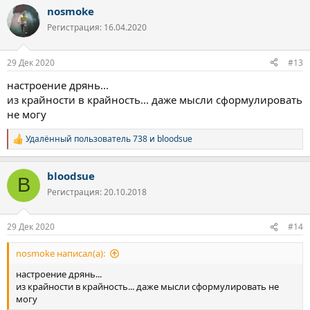
а
nosmoke
к
ц
Регистрация: 16.04.2020
и
и
:
29 Дек 2020
#13
настроение дрянь...
из крайности в крайность... даже мысли сформулировать
не могу
Удалённый пользователь 738
и
bloodsue
Р
е
а
bloodsue
к
B
ц
Регистрация: 20.10.2018
и
и
:
29 Дек 2020
#14
nosmoke написал(а):
настроение дрянь...
из крайности в крайность... даже мысли сформулировать не
могу