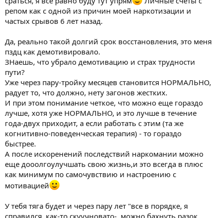
сраться, я все равно буду тут упрям
Личные счеты с
репом как с одной из причин моей наркотизации и
частых срывов 6 лет назад.
Да, реально такой долгий срок восстановления, это меня
пздц как демотивировало.
ЗНаешь, что убрало демотивацию и страх трудности
пути?
Уже через пару-тройку месяцев становится НОРМАЛЬНО,
радует то, что должно, нету загонов жестких.
И при этом понимание четкое, что можно еще гораздо
лучше, хотя уже НОРМАЛЬНО, и это лучше в течение
года-двух приходит, а если работать с этим (та же
когнитивно-поведенческая терапия) - то гораздо
быстрее.
А после искоренений последствий наркомании можно
еще дооолгоулучшать свою жизнь,и это всегда в плюс
как минимум по самочувствию и настроению с
мотивацией
У тебя тяга будет и через пару лет "все в порядке, я
справился, как-то скуучновато-, можно бахнуть разок,