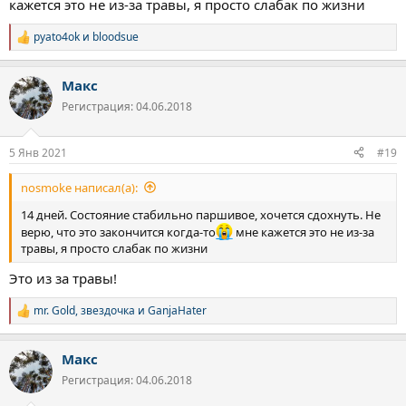
кажется это не из-за травы, я просто слабак по жизни
pyato4ok
и
bloodsue
Р
е
а
Макс
к
ц
Регистрация: 04.06.2018
и
и
:
5 Янв 2021
#19
nosmoke написал(а):
14 дней. Состояние стабильно паршивое, хочется сдохнуть. Не
верю, что это закончится когда-то
мне кажется это не из-за
травы, я просто слабак по жизни
Это из за травы!
mr. Gold
,
звездочка
и
GanjaHater
Р
е
а
Макс
к
ц
Регистрация: 04.06.2018
и
и