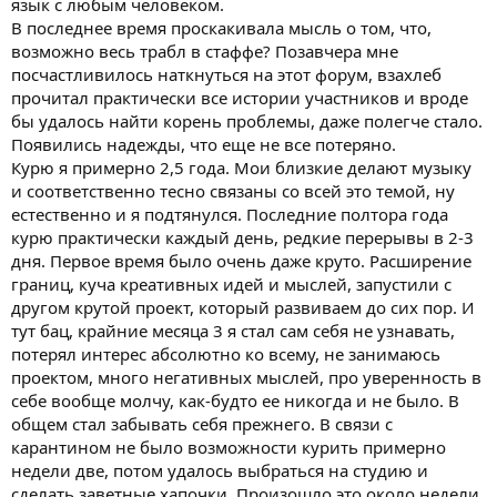
язык с любым человеком.
В последнее время проскакивала мысль о том, что,
возможно весь трабл в стаффе? Позавчера мне
посчастливилось наткнуться на этот форум, взахлеб
прочитал практически все истории участников и вроде
бы удалось найти корень проблемы, даже полегче стало.
Появились надежды, что еще не все потеряно.
Курю я примерно 2,5 года. Мои близкие делают музыку
и соответственно тесно связаны со всей это темой, ну
естественно и я подтянулся. Последние полтора года
курю практически каждый день, редкие перерывы в 2-3
дня. Первое время было очень даже круто. Расширение
границ, куча креативных идей и мыслей, запустили с
другом крутой проект, который развиваем до сих пор. И
тут бац, крайние месяца 3 я стал сам себя не узнавать,
потерял интерес абсолютно ко всему, не занимаюсь
проектом, много негативных мыслей, про уверенность в
себе вообще молчу, как-будто ее никогда и не было. В
общем стал забывать себя прежнего. В связи с
карантином не было возможности курить примерно
недели две, потом удалось выбраться на студию и
сделать заветные хапочки. Произошло это около недели