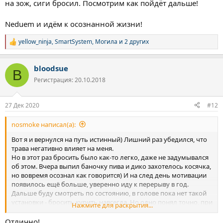
на зож, сиги бросил. Посмотрим как пойдёт дальше!
Neduem и идём к осознанной жизни!
yellow_ninja
,
SmartSystem
,
Могила
и 2 других
Р
е
а
bloodsue
к
B
ц
Регистрация: 20.10.2018
и
и
:
27 Дек 2020
#12
nosmoke написал(а):
Вот я и вернулся на путь истинный) Лишний раз убедился, что
трава негативно влияет на меня.
Но в этот раз бросить было как-то легко, даже не задумывался
об этом. Вчера выпил баночку пива и дико захотелось косячка,
но вовремя осознал как говорится) И на след день мотивации
появилось ещё больше, уверенно иду к перерыву в год.
Дальше буду смотреть по состоянию, в голове пока нет такой
установки - бросить курить навсегда. Но одно понял точно, при
Нажмите для раскрытия...
марафоне дико теряю в продуктивности и уверенности в себе,
становлюсь овощем. Сейчас же чувствую себя заряжено, в
Отлично!