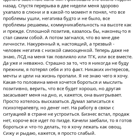
назад. Спустя перерыва в две недели меня здорово
ухапало в слюни и в какой-то момент я понял, что все
проблемы ушли, негатива будто и не было, все
проблемы решаемы, коммуникабельность на высоте как
и прежде. Сплошной позитив, казалось бы, наконец-то я
стал самим собой. А потом загнался, что во мне две
личности. Накуренный я, настоящий, а трезвый -
человек негатив с низкой самооценкой. Теперь даже не
знаю, ЛСД на меня так повлияло или ТГК, или все вместе.
Да уже и неважно. Страшно за то, что я никогда не буду
прежним, я потерял себя и это факт. Никаких интересов,
мечты и цели на жизнь пропали. Я не знаю чего я хочу.
Какая-то половина меня хочется бороться и мыслить
позитивно, верить, что все будет хорошо, но другая
засасывает меня на дно, и, кажется, она выигрывает.
Просто хотелось высказаться. Думал записаться к
психотерапевту, но денег нет. На работу в связи с
ситуацией в стране не устроиться. Бизнес встал, продаж
нет, короче все идет по пизде. Качели заебали, то я готов
бороться и что-то делать, то я хочу лежать как овощ.
Сижу и рыдаю, кажется, я просто слабый.