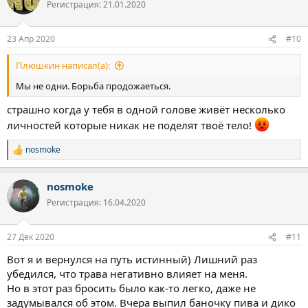
Регистрация: 21.01.2020
и
и
:
23 Апр 2020
#10
Плюшкин написал(а):
Мы не одни. Борьба продожаеться.
страшно когда у тебя в одной голове живёт несколько
личностей которые никак не поделят твоё тело!
nosmoke
Р
е
а
nosmoke
к
ц
Регистрация: 16.04.2020
и
и
:
27 Дек 2020
#11
Вот я и вернулся на путь истинный) Лишний раз
убедился, что трава негативно влияет на меня.
Но в этот раз бросить было как-то легко, даже не
задумывался об этом. Вчера выпил баночку пива и дико