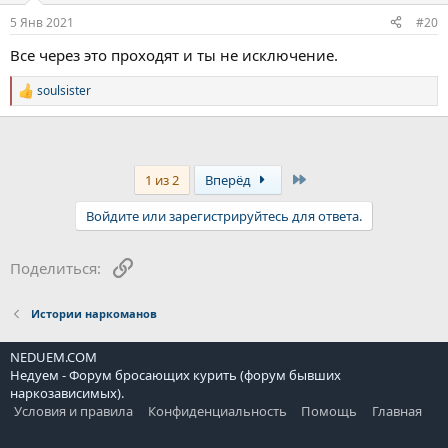
:
5 Янв 2021
#20
Все через это проходят и ты не исключение.
soulsister
Р
е
а
к
ц
и
Last
1 из 2
Вперёд
и
:
Войдите или зарегистрируйтесь для ответа.
Ссылка
Поделиться:
Истории наркоманов
NEDUEM.COM
Недуем - Форум бросающих курить (форум бывших
наркозависимых).
Условия и правила
Конфиденциальность
Помощь
Главная