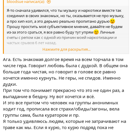
bloodsue написал(а):
Я-то сначала удивился, что ты музыку и наркотики вместе так
соединил в своих знакомых, но ты, оказывается не про музыку,
а про хип-хоп, а это дерьмо реально пропитано дурью
Прошу простить моё субъективное мнение, давайте не будем
из-за этого сраться, я все равно буду тут упрям
Личные
счеты с репом как с одной из причин моей наркотизации и
частых срывов 6 лет назад.
Нажмите для раскрытия...
Да, реально такой долгий срок восстановления, это меня пздц
как демотивировало.
Ага. Есть знакомая долгое время на всем торчала в том
ЗНаешь, что убрало демотивацию и страх трудности пути?
числе гера. Говорит любовь была с дудкой. В общем она
Уже через пару-тройку месяцев становится НОРМАЛЬНО,
больше года чистая, но говорит в голове все равно
радует то, что должно, нету загонов жестких.
хочется именно курнуть. Не геры, не спидов. Именно
И при этом понимание четкое, что можно еще гораздо лучше,
дудки.
хотя уже НОРМАЛЬНО, и это лучше в течение года-двух
При том что понимает прекрасно что это не один раз, а
приходит, а если работать с этим (та же когнитивно-
поведенческая терапия) - то гораздо быстрее.
выпадание в бездну. Ну вот хочется и всё.
А после искоренений последствий наркомании можно еще
И это все притом что человек на группы анонимных
дооолгоулучшать свою жизнь,и это всегда в плюс как
ходит год, прописала все страхи/обиды/загоны, вела
минимум по самочувствию и настроению с мотивацией
группы сама, была куратором и пр.
Я только удивляюсь людям, которые не затрачивают на
У тебя тяга будет и через пару лет "все в порядке, я справился,
траве как мы. Если я курю, то курю подряд пока не
как-то скуучновато-, можно бахнуть разок, ничего теперь