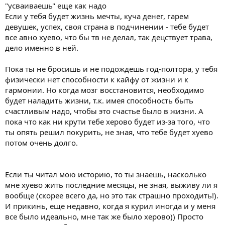
"усваиваешь" еще как надо
Если у тебя будет жизнь мечты, куча денег, гарем
девушек, успех, своя страна в подчинении - тебе будет
все авно хуево, что бы тв не делал, так децствует трава,
дело именно в ней.
Пока ты не бросишь и не подождешь год-полтора, у тебя
физически нет способности к кайфу от жизни и к
гармонии. Но когда мозг восстановится, необходимо
будет наладить жизни, т.к. имея способность быть
счастливым надо, чтобы это счастье было в жизни. А
пока что как ни крути тебе херово будет из-за того, что
ты опять решил покурить, не зная, что тебе будет хуево
потом очень долго.
Если ты читал мою историю, то ты знаешь, насколько
мне хуево жить последние месяцы, не зная, выживу ли я
вообще (скорее всего да, но это так страшно проходить!).
И прикинь, еще недавно, когда я курил иногда и у меня
все было идеально, мне так же было херово)) Просто