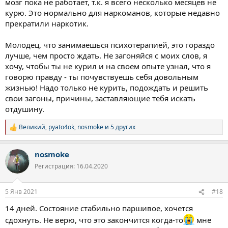
мозг пока не работает, т.к. я всего несколько месяцев не
курю. Это нормально для наркоманов, которые недавно
прекратили наркотик.
Молодец, что занимаешься психотерапией, это гораздо
лучше, чем просто ждать. Не загоняйся с моих слов, я
хочу, чтобы ты не курил и на своем опыте узнал, что я
говорю правду - ты почувствуешь себя довольным
жизнью! Надо только не курить, подождать и решить
свои загоны, причины, заставляющие тебя искать
отдушину.
Великий
,
pyato4ok
,
nosmoke
и 5 других
Р
е
а
nosmoke
к
ц
Регистрация: 16.04.2020
и
и
:
5 Янв 2021
#18
14 дней. Состояние стабильно паршивое, хочется
сдохнуть. Не верю, что это закончится когда-то
мне