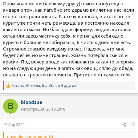
Промывал мозги близкому другу(компаньону) еще с
января о том, как пагубно это дерьмо влияет на нас, если
его не контролировать. Я это чувствовал, в итоге он не
курит уже почти четыре месяца, а я постоянно находил
какие-то отмазы. Но благодаря форуму, людям, которые
оставили здесь частичку себя, я понял для себя одно,
курить я больше не собираюсь, 6 чистых дней уже есть.
Огромное спасибо каждому из вас. Надеюсь, что мне
будет легче, но мне страшно. Жизнь потеряла смысл и
краски. Под вечер вроде как появляется какая-то энергия,
но на следующий день я опять как овощ, сплю до обеда,
вставать с кровати не хочется. Противно от самого себя.
Кетана
,
Могила
,
IoanGalt
и 4 других
Р
е
а
bloodsue
к
B
ц
Регистрация: 20.10.2018
и
и
:
17 Апр 2020
#2
nosmoke написал(а):