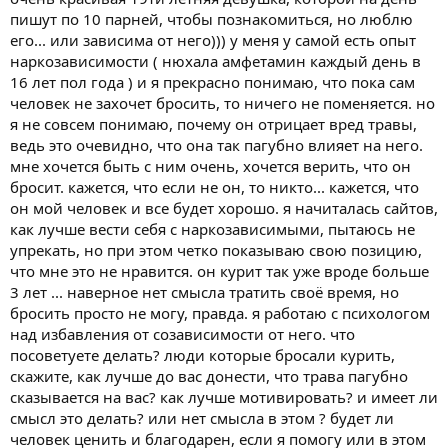
пишут по 10 парней, чтобы познакомиться, но люблю
его... или зависима от него))) у меня у самой есть опыт
наркозависимости ( нюхала амфетамин каждый день в
16 лет пол года ) и я прекрасно понимаю, что пока сам
человек не захочет бросить, то ничего не поменяется. но
я не совсем понимаю, почему он отрицает вред травы,
ведь это очевидно, что она так пагубно влияет на него.
мне хочется быть с ним очень, хочется верить, что он
бросит. кажется, что если не он, то никто... кажется, что
он мой человек и все будет хорошо. я начиталась сайтов,
как лучше вести себя с наркозависимыми, пытаюсь не
упрекать, но при этом четко показываю свою позицию,
что мне это не нравится. он курит так уже вроде больше
3 лет ... наверное нет смысла тратить своё время, но
бросить просто не могу, правда. я работаю с психологом
над избавления от созависимости от него. что
посоветуете делать? люди которые бросали курить,
скажите, как лучше до вас донести, что трава пагубно
сказывается на вас? как лучше мотивировать? и имеет ли
смысл это делать? или нет смысла в этом ? будет ли
человек ценить и благодарен, если я помогу или в этом