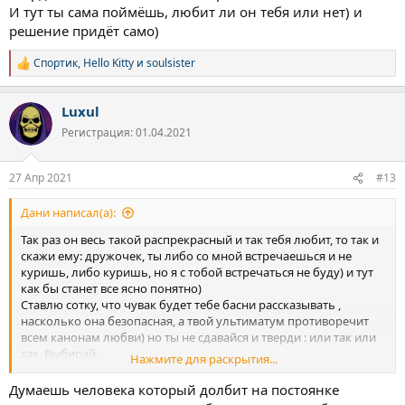
И тут ты сама поймёшь, любит ли он тебя или нет) и
решение придёт само)
Спортик
,
Hello Kitty
и
soulsister
Р
е
а
Luxul
к
ц
Регистрация: 01.04.2021
и
и
:
27 Апр 2021
#13
Дани написал(а):
Так раз он весь такой распрекрасный и так тебя любит, то так и
скажи ему: дружочек, ты либо со мной встречаешься и не
куришь, либо куришь, но я с тобой встречаться не буду) и тут
как бы станет все ясно понятно)
Ставлю сотку, что чувак будет тебе басни рассказывать ,
насколько она безопасная, а твой ультиматум противоречит
всем канонам любви) но ты не сдавайся и тверди : или так или
так. Выбирай.
Нажмите для раскрытия...
И тут ты сама поймёшь, любит ли он тебя или нет) и решение
придёт само)
Думаешь человека который долбит на постоянке