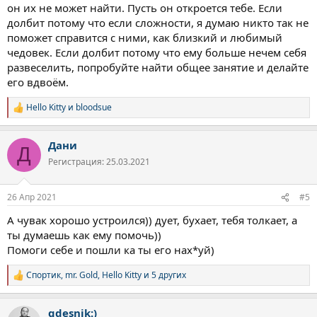
он их не может найти. Пусть он откроется тебе. Если
долбит потому что если сложности, я думаю никто так не
поможет справится с ними, как близкий и любимый
чедовек. Если долбит потому что ему больше нечем себя
развеселить, попробуйте найти общее занятие и делайте
его вдвоём.
Hello Kitty
и
bloodsue
Р
е
а
Дани
к
Д
ц
Регистрация: 25.03.2021
и
и
:
26 Апр 2021
#5
А чувак хорошо устроился)) дует, бухает, тебя толкает, а
ты думаешь как ему помочь))
Помоги себе и пошли ка ты его нах*уй)
Спортик
,
mr. Gold
,
Hello Kitty
и 5 других
Р
е
а
qdesnik:)
к