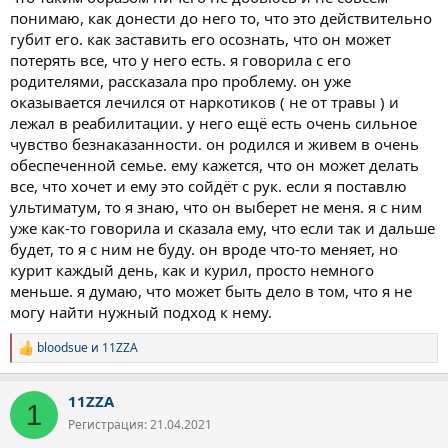
понимаю, как донести до него то, что это действительно
губит его. как заставить его осознать, что он может
потерять все, что у него есть. я говорила с его
родителями, рассказала про проблему. он уже
оказывается лечился от наркотиков ( не от травы ) и
лежал в реабилитации. у него ещё есть очень сильное
чувство безнаказанности. он родился и живем в очень
обеспеченной семье. ему кажется, что он может делать
все, что хочет и ему это сойдёт с рук. если я поставлю
ультиматум, то я знаю, что он выберет не меня. я с ним
уже как-то говорила и сказала ему, что если так и дальше
будет, то я с ним не буду. он вроде что-то меняет, но
курит каждый день, как и курил, просто немного
меньше. я думаю, что может быть дело в том, что я не
могу найти нужный подход к нему.
bloodsue
и
11ZZA
Р
е
а
11ZZA
к
1
ц
Регистрация: 21.04.2021
и