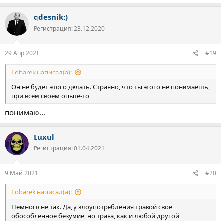
е
а
qdesnik:)
к
ц
Регистрация: 23.12.2020
и
и
:
29 Апр 2021
#19
Lobarek написал(а):
Он не будет этого делать. Странно, что ты этого не понимаешь,
при всём своём опыте-то
понимаю...
Luxul
Регистрация: 01.04.2021
9 Май 2021
#20
Lobarek написал(а):
Немного не так. Да, у злоупотребления травой своё
обособленное безумие, но трава, как и любой другой