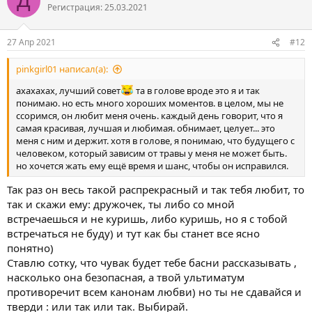
Д
ц
Регистрация: 25.03.2021
и
и
:
27 Апр 2021
#12
pinkgirl01 написал(а):
ахахахах, лучший совет
та в голове вроде это я и так
понимаю. но есть много хороших моментов. в целом, мы не
ссоримся, он любит меня очень. каждый день говорит, что я
самая красивая, лучшая и любимая. обнимает, целует... это
меня с ним и держит. хотя в голове, я понимаю, что будущего с
человеком, который зависим от травы у меня не может быть.
но хочется жать ему ещё время и шанс, чтобы он исправился.
Так раз он весь такой распрекрасный и так тебя любит, то
так и скажи ему: дружочек, ты либо со мной
встречаешься и не куришь, либо куришь, но я с тобой
встречаться не буду) и тут как бы станет все ясно
понятно)
Ставлю сотку, что чувак будет тебе басни рассказывать ,
насколько она безопасная, а твой ультиматум
противоречит всем канонам любви) но ты не сдавайся и
тверди : или так или так. Выбирай.