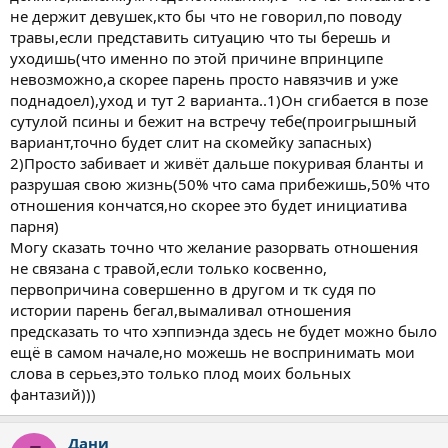
не держит девушек,кто бы что не говорил,по поводу
травы,если представить ситуацию что ты берешь и
уходишь(что именно по этой причине впринципе
невозможно,а скорее парень просто навязчив и уже
поднадоел),уход и тут 2 варианта..1)Он сгибается в позе
сутулой псины и бежит на встречу тебе(проигрышный
вариант,точно будет слит на скомейку запасных)
2)Просто забивает и живёт дальше покуривая бланты и
разрушая свою жизнь(50% что сама прибежишь,50% что
отношения кончатся,но скорее это будет инициатива
парня)
Могу сказать точно что желание разорвать отношения
не связана с травой,если только косвенно,
первопричина совершенно в другом и тк судя по
истории парень бегал,вымаливал отношения
предсказать то что хэппиэнда здесь не будет можно было
ещё в самом начале,но можешь не воспринимать мои
слова в серьез,это только плод моих больных
фантазий)))
Дани