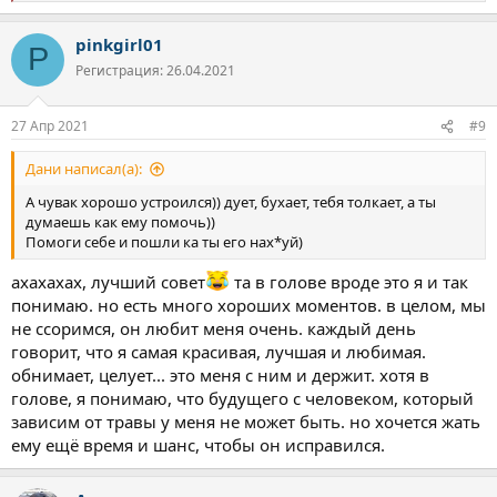
е
а
pinkgirl01
к
P
ц
Регистрация: 26.04.2021
и
и
:
27 Апр 2021
#9
Дани написал(а):
А чувак хорошо устроился)) дует, бухает, тебя толкает, а ты
думаешь как ему помочь))
Помоги себе и пошли ка ты его нах*уй)
ахахахах, лучший совет
та в голове вроде это я и так
понимаю. но есть много хороших моментов. в целом, мы
не ссоримся, он любит меня очень. каждый день
говорит, что я самая красивая, лучшая и любимая.
обнимает, целует... это меня с ним и держит. хотя в
голове, я понимаю, что будущего с человеком, который
зависим от травы у меня не может быть. но хочется жать
ему ещё время и шанс, чтобы он исправился.