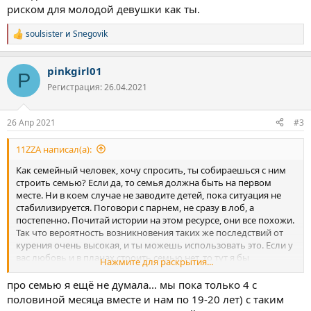
риском для молодой девушки как ты.
soulsister
и
Snegovik
Р
е
а
pinkgirl01
к
P
ц
Регистрация: 26.04.2021
и
и
:
26 Апр 2021
#3
11ZZA написал(а):
Как семейный человек, хочу спросить, ты собираешься с ним
строить семью? Если да, то семья должна быть на первом
месте. Ни в коем случае не заводите детей, пока ситуация не
стабилизируется. Поговори с парнем, не сразу в лоб, а
постепенно. Почитай истории на этом ресурсе, они все похожи.
Так что вероятность возникновения таких же последствий от
курения очень высокая, и ты можешь использовать это. Если у
вас любовь и в планах строить семью нет, то тут я бы
Нажмите для раскрытия...
посоветовал, ставить вопрос ребром и пусть выбирает.
Наверное он может спровоцировать тебя и ты снова попадёшь
про семью я ещё не думала... мы пока только 4 с
в зависимость. И это может стать большим риском для
половиной месяца вместе и нам по 19-20 лет) с таким
молодой девушки как ты.