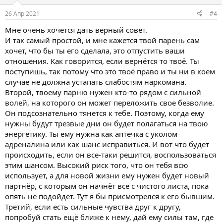
и
:
26 Апр 2021
#4
Мне очень хочется дать верный совет.
И так самый простой, и мне кажется твой парень сам
хочет, что бы ты его сделала, это отпустить ваши
отношения. Как говорится, если вернётся то твоё. Ты
поступишь, так потому что это твоё право и ты ни в коем
случае не должна устапать слабостям наркомана.
Второй, твоему парню нужен кто-то рядом с сильной
волей, на которого он может переложить свое безволие.
Он подсознательно тянется к тебе. Поэтому, когда ему
нужны будут трезвые дни он будет полагаться на твою
энергетику. Ты ему нужна как аптечка с уколом
адреналина или как шанс исправиться. И вот что будет
происходить, если он все-таки решится, воспользоваться
этим шансом. Высокий риск того, что он тебя всю
использует, а для новой жизни ему нужен будет новый
партнёр, с которым он начнёт все с чистого листа, пока
опять не подойдёт. Тут я бы присмотрелся к его бывшим.
Третий, если есть сильные чувства друг к другу,
попробуй стать ещё ближе к нему, дай ему силы там, где