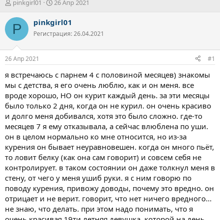
А
Д
pinkgirl01
26 Апр 2021
в
а
т
т
pinkgirl01
P
о
а
Регистрация: 26.04.2021
р
н
т
а
е
ч
26 Апр 2021
#1
м
а
ы
л
я встречаюсь с парнем 4 с половиной месяцев) знакомы
а
мы с детства, я его очень люблю, как и он меня. все
вроде хорошо, НО он курит каждый день. за эти месяцы
было только 2 дня, когда он не курил. он очень красиво
и долго меня добивался, хотя это было сложно. где-то
месяцев 7 я ему отказывала, а сейчас влюблена по уши.
он в целом нормально ко мне относится, но из-за
курения он бывает неуравновешен. когда он много пьёт,
то ловит белку (как она сам говорит) и совсем себя не
контролирует. в таком состоянии он даже толкнул меня в
стену, от чего у меня ушиб руки. я с ним говорю по
поводу курения, привожу доводы, почему это вредно. он
отрицает и не верит. говорит, что нет ничего вредного...
не знаю, что делать. при этом надо понимать, что я
очень красивая 19ти летняя девушка, которой на день