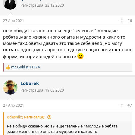
ц
Регистрация: 23.12.2020
и
и
:
27 Апр 2021
#6
не в обиду сказано ,но вы ещё "зелёные " молодые
ребята ,мало жизненного опыта и мудрости в каких-то
моментах.Советы давать это такое себе дело ,но могу
сказать одно ,пусть просто на досуге пацан почитает наш
форум, истории людей на опыте
mr. Gold
и
11ZZA
Р
е
а
Lobarek
к
ц
Регистрация: 19.03.2020
и
и
:
27 Апр 2021
#7
qdesnik:) написал(а):
не в обиду сказано ,но вы ещё "зелёные " молодые ребята
,мало жизненного опыта и мудрости в каких-то