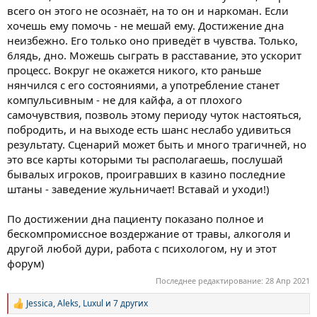
всего он этого не осознаёт, на то он и наркоман. Если
хочешь ему помочь - не мешай ему. Достижение дна
неизбежно. Его только оно приведёт в чувства. Только,
6лядь, дно. Можешь сыграть в расставание, это ускорит
процесс. Вокруг не окажется никого, кто раньше
нянчился с его состояниями, а употребление станет
компульсивным - не для кайфа, а от плохого
самочувствия, позволь этому периоду чуток настояться,
побродить, и на выходе есть шанс неслабо удивиться
результату. Сценарий может быть и много трагичней, но
это все карты которыми ты располагаешь, послушай
бывалых игроков, проигравших в казино последние
штаны - заведение жульничает! Вставай и уходи!)
По достижении дна пациенту показано полное и
бескомпромиссное воздержание от травы, алкоголя и
другой любой дури, работа с психологом, ну и этот
форум)
Последнее редактирование:
28 Апр 2021
Jessica
,
Aleks
,
Luxul
и 7 других
Р