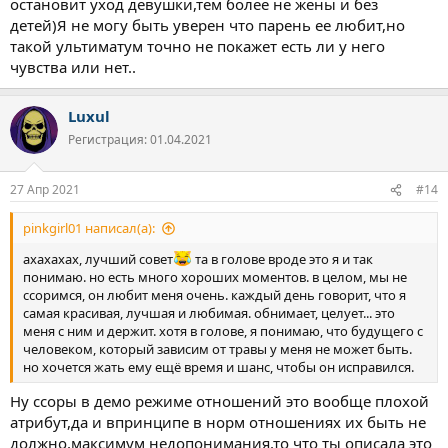
остановит уход девушки,тем более не жены и без
детей)Я не могу быть уверен что парень ее любит,но
такой ультиматум точно не покажет есть ли у него
чувства или нет..
Luxul
Регистрация: 01.04.2021
27 Апр 2021
#14
pinkgirl01 написал(а):
ахахахах, лучший совет
та в голове вроде это я и так
понимаю. но есть много хороших моментов. в целом, мы не
ссоримся, он любит меня очень. каждый день говорит, что я
самая красивая, лучшая и любимая. обнимает, целует... это
меня с ним и держит. хотя в голове, я понимаю, что будущего с
человеком, который зависим от травы у меня не может быть.
но хочется жать ему ещё время и шанс, чтобы он исправился.
Ну ссоры в демо режиме отношений это вообще плохой
атрибут,да и впринципе в норм отношениях их быть не
должно,максимум недопонимания,то что ты описала это