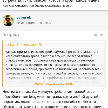
встречаться с человеком, который курит каждый день,
как бы сложно не было осознавать это.
Lobarek
Регистрация: 19.03.2020
28 Апр 2021
#18
pinkgirl01 написал(а):
как раз причина из-за которой я думаю про расставание - это
исключительно трава. я люблю его и у нас все отлично в
отношениях. все проблемы из-за травы. когда он не курит
днём, а только вечером, то к 6 часам вечера он становится
агрессивным и злым, срывается на близких. он не занимается
саморазвитием, хотя у него кучу идей в голове, но он не может
начать действовать. у него проблемы с памятью. я понимаю,
что причина всех проблем - это то, что он курит каждый день.
Нажмите для раскрытия...
все остальное идеально. я осознаю, что скорее всего, если я
поставлю ультиматум, то он выберет продолжать курить, не
Немного не так. Да, у злоупотребления травой своё
смотря на то, что он любит меня, я в этом уверенна. и
обособленное безумие, но трава, как и любой другой
расставаться я с ним не хочу, но не вижу смысла встречаться с
наркотик, включая алкоголь, это способы от чего-то
человеком, который курит каждый день, как бы сложно не
сбежать, от каких-то психологических неустоек, скорее
было осознавать это.