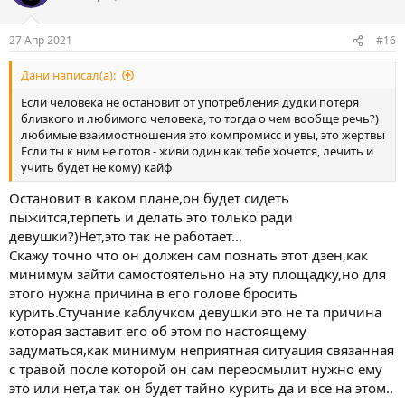
и
и
:
27 Апр 2021
#16
Дани написал(а):
Если человека не остановит от употребления дудки потеря
близкого и любимого человека, то тогда о чем вообще речь?)
любимые взаимоотношения это компромисс и увы, это жертвы
Если ты к ним не готов - живи один как тебе хочется, лечить и
учить будет не кому) кайф
Остановит в каком плане,он будет сидеть
пыжится,терпеть и делать это только ради
девушки?)Нет,это так не работает...
Скажу точно что он должен сам познать этот дзен,как
минимум зайти самостоятельно на эту площадку,но для
этого нужна причина в его голове бросить
курить.Стучание каблучком девушки это не та причина
которая заставит его об этом по настоящему
задуматься,как минимум неприятная ситуация связанная
с травой после которой он сам переосмылит нужно ему
это или нет,а так он будет тайно курить да и все на этом..