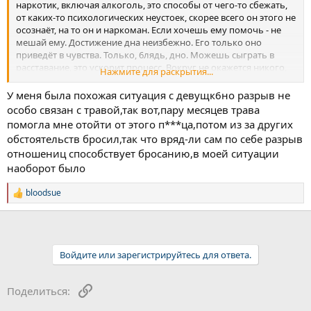
наркотик, включая алкоголь, это способы от чего-то сбежать,
от каких-то психологических неустоек, скорее всего он этого не
осознаёт, на то он и наркоман. Если хочешь ему помочь - не
мешай ему. Достижение дна неизбежно. Его только оно
приведёт в чувства. Только, 6лядь, дно. Можешь сыграть в
расставание, это ускорит процесс. Вокруг не окажется никого,
Нажмите для раскрытия...
кто раньше нянчился с его состояниями, а употребление станет
компульсивным - не для кайфа, а от плохого самочувствия,
У меня была похожая ситуация с девущк6но разрыв не
позволь этому периоду чуток настояться, побродить, и на
особо связан с травой,так вот,пару месяцев трава
выходе есть шанс неслабо удивиться результату. Сценарий
помогла мне отойти от этого п***ца,потом из за других
может быть и много трагичней, но это все карты которыми ты
обстоятельств бросил,так что вряд-ли сам по себе разрыв
располагаешь, послушай бывалых игроков, проигравших в
отношениц способствует бросанию,в моей ситуации
казино последние штаны - заведение жульничает! Вставай и
наоборот было
уходи!)
По достижении дна пациенту показано полное и
bloodsue
Р
бескомпромиссное воздержание от травы, алкоголя и другой
е
любой дури, работа с психологом, ну и этот форум)
а
к
ц
и
Войдите или зарегистрируйтесь для ответа.
и
:
Ссылка
Поделиться: