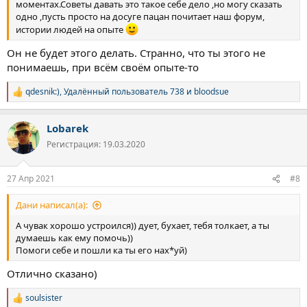
моментах.Советы давать это такое себе дело ,но могу сказать
одно ,пусть просто на досуге пацан почитает наш форум,
истории людей на опыте
Он не будет этого делать. Странно, что ты этого не
понимаешь, при всём своём опыте-то
qdesnik:)
,
Удалённый пользователь 738
и
bloodsue
Р
е
а
Lobarek
к
ц
Регистрация: 19.03.2020
и
и
:
27 Апр 2021
#8
Дани написал(а):
А чувак хорошо устроился)) дует, бухает, тебя толкает, а ты
думаешь как ему помочь))
Помоги себе и пошли ка ты его нах*уй)
Отлично сказано)
soulsister
Р