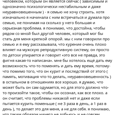
человеком, которым он является сейчас ( зависимым и
однозначно психологически нестабильным и даже
неуравновешенным ) - я семью не хочу строить. хотя
изначально я начинала с ним встречаться и думала про
семью, не понимая на сколько у него большая и
серьезная проблема. я понимаю, что достойна, чтобы
рядом со мной был другой человек, который мог бы
стать для меня крепкой опорой. мы с ним говорили про
семью и я ему рассказывала, что курение очень плохо
влияет на мужскую репродуктивную систему, он просто
по детски упирается и говорит «это все не правда, это
фигня какая-то написана». мне бы хотелось ещё дать ему
возможность что-то поменять и дать ему время, потому-
что помимо того, что он курит и последствий от этого (
память, мотивация что-то делать, неуравновешенность )
в остальном в отношениях все хорошо. я думаю, что
может быть он сам одумается, но для этого должно что-
то произойти такое, чтобы он осознал, как все плохо. а
он считает, что проблемы никакой нет и даже если
пытается курить поменьше ( не 3 раза в день, а 1 раз в
день ), то делает это для меня, а не для себя. я понимаю,
что таким образом ничего не добьюсь и не совсем