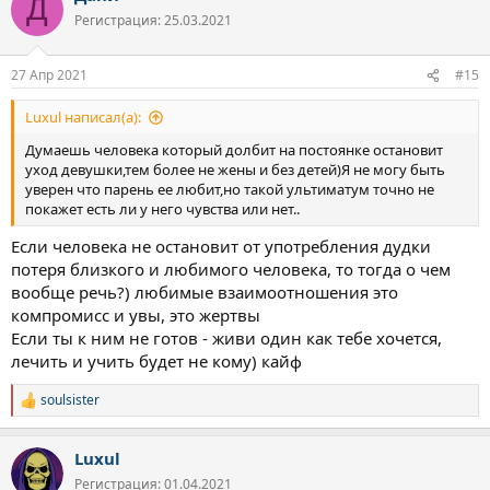
Д
Регистрация: 25.03.2021
27 Апр 2021
#15
Luxul написал(а):
Думаешь человека который долбит на постоянке остановит
уход девушки,тем более не жены и без детей)Я не могу быть
уверен что парень ее любит,но такой ультиматум точно не
покажет есть ли у него чувства или нет..
Если человека не остановит от употребления дудки
потеря близкого и любимого человека, то тогда о чем
вообще речь?) любимые взаимоотношения это
компромисс и увы, это жертвы
Если ты к ним не готов - живи один как тебе хочется,
лечить и учить будет не кому) кайф
soulsister
Р
е
а
Luxul
к
ц
Регистрация: 01.04.2021