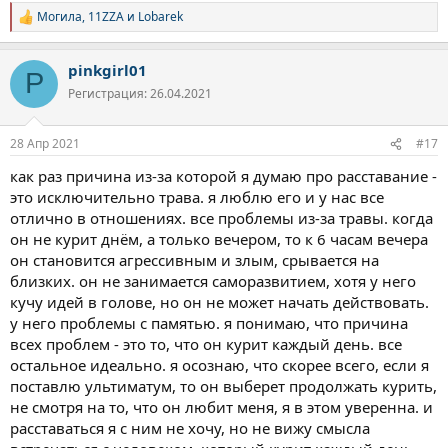
Могила
,
11ZZA
и
Lobarek
Р
е
а
pinkgirl01
к
P
ц
Регистрация: 26.04.2021
и
и
:
28 Апр 2021
#17
как раз причина из-за которой я думаю про расставание -
это исключительно трава. я люблю его и у нас все
отлично в отношениях. все проблемы из-за травы. когда
он не курит днём, а только вечером, то к 6 часам вечера
он становится агрессивным и злым, срывается на
близких. он не занимается саморазвитием, хотя у него
кучу идей в голове, но он не может начать действовать.
у него проблемы с памятью. я понимаю, что причина
всех проблем - это то, что он курит каждый день. все
остальное идеально. я осознаю, что скорее всего, если я
поставлю ультиматум, то он выберет продолжать курить,
не смотря на то, что он любит меня, я в этом уверенна. и
расставаться я с ним не хочу, но не вижу смысла