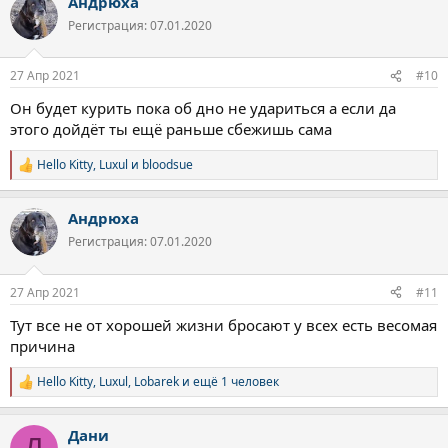
Андрюха
Регистрация: 07.01.2020
27 Апр 2021
#10
Он будет курить пока об дно не удариться а если да
этого дойдёт ты ещё раньше сбежишь сама
Hello Kitty
,
Luxul
и
bloodsue
Р
е
а
Андрюха
к
ц
Регистрация: 07.01.2020
и
и
:
27 Апр 2021
#11
Тут все не от хорошей жизни бросают у всех есть весомая
причина
Hello Kitty
,
Luxul
,
Lobarek
и ещё 1 человек
Р
е
а
Дани
к