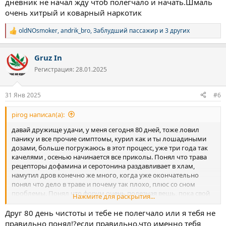
дневник не начал жду чтоб полегчало и начать.Шмаль
очень хитрый и коварный наркотик
oldNOsmoker
,
andrik_bro
,
Заблудший пассажир
и 3 других
Р
е
а
Gruz In
к
ц
Регистрация: 28.01.2025
и
и
:
31 Янв 2025
#6
pirog написал(а):
давай дружище удачи, у меня сегодня 80 дней, тоже ловил
панику и все прочие симптомы, курил как и ты лошадиными
дозами, больше погружаюсь в этот процесс, уже три года так
качелями , осенью начинается все приколы. Понял что трава
рецепторы дофамина и серотонина раздавливает в хлам,
намутил дров конечно же много, когда уже окончательно
понял что дело в траве и почему так плохо, плюс со сном
проблемы. Понял что форум очень полезная вещь, пока свой
Нажмите для раскрытия...
дневник не начал жду чтоб полегчало и начать.Шмаль очень
хитрый и коварный наркотик
Друг 80 день чистоты и тебе не полегчало или я тебя не
правильно понял!?если правильно,что именно тебя