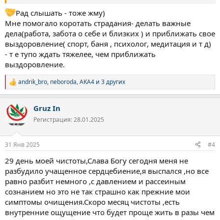
Рад слышать - тоже жму)
Мне помогало коротать страдания- делать важные
дела(работа, забота о себе и близких ) и приближать свое
выздоровление( спорт, баня , психолог, медитация и т д)
- т е тупо ждать тяжелее, чем приближать
выздоровление.
andrik_bro
,
neboroda
,
AKA4
и 3 других
Р
е
а
Gruz In
к
ц
Регистрация: 28.01.2025
и
и
:
31 Янв 2025
#4
29 день моей чистоты,Слава Богу сегодня меня не
разбудило учащенное сердцебиение,я выспался ,но все
равно разбит немного ,с давлением и рассеиным
сознанием но это не так страшно как прежние мои
симптомы очищения.Скоро месяц чистоты ,есть
внутренние ощущение что будет проще жить в разы чем