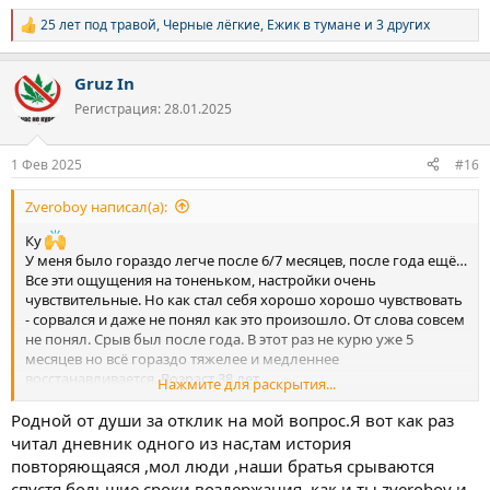
25 лет под травой
,
Черные лёгкие
,
Ежик в тумане
и 3 других
Р
е
а
Gruz In
к
ц
Регистрация: 28.01.2025
и
и
:
1 Фев 2025
#16
Zveroboy написал(а):
Ку
У меня было гораздо легче после 6/7 месяцев, после года ещё…
Все эти ощущения на тоненьком, настройки очень
чувствительные. Но как стал себя хорошо хорошо чувствовать
- сорвался и даже не понял как это произошло. От слова совсем
не понял. Срыв был после года. В этот раз не курю уже 5
месяцев но всё гораздо тяжелее и медленнее
восстанавливается. Возраст 38 лет.
Нажмите для раскрытия...
Принял решение вообще ничего не потреблять ни алкоголя,
ни табак, ни травку. Так как на своём опыте понял что одно что
Родной от души за отклик на мой вопрос.Я вот как раз
другое может спровоцировать срыв.
читал дневник одного из нас,там история
Всем удачи, сил и энергии
повторяющаяся ,мол люди ,наши братья срываются
спустя большие сроки воздержания ,как и ты zveroboy и