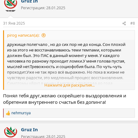
Gruz In
к
ц
Регистрация: 28.01.2025
и
и
:
31 Янв 2025
#8
pirog написал(а):
дружище полегчало , но до сих пор не до конца. Сон плохой
из-за этого не восстанавливаюсь теми темпами, которыми
должен был. Это ПАС в данный момент у меня. У каждого
человека по разному проходит ломки.У меня голова пустая,
мыслей нет.Тревожность и социофобия была. По чуть-чуть
проходит.Уже не так ярко всё выражено. Но пока в жизни не
чувствую радости, это медленный процесс восстановления.
Симптомы уйдут в конец 4 месяца, с полугода до года
Нажмите для раскрытия...
начинаешь восстанавливаться
Понял тебя друг,желаю скорейшего выздоровления и
обретения внутреннего счастья без допинга!
nehmursya
Р
е
а
Gruz In
к
ц
Регистрация: 28.01.2025