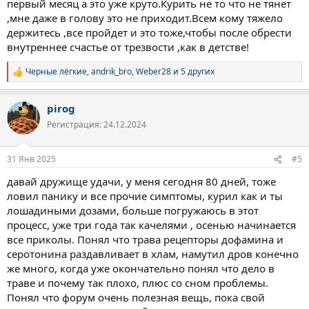
первый месяц а это уже круто.Курить не то что не тянет
,мне даже в голову это не приходит.Всем кому тяжело
держитесь ,все пройдет и это тоже,чтобы после обрести
внутреннее счастье от трезвости ,как в детстве!
Черные лёгкие
,
andrik_bro
,
Weber28
и 5 других
Р
е
а
pirog
к
ц
Регистрация: 24.12.2024
и
и
:
31 Янв 2025
#5
давай дружище удачи, у меня сегодня 80 дней, тоже
ловил панику и все прочие симптомы, курил как и ты
лошадиными дозами, больше погружаюсь в этот
процесс, уже три года так качелями , осенью начинается
все приколы. Понял что трава рецепторы дофамина и
серотонина раздавливает в хлам, намутил дров конечно
же много, когда уже окончательно понял что дело в
траве и почему так плохо, плюс со сном проблемы.
Понял что форум очень полезная вещь, пока свой