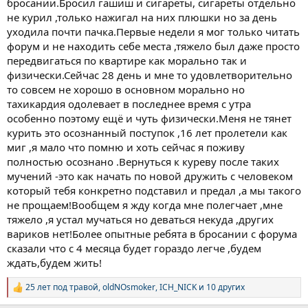
бросании.Бросил гашиш и сигареты, сигареты отдельно
не курил ,только нажигал на них плюшки но за день
уходила почти пачка.Первые недели я мог только читать
форум и не находить себе места ,тяжело был даже просто
передвигаться по квартире как морально так и
физически.Сейчас 28 день и мне то удовлетворительно
то совсем не хорошо в основном морально но
тахикардия одолевает в последнее время с утра
особенно поэтому ещё и чуть физически.Меня не тянет
курить это осознанный поступок ,16 лет пролетели как
миг ,я мало что помню и хоть сейчас я поживу
полностью осознано .Вернуться к куреву после таких
мучений -это как начать по новой дружить с человеком
который тебя конкретно подставил и предал ,а мы такого
не прощаем!Вообщем я жду когда мне полегчает ,мне
тяжело ,я устал мучаться но деваться некуда ,других
вариков нет!Более опытные ребята в бросании с форума
сказали что с 4 месяца будет гораздо легче ,будем
ждать,будем жить!
25 лет под травой
,
oldNOsmoker
,
ICH_NICK
и 10 других
Р
е