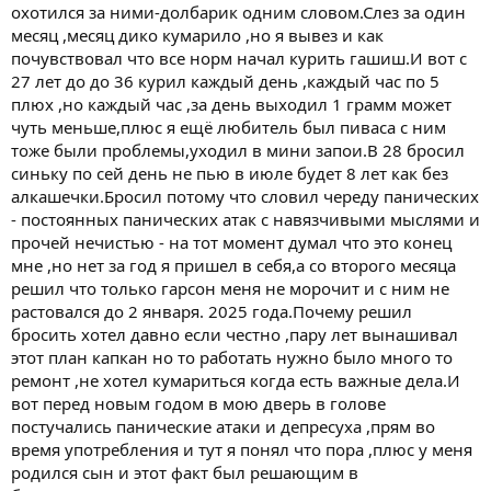
охотился за ними-долбарик одним словом.Слез за один
месяц ,месяц дико кумарило ,но я вывез и как
почувствовал что все норм начал курить гашиш.И вот с
27 лет до до 36 курил каждый день ,каждый час по 5
плюх ,но каждый час ,за день выходил 1 грамм может
чуть меньше,плюс я ещё любитель был пиваса с ним
тоже были проблемы,уходил в мини запои.В 28 бросил
синьку по сей день не пью в июле будет 8 лет как без
алкашечки.Бросил потому что словил череду панических
- постоянных панических атак с навязчивыми мыслями и
прочей нечистью - на тот момент думал что это конец
мне ,но нет за год я пришел в себя,а со второго месяца
решил что только гарсон меня не морочит и с ним не
растовался до 2 января. 2025 года.Почему решил
бросить хотел давно если честно ,пару лет вынашивал
этот план капкан но то работать нужно было много то
ремонт ,не хотел кумариться когда есть важные дела.И
вот перед новым годом в мою дверь в голове
постучались панические атаки и депресуха ,прям во
время употребления и тут я понял что пора ,плюс у меня
родился сын и этот факт был решающим в