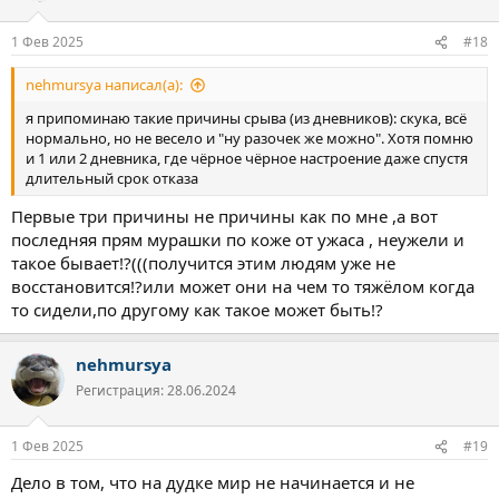
и
:
1 Фев 2025
#18
nehmursya написал(а):
я припоминаю такие причины срыва (из дневников): скука, всё
нормально, но не весело и "ну разочек же можно". Хотя помню
и 1 или 2 дневника, где чёрное чёрное настроение даже спустя
длительный срок отказа
Первые три причины не причины как по мне ,а вот
последняя прям мурашки по коже от ужаса , неужели и
такое бывает!?(((получится этим людям уже не
восстановится!?или может они на чем то тяжёлом когда
то сидели,по другому как такое может быть!?
nehmursya
Регистрация: 28.06.2024
1 Фев 2025
#19
Дело в том, что на дудке мир не начинается и не