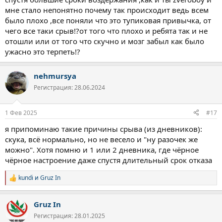
мне стало непонятно почему так происходит ведь всем
было плохо ,все поняли что это тупиковая привычка, от
чего все таки срыв!?от того что плохо и ребята так и не
отошли или от того что скучно и мозг забыл как было
ужасно это терпеть!?
nehmursya
Регистрация: 28.06.2024
1 Фев 2025
#17
я припоминаю такие причины срыва (из дневников):
скука, всё нормально, но не весело и "ну разочек же
можно". Хотя помню и 1 или 2 дневника, где чёрное
чёрное настроение даже спустя длительный срок отказа
kundi
и
Gruz In
Р
е
а
Gruz In
к
ц
Регистрация: 28.01.2025
и