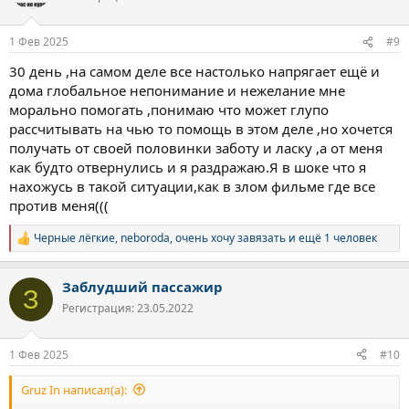
и
и
:
1 Фев 2025
#9
30 день ,на самом деле все настолько напрягает ещё и
дома глобальное непонимание и нежелание мне
морально помогать ,понимаю что может глупо
рассчитывать на чью то помощь в этом деле ,но хочется
получать от своей половинки заботу и ласку ,а от меня
как будто отвернулись и я раздражаю.Я в шоке что я
нахожусь в такой ситуации,как в злом фильме где все
против меня(((
Черные лёгкие
,
neboroda
,
очень хочу завязать
и ещё 1 человек
Р
е
а
Заблудший пассажир
к
З
ц
Регистрация: 23.05.2022
и
и
:
1 Фев 2025
#10
Gruz In написал(а):