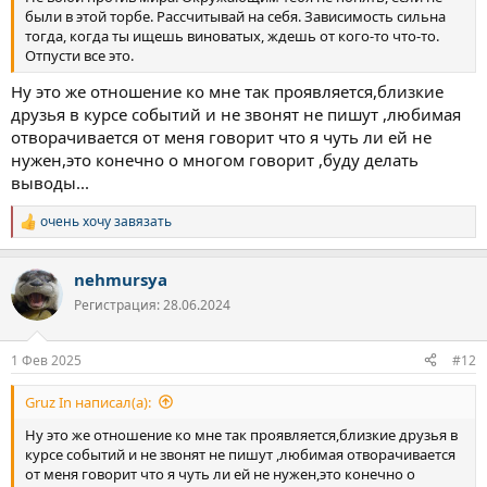
были в этой торбе. Рассчитывай на себя. Зависимость сильна
тогда, когда ты ищешь виноватых, ждешь от кого-то что-то.
Отпусти все это.
Ну это же отношение ко мне так проявляется,близкие
друзья в курсе событий и не звонят не пишут ,любимая
отворачивается от меня говорит что я чуть ли ей не
нужен,это конечно о многом говорит ,буду делать
выводы...
очень хочу завязать
Р
е
а
nehmursya
к
ц
Регистрация: 28.06.2024
и
и
:
1 Фев 2025
#12
Gruz In написал(а):
Ну это же отношение ко мне так проявляется,близкие друзья в
курсе событий и не звонят не пишут ,любимая отворачивается
от меня говорит что я чуть ли ей не нужен,это конечно о