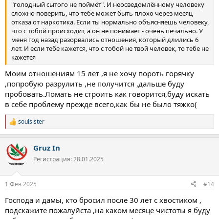
"голодный сытого не поймёт". И неосведомлённому человеку
сложно поверить, что тебе может быть плохо через месяц
отказа от наркотика. Если ты нормально объясняешь человеку,
что с тобой происходит, а он не понимает - очень печально. У
меня год назад разорвались отношения, который длились 6
лет. И если тебе кажется, что с тобой не твой человек, то тебе не
кажется
Моим отношениям 15 лет ,я не хочу пороть горячку
,попробую разрулить ,не получится ,дальше буду
пробовать.Ломать не строить как говорится,буду искать
в себе проблему прежде всего,как бы не было тяжко(
soulsister
Р
е
а
Gruz In
к
ц
Регистрация: 28.01.2025
и
и
:
1 Фев 2025
#14
Господа и дамы, кто бросил после 30 лет с хвостиком ,
подскажите пожалуйста ,на каком месяце чистоты я буду