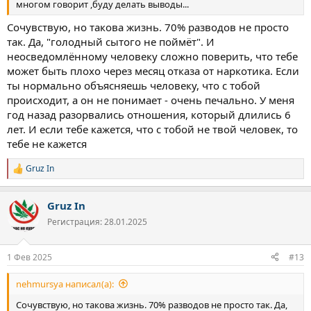
многом говорит ,буду делать выводы...
Сочувствую, но такова жизнь. 70% разводов не просто
так. Да, "голодный сытого не поймёт". И
неосведомлённому человеку сложно поверить, что тебе
может быть плохо через месяц отказа от наркотика. Если
ты нормально объясняешь человеку, что с тобой
происходит, а он не понимает - очень печально. У меня
год назад разорвались отношения, который длились 6
лет. И если тебе кажется, что с тобой не твой человек, то
тебе не кажется
Gruz In
Р
е
а
Gruz In
к
ц
Регистрация: 28.01.2025
и
и
:
1 Фев 2025
#13
nehmursya написал(а):
Сочувствую, но такова жизнь. 70% разводов не просто так. Да,