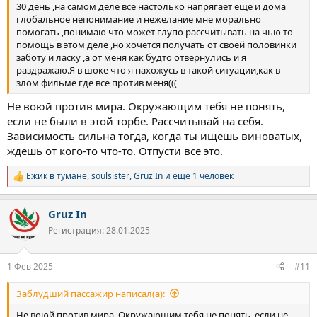
30 день ,на самом деле все настолько напрягает ещё и дома
глобальное непонимание и нежелание мне морально
помогать ,понимаю что может глупо рассчитывать на чью то
помощь в этом деле ,но хочется получать от своей половинки
заботу и ласку ,а от меня как будто отвернулись и я
раздражаю.Я в шоке что я нахожусь в такой ситуации,как в
злом фильме где все против меня(((
Не воюй против мира. Окружающим тебя не понять,
если не были в этой торбе. Рассчитывай на себя.
Зависимость сильна тогда, когда ты ищешь виноватых,
ждешь от кого-то что-то. Отпусти все это.
Ежик в тумане
,
soulsister
,
Gruz In
и ещё 1 человек
Р
е
а
Gruz In
к
ц
Регистрация: 28.01.2025
и
и
:
1 Фев 2025
#11
Заблудший пассажир написал(а):
Не воюй против мира. Окружающим тебя не понять, если не