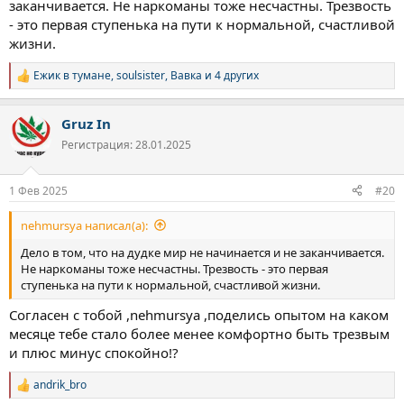
заканчивается. Не наркоманы тоже несчастны. Трезвость
- это первая ступенька на пути к нормальной, счастливой
жизни.
Ежик в тумане
,
soulsister
,
Вавка
и 4 других
Р
е
а
Gruz In
к
ц
Регистрация: 28.01.2025
и
и
:
1 Фев 2025
#20
nehmursya написал(а):
Дело в том, что на дудке мир не начинается и не заканчивается.
Не наркоманы тоже несчастны. Трезвость - это первая
ступенька на пути к нормальной, счастливой жизни.
Согласен с тобой ,nehmursya ,поделись опытом на каком
месяце тебе стало более менее комфортно быть трезвым
и плюс минус спокойно!?
andrik_bro
Р