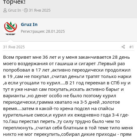
торчёк!
А
Д
Gruz In
31 Янв 2025
в
а
т
т
Gruz In
о
а
Регистрация: 28.01.2025
р
н
т
а
е
ч
31 Янв 2025
#1
м
а
ы
л
Всем привет мне 36 лет и у меня заканчивается 28 день
а
моего воздержания от гашиша и сигарет .Первый раз
попробовал в 17 лет ,активно переодически продолжил
в 19 ,сам не покупал ,считал деньги тратят только нарки
,а если угощали то курил....В 21 год переехал в СПб ну и
тут я уже начал сам покупать,искать активно барыг и
варианты ,но денег особо не было поэтому курил
периодически,грамма хватало на 3-5 дней ,золотое
время....затем я какой-то хрена подсел на спайсы
курительные смеси,и курил их ежедневно года 3-4 где-
то.Гаш перестал переть ,ту силу трудно было чем то
переплюнуть ,считал себя блатным в той теме типо меня
никто не мог перекупить,собирал дикие приходы - прям