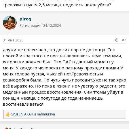
тревожит спустя 2,5 месяца, поделись пожалуйста?
pirog
Регистрация: 24.12.2024
31 Янв 2025
#7
дружище полегчало , но до сих пор не до конца. Сон
плохой из-за этого не восстанавливаюсь теми темпами,
которыми должен был. Это ПАС в данный момент у
меня. У каждого человека по разному проходит ломки.У
меня голова пустая, мыслей нет.Тревожность и
социофобия была. По чуть-чуть проходит.Уже не так ярко
всё выражено. Но пока в жизни не чувствую радости, это
медленный процесс восстановления. Симптомы уйдут в
конец 4 месяца, с полугода до года начинаешь
восстанавливаться
Gruz In
,
AKA4
и
nehmursya
Р
е
а