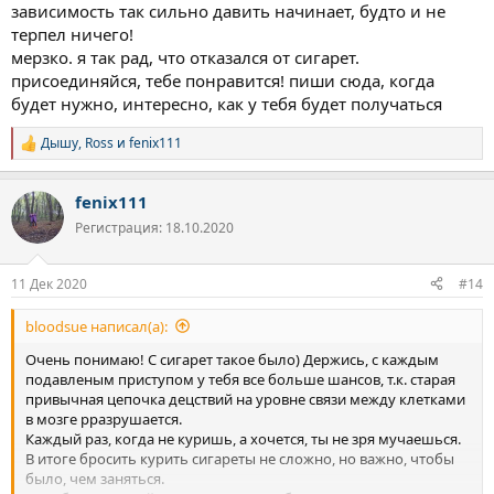
зависимость так сильно давить начинает, будто и не
терпел ничего!
мерзко. я так рад, что отказался от сигарет.
присоединяйся, тебе понравится! пиши сюда, когда
будет нужно, интересно, как у тебя будет получаться
Дышу
,
Ross
и
fenix111
Р
е
а
fenix111
к
ц
Регистрация: 18.10.2020
и
и
:
11 Дек 2020
#14
bloodsue написал(а):
Очень понимаю! С сигарет такое было) Держись, с каждым
подавленым приступом у тебя все больше шансов, т.к. старая
привычная цепочка децствий на уровне связи между клетками
в мозге рразрушается.
Каждый раз, когда не куришь, а хочется, ты не зря мучаешься.
В итоге бросить курить сигареты не сложно, но важно, чтобы
было, чем заняться.