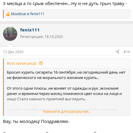
3 месяца а то срыв обеспечен...Ну и не дуть трын траву -
bloodsue
и
fenix111
Р
е
а
fenix111
к
ц
Регистрация: 18.10.2020
и
и
:
12 Дек 2020
#16
Ross написал(а):
Бросил курить сигареты 16 сентября ,на сегодняшний день нет
не физического не морального желание курить..
От этого одни плюсы ,не воняет от одежды и рук ,экономия
денег и времени.Через месяц поменялся цвет кожи на лице и
лицо Стало намного приятней выглядить.
На счёт чем себя занять,смотри ролики на ютубе как люди
Нажмите для раскрытия...
меняются после отказа от этой унизительной зависимости
-поверь после первого месяца и не надо себя будет чем то
Вау, ты молодец! Поздравляю.
занимать ,просто уйдёт эта привычка и всё вот она ПОБЕДА.