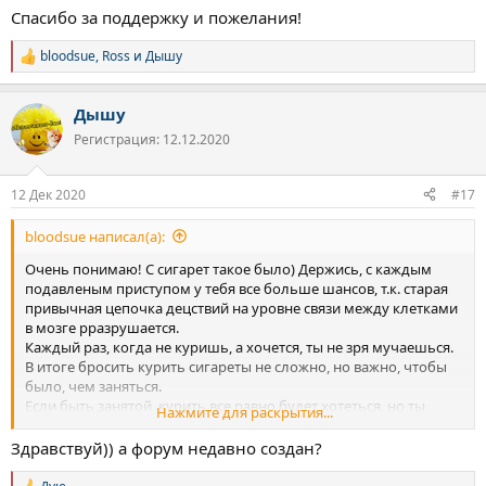
Спасибо за поддержку и пожелания!
bloodsue
,
Ross
и
Дышу
Р
е
а
Дышу
к
ц
Регистрация: 12.12.2020
и
и
:
12 Дек 2020
#17
bloodsue написал(а):
Очень понимаю! С сигарет такое было) Держись, с каждым
подавленым приступом у тебя все больше шансов, т.к. старая
привычная цепочка децствий на уровне связи между клетками
в мозге рразрушается.
Каждый раз, когда не куришь, а хочется, ты не зря мучаешься.
В итоге бросить курить сигареты не сложно, но важно, чтобы
было, чем заняться.
Если быть занятой, курить все равно будет хотеться, но ты
Нажмите для раскрытия...
намного легче справишься.
Здравствуй)) а форум недавно создан?
Я себе кольцо купил с движащимся элементом, вместо
сигареты кольцо теребил. Важно было действие совершать во