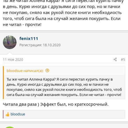
Ты же читал Аллена Карра? Я сиги перестал курить пачку
хватает дисциплины основательно изучить этот вопрос. Табак в
в день. Курю иногда с друзьями до сих пор, но м пачки
этом повинен в том числе, я думаю, заметила, что курение
не покупаю, сняло как рукой после книги необходиость
сигареты является видом прокрастинации. Такой своего рода
того, чтоб сига была на случай желания покурить. Если
передышкой от дел, которая случается все чаще и чаще.
не читал - прочти!
Плюсов в курении сигарет не вижу. Ни единого. Минусы
широко известны - проблемы с легкими, сужение сосудов,
нехватка витамина С по-моему и много чего еще. Как и многие
fenix111
курильщики я склонна пропускать мимо ушей информацию о
Регистрация: 18.10.2020
вреде сигарет, есть некоторое слепое пятно на восприятии этой
информации.
11 Ноя 2020
#5
bloodsue написал(а):
Ты же читал Аллена Карра? Я сиги перестал курить пачку в
день. Курю иногда с друзьями до сих пор, но м пачки не
покупаю, сняло как рукой после книги необходиость того, чтоб
сига была на случай желания покурить. Если не читал - прочти!
Читала два раза ) Эффект был, но краткосрочный.
bloodsue
Р
е
а