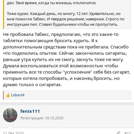
дел. Твоё время, когда ты можешь отключится.
Тоже курил. Каждый день, по многу, 12 лет. Удивительно, но
мне помогли Табекс. И твердое решение, наверное. Строго по
инструкции пил. Ставил будильники чтобы не пропустить.
Не пробовала Табекс, предполагаю, что это какие-то
таблетки помогающие бросить курить. Я к
дополнительным средствам пока не прибегала. Спасибо
что поделились опытом. Сейчас закончились сигареты,
раньше утра купить их не смогу, заснуть тоже не могу.
Думала воспользоваться этой возможностью чтобы
применить все те способы "успокоения" себя без сигарет,
которые хотела попробовать, и наконец бросить, но
думаю только о сигаретах.
Lobarek
Р
е
а
fenix111
к
ц
Регистрация: 18.10.2020
и
и
:
11 Дек 2020
#11