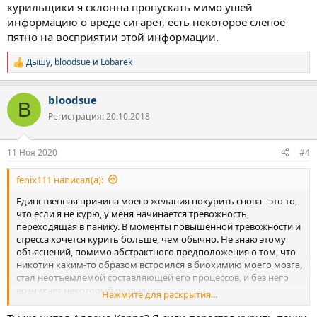
курильщики я склонна пропускать мимо ушей
информацию о вреде сигарет, есть некоторое слепое
пятно на восприятии этой информации.
Дышу
,
bloodsue
и
Lobarek
Р
е
а
bloodsue
к
B
ц
Регистрация: 20.10.2018
и
и
:
11 Ноя 2020
#4
fenix111 написал(а):
Единственная причина моего желания покурить снова - это то,
что если я не курю, у меня начинается тревожность,
переходящая в панику. В моменты повышенной тревожности и
стресса хочется курить больше, чем обычно. Не знаю этому
объяснений, помимо абстрактного предположения о том, что
никотин каким-то образом встроился в биохимию моего мозга,
стал неотъемлемой составляющей его процессов, и без него
возникает некоторый разлад.
Нажмите для раскрытия...
О принципе действия табака/никотина ничего не знаю. Не