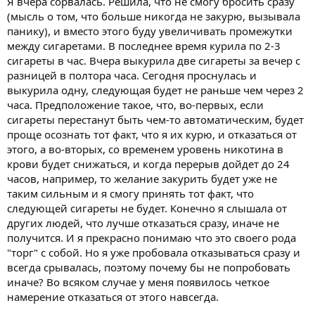
Я вчера сорвалась. Решила, что не смогу бросить сразу
Мой стаж курения 17-18 лет бросил достаточно легко ,главное
(мысль о том, что больше никогда не закурю, вызывала
понять и решить что всё ты наелся или наелась этого кайфа.
панику), и вместо этого буду увеличивать промежутки
между сигаретами. В последнее время курила по 2-3
Терпение и сил тебе
и лучше не бухать как минимум 3
сигареты в час. Вчера выкурила две сигареты за вечер с
месяца а то срыв обеспечен...Ну и не дуть трын траву -
разницей в полтора часа. Сегодня проснулась и
выкурила одну, следующая будет не раньше чем через 2
часа. Предположение такое, что, во-первых, если
сигареты перестанут быть чем-то автоматическим, будет
проще осознать тот факт, что я их курю, и отказаться от
этого, а во-вторых, со временем уровень никотина в
крови будет снижаться, и когда перерыв дойдет до 24
часов, например, то желание закурить будет уже не
таким сильным и я смогу принять тот факт, что
следующей сигареты не будет. Конечно я слышала от
других людей, что лучше отказаться сразу, иначе не
получится. И я прекрасно понимаю что это своего рода
"торг" с собой. Но я уже пробовала отказываться сразу и
всегда срывалась, поэтому почему бы не попробовать
иначе? Во всяком случае у меня появилось четкое
намерение отказаться от этого навсегда.