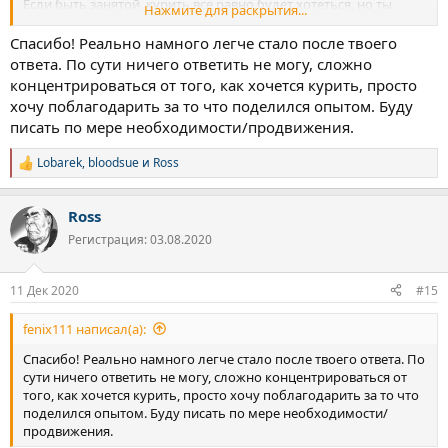
Если быть занятой, курить все равно будет хотеться, но ты
Нажмите для раскрытия...
намного легче справишься.
Спасибо! Реально намного легче стало после твоего
Я себе кольцо купил с движащимся элементом, вместо
ответа. По сути ничего ответить не могу, сложно
сигареты кольцо теребил. Важно было действие совершать во
концентрироваться от того, как хочется курить, просто
время приступов.
хочу поблагодарить за то что поделился опытом. Буду
Держись! Ты справишься.
писать по мере необходимости/продвижения.
если сорвешься - вторую не кури больше, не разрешай себе,
Lobarek
,
bloodsue
и
Ross
хотя хотеться будет дико сильно.
Р
если не покуришь ту самую одну сигарету, тебе уже легче
е
а
будет сопротивляться. я срывался много раз, легче было, если
Ross
к
срыв недолгий. Хотя уже после первой затяжки зависимость
ц
так сильно давить начинает, будто и не терпел ничего!
Регистрация: 03.08.2020
и
мерзко. я так рад, что отказался от сигарет. присоединяйся,
и
тебе понравится! пиши сюда, когда будет нужно, интересно,
:
11 Дек 2020
#15
как у тебя будет получаться
fenix111 написал(а):
Спасибо! Реально намного легче стало после твоего ответа. По
сути ничего ответить не могу, сложно концентрироваться от
того, как хочется курить, просто хочу поблагодарить за то что
поделился опытом. Буду писать по мере необходимости/
продвижения.