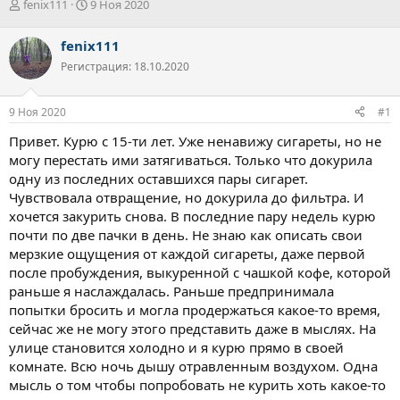
А
Д
fenix111
9 Ноя 2020
в
а
т
т
fenix111
о
а
Регистрация: 18.10.2020
р
н
т
а
е
ч
9 Ноя 2020
#1
м
а
ы
л
Привет. Курю с 15-ти лет. Уже ненавижу сигареты, но не
а
могу перестать ими затягиваться. Только что докурила
одну из последних оставшихся пары сигарет.
Чувствовала отвращение, но докурила до фильтра. И
хочется закурить снова. В последние пару недель курю
почти по две пачки в день. Не знаю как описать свои
мерзкие ощущения от каждой сигареты, даже первой
после пробуждения, выкуренной с чашкой кофе, которой
раньше я наслаждалась. Раньше предпринимала
попытки бросить и могла продержаться какое-то время,
сейчас же не могу этого представить даже в мыслях. На
улице становится холодно и я курю прямо в своей
комнате. Всю ночь дышу отравленным воздухом. Одна
мысль о том чтобы попробовать не курить хоть какое-то