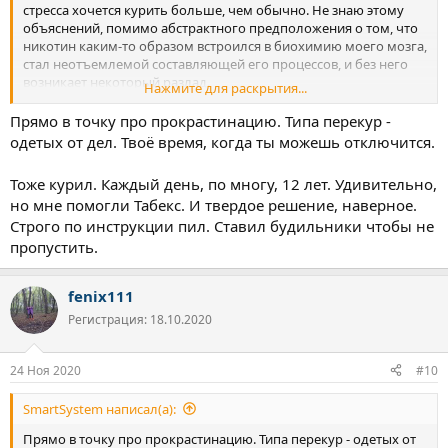
стресса хочется курить больше, чем обычно. Не знаю этому
объяснений, помимо абстрактного предположения о том, что
никотин каким-то образом встроился в биохимию моего мозга,
стал неотъемлемой составляющей его процессов, и без него
возникает некоторый разлад.
Нажмите для раскрытия...
О принципе действия табака/никотина ничего не знаю. Не
Прямо в точку про прокрастинацию. Типа перекур -
хватает дисциплины основательно изучить этот вопрос. Табак в
одетых от дел. Твоё время, когда ты можешь отключится.
этом повинен в том числе, я думаю, заметила, что курение
сигареты является видом прокрастинации. Такой своего рода
Тоже курил. Каждый день, по многу, 12 лет. Удивительно,
передышкой от дел, которая случается все чаще и чаще.
но мне помогли Табекс. И твердое решение, наверное.
Плюсов в курении сигарет не вижу. Ни единого. Минусы
Строго по инструкции пил. Ставил будильники чтобы не
широко известны - проблемы с легкими, сужение сосудов,
нехватка витамина С по-моему и много чего еще. Как и многие
пропустить.
курильщики я склонна пропускать мимо ушей информацию о
вреде сигарет, есть некоторое слепое пятно на восприятии этой
fenix111
информации.
Регистрация: 18.10.2020
24 Ноя 2020
#10
SmartSystem написал(а):
Прямо в точку про прокрастинацию. Типа перекур - одетых от