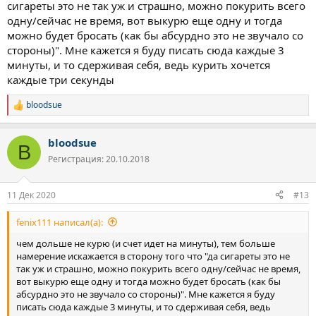
сигареты это не так уж и страшно, можно покурить всего
одну/сейчас не время, вот выкурю еще одну и тогда
можно будет бросать (как бы абсурдно это не звучало со
стороны)". Мне кажется я буду писать сюда каждые 3
минуты, и то сдерживая себя, ведь курить хочется
каждые три секунды
bloodsue
Р
е
а
bloodsue
к
B
ц
Регистрация: 20.10.2018
и
и
:
11 Дек 2020
#13
fenix111 написал(а):
чем дольше не курю (и счет идет на минуты), тем больше
намерение искажается в сторону того что "да сигареты это не
так уж и страшно, можно покурить всего одну/сейчас не время,
вот выкурю еще одну и тогда можно будет бросать (как бы
абсурдно это не звучало со стороны)". Мне кажется я буду
писать сюда каждые 3 минуты, и то сдерживая себя, ведь