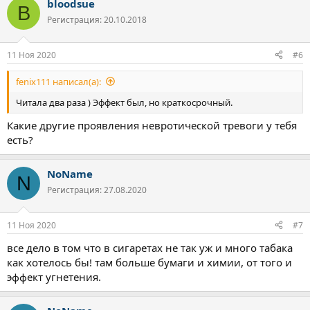
bloodsue
к
B
ц
Регистрация: 20.10.2018
и
и
:
11 Ноя 2020
#6
fenix111 написал(а):
Читала два раза ) Эффект был, но краткосрочный.
Какие другие проявления невротической тревоги у тебя
есть?
NoName
N
Регистрация: 27.08.2020
11 Ноя 2020
#7
все дело в том что в сигаретах не так уж и много табака
как хотелось бы! там больше бумаги и химии, от того и
эффект угнетения.