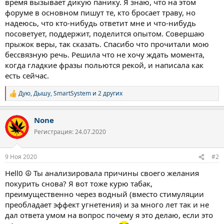
время вызывает дикую панику. Я знаю, что на этом
форуме в основном пишут те, кто бросает траву, но
надеюсь, что кто-нибудь ответит мне и что-нибудь
посоветует, поддержит, поделится опытом. Совершаю
прыжок веры, так сказать. Спасибо что прочитали мою
бессвязную речь. Решила что не хочу ждать момента,
когда гладкие фразы польются рекой, и написала как
есть сейчас.
Дую
,
Дышу
,
SmartSystem
и 2 других
Р
е
а
None
к
ц
Регистрация: 24.07.2020
и
и
:
9 Ноя 2020
#2
Hell0 ☮ Ты анализировала причины своего желания
покурить снова? Я вот тоже курю табак,
преимущественно через водный (вместо стимуляции
преобладает эффект угнетения) и за много лет так и не
дал ответа умом на вопрос почему я это делаю, если это