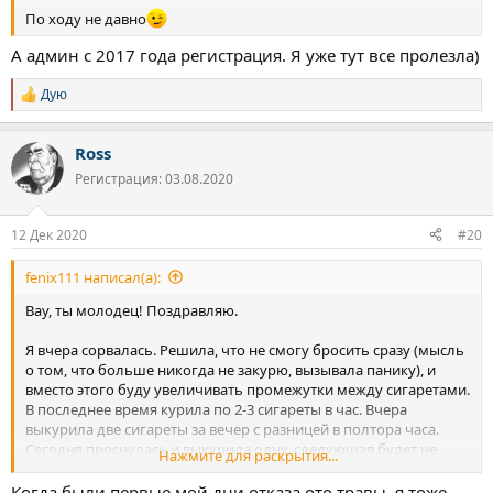
По ходу не давно
А админ с 2017 года регистрация. Я уже тут все пролезла)
Дую
Р
е
а
Ross
к
ц
Регистрация: 03.08.2020
и
и
:
12 Дек 2020
#20
fenix111 написал(а):
Вау, ты молодец! Поздравляю.
Я вчера сорвалась. Решила, что не смогу бросить сразу (мысль
о том, что больше никогда не закурю, вызывала панику), и
вместо этого буду увеличивать промежутки между сигаретами.
В последнее время курила по 2-3 сигареты в час. Вчера
выкурила две сигареты за вечер с разницей в полтора часа.
Сегодня проснулась и выкурила одну, следующая будет не
Нажмите для раскрытия...
раньше чем через 2 часа. Предположение такое, что, во-
первых, если сигареты перестанут быть чем-то
Когда были первые мой дни отказа ото травы ,я тоже