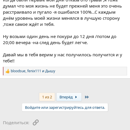
автоматическим, будет проще осознать тот факт, что я их курю,
думал что моя жизнь не будет прежней меня это очень
и отказаться от этого, а во-вторых, со временем уровень
расстраивало и пугало -я ошибался 100%...С каждым
никотина в крови будет снижаться, и когда перерыв дойдет до
днём уровень моей жизни менялся в лучшую сторону
24 часов, например, то желание закурить будет уже не таким
,тоже самое ждёт и тебя.
сильным и я смогу принять тот факт, что следующей сигареты
не будет. Конечно я слышала от других людей, что лучше
отказаться сразу, иначе не получится. И я прекрасно понимаю
Ну возьми один день не покури до 12 дня /потом до
что это своего рода "торг" с собой. Но я уже пробовала
20;00 вечера -на след день будет легче.
отказываться сразу и всегда срывалась, поэтому почему бы не
попробовать иначе? Во всяком случае у меня появилось
Давай мы в тебя верим у нас получилось получится и у
четкое намерение отказаться от этого навсегда.
тебе!!
Спасибо за поддержку и пожелания!
bloodsue
,
fenix111
и
Дышу
Р
е
а
к
ц
и
Last
1 из 2
Вперёд
и
:
Войдите или зарегистрируйтесь для ответа.
Ссылка
Поделиться: