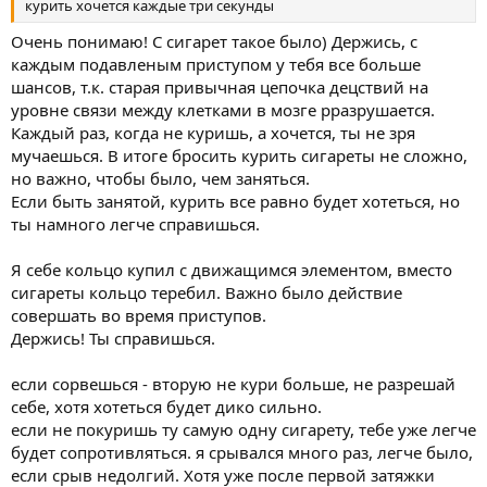
курить хочется каждые три секунды
Очень понимаю! С сигарет такое было) Держись, с
каждым подавленым приступом у тебя все больше
шансов, т.к. старая привычная цепочка децствий на
уровне связи между клетками в мозге рразрушается.
Каждый раз, когда не куришь, а хочется, ты не зря
мучаешься. В итоге бросить курить сигареты не сложно,
но важно, чтобы было, чем заняться.
Если быть занятой, курить все равно будет хотеться, но
ты намного легче справишься.
Я себе кольцо купил с движащимся элементом, вместо
сигареты кольцо теребил. Важно было действие
совершать во время приступов.
Держись! Ты справишься.
если сорвешься - вторую не кури больше, не разрешай
себе, хотя хотеться будет дико сильно.
если не покуришь ту самую одну сигарету, тебе уже легче
будет сопротивляться. я срывался много раз, легче было,
если срыв недолгий. Хотя уже после первой затяжки