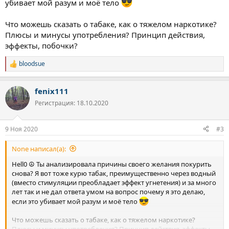
убивает мой разум и моё тело
Что можешь сказать о табаке, как о тяжелом наркотике?
Плюсы и минусы употребления? Принцип действия,
эффекты, побочки?
bloodsue
Р
е
а
fenix111
к
ц
Регистрация: 18.10.2020
и
и
:
9 Ноя 2020
#3
None написал(а):
Hell0 ☮ Ты анализировала причины своего желания покурить
снова? Я вот тоже курю табак, преимущественно через водный
(вместо стимуляции преобладает эффект угнетения) и за много
лет так и не дал ответа умом на вопрос почему я это делаю,
если это убивает мой разум и моё тело
Что можешь сказать о табаке, как о тяжелом наркотике?
Плюсы и минусы употребления? Принцип действия, эффекты,