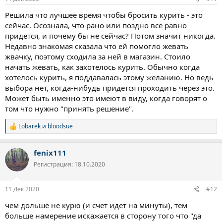
Решила что лучшее время чтобы бросить курить - это
сейчас. Осознала, что рано или поздно все равно
придется, и почему бы не сейчас? Потом значит никогда.
Недавно знакомая сказала что ей помогло жевать
жвачку, поэтому сходила за ней в магазин. Стоило
начать жевать, как захотелось курить. Обычно когда
хотелось курить, я поддавалась этому желанию. Но ведь
выбора нет, когда-нибудь придется проходить через это.
Может быть именно это имеют в виду, когда говорят о
том что нужно "принять решение".
Lobarek
и
bloodsue
Р
е
а
fenix111
к
ц
Регистрация: 18.10.2020
и
и
:
11 Дек 2020
#12
чем дольше не курю (и счет идет на минуты), тем
больше намерение искажается в сторону того что "да