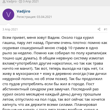
А
Д
Vadjiro
3 Апр 2021
в
а
т
т
Vadjiro
V
о
а
Регистрация: 03.04.2021
р
н
т
а
е
ч
3 Апр 2021
#1
м
а
ы
л
Всем привет, меня зовут Вадим. Около года курил
а
гашиш, пару лет назад. Причем очень плотно: помню как
скуривал сошкуриный мною стафф 10 грамм в одно
рыло за неделю. Помню как собирал по полу крапали(аж
тошно щас думать). В общем нервную систему измотал
вхлам(+употреблял другие наркотики, но так как трава
ничто не манит). Так вот, теперь выхода на гарь нет, т.к
живу в мухосранске + езжу в деревню иногда (там дички
недурной полно, но об этом позже). Так бы продолжил
сто пудов употреблять если бы жил в городе. Пост
абстинентный синдром уже замучал. Последний раз
курил около месяца(не каждый день) дичку прошлым
летом, отпустило на пол года, так вот сейчас так хочется
хапнуть что аж держите всеми силами. Планировал
больше не курить с того лета траву вообще, курил и