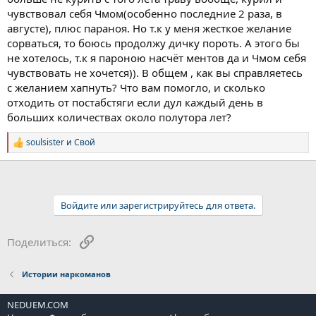
чувствовал себя Чмом(особенно последние 2 раза, в
августе), плюс параноя. Но т.к у меня жесткое желание
сорваться, то боюсь продолжу дичку пороть. А этого бы
не хотелось, т.к я пароною насчёт ментов да и Чмом себя
чувствовать не хочется)). В общем , как вы справляетесь
с желанием хапнуть? Что вам помогло, и сколько
отходить от постабстяги если дул каждый день в
больших количествах около полутора лет?
soulsister
и
Свой
Р
е
а
к
ц
и
Войдите или зарегистрируйтесь для ответа.
и
:
Ссылка
Поделиться:
Истории наркоманов
NEDUEM.COM