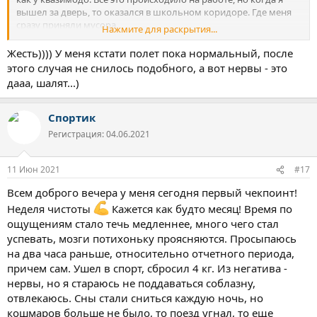
вышел за дверь, то оказался в школьном коридоре. Где меня
сразу приняли мусора
Нажмите для раскрытия...
Когда это уже закончится?))
Жесть)))) У меня кстати полет пока нормальный, после
этого случая не снилось подобного, а вот нервы - это
дааа, шалят...)
Спортик
Регистрация: 04.06.2021
11 Июн 2021
#17
Всем доброго вечера у меня сегодня первый чекпоинт!
Неделя чистоты
Кажется как будто месяц! Время по
ощущениям стало течь медленнее, много чего стал
успевать, мозги потихоньку проясняются. Просыпаюсь
на два часа раньше, относительно отчетного периода,
причем сам. Ушел в спорт, сбросил 4 кг. Из негатива -
нервы, но я стараюсь не поддаваться соблазну,
отвлекаюсь. Сны стали сниться каждую ночь, но
кошмаров больше не было, то поезд угнал, то еще