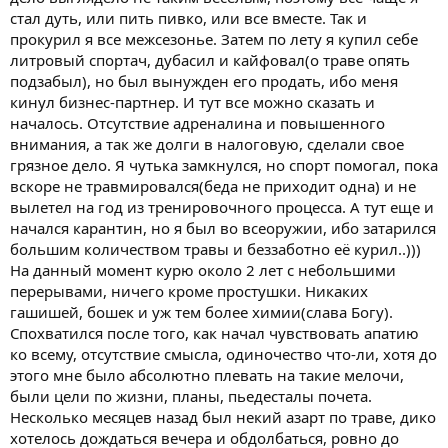
стал дуть, или пить пивко, или все вместе. Так и
прокурил я все межсезонье. Затем по лету я купил себе
литровый спортач, дубасил и кайфовал(о траве опять
подзабыл), но был вынужден его продать, ибо меня
кинул бизнес-партнер. И тут все можно сказать и
началось. Отсутствие адреналина и повышенного
внимания, а так же долги в налоговую, сделали свое
грязное дело. Я чутька замкнулся, но спорт помогал, пока
вскоре не травмировался(беда не приходит одна) и не
вылетел на год из тренировочного процесса. А тут еще и
начался карантин, но я был во всеоружии, ибо затарился
большим количеством травы и беззаботно её курил..)))
На данный момент курю около 2 лет с небольшими
перерывами, ничего кроме простушки. Никаких
гашишей, бошек и уж тем более химии(слава Богу).
Спохватился после того, как начал чувствовать апатию
ко всему, отсутствие смысла, одиночество что-ли, хотя до
этого мне было абсолютно плевать на такие мелочи,
были цели по жизни, планы, пьедесталы почета.
Несколько месяцев назад был некий азарт по траве, дико
хотелось дождаться вечера и обдолбаться, ровно до