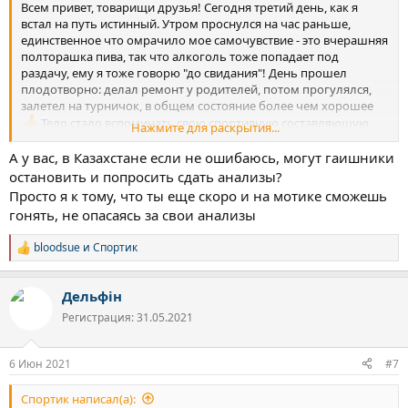
Всем привет, товарищи друзья! Сегодня третий день, как я
встал на путь истинный. Утром проснулся на час раньше,
единственное что омрачило мое самочувствие - это вчерашняя
полторашка пива, так что алкоголь тоже попадает под
раздачу, ему я тоже говорю "до свидания"! День прошел
плодотворно: делал ремонт у родителей, потом прогулялся,
залетел на турничок, в общем состояние более чем хорошее
Тело стало вспоминать свою спортивную составляющую.
Нажмите для раскрытия...
По улице шел с кайфом, никаких тебе измен и навязчивых
мыслей, только спокойствие и прекрасное настроение. Туман в
А у вас, в Казахстане если не ошибаюсь, могут гаишники
голове еще присутствует, но уже меньше. Раздражительность
остановить и попросить сдать анализы?
на уровне плохого дня. Курить тяги нет, от слова совсем.
Просто я к тому, что ты еще скоро и на мотике сможешь
Вероятно сказывается то, что у нас трава натуральная,
гонять, не опасаясь за свои анализы
растущая в земле, а может просто еще не большой срок отказа,
поэтому сказать наверняка не берусь, лишь говорю что
bloodsue
и
Спортик
Р
чувствую. Всем мира и добра!
е
а
Дельфін
к
ц
Регистрация: 31.05.2021
и
и
:
6 Июн 2021
#7
Спортик написал(а):