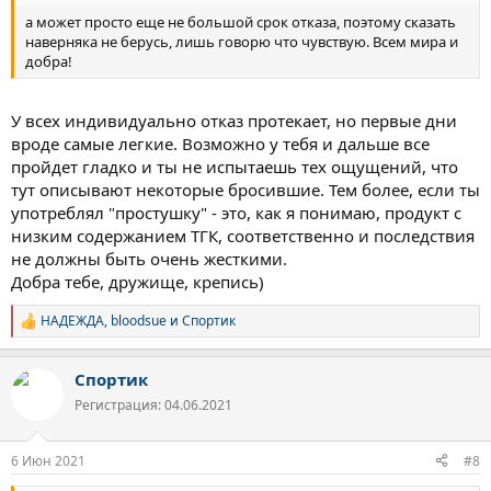
а может просто еще не большой срок отказа, поэтому сказать
наверняка не берусь, лишь говорю что чувствую. Всем мира и
добра!
У всех индивидуально отказ протекает, но первые дни
вроде самые легкие. Возможно у тебя и дальше все
пройдет гладко и ты не испытаешь тех ощущений, что
тут описывают некоторые бросившие. Тем более, если ты
употреблял "простушку" - это, как я понимаю, продукт с
низким содержанием ТГК, соответственно и последствия
не должны быть очень жесткими.
Добра тебе, дружище, крепись)
НАДЕЖДА
,
bloodsue
и
Спортик
Р
е
а
Спортик
к
ц
Регистрация: 04.06.2021
и
и
:
6 Июн 2021
#8