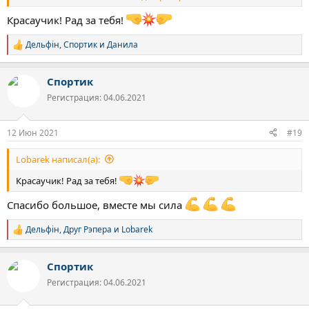
мне курили траву, а мне похер - это хороший знак! Мотивация
крепка. Курить ни разу не хотелось, а вот на турник тянет.
Красаучик! Рад за тебя!
Заместительная терапия во всей красе!
Дельфін
,
Спортик
и
Данила
Р
е
а
Спортик
к
ц
Регистрация: 04.06.2021
и
и
:
12 Июн 2021
#19
Lobarek написал(а):
Красаучик! Рад за тебя!
Спасибо большое, вместе мы сила
Дельфін
,
Друг Рэпера
и
Lobarek
Р
е
а
Спортик
к
ц
Регистрация: 04.06.2021
и
и