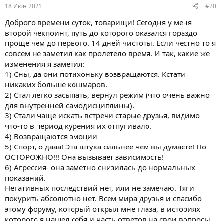
:
18 Июн 2021
#20
Доброго времени суток, товарищи! Сегодня у меня
второй чекпоинт, путь до которого оказался гораздо
проще чем до первого. 14 дней чистоты. Если честно то я
совсем не заметил как пролетело время. И так, какие же
изменения я заметил:
1) Сны, да они потихоньку возвращаются. Кстати
никаких больше кошмаров.
2) Стал легко засыпать, вернул режим (что очень важно
для внутренней самодисциплины).
3) Стали чаще искать встречи старые друзья, видимо
что-то в период курения их отпугивало.
4) Возвращаются эмоции
5) Спорт, о дааа! Эта штука сильнее чем вы думаете! Но
ОСТОРОЖНО!!! Она вызывает зависимость!
6) Агрессия- она заметно снизилась до нормальных
показаний.
Негативных последствий нет, или не замечаю. Тяги
покурить абсолютно нет. Всем мира друзья и спасибо
этому форуму, который открыл мне глаза, в историях
которого я нашел себя и часть ответов на свои вопросы.