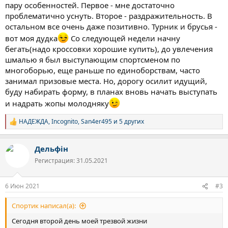
пару особенностей. Первое - мне достаточно
проблематично уснуть. Второе - раздражительность. В
остальном все очень даже позитивно. Турник и брусья -
вот моя дудка
Со следующей недели начну
бегать(надо кроссовки хорошие купить), до увлечения
шмалью я был выступающим спортсменом по
многоборью, еще раньше по единоборствам, часто
занимал призовые места. Но, дорогу осилит идущий,
буду набирать форму, в планах вновь начать выступать
и надрать жопы молодняку
НАДЕЖДА
,
Incognito
,
San4er495
и 5 других
Р
е
а
Дельфін
к
ц
Регистрация: 31.05.2021
и
и
:
6 Июн 2021
#3
Спортик написал(а):
Сегодня второй день моей трезвой жизни