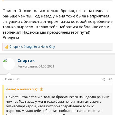
Привет! Я тоже только-только бросил, всего на неделю
раньше чем ты. Год назад у меня тоже была неприятная
ситуация с бизнес-партнером, из-за которой потребление
только выросло. Желаю тебе набраться побольше сил и
терпения! Надеюсь мы преодолеем этот путь!)
#недуем
Спортик
,
Incognito
и
Hello Kitty
Р
е
а
Спортик
к
ц
Регистрация: 04.06.2021
и
и
:
6 Июн 2021
#4
Дельфін написал(а):
Привет! Я тоже только-только бросил, всего на неделю раньше
чем ты. Год назад у меня тоже была неприятная ситуация с
бизнес-партнером, из-за которой потребление только
выросло. Желаю тебе набраться побольше сил и терпения!