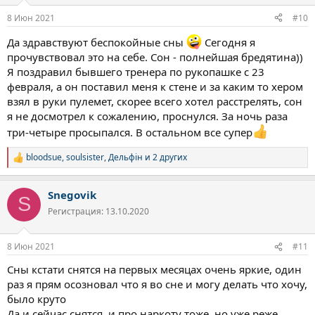
и
:
8 Июн 2021
#10
Да здравствуют беспокойные сны
Сегодня я
прочувствовал это на себе. Сон - полнейшая бредятина))
Я поздравил бывшего тренера по рукопашке с 23
февраля, а он поставил меня к стене и за каким то хером
взял в руки пулемет, скорее всего хотел расстрелять, сон
я не досмотрел к сожалению, проснулся. За ночь раза
три-четыре просыпался. В остальном все супер
bloodsue
,
soulsister
,
Дельфін
и 2 других
Р
е
а
Snegovik
к
S
ц
Регистрация: 13.10.2020
и
и
:
8 Июн 2021
#11
Сны кстати снятся на первых месяцах очень яркие, один
раз я прям осозновал что я во сне и могу делать что хочу,
было круто
Да и сейчас снятся, и про наркоту тоже, но уже реже