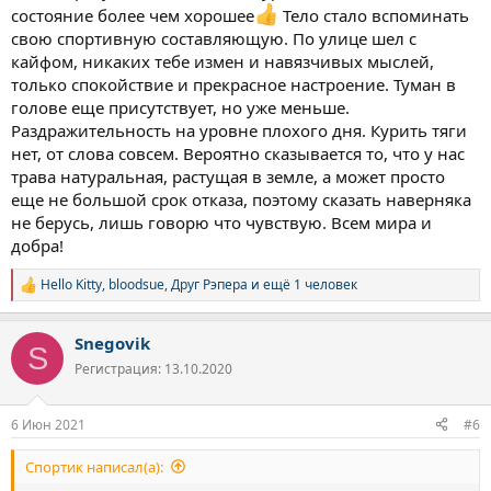
состояние более чем хорошее
Тело стало вспоминать
свою спортивную составляющую. По улице шел с
кайфом, никаких тебе измен и навязчивых мыслей,
только спокойствие и прекрасное настроение. Туман в
голове еще присутствует, но уже меньше.
Раздражительность на уровне плохого дня. Курить тяги
нет, от слова совсем. Вероятно сказывается то, что у нас
трава натуральная, растущая в земле, а может просто
еще не большой срок отказа, поэтому сказать наверняка
не берусь, лишь говорю что чувствую. Всем мира и
добра!
Hello Kitty
,
bloodsue
,
Друг Рэпера
и ещё 1 человек
Р
е
а
Snegovik
к
S
ц
Регистрация: 13.10.2020
и
и
:
6 Июн 2021
#6
Спортик написал(а):