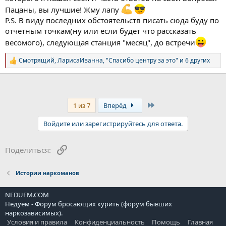
Пацаны, вы лучшие! Жму лапу
P.S. В виду последних обстоятельств писать сюда буду по
отчетным точкам(ну или если будет что рассказать
весомого), следующая станция "месяц", до встречи
Смотрящий
,
ЛарисаИванна
,
"Спасибо центру за это"
и 6 других
Р
е
а
к
ц
и
Last
1 из 7
Вперёд
и
:
Войдите или зарегистрируйтесь для ответа.
Ссылка
Поделиться:
Истории наркоманов
NEDUEM.COM
Недуем - Форум бросающих курить (форум бывших
наркозависимых).
Условия и правила
Конфиденциальность
Помощь
Главная