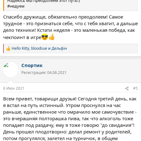
Надеюсь мы преодолеем этот путь!)
#недуем
Спасибо дружище, обязательно преодолеем! Самое
трудное - это признаться себе, что с тебя хватит, а дальше
дело техники! Кстати неделя - это маленькая победа, как
чекпоинт в игре
Hello Kitty
,
bloodsue
и
Дельфін
Р
е
а
Спортик
к
ц
Регистрация: 04.06.2021
и
и
:
6 Июн 2021
#5
Всем привет, товарищи друзья! Сегодня третий день, как
я встал на путь истинный. Утром проснулся на час
раньше, единственное что омрачило мое самочувствие -
это вчерашняя полторашка пива, так что алкоголь тоже
попадает под раздачу, ему я тоже говорю "до свидания"!
День прошел плодотворно: делал ремонт у родителей,
потом прогулялся, залетел на турничок, в общем