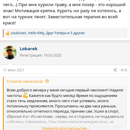
чего...) При мне курили траву, а мне похер - это хороший
знак! Мотивация крепка. Курить ни разу не хотелось, а
вот на турник тянет. Заместительная терапия во всей
красе!
soulsister
,
Hello Kitty
,
Друг Рэпера
и 5 других
Р
е
а
Lobarek
к
ц
Регистрация: 19.03.2020
и
и
:
11 Июн 2021
#18
Спортик написал(а):
Всем доброго вечера у меня сегодня первый чекпоинт! Неделя
чистоты
Кажется как будто месяц! Время по ощущениям
стало течь медленнее, много чего стал успевать, мозги
потихоньку проясняются. Просыпаюсь на два часа раньше,
относительно отчетного периода, причем сам. Ушел в спорт,
сбросил 4 кг. Из негатива - нервы, но я стараюсь не поддаваться
соблазну, отвлекаюсь. Сны стали сниться каждую ночь, но
кошмаров больше не было, то поезд угнал, то еще чего...) При
Нажмите для раскрытия...