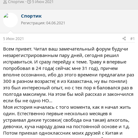
А
Д
Спортик
5 Июн 2021
в
а
т
т
Спортик
о
а
Регистрация: 04.06.2021
р
н
т
а
е
ч
5 Июн 2021
#1
м
а
ы
л
Всем привет. Читал ваш замечательный форум будучи
а
незарегистрированным пару дней, сегодня решил
исправиться. И сразу перейду к теме. Траву я впервые
попробовал в 24 года( сейчас мне 31 год), причем
вполне осознанно, ибо до этого времени предлагали раз
300 в разном возрасте( я из Казахстана, ну вы поняли)
это был интересный опыт, но с тех пор я баловался раз в
полгода максимум. На этом бы мой рассказ и закончился
если бы не одно НО...
Моя история началась с того момента, как я начал жить
один. Естественно первые несколько месяцев я
устраивал дикие тусовки( свобода она такая) алкоголь,
девочки, куча народу дома на постоянной основе и т.д.
Потом приехал одноклассник моих друзей с Китая и