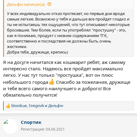
Дельфін написал(а):
У всех индивидуально отказ протекает, но первые дни вроде
самые легкие. Возможно у тебя и дальше все пройдет гладко и
ты не испытаешь тех ощущений, что тут описывают некоторые
бросившие. Тем более, если ты употреблял "простушку" - это,
как я понимаю, продукт с низким содержанием ТГК,
соответственно и последствия не должны быть очень
жесткими.
Добра тебе, дружище, крепись)
Я на досуге начитался как кошмарит ребят, аж самому
интересно стало. Надеюсь все пройдет максимально
легко. У нас тут только "простушка", вот он плюс
небольшого города
Спасибо за пожелания, дружище
и тебе всего самого наилучшего и доброго! Все
обязательно получится!
bloodsue
,
Snegovik
и
Дельфін
Р
е
а
Спортик
к
ц
Регистрация: 04.06.2021
и