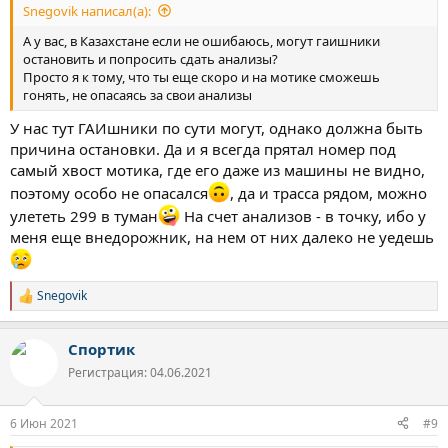
Snegovik написал(а):
А у вас, в Казахстане если не ошибаюсь, могут гаишники
остановить и попросить сдать анализы?
Просто я к тому, что ты еще скоро и на мотике сможешь
гонять, не опасаясь за свои анализы
У нас тут ГАИшники по сути могут, однако должна быть
причина остановки. Да и я всегда прятал номер под
самый хвост мотика, где его даже из машины не видно,
поэтому особо не опасался
, да и трасса рядом, можно
улететь 299 в туман
На счет анализов - в точку, ибо у
меня еще внедорожник, на нем от них далеко не уедешь
Snegovik
Р
е
а
Спортик
к
ц
Регистрация: 04.06.2021
и
и
:
6 Июн 2021
#9