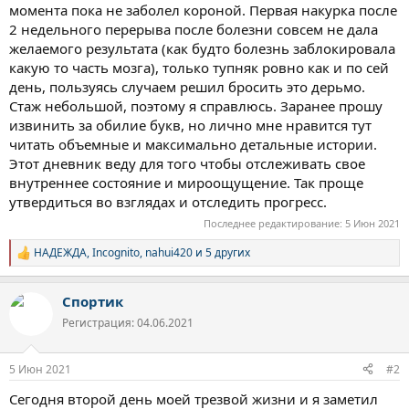
момента пока не заболел короной. Первая накурка после
2 недельного перерыва после болезни совсем не дала
желаемого результата (как будто болезнь заблокировала
какую то часть мозга), только тупняк ровно как и по сей
день, пользуясь случаем решил бросить это дерьмо.
Стаж небольшой, поэтому я справлюсь. Заранее прошу
извинить за обилие букв, но лично мне нравится тут
читать объемные и максимально детальные истории.
Этот дневник веду для того чтобы отслеживать свое
внутреннее состояние и мироощущение. Так проще
утвердиться во взглядах и отследить прогресс.
Последнее редактирование:
5 Июн 2021
НАДЕЖДА
,
Incognito
,
nahui420
и 5 других
Р
е
а
Спортик
к
ц
Регистрация: 04.06.2021
и
и
:
5 Июн 2021
#2
Сегодня второй день моей трезвой жизни и я заметил