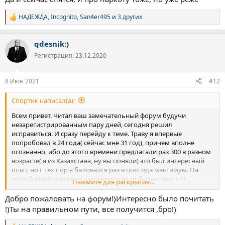
НАДЕЖДА
,
Incognito
,
San4er495
и 3 других
Р
е
а
qdesnik:)
к
ц
Регистрация: 23.12.2020
и
и
:
8 Июн 2021
#12
Спортик написал(а):
Всем привет. Читал ваш замечательный форум будучи
незарегистрированным пару дней, сегодня решил
исправиться. И сразу перейду к теме. Траву я впервые
попробовал в 24 года( сейчас мне 31 год), причем вполне
осознанно, ибо до этого времени предлагали раз 300 в разном
возрасте( я из Казахстана, ну вы поняли) это был интересный
опыт, но с тех пор я баловался раз в полгода максимум. На
этом бы мой рассказ и закончился если бы не одно НО...
Нажмите для раскрытия...
Моя история началась с того момента, как я начал жить один.
Естественно первые несколько месяцев я устраивал дикие
Добро пожаловать на форум!)Интересно было почитать
тусовки( свобода она такая) алкоголь, девочки, куча народу
!)Ты на правильном пути, все получится ,бро!)
дома на постоянной основе и т.д. Потом приехал одноклассник
моих друзей с Китая и предложил вспомнить школьные годы.