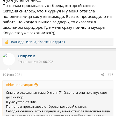
По ночам просыпаюсь от бреда, который снится.
Сегодня снилось, что я курнул и у меня отвисла
половина лица как у квазимодо. Все это происходило на
работе, но когда я вышел за дверь, то оказался в
школьном коридоре. Где меня сразу приняли мусора
Когда это уже закончится?))
НАДЕЖДА
,
Ирина
,
slst.exe
и 2 других
Р
е
а
Спортик
к
ц
Регистрация: 04.06.2021
и
и
:
10 Июн 2021
#16
Birke написал(а):
Сны-это отдельная тема. У меня 71-й день, а они не отпускают
до сих пор.
Я уже устал от них…
По ночам просыпаюсь от бреда, который снится.
Сегодня снилось, что я курнул и у меня отвисла половина лица
как у квазимодо. Все это происходило на работе, но когда я