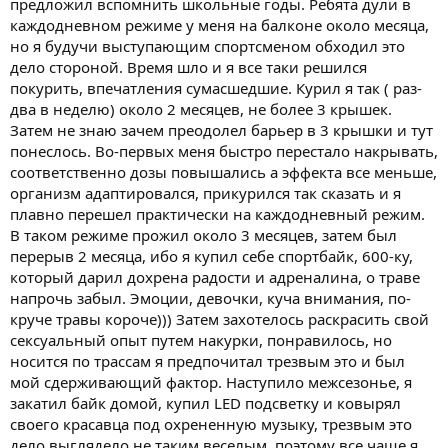
предложил вспомнить школьные годы. Ребята дули в
каждодневном режиме у меня на балконе около месяца,
но я будучи выступающим спортсменом обходил это
дело стороной. Время шло и я все таки решился
покурить, впечатления сумасшедшие. Курил я так ( раз-
два в неделю) около 2 месяцев, не более 3 крышек.
Затем не знаю зачем преодолел барьер в 3 крышки и тут
понеслось. Во-первых меня быстро перестало накрывать,
соответственно дозы повышались а эффекта все меньше,
организм адаптировался, прикурился так сказать и я
плавно перешел практически на каждодневный режим.
В таком режиме прожил около 3 месяцев, затем был
перерыв 2 месяца, ибо я купил себе спортбайк, 600-ку,
который дарил дохрена радости и адреналина, о траве
напрочь забыл. Эмоции, девочки, куча внимания, по-
круче травы короче))) Затем захотелось раскрасить свой
сексуальный опыт путем накурки, понравилось, но
носится по трассам я предпочитал трезвым это и был
мой сдерживающий фактор. Наступило межсезонье, я
закатил байк домой, купил LED подсветку и ковырял
своего красавца под охрененную музыку, трезвым это
дело выглядело не таким веселым, поэтому все чаще я