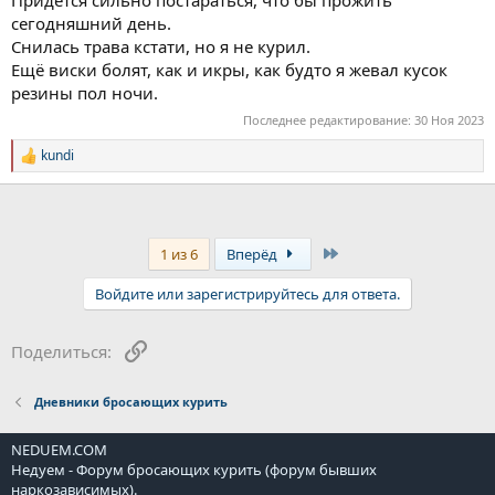
Придётся сильно постараться, что бы прожить
сегодняшний день.
Снилась трава кстати, но я не курил.
Ещё виски болят, как и икры, как будто я жевал кусок
резины пол ночи.
Последнее редактирование:
30 Ноя 2023
kundi
Р
е
а
к
ц
и
Last
1 из 6
Вперёд
и
:
Войдите или зарегистрируйтесь для ответа.
Ссылка
Поделиться:
Дневники бросающих курить
NEDUEM.COM
Недуем - Форум бросающих курить (форум бывших
наркозависимых).