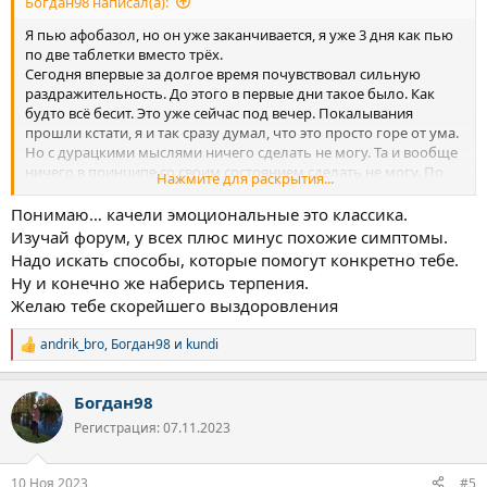
Богдан98 написал(а):
Я пью афобазол, но он уже заканчивается, я уже 3 дня как пью
по две таблетки вместо трёх.
Сегодня впервые за долгое время почувствовал сильную
раздражительность. До этого в первые дни такое было. Как
будто всё бесит. Это уже сейчас под вечер. Покалывания
прошли кстати, я и так сразу думал, что это просто горе от ума.
Но с дурацкими мыслями ничего сделать не могу. Та и вообще
ничего в принципе со своим состоянием сделать не могу. По
Нажмите для раскрытия...
этому стараюсь насколько это возможно принять, смириться и
расслабиться. Но расслабиться не очень получается.
Понимаю… качели эмоциональные это классика.
День в целом могу охарактеризовать, как никакой, или
Изучай форум, у всех плюс минус похожие симптомы.
неприятный. Настроение то пойдет, то говно. То уши и голова
Надо искать способы, которые помогут конкретно тебе.
горят, то нормально, просто какой то компот из говна. Заметил
Ну и конечно же наберись терпения.
ещё, что почти не могу перестать думать о своём состоянии, из
Желаю тебе скорейшего выздоровления
за того, что мне эти ощущения жить мешают.
andrik_bro
,
Богдан98
и
kundi
Р
е
а
Богдан98
к
ц
Регистрация: 07.11.2023
и
и
:
10 Ноя 2023
#5