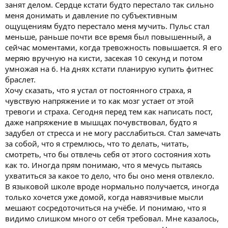
занят делом. Сердце кстати будто перестало так сильно
меня донимать и давление по субъективным
ощущениям будто перестало меня мучить. Пульс стал
меньше, раньше почти все время был повышенный, а
сейчас моментами, когда тревожность повышается. Я его
меряю вручную на кисти, засекая 10 секунд и потом
умножая на 6. На днях кстати планирую купить фитнес
браслет.
Хочу сказать, что я устал от постоянного страха, я
чувствую напряжение и то как мозг устает от этой
тревоги и страха. Сегодня перед тем как написать пост,
даже напряжение в мышцах почувствовал, будто я
задубел от стресса и не могу расслабиться. Стал замечать
за собой, что я стремлюсь, что то делать, читать,
смотреть, что бы отвлечь себя от этого состояния хоть
как то. Иногда прям понимаю, что я мечусь пытаясь
ухватиться за какое то дело, что бы оно меня отвлекло.
В языковой школе вроде нормально получается, иногда
только хочется уже домой, когда навязчивые мысли
мешают сосредоточиться на учёбе. И понимаю, что я
видимо слишком много от себя требовал. Мне казалось,