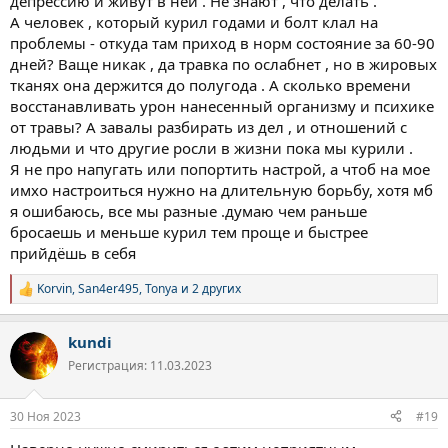
депрессию и живут в ней . Не знают , что делать .
Страшно, просто страшно и всё. Всё чего хочется - это быть
А человек , который курил годами и болт клал на
здоровым и просто проживать. Вести спокойную обычную
проблемы - откуда там приход в норм состояние за 60-90
жизнь, обычного человека: зарабатывать деньги, завести
дней? Ваще никак , да травка по ослабнет , но в жировых
семью и любить её, прогуливаться, читать книги, слушать
тканях она держится до полугода . А сколько времени
музыку. Ничего сверхъестественного.
восстанавливать урон нанесенный организму и психике
Раньше не понимал людей, которые ходят к психологам
общаются, никогда не испытывал проблем с психикой. Всегда
от травы? А завалы разбирать из дел , и отношений с
казался себе устойчивым к таким проблемам, пережил
людьми и что другие росли в жизни пока мы курили .
страшные вещи и оставался в полной норме на мой взгляд. А
Я не про напугать или попортить настрой, а чтоб на мое
теперь понимаю их...
имхо настроиться нужно на длительную борьбу, хотя мб
Наткнулся на статью где написано, что при отказе от травы,
я ошибаюсь, все мы разные .думаю чем раньше
психика восстанавливается 60-90 дней. Но я себе представлял
бросаешь и меньше курил тем проще и быстрее
восстановление немного иначе, думал что будет хоть
понемногу легчать, микро-шажками каждый день, а в итоге
прийдёшь в себя
мне то жутко хуёво, то хуёво, то нормально. Но "нормально"
бывает редко к сожалению.
Korvin
,
San4er495
,
Tonya
и 2 других
Р
Далее будет просьба к читающим, кто найдет в этом тексте
е
частичку себя. Если у Вас было такое, что вы испытывали в тот
а
момент. Какие мысли Вас посещали? Или может Вы сейчас в
kundi
к
этом состоянии, тогда что Вы думаете об этом всём. Ещё может
ц
Регистрация: 11.03.2023
и
кто-то посоветует литературу или что-то подобное, что бы
и
лучше понять себя и эту проблему. Я понимаю, что это
:
реальная проблема и не шутки, хочется поработать над собой,
30 Ноя 2023
#19
лучше понять себя. Как то решать эту проблему мирно с самим