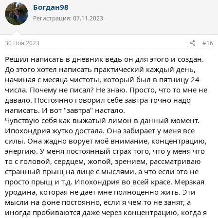
Богдан98
к
ц
Регистрация: 07.11.2023
и
и
:
30 Ноя 2023
#16
Решил написать в дневник ведь он для этого и создан.
До этого хотел написать практический каждый день,
начиная с месяца чистоты, который был в пятницу 24
числа. Почему не писал? Не знаю. Просто, что то мне не
давало. Постоянно говорил себе завтра точно надо
написать. И вот "завтра" настало.
Чувствую себя как выжатый лимон в данный момент.
Ипохондрия жутко достала. Она забирает у меня все
силы. Она жадно ворует моё внимание, концентрацию,
энергию. У меня постоянный страх того, что у меня что
то с головой, сердцем, жопой, зрением, рассматриваю
странный прыщ на лице с мыслями, а что если это не
просто прыщ и т.д. Ипохондрия во всей красе. Мерзкая
уродина, которая не дает мне полноценно жить. Эти
мысли на фоне постоянно, если я чем то не занят, а
иногда пробиваются даже через концентрацию, когда я