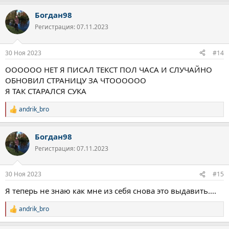
а
Богдан98
к
ц
Регистрация: 07.11.2023
и
и
:
30 Ноя 2023
#14
ОООООО НЕТ Я ПИСАЛ ТЕКСТ ПОЛ ЧАСА И СЛУЧАЙНО
ОБНОВИЛ СТРАНИЦУ ЗА ЧТОООООО
Я ТАК СТАРАЛСЯ СУКА
andrik_bro
Р
е
а
Богдан98
к
ц
Регистрация: 07.11.2023
и
и
:
30 Ноя 2023
#15
Я теперь не знаю как мне из себя снова это выдавить....
andrik_bro
Р
е
а