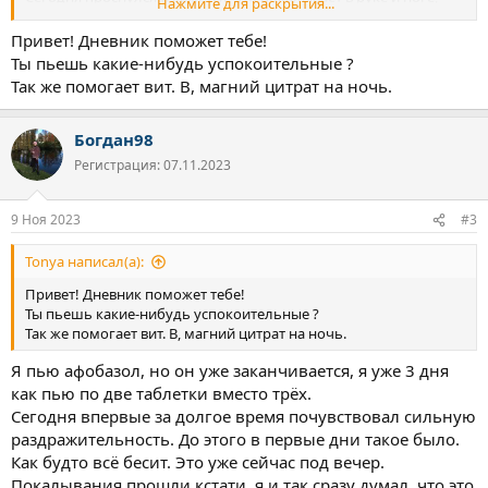
Нажмите для раскрытия...
лезут конченые мысли о инсульте, инфаркте и т.д. Сразу
напоминает вторую неделю, когда меня дико кошмарило и
Привет! Дневник поможет тебе!
были навязчивые страхи. Но уже явно не так как в те дни, но всё
Ты пьешь какие-нибудь успокоительные ?
равно это достаёт. Без этих идиотских паранойных мыслей
Так же помогает вит. B, магний цитрат на ночь.
было-бы лучше.
Когда был в больнице, делали ЭКГ, давление меряли и через
стетоскоп слушали, сказали сердце отличное и все за**сь.
Богдан98
Надеюсь эта тревога снова отпадёт в течении дня.
Регистрация: 07.11.2023
9 Ноя 2023
#3
Tonya написал(а):
Привет! Дневник поможет тебе!
Ты пьешь какие-нибудь успокоительные ?
Так же помогает вит. B, магний цитрат на ночь.
Я пью афобазол, но он уже заканчивается, я уже 3 дня
как пью по две таблетки вместо трёх.
Сегодня впервые за долгое время почувствовал сильную
раздражительность. До этого в первые дни такое было.
Как будто всё бесит. Это уже сейчас под вечер.
Покалывания прошли кстати, я и так сразу думал, что это