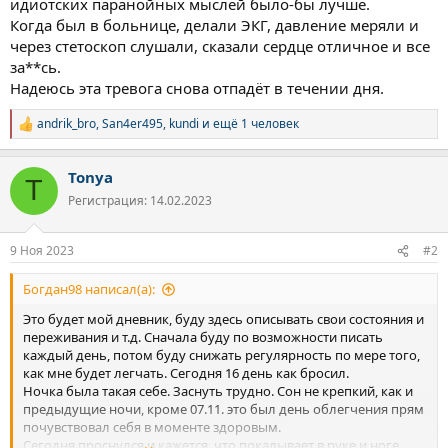
идиотских паранойных мыслей было-бы лучше.
Когда был в больнице, делали ЭКГ, давление меряли и
через стетоскоп слушали, сказали сердце отличное и все
за**сь.
Надеюсь эта тревога снова отпадёт в течении дня.
andrik_bro
,
San4er495
,
kundi
и ещё 1 человек
Р
е
а
Tonya
к
T
ц
Регистрация: 14.02.2023
и
и
:
9 Ноя 2023
#2
Богдан98 написал(а):
Это будет мой дневник, буду здесь описывать свои состояния и
переживания и т.д. Сначала буду по возможности писать
каждый день, потом буду снижать регулярность по мере того,
как мне будет легчать. Сегодня 16 день как бросил.
Ночка была такая себе. Заснуть трудно. Сон не крепкий, как и
предыдущие ночи, кроме 07.11. это был день облегчения прям
почувствовал себя в моменте здоровым.
Сегодня проснулся и кажется, что покалывает в руке и ноге,