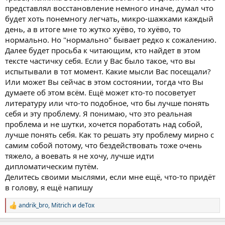
представлял восстановление немного иначе, думал что
будет хоть понемногу легчать, микро-шажками каждый
день, а в итоге мне то жутко хуёво, то хуёво, то
нормально. Но "нормально" бывает редко к сожалению.
Далее будет просьба к читающим, кто найдет в этом
тексте частичку себя. Если у Вас было такое, что вы
испытывали в тот момент. Какие мысли Вас посещали?
Или может Вы сейчас в этом состоянии, тогда что Вы
думаете об этом всём. Ещё может кто-то посоветует
литературу или что-то подобное, что бы лучше понять
себя и эту проблему. Я понимаю, что это реальная
проблема и не шутки, хочется поработать над собой,
лучше понять себя. Как то решать эту проблему мирно с
самим собой потому, что бездействовать тоже очень
тяжело, а воевать я не хочу, лучше идти
дипломатическим путём.
Делитесь своими мыслями, если мне ещё, что-то придёт
в голову, я ещё напишу
andrik_bro
,
Mitrich
и
deTox
Р
е
а