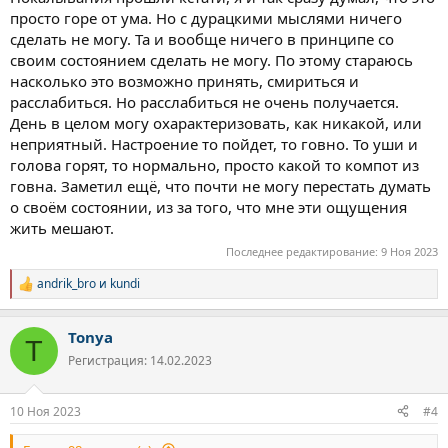
просто горе от ума. Но с дурацкими мыслями ничего
сделать не могу. Та и вообще ничего в принципе со
своим состоянием сделать не могу. По этому стараюсь
насколько это возможно принять, смириться и
расслабиться. Но расслабиться не очень получается.
День в целом могу охарактеризовать, как никакой, или
неприятный. Настроение то пойдет, то говно. То уши и
голова горят, то нормально, просто какой то компот из
говна. Заметил ещё, что почти не могу перестать думать
о своём состоянии, из за того, что мне эти ощущения
жить мешают.
Последнее редактирование:
9 Ноя 2023
andrik_bro
и
kundi
Р
е
а
Tonya
к
T
ц
Регистрация: 14.02.2023
и
и
:
10 Ноя 2023
#4