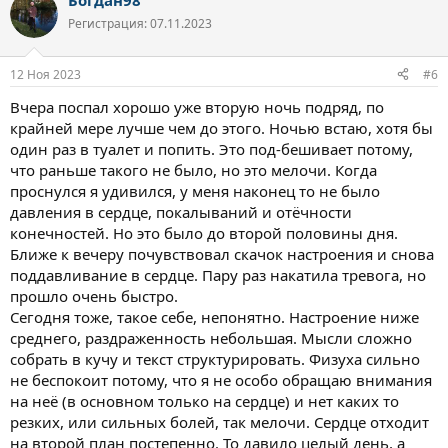
Богдан98
к
ц
Регистрация: 07.11.2023
и
и
:
12 Ноя 2023
#6
Вчера поспал хорошо уже вторую ночь подряд, по
крайней мере лучше чем до этого. Ночью встаю, хотя бы
один раз в туалет и попить. Это под-бешивает потому,
что раньше такого не было, но это мелочи. Когда
проснулся я удивился, у меня наконец то не было
давления в сердце, покалываний и отёчности
конечностей. Но это было до второй половины дня.
Ближе к вечеру почувствовал скачок настроения и снова
поддавливание в сердце. Пару раз накатила тревога, но
прошло очень быстро.
Сегодня тоже, такое себе, непонятно. Настроение ниже
среднего, раздраженность небольшая. Мысли сложно
собрать в кучу и текст структурировать. Физуха сильно
не беспокоит потому, что я не особо обращаю внимания
на неё (в основном только на сердце) и нет каких то
резких, или сильных болей, так мелочи. Сердце отходит
на второй план постепенно. То давило целый день, а