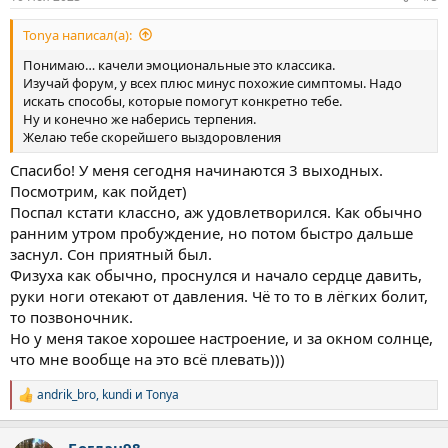
Tonya написал(а):
Понимаю… качели эмоциональные это классика.
Изучай форум, у всех плюс минус похожие симптомы. Надо
искать способы, которые помогут конкретно тебе.
Ну и конечно же наберись терпения.
Желаю тебе скорейшего выздоровления
Спасибо! У меня сегодня начинаются 3 выходных.
Посмотрим, как пойдет)
Поспал кстати классно, аж удовлетворился. Как обычно
ранним утром пробуждение, но потом быстро дальше
заснул. Сон приятный был.
Физуха как обычно, проснулся и начало сердце давить,
руки ноги отекают от давления. Чё то то в лёгких болит,
то позвоночник.
Но у меня такое хорошее настроение, и за окном солнце,
что мне вообще на это всё плевать)))
andrik_bro
,
kundi
и
Tonya
Р
е
а