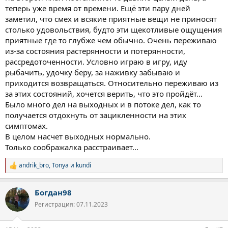
теперь уже время от времени. Ещё эти пару дней
заметил, что смех и всякие приятные вещи не приносят
столько удовольствия, будто эти щекотливые ощущения
приятные где то глубже чем обычно. Очень переживаю
из-за состояния растерянности и потерянности,
рассредоточенности. Условно играю в игру, иду
рыбачить, удочку беру, за наживку забываю и
приходится возвращаться. Относительно переживаю из
за этих состояний, хочется верить, что это пройдёт...
Было много дел на выходных и в потоке дел, как то
получается отдохнуть от зацикленности на этих
симптомах.
В целом насчет выходных нормально.
Только соображалка расстраивает...
andrik_bro
,
Tonya
и
kundi
Р
е
а
Богдан98
к
ц
Регистрация: 07.11.2023
и
и
: