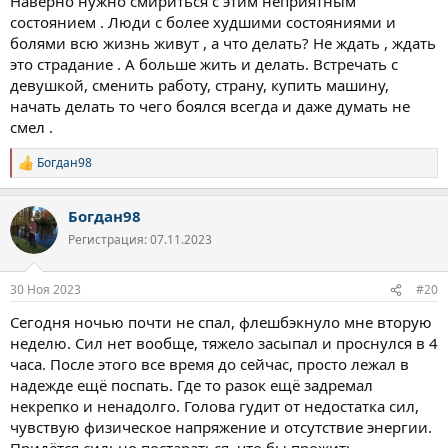
Наверно нужно смириться с этим неприятным
собой потому, что бездействовать тоже очень тяжело, а
воевать я не хочу, лучше идти дипломатическим путём.
состоянием . Люди с более худшими состояниями и
Делитесь своими мыслями, если мне ещё, что-то придёт в
болями всю жизнь живут , а что делать? Не ждать , ждать
голову, я ещё напишу
это страдание . А больше жить и делать. Встречать с
девушкой, сменить работу, страну, купить машину,
начать делать то чего боялся всегда и даже думать не
смел .
Богдан98
Р
е
а
Богдан98
к
ц
Регистрация: 07.11.2023
и
и
:
30 Ноя 2023
#20
Сегодня ночью почти не спал, флешбэкнуло мне вторую
неделю. Сил нет вообще, тяжело засыпал и проснулся в 4
часа. После этого все время до сейчас, просто лежал в
надежде ещё поспать. Где то разок ещё задремал
некрепко и ненадолго. Голова гудит от недостатка сил,
чувствую физическое напряжение и отсутствие энергии.