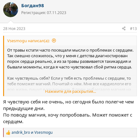
а
Богдан98
к
ц
Регистрация: 07.11.2023
и
и
:
28 Ноя 2023
#13
Vsesmogu написал(а):
От травы кстати часто посещали мысли о проблемах с сердцем.
Так смешно сложилось, что у меня с детства диагностирован
порок сердца реально, а из за травы развивается тахикардия и
бывали моменты, когда я часто чувствовал сбой ритма сердца.
Как чувствуешь себя? Если у тебя есть проблемы с сердцем, то
тебе поможет магний. Почитай о нём. Мне все кардиологи его
всю жизнь пишут в заключение. Я прям амбассадор магния на
Нажмите для раскрытия...
форуме
Я чувствую себя не очень, но сегодня было полегче чем
предыдущие дни.
По поводу магния, хочу попробовать. Может поможет с
сердцем.
andrik_bro
и
Vsesmogu
Р
е