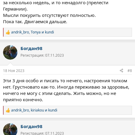
за несколько недель, и то ненадолго (прелести
Германии).
Мысли покурить отсутствуют полностью.
Пока так. Двигаемся дальше.
andrik_bro
,
Tonya
и
kundi
Р
е
а
Богдан98
к
ц
Регистрация: 07.11.2023
и
и
:
18 Ноя 2023
#8
Эти 3 дня особо и писать то нечего, настроения толком
нет. Грустновато как-то. Иногда переживаю за здоровье,
ничего не могу с этим сделать. Жить можно, но не
приятно конечно.
andrik_bro
,
kiriakou
и
kundi
Р
е
а
Богдан98
к
ц
Регистрация: 07.11.2023