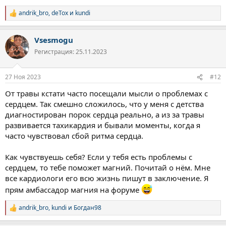
andrik_bro
,
deTox
и
kundi
Р
е
а
Vsesmogu
к
ц
Регистрация: 25.11.2023
и
и
:
27 Ноя 2023
#12
От травы кстати часто посещали мысли о проблемах с
сердцем. Так смешно сложилось, что у меня с детства
диагностирован порок сердца реально, а из за травы
развивается тахикардия и бывали моменты, когда я
часто чувствовал сбой ритма сердца.
Как чувствуешь себя? Если у тебя есть проблемы с
сердцем, то тебе поможет магний. Почитай о нём. Мне
все кардиологи его всю жизнь пишут в заключение. Я
прям амбассадор магния на форуме
andrik_bro
,
kundi
и
Богдан98
Р
е