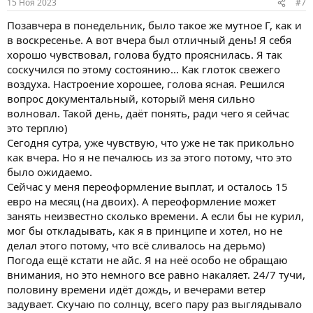
15 Ноя 2023
#7
Позавчера в понедельник, было такое же мутное Г, как и
в воскресенье. А вот вчера был отличный день! Я себя
хорошо чувствовал, голова будто прояснилась. Я так
соскучился по этому состоянию... Как глоток свежего
воздуха. Настроение хорошее, голова ясная. Решился
вопрос документальный, который меня сильно
волновал. Такой день, даёт понять, ради чего я сейчас
это терплю)
Сегодня сутра, уже чувствую, что уже не так прикольно
как вчера. Но я не печалюсь из за этого потому, что это
было ожидаемо.
Сейчас у меня переоформление выплат, и осталось 15
евро на месяц (на двоих). А переоформление может
занять неизвестно сколько времени. А если бы не курил,
мог бы откладывать, как я в принципе и хотел, но не
делал этого потому, что всё сливалось на дерьмо)
Погода ещё кстати не айс. Я на неё особо не обращаю
внимания, но это немного все равно накаляет. 24/7 тучи,
половину времени идёт дождь, и вечерами ветер
задувает. Скучаю по солнцу, всего пару раз выглядывало