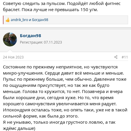
Советую следить за пульсом. Подойдёт любой фитнес
браслет. Пока лучше не превышать 150 у/м.
andrik_bro
и
Богдан98
Р
е
а
Богдан98
к
ц
Регистрация: 07.11.2023
и
и
:
24 Ноя 2023
#11
Состояние по прежнему неприятное, но чувствуются
микро-улучшения. Сердце давит всё меньше и меньше.
Пульс по прежнему больше, чем обычно. Давление тоже
по ощущениям присутствует, но так же как будто
меньше. Голова то кружится, то нет. Позавчера и вчера
были хорошие дни, сегодня хуже. Но то, что время
хорошего самочувствия увеличивается меня радует.
Ипохондрия осталась тоже, но опять таки, уже не в такой
сильной форме, как была до этого.
Я не унываю, только иногда грустного ловлю, а так
ждёмс дальше)