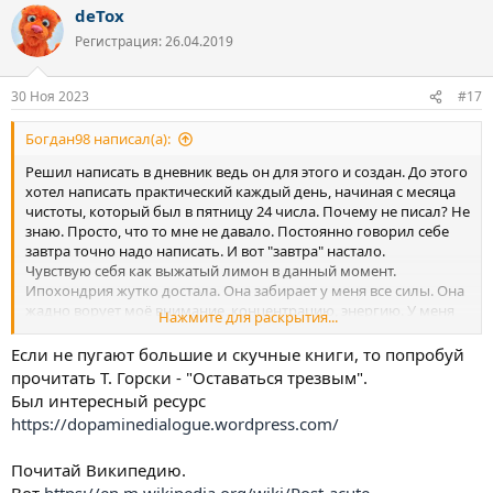
deTox
к
ц
Регистрация: 26.04.2019
и
и
:
30 Ноя 2023
#17
Богдан98 написал(а):
Решил написать в дневник ведь он для этого и создан. До этого
хотел написать практический каждый день, начиная с месяца
чистоты, который был в пятницу 24 числа. Почему не писал? Не
знаю. Просто, что то мне не давало. Постоянно говорил себе
завтра точно надо написать. И вот "завтра" настало.
Чувствую себя как выжатый лимон в данный момент.
Ипохондрия жутко достала. Она забирает у меня все силы. Она
жадно ворует моё внимание, концентрацию, энергию. У меня
Нажмите для раскрытия...
постоянный страх того, что у меня что то с головой, сердцем,
жопой, зрением, рассматриваю странный прыщ на лице с
Если не пугают большие и скучные книги, то попробуй
мыслями, а что если это не просто прыщ и т.д. Ипохондрия во
прочитать Т. Горски - "Оставаться трезвым".
всей красе. Мерзкая уродина, которая не дает мне полноценно
Был интересный ресурс
жить. Эти мысли на фоне постоянно, если я чем то не занят, а
https://dopaminedialogue.wordpress.com/
иногда пробиваются даже через концентрацию, когда я занят
делом. Сердце кстати будто перестало так сильно меня
Почитай Википедию.
донимать и давление по субъективным ощущениям будто
перестало меня мучить. Пульс стал меньше, раньше почти все
Вот
https://en.m.wikipedia.org/wiki/Post-acute-