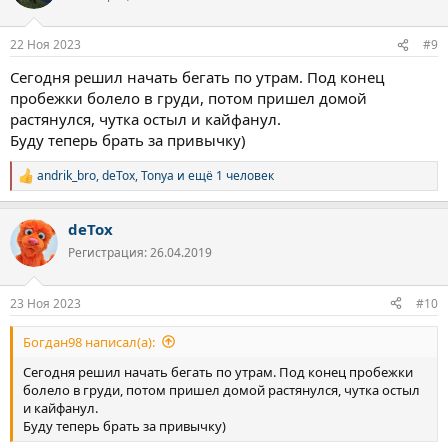
и
и
:
22 Ноя 2023
#9
Сегодня решил начать бегать по утрам. Под конец
пробежки болело в груди, потом пришел домой
растянулся, чутка остыл и кайфанул.
Буду теперь брать за привычку)
andrik_bro
,
deTox
,
Tonya
и ещё 1 человек
Р
е
а
deTox
к
ц
Регистрация: 26.04.2019
и
и
:
23 Ноя 2023
#10
Богдан98 написал(а):
Сегодня решил начать бегать по утрам. Под конец пробежки
болело в груди, потом пришел домой растянулся, чутка остыл
и кайфанул.
Буду теперь брать за привычку)