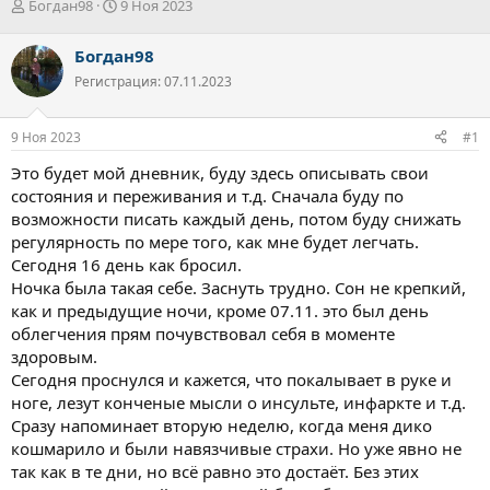
А
Д
Богдан98
9 Ноя 2023
в
а
т
т
Богдан98
о
а
Регистрация: 07.11.2023
р
н
т
а
е
ч
9 Ноя 2023
#1
м
а
ы
л
Это будет мой дневник, буду здесь описывать свои
а
состояния и переживания и т.д. Сначала буду по
возможности писать каждый день, потом буду снижать
регулярность по мере того, как мне будет легчать.
Сегодня 16 день как бросил.
Ночка была такая себе. Заснуть трудно. Сон не крепкий,
как и предыдущие ночи, кроме 07.11. это был день
облегчения прям почувствовал себя в моменте
здоровым.
Сегодня проснулся и кажется, что покалывает в руке и
ноге, лезут конченые мысли о инсульте, инфаркте и т.д.
Сразу напоминает вторую неделю, когда меня дико
кошмарило и были навязчивые страхи. Но уже явно не
так как в те дни, но всё равно это достаёт. Без этих