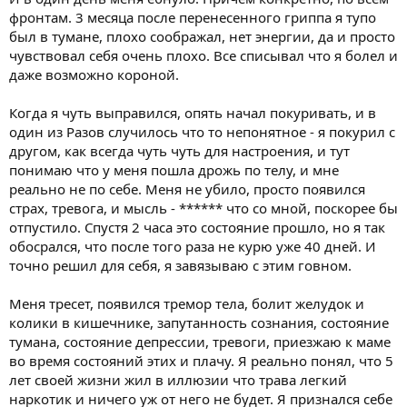
фронтам. 3 месяца после перенесенного гриппа я тупо
был в тумане, плохо соображал, нет энергии, да и просто
чувствовал себя очень плохо. Все списывал что я болел и
даже возможно короной.
Когда я чуть выправился, опять начал покуривать, и в
один из Разов случилось что то непонятное - я покурил с
другом, как всегда чуть чуть для настроения, и тут
понимаю что у меня пошла дрожь по телу, и мне
реально не по себе. Меня не убило, просто появился
страх, тревога, и мысль - ****** что со мной, поскорее бы
отпустило. Спустя 2 часа это состояние прошло, но я так
обосрался, что после того раза не курю уже 40 дней. И
точно решил для себя, я завязываю с этим говном.
Меня тресет, появился тремор тела, болит желудок и
колики в кишечнике, запутанность сознания, состояние
тумана, состояние депрессии, тревоги, приезжаю к маме
во время состояний этих и плачу. Я реально понял, что 5
лет своей жизни жил в иллюзии что трава легкий
наркотик и ничего уж от него не будет. Я признался себе