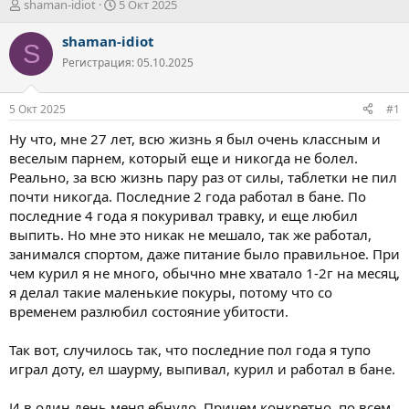
А
Д
shaman-idiot
5 Окт 2025
в
а
т
т
shaman-idiot
S
о
а
Регистрация: 05.10.2025
р
н
т
а
е
ч
5 Окт 2025
#1
м
а
ы
л
Ну что, мне 27 лет, всю жизнь я был очень классным и
а
веселым парнем, который еще и никогда не болел.
Реально, за всю жизнь пару раз от силы, таблетки не пил
почти никогда. Последние 2 года работал в бане. По
последние 4 года я покуривал травку, и еще любил
выпить. Но мне это никак не мешало, так же работал,
занимался спортом, даже питание было правильное. При
чем курил я не много, обычно мне хватало 1-2г на месяц,
я делал такие маленькие покуры, потому что со
временем разлюбил состояние убитости.
Так вот, случилось так, что последние пол года я тупо
играл доту, ел шаурму, выпивал, курил и работал в бане.
И в один день меня ебнуло. Причем конкретно, по всем