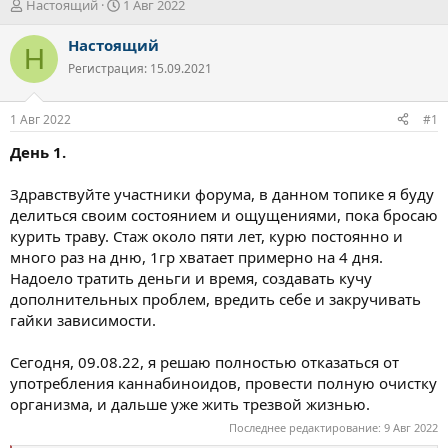
А
Д
Настоящий
1 Авг 2022
в
а
т
т
Настоящий
Н
о
а
Регистрация: 15.09.2021
р
н
т
а
е
ч
1 Авг 2022
#1
м
а
ы
л
День 1.
а
Здравствуйте участники форума, в данном топике я буду
делиться своим состоянием и ощущениями, пока бросаю
курить траву. Стаж около пяти лет, курю постоянно и
много раз на дню, 1гр хватает примерно на 4 дня.
Надоело тратить деньги и время, создавать кучу
дополнительных проблем, вредить себе и закручивать
гайки зависимости.
Сегодня, 09.08.22, я решаю полностью отказаться от
употребления каннабиноидов, провести полную очистку
организма, и дальше уже жить трезвой жизнью.
Последнее редактирование:
9 Авг 2022