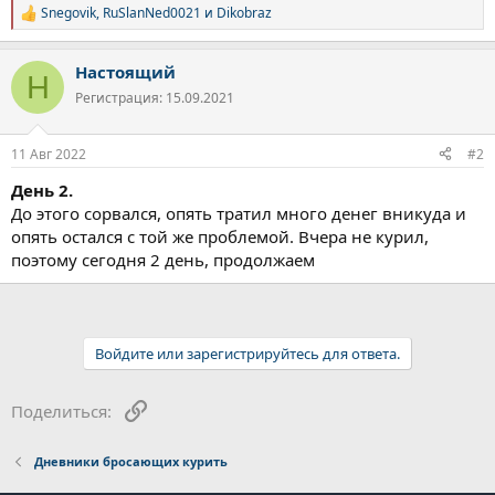
Snegovik
,
RuSlanNed0021
и
Dikobraz
Р
е
а
Настоящий
к
Н
ц
Регистрация: 15.09.2021
и
и
:
11 Авг 2022
#2
День 2.
До этого сорвался, опять тратил много денег вникуда и
опять остался с той же проблемой. Вчера не курил,
поэтому сегодня 2 день, продолжаем
Войдите или зарегистрируйтесь для ответа.
Ссылка
Поделиться:
Дневники бросающих курить