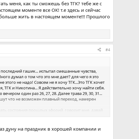
гать меня, как ты сможешь без ТГК? тебе же с
настоящем моменте все ОК! т.е здесь и сейчас
 больше жить в настоящем моменте!!! Прошлого
#4
 последний гашик... испытал смешанные чувства,
ного думал о том что это мне дает? для чего я это
этого не надо! Совсем не я хочу ТГК...Это ТГК хочет
я, ТГК и Никотина... Я действительно хочу найти себя.
ером один раз 26, 27, 28. Далее трава 29, 30, 31...
 пишут что не возможен плавный переход, намерен
вать состояния прошлых эфорий, говорит мне, давай
ГК? тебе же с ним так хорошо и просто жилось, зачем
ик не нужен, находясь в настоящем моменте, не
аступило, туманно и не определенно. Изменить его в
раз дуну на праздник в хорошей компании и