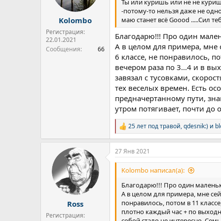
:
Ты или куришь или не не куриш
-потому-то нельзя даже не одн
маю станет всё Goood .....Сил те
Kolombo
Регистрация:
Благодарю!!! Про один мален
22.01.2021
А в целом для примера, мне 
Сообщения
66
6 классе, не понравилось, по
вечером раза по 3...4 и в в
завязал с тусовками, скорост
тех веселых времен. Есть о
предначертанному пути, знак
утром потягивает, почти до о
25 лет под травой
,
qdesnik:)
и
b
Р
е
а
27 Янв 2021
к
ц
и
Kolombo написал(а):
и
:
Благодарю!!! Про один маленьки
А в целом для примера, мне сей
понравилось, потом в 11 классе,
Ross
плотно каждый час + по выходны
Регистрация:
собой стало не интересно. Семь