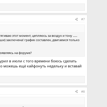
#7
иваю этот момент, цепляюсь за воздух и тону ......
души) заключена! график составлен, двигаемся только
появляясь на форуме?
урил в июли с того времени боюсь сделать
чно можешь ещё кайфонуть недельку и вставай
#8