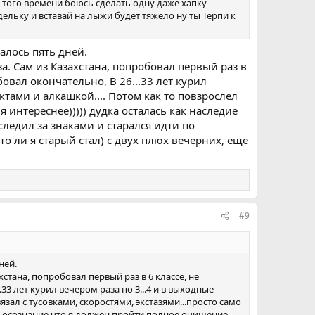
 того времени боюсь сделать одну даже хапку
льку и вставай на лыжи будет тяжело ну ты Терпи к
алось пять дней.
а. Сам из Казахстана, попробовал первый раз в
бовал окончательно, В 26...33 лет курил
тами и алкашкой.... Потом как то повзрослел
я интереснее))))) дудка осталась как наследие
ледил за знаками и старался идти по
то ли я старый стал) с двух плюх вечерних, еще
#9
ней.
хстана, попробовал первый раз в 6 классе, не
.33 лет курил вечером раза по 3...4 и в выходные
зал с тусовками, скоростями, экстазями...просто само
сть осознание что я должен пройти полное очищение.