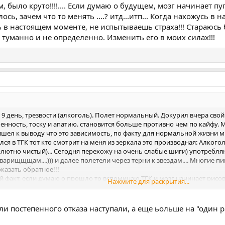
 было круто!!!!.... Если думаю о будущем, мозг начинает пу
сь, зачем что то менять ....? итд...итп... Когда нахожусь в 
ь в настоящем моменте, не испытываешь страха!!! Стараюсь
, туманно и не определенно. Изменить его в моих силах!!!
 9 день, трезвости (алкоголь). Полет нормальный. Докурил вчера свой
еченность, тоску и апатию. становится больше противно чем по кайфу. М
шел к выводу что это зависимость, по факту для нормальной жизни мне 
ился в ТГК тот кто смотрит на меня из зеркала это производная: Алкогол
ютно чистый)... Сегодня перехожу на очень слабые шиги) употребляю веч
оварищщщам....))) и далее полетели через терни к звездам.... Многие
оказать обратное!!!
й факт, если думаю о прошло то вспоминаю ТГК и мозг начинает рисо
Нажмите для раскрытия...
сли думаю о будущем, мозг начинает пугать меня, как ты сможешь без Т
. Когда нахожусь в настоящем моменте все ОК! т.е здесь и сейчас наркот
ь больше жить в настоящем моменте!!! Прошлого нет, а Будущее не н
бли постепенного отказа наступали, а еще ьольше на "один 