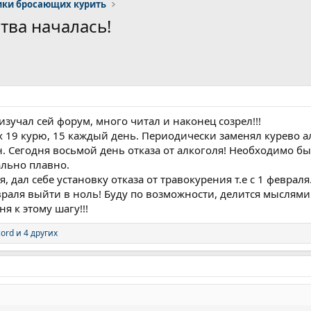
ки бросающих курить
итва началась!
изучал сей форум, много читал и наконец созрел!!!
них 19 курю, 15 каждый день. Периодически заменял курево а
н. Сегодня восьмой день отказа от алкоголя! Необходимо б
ально плавно.
я, дал себе установку отказа от травокурения т.е с 1 февра
евраля выйти в ноль! Буду по возможности, делится мыслям
 к этому шагу!!!
ord
и 4 других