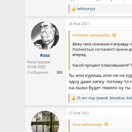
nehmursya
Р
е
а
26 Янв 2021
к
ц
и
Kolombo написал(а):
и
:
Вижу твое сознание и вправду ч
Полностью согласен!!! нужно де
вперед.
Ross
Регистрация:
Какой процент отвалившихся? Т
03.08.2020
Сообщения
300
Ты или куришь или не не ку
одну даже хапку -потому-то
на лыжи будет тяжело ну ты Т
25 лет под травой
,
bloodsue
,
Ko
Р
е
а
27 Янв 2021
к
ц
и
Ross написал(а):
и