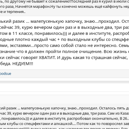
ь, по другому не бывает к сожалению!Последний раз я курил в июли с
ого раза, Начнётся марафон.Ну ты конечно можешь ещё кайфонуть неде
бе и терпения..
ький разик ... малепусенькую хапочку, знаю...проходил. Ост
сейчас 39, курю вечером один раз и в выходные два, три раз
том в 11 классе, понравилось))) и далее в институте, распро
ыходные плотно каждый час + по выходным клубы со спецэфек
ями, экстазями...просто само собой стало не интересно. Семь
сознание что я должен пройти полное очищение. Всю жизнь с
и сейчас говорят ХВАТИТ. И дурь какая то страшная сейчас, 
беда. НЕДУЕМ!!!
loodsue
й разик ... малепусенькую хапочку, знаю...проходил. Осталось пять д
час 39, курю вечером один раз и в выходные два, три раза. Сам из Каза
 понравилось))) и далее в институте, распробовал окончательно, В 26..
м клубы со спецэфектами и алкашкой.... Потом как то повзрослел завя
я интереснее))))) дудка осталась как наследие тех веселых времен. Е