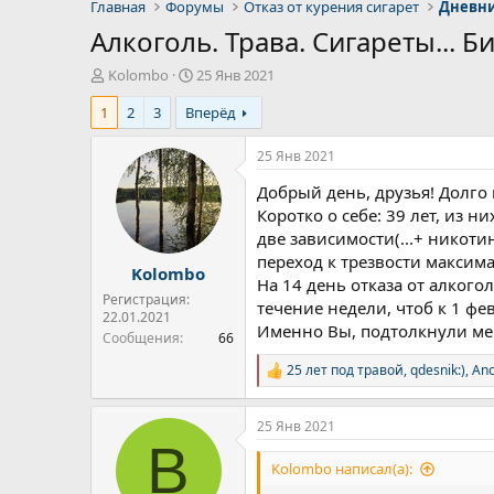
Главная
Форумы
Отказ от курения сигарет
Дневни
Алкоголь. Трава. Сигареты... Б
А
Д
Kolombo
25 Янв 2021
в
а
1
2
3
Вперёд
т
т
о
а
р
н
25 Янв 2021
т
а
Добрый день, друзья! Долго 
е
ч
м
а
Коротко о себе: 39 лет, из 
ы
л
две зависимости(...+ никоти
а
переход к трезвости максим
Kolombo
На 14 день отказа от алкогол
Регистрация:
течение недели, чтоб к 1 ф
22.01.2021
Именно Вы, подтолкнули меня
Сообщения
66
25 лет под травой
,
qdesnik:)
,
Anc
Р
е
а
25 Янв 2021
к
B
ц
и
Kolombo написал(а):
и