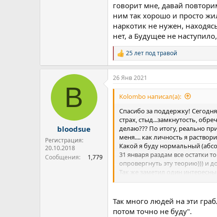
говорит мне, давай повторим,
ним так хорошо и просто жило
наркотик не нужен, находяс
нет, а Будущее не наступило
25 лет под травой
Р
е
а
26 Янв 2021
к
B
ц
и
Kolombo написал(а):
и
:
Спасибо за поддержку! Сегодня
страх, стыд...замкнутость, обр
делаю??? По итогу, реально при
bloodsue
меня.... как личность я раствор
Регистрация:
Какой я буду нормальный (абсол
20.10.2018
31 января раздам все остатки т
Сообщения
1,779
опровергнуть эту теорию))) и д
Так же заметил один интересны
повторим, было круто!!!!.... Е
что то менять ....? итд...итп..
испытываешь страха!!! Стараюс
Так много людей на эти гра
моих силах!!!
потом точно не буду".