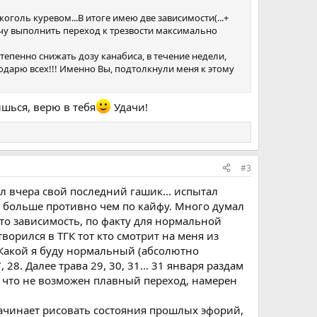
коголь куревом...В итоге имею две зависимости(...+
очу выполнить переход к трезвости максимально
остепенно снижать дозу канабиса, в течение недели,
одарю всех!!! Именно Вы, подтолкнули меня к этому
ишься, верю в тебя
Удачи!
#3
ил вчера свой последний гашик... испытал
ся больше противно чем по кайфу. Много думал
 это зависимость, по факту для нормальной
створился в ТГК тот кто смотрит на меня из
. Какой я буду нормальный (абсолютно
28. Далее трава 29, 30, 31... 31 января раздам
ут что не возможен плавный переход, намерен
начинает рисовать состояния прошлых эфорий,