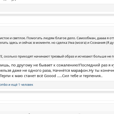
истое и светлое. Помогать людям благое дело. Самообман, даааа я оттяг
лать здесь и сейчас в моменте. но сделка Ума (мозга) и Сознания (Я 
Е, сколько приходят начинают трезвый образ и исчезают больше не 
ришь, по другому не бывает к сожалению!Последний раз я к
 нельзя даже не одного раза, Начнётся марафон.Ну ты коне
ерпи к маю станет всё Goood .....Сил тебе и терпения..
lombo
и ещё 1 человек