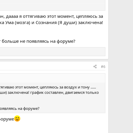
ние.
, даааа я оттягиваю этот момент, цепляюсь за
елка Ума (мозга) и Сознания (Я души) заключена!
т больше не появляясь на форуме?
#6
иваю этот момент, цепляюсь за воздух и тону ......
души) заключена! график составлен, двигаемся только
появляясь на форуме?
 форуме