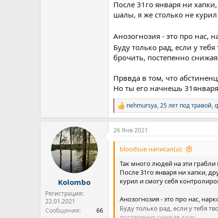
После 31го января ни хапки,
шалы, я же столько не курил
Анозогнозия - это про нас, 
Буду только рад, если у тебя
брочить, постепенно снижая 
Прввда в том, что абстиненц
Но ты его начнешь 31января,
nehmursya
,
25 лет под травой
,
q
Р
е
а
26 Янв 2021
к
ц
и
bloodsue написал(а):
и
:
Так много людей на эти грабли 
После 31го января ни хапки, др
курил и смогу себя контролиро
Kolombo
Регистрация:
Анозогнозия - это про нас, нар
22.01.2021
Буду только рад, если у тебя тв
Сообщения
66
постепенно снижая дозу.