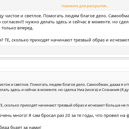
Нажмите для раскрытия...
не начинается, если снижать дозу, ты просто оттягиваешь выздоровле
 знаю, что в твоих силах справиться!
у чистое и светлое. Помогать людям благое дело. Самообман
ью согласен!!! нужно делать здесь и сейчас в моменте. но сд
 только вперед.
? ТЕ, сколько приходят начинают трезвый образ и исчезаю
истое и светлое. Помогать людям благое дело. Самообман, даааа я оттяг
лать здесь и сейчас в моменте. но сделка Ума (мозга) и Сознания (Я 
Е, сколько приходят начинают трезвый образ и исчезают больше не 
очень много! Я сам бросал раз 20 за те годы, что провел на
беда будет за нами!