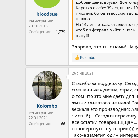
:
Добрый день, друзья! Долго изу
Коротко о себе: 39 лет, из них
никотин. Сегодня восьмой день
bloodsue
плавно.
Регистрация:
На 14 день отказа от алкоголя, 
20.10.2018
чтоб к 1 февраля выйти в ноль
Сообщения
1,779
шагу!!!
Здорово, что ты с нами! На 
Kolombo
Р
е
а
26 Янв 2021
к
ц
Спасибо за поддержку! Сегод
и
и
смешанные чувства, страх, с
:
о том что это мне дает? для
жизни мне этого не надо! Сов
Kolombo
зеркала это производная: Ал
Регистрация:
чистый)... Сегодня перехожу 
22.01.2021
все остатки товарищщщам....
Сообщения
66
опровергнуть эту теорию))) и
Так же заметил один интере