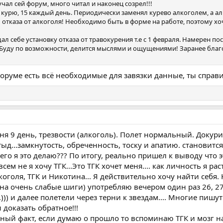
чал сей форум, много читал и наконец созрел!!!
 19 курю, 15 каждый день. Периодически заменял курево алкоголем, а ал
 отказа от алкоголя! Необходимо быть в форме на работе, поэтому х
дал себе установку отказа от травокурения т.е с 1 февраля. Намерен п
! Буду по возможности, делится мыслями и ощущениями! Заранее благ
форуме есть всё необходимые для завязки данные, ты справ
ня 9 день, трезвости (алкоголь). Полет нормальный. Докур
тыд...замкнутость, обреченность, тоску и апатию. становит
 чего я это делаю??? По итогу, реально пришел к выводу что
сем не я хочу ТГК...Это ТГК хочет меня.... как личность я ра
коголя, ТГК и Никотина... Я действительно хочу найти себя
на очень слабые шиги) употребляю вечером один раз 26, 27, 
))) и далее полетели через терни к звездам.... Многие пиш
 доказать обратное!!!
сный факт, если думаю о прошло то вспоминаю ТГК и мозг 