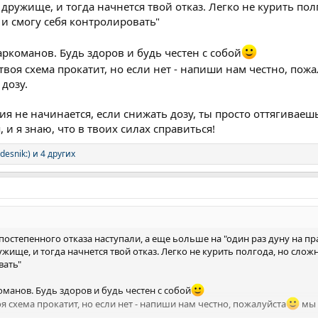
 дружище, и тогда начнется твой отказ. Легко не курить пол
 и смогу себя контролировать"
наркоманов. Будь здоров и будь честен с собой
 твоя схема прокатит, но если нет - напиши нам честно, пож
дозу.
ия не начинается, если снижать дозу, ты просто оттягивае
 и я знаю, что в твоих силах справиться!
desnik:)
и 4 других
постепенного отказа наступали, а еще ьольше на "один раз дуну на п
ужище, и тогда начнется твой отказ. Легко не курить полгода, но слож
вать"
команов. Будь здоров и будь честен с собой
оя схема прокатит, но если нет - напиши нам честно, пожалуйста
мы 