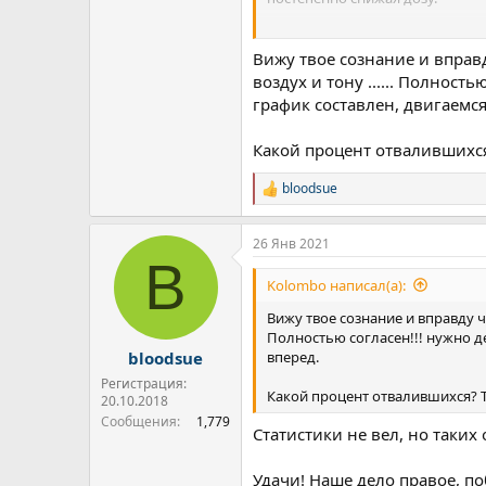
Прввда в том, что абстиненция 
Но ты его начнешь 31января, и я
Вижу твое сознание и вправд
воздух и тону ...... Полност
график составлен, двигаемся
Какой процент отвалившихся
bloodsue
Р
е
а
26 Янв 2021
к
B
ц
и
Kolombo написал(а):
и
:
Вижу твое сознание и вправду ч
Полностью согласен!!! нужно де
вперед.
bloodsue
Регистрация:
Какой процент отвалившихся? Т
20.10.2018
Сообщения
1,779
Статистики не вел, но таких 
Удачи! Наше дело правое, по