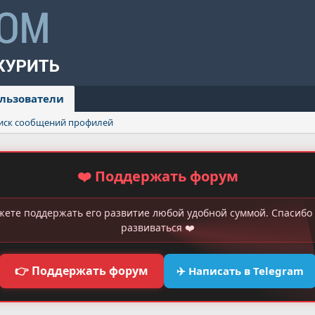
льзователи
иск сообщений профилей
❤️ Поддержать форум
жете поддержать его развитие любой удобной суммой. Спасибо 
развиваться ❤️
👉 Поддержать форум
✈️ Написать в Telegram