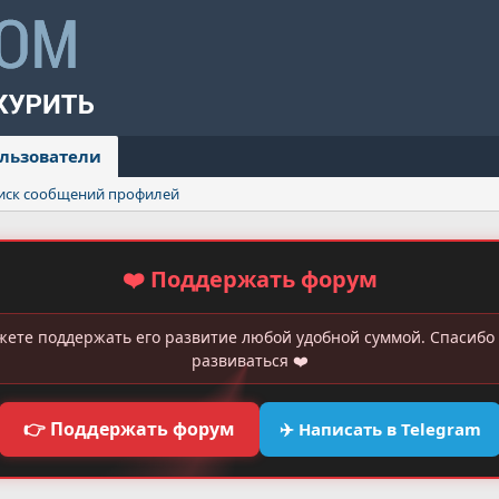
льзователи
иск сообщений профилей
❤️ Поддержать форум
жете поддержать его развитие любой удобной суммой. Спасибо 
развиваться ❤️
👉 Поддержать форум
✈️ Написать в Telegram