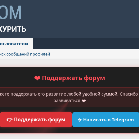
льзователи
иск сообщений профилей
❤️ Поддержать форум
жете поддержать его развитие любой удобной суммой. Спасибо 
развиваться ❤️
👉 Поддержать форум
✈️ Написать в Telegram