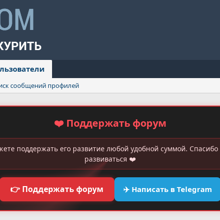
льзователи
иск сообщений профилей
❤️ Поддержать форум
жете поддержать его развитие любой удобной суммой. Спасибо 
развиваться ❤️
👉 Поддержать форум
✈️ Написать в Telegram