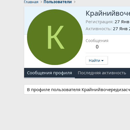
Главная
Пользователи
Крайнийвоч
К
Регистрация
27 Янв
Активность
27 Янв 
Сообщения
0
Найти
Сообщения профиля
Последняя активность
В профиле пользователя Крайнийвочередизасч